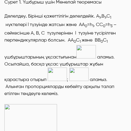
Сурет 1. Үшбұрыш үшін Менелай теоремасы
Дәлелдеу
.
Бірінші қажеттілігін дәлелдейік.
А
,В
,С
1
1
1
нүктелері
l
түзуінде жатсын және
AA
=h
, CC
=h
–
0
1
0
3
сәйкесінше
А, В, С
түзулерінен
l
түзуіне түсірілген
перпендикулярлар болсын.
АА
С
және
ВВ
С
0
1
0
1
үшбұрыштарының ұқсастығынан
аламыз.
Осылайша, басқа ұқсас үшбұрыштар жұбын
қарастыра отырып
;
аламыз.
Алынған пропорцияларды көбейту арқылы талап
етілген теңдеуге келеміз.