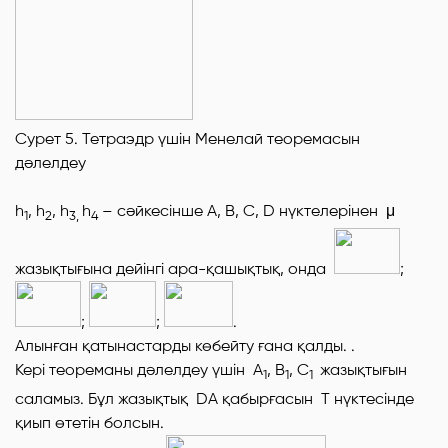
Сурет 5. Тетраэдр үшін Менелай теоремасын
дәлелдеу
h
,
h
,
h
h
– сәйкесінше
А, В, С,
D
нүктелерінен
μ
1
2
3
,
4
жазықтығына дейінгі ара-қашықтық, онда
;
;
;
.
Алынған қатынастарды көбейту ғана қалды. .
Кері теореманы дәлелдеу үшін А
, В
, С
жазықтығын
1
1
1
саламыз. Бұл жазықтық DA қабырғасын Т нүктесінде
қиып өтетін болсын.