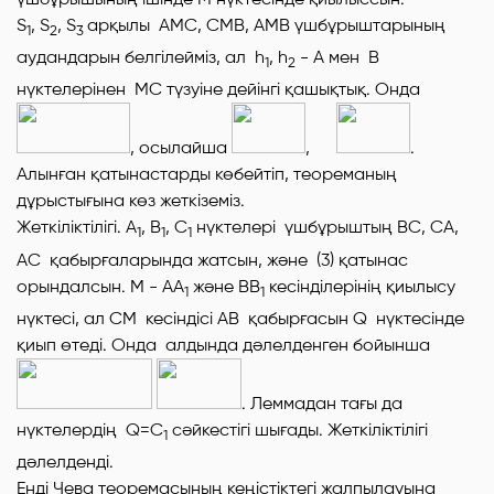
S
, S
, S
арқылы
АМС, СМВ, АМВ
үшбұрыштарының
1
2
3
аудандарын белгілейміз, ал
h
, h
-
А
мен
В
1
2
нүктелерінен
МС
түзуіне дейінгі қашықтық. Онда
, осылайша
,
.
Алынған қатынастарды көбейтіп, теореманың
дұрыстығына көз жеткіземіз.
Жеткіліктілігі.
А
, В
, С
нүктелері үшбұрыштың
ВС, СА,
1
1
1
АС
қабырғаларында жатсын, және (3) қатынас
орындалсын.
М
-
АА
және
ВВ
кесінділерінің қиылысу
1
1
нүктесі, ал
СМ
кесіндісі
АВ
қабырғасын
Q
нүктесінде
қиып өтеді. Онда алдында дәлелденген бойынша
. Леммадан тағы да
нүктелердің
Q=C
сәйкестігі шығады. Жеткіліктілігі
1
дәлелденді.
Енді Чева теоремасының кеңістіктегі жалпылауына