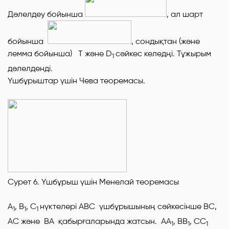
Дәлелдеу бойынша
, ал шарт
бойынша
, сондықтан (және
лемма бойынша)
Т
және
D
сәйкес келедңі. Тұжырым
1
дәлелденді.
Үшбұрыштар үшін Чева теоремасы.
Сурет 6. Үшбұрыш үшін Менелай теоремасы
А
, В
, С
нүктелері
АВС
үшбұрышының сәйкесінше
ВС,
1
1
1
АС
және
ВА
қабырғаларында жатсын.
A
А
,
B
В
,
C
С
1
1
1