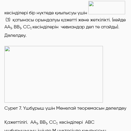
кесінділері бір нүктеде қиылысуы үшін
(3) қатынасы орындалуы қажетті және жеткілікті. (кейде
A
А
,
B
В
,
C
С
кесінділерін чевиандар деп те атайды).
1
1
1
Дәлелдеу.
Сурет 7. Үшбұрыш үшін Менелай теоремасын дәлелдеу
Қажеттілігі. АА
, ВВ
, СС
кесінділері АВС
1
1
1
үшбұрышының ішінде М нүктесінде қиылыссын.