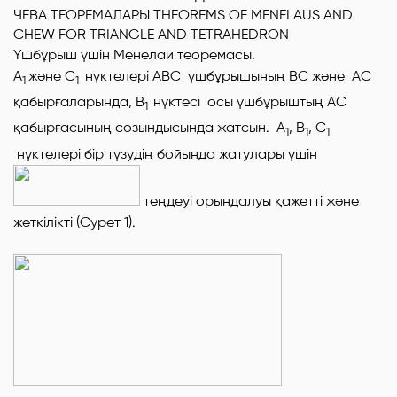
Үшбұрыш үшін Менелай теоремасы.
А
және
С
нүктелері
АВС
үшбұрышының
В
C
және
А
C
1
1
қабырғаларында,
В
нүктесі осы үшбұрыштың
АС
1
қабырғасының созындысында жатсын.
А
, В
, С
1
1
1
нүктелері бір түзудің бойында жатулары үшін
теңдеуі орындалуы қажетті және
жеткілікті (Сурет 1).