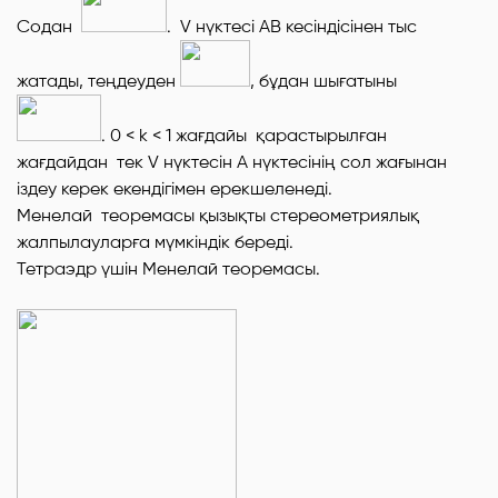
Содан
.
V
нүктесі
AB
кесіндісінен тыс
жатады, теңдеуден
, бұдан шығатыны
. 0
<
k
<
1 жағдайы қарастырылған
жағдайдан тек
V
нүктесін
А
нүктесінің сол жағынан
іздеу керек екендігімен ерекшеленеді.
Менелай теоремасы қызықты стереометриялық
жалпылауларға мүмкіндік береді.
Тетраэдр үшін Менелай теоремасы.