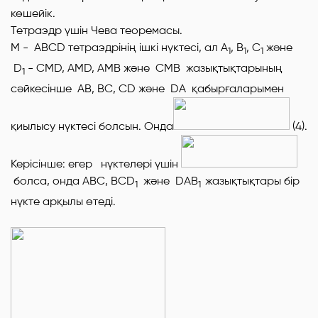
көшейік.
Тетраэдр үшін Чева теоремасы.
М
-
АВСD тетраэдрінің ішкі нүктесі,
ал
А
, В
, С
және
1
1
1
D
-
СМD
,
AMD, АМВ
және
СМВ жазықтықтарының
1
сәйкесінше АВ, ВC, СD
және
DA
қабырғаларымен
қиылысу нүктесі болсын.
Онда
(4).
Керісінше: егер нүктелері үшін
болса, онда
АВС
,
ВСD
және
DAB
жазықтықтары бір
1
1
нүкте арқылы өтеді.