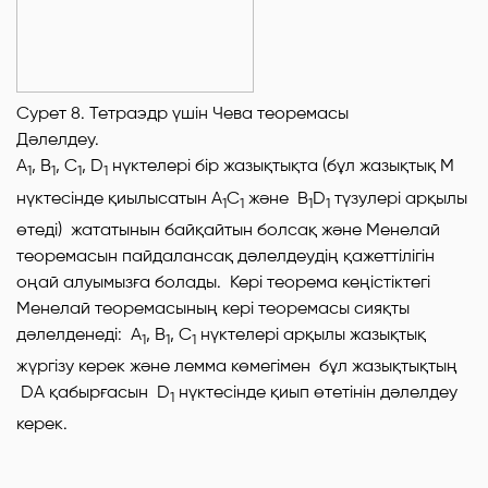
Сурет 8. Тетраэдр үшін Чева теоремасы
Дәлелдеу.
А
, В
, С
,
D
нүктелері бір жазықтықта (бұл жазықтық
М
1
1
1
1
нүктесінде
қиылысатын
А
С
және
В
D
түзулері арқылы
1
1
1
1
өтеді) жататынын байқайтын болсақ және Менелай
теоремасын пайдалансақ дәлелдеудің қажеттілігін
оңай алуымызға болады. Кері теорема кеңістіктегі
Менелай теоремасының кері теоремасы сияқты
дәлелденеді:
А
, В
, С
нүктелері арқылы жазықтық
1
1
1
жүргізу керек және лемма көмегімен бұл жазықтықтың
DA
қабырғасын
D
нүктесінде қиып өтетінін дәлелдеу
1
керек.