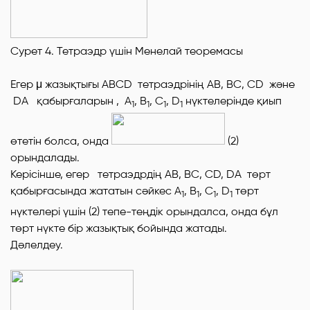
Cурет 4. Тетраэдр үшін Менелай теоремасы
Егер
μ
жазықтығы
АВС
D
тетраэдрінің
АВ, ВС,
CD
және
DA
қабырғаларын ,
А
, В
, С
,
D
нүктелерінде қиып
1
1
1
1
өтетін болса, онда
(2)
орындалады.
Керісінше, егер тетраэдрдің
АВ, ВС, С
D
,
DA
төрт
қабырғасында жататын сәйкес
А
, В
, С
,
D
төрт
1
1
1
1
нүктелері үшін (2) тепе-теңдік орындалса, онда бұл
төрт нүкте бір жазықтық бойында жатады.
Дәлелдеу
.