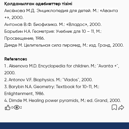
Қолданылған әдебиеттер тізімі
Аксёнова М.Д. Энциклопедия для детей. М.: «Аванта
+», 2000.
Антонов В.Ф. Биофизика. М.: «Владос», 2000.
Барыбин Н.А. Геометрия: Учебник для 10 – 11, М.:
Просвещение, 1986.
Димде М. Целительная сила пирамид, М.: изд. Гранд, 2000.
References
1 . Aksenova M.D. Encyclopedia for children. M.: "Avanta +",
2000.
2. Antonov V.F. Biophysics. M.: "Vlados", 2000.
3. Barybin N.A. Geometry: Textbook for 10-11, M.:
Enlightenment, 1986.
4. Dimde M. Healing power pyramids, M.: ed. Grand, 2000.
0
2