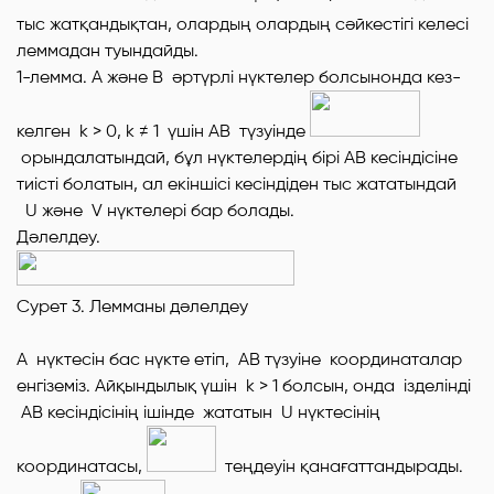
тыс жатқандықтан
, олардың олардың сәйкестігі келесі
леммадан туындайды.
1-лемма.
А
және
В
әртүрлі нүктелер болсынонда кез-
келген
k
> 0,
k
≠ 1 үшін
АВ
түзуінде
орындалатындай, бұл нүктелердің бірі
АВ
кесіндісіне
тиісті болатын, ал екіншісі кесіндіден тыс жататындай
U
және
V
нүктелері бар болады.
Дәлелдеу.
Сурет 3. Лемманы дәлелдеу
А
нүктесін бас нүкте етіп,
АВ
түзуіне
координаталар
енгіземіз. Айқындылық үшін
k >
1 болсын, онда ізделінді
АВ
кесіндісінің ішінде жататын
U
нүктесінің
координатасы,
теңдеуін қанағаттандырады.