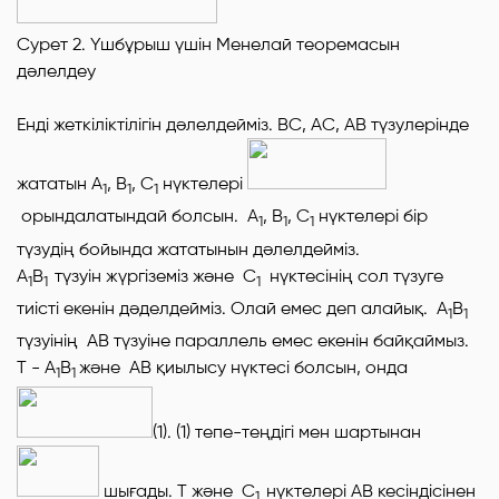
Сурет 2. Үшбұрыш үшін Менелай теоремасын
дәлелдеу
Енді жеткіліктілігін дәлелдейміз.
ВС, АС, АВ
түзулерінде
жататын
А
,
В
,
С
нүктелері
1
1
1
орындалатындай болсын.
А
, В
, С
нүктелері бір
1
1
1
түзудің бойында жататынын дәлелдейміз.
А
В
түзуін жүргіземіз және
С
нүктесінің сол түзуге
1
1
1
тиісті екенін дәделдейміз. Олай емес деп алайық.
А
В
1
1
түзуінің
АВ
түзуіне параллель емес екенін байқаймыз.
Т
-
А
В
және
АВ
қиылысу нүктесі болсын, онда
1
1
(1). (1) тепе-теңдігі мен шартынан
шығады.
Т
және
С
нүктелері
АВ кесіндісінен
1