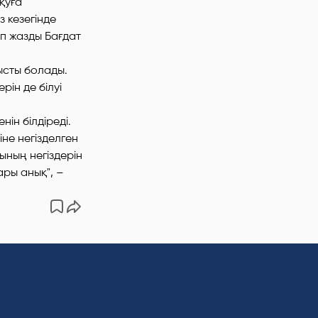
оқуға
 кезегінде
п жазды Бағдат
ысты болады.
ін де білуі
ін білдіреді.
іне негізделген
ының негіздерін
ары анық",
–