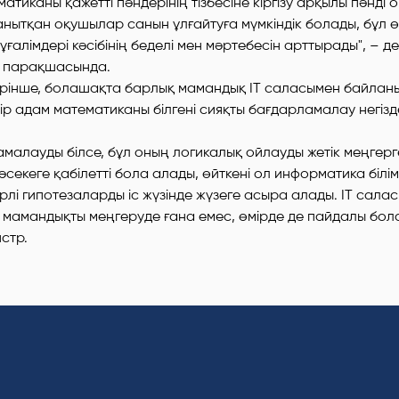
тиканы қажетті пәндерінің тізбесіне кіргізу арқылы пәнді 
нытқан оқушылар санын ұлғайтуға мүмкіндік болады, бұл өз
ғалімдері кәсібінің беделі мен мәртебесін арттырады",
– де
 парақшасында.
кірінше, болашақта барлық мамандық IT саласымен байлан
р адам математиканы білгені сияқты бағдарламалау негіздер
малауды білсе, бұл оның логикалық ойлауды жетік меңгерген
әсекеге қабілетті бола алады, өйткені ол информатика білім
рлі гипотезаларды іс жүзінде жүзеге асыра алады. IT салас
 мамандықты меңгеруде ғана емес, өмірде де пайдалы бол
стр.