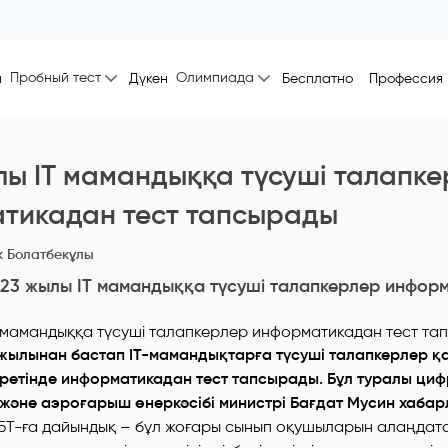
Пробный тест
Олимпиада
ы
Дүкен
Бесплатно
Профессия
лы IT мамандыққа түсуші талапк
тикадан тест тапсырады
 Болатбекұлы
23 жылы IT мамандыққа түсуші талапкерлер инфор
 жылынан бастап IT-мамандықтарға түсуші талапкерлер қа
 ретінде информатикадан тест тапсырады. Бұл туралы циф
және аэроғарыш өнеркәсібі министрі Бағдат Мусин хабар
 ҰБТ-ға дайындық – бұл жоғары сынып оқушыларын алаңдат