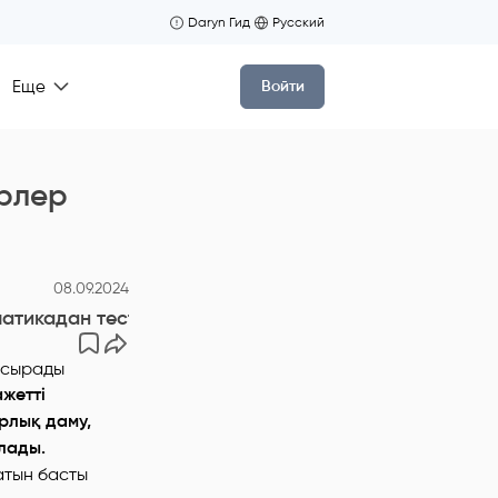
Daryn Гид
Русский
Еще
Войти
ерлер
08.09.2024
матикадан тест тапсырады
жетті
рлық даму,
лады.
атын басты