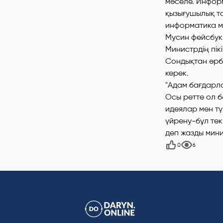
мәселе. Информа
қызығушылық та
информатика мұ
Мусин фейсбук
Министрдің пі
Сондықтан әрбі
керек.
"Адам бағдарла
Осы ретте ол б
идеялар мен тү
үйрену-бұл тек
деп жазды мини
0
6