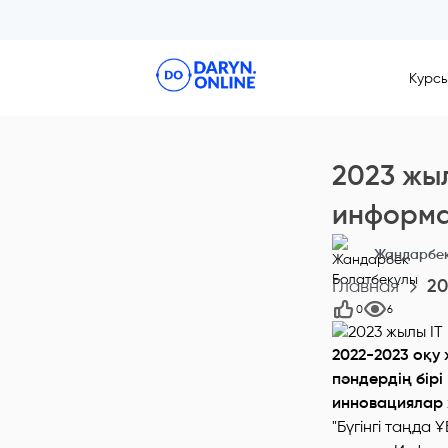
Курс
2023 жы
информа
Жандарбек
Главная
20
0
6
2022-2023 оқу
пәндердің бірі
инновациялар 
"Бүгінгі таңда