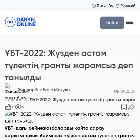
Daryn Гид
Русский
Войти
ҰБТ-2022: Жүзден астам
түлектің гранты жарамсыз деп
танылды
Жандарбек Болатбекұлы
08.09.2024
Главная
ҰБТ-2022: Жүзден астам түлектің гранты жарам
0
5
ҰБТ-дағы бейнежазбаларды қайта қарау
қорытындысы бойынша жүзден астам түлектің гранты