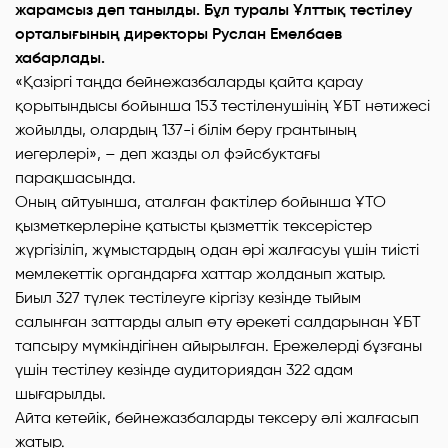
жарамсыз деп танылды. Бұл туралы Ұлттық тестілеу
орталығының директоры Руслан Емелбаев
хабарлады.
«Қазіргі таңда бейнежазбаларды қайта қарау
қорытындысы бойынша 153 тестіленушінің ҰБТ нәтижесі
жойылды, олардың 137-і білім беру грантының
иегерлері», – деп жазды ол фэйсбуктағы
парақшасында.
Оның айтуынша, аталған фактілер бойынша ҰТО
қызметкерлеріне қатысты қызметтік тексерістер
жүргізіліп, жұмыстардың одан әрі жалғасуы үшін тиісті
мемлекеттік органдарға хаттар жолданып жатыр.
Биыл 327 түлек тестілеуге кіргізу кезінде тыйым
салынған заттарды алып өту әрекеті салдарынан ҰБТ
тапсыру мүмкіндігінен айырылған. Ережелерді бұзғаны
үшін тестілеу кезінде аудиториядан 322 адам
шығарылды.
Айта кетейік, бейнежазбаларды тексеру әлі жалғасып
жатыр.