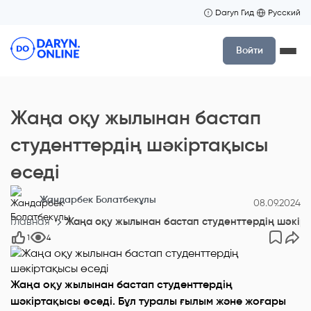
Daryn Гид
Русский
Войти
Жаңа оқу жылынан бастап
студенттердің шәкіртақысы
өседі
Жандарбек Болатбекұлы
08.09.2024
Главная
Жаңа оқу жылынан бастап студенттердің шәкірт
1
4
Жаңа оқу жылынан бастап студенттердің
шәкіртақысы өседі. Бұл туралы ғылым және жоғары