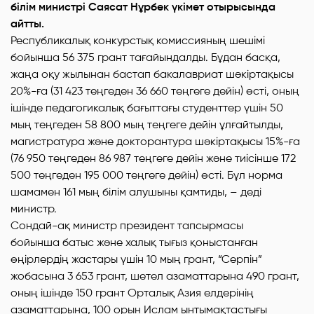
білім министрі Саясат Нұрбек үкімет отырысында
айтты.
Республикалық конкурстық комиссияның шешімі
бойынша 56 375 грант тағайындалды. Бұдан басқа,
жаңа оқу жылынан бастап бакалавриат шәкіртақысы
20%-ға (31 423 теңгеден 36 660 теңгеге дейін) өсті, оның
ішінде педагогикалық бағыттағы студенттер үшін 50
мың теңгеден 58 800 мың теңгеге дейін ұлғайтылды,
магистратура және докторантура шәкіртақысы 15%-ға
(76 950 теңгеден 86 987 теңгеге дейін және тиісінше 172
500 теңгеден 195 000 теңгеге дейін) өсті. Бұл норма
шамамен 161 мың білім алушыны қамтиды, – деді
министр.
Сондай-ақ министр президент тапсырмасы
бойынша батыс және халық тығыз қоныстанған
өңірлердің жастары үшін 10 мың грант, “Серпін”
жобасына 3 653 грант, шетел азаматтарына 490 грант,
оның ішінде 150 грант Орталық Азия елдерінің
азаматтарына, 100 орын Ислам ынтымақтастығы