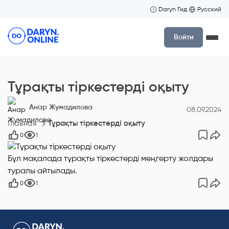
Daryn Гид
Русский
Войти
Тұрақты тіркестерді оқыту
Анар Жумадилова
08.09.2024
Главная
Тұрақты тіркестерді оқыту
0
1
Бұл мақалада тұрақты тіркестерді меңгерту жолдары
туралы айтылады.
0
1