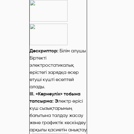
Дескриптор:
Білім алушы
Біртекті
электростатикалық
өрістегі зарядқа әсер
етуші күшті есептей
алады.
ІІІ. «Кернеулік» тобына
тапсырма: Э
лектр өрісі
күш сызықтарының
бағытына талдау жасау
және графиктік кескіндеу
арқылы қасиетін анықтау