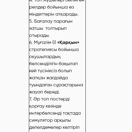
рөлдер бойынша өз
міндеттерін атқарады.
5. Бағалау парағын
хатшы толтырып
отырады.
6. Мұғалім (I)
«Қарқын»
стратегиясы бойынша
оқушылардың
белсенділігін бақылап
кей түсініксіз болып
жатқан жағдайда
туындаған сұрақтарына
жауап береді.
7. Әр топ постерді
қорғау кезінде
интербелсенді тақтада
симулятор арқылы
дәлелдемелер келтіріп