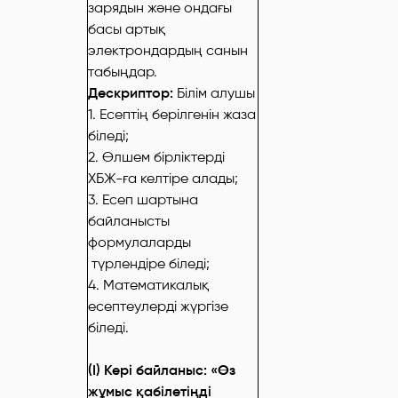
зарядын және ондағы
басы артық
электрондардың санын
табыңдар.
Дескриптор:
Білім алушы
1. Есептің берілгенін жаза
біледі;
2. Өлшем бірліктерді
ХБЖ-ға келтіре алады;
3. Есеп шартына
байланысты
формулаларды
түрлендіре біледі;
4. Математикалық
есептеулерді жүргізе
біледі.
(I) Кері байланыс: «Өз
жұмыс қабілетіңді