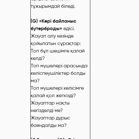
тұжырымдай біледі.
(G) «Кері байланыс
бутерброды»
әдісі.
Жауап алу кезінде
қойылатын сұрақтар:
Топ бұл шешімге қалай
келді?
Топ мүшелері арасында
келіспеушіліктер болды
ма?
Топ мүшелері келісімге
қалай қол жеткізді?
Жауаптар нақты
негізделді ме?
Жауаптар дұрыс
баяндалды ма?