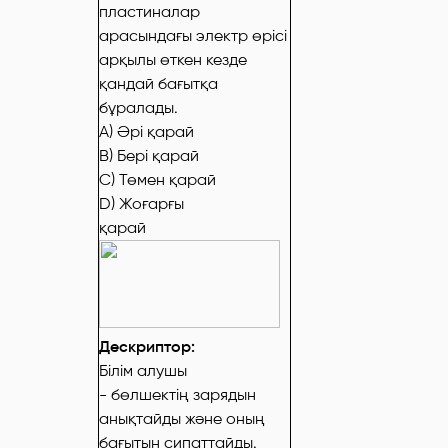
пластиналар
арасындағы электр өрісі
арқылы өткен кезде
қандай бағытқа
бұралады.
A) Әрі қарай
B) Бері қарай
C) Төмен қарай
D) Жоғарғы
қарай
Дескриптор:
Білім алушы
- бөлшектің зарядын
анықтайды және оның
бағытын сипаттайды.