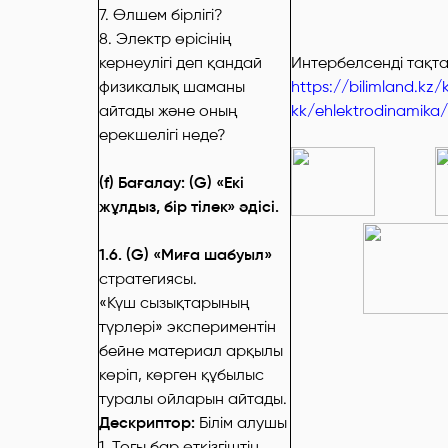
7. Өлшем бірлігі?
8. Электр өрісінің
кернеулігі деп қандай
Интербелсенді тақта
физикалық шаманы
https://bilimland.kz
айтады және оның
kk/ehlektrodinamika/e
ерекшелігі неде?
(f) Бағалау: (G) «Екі
жұлдыз, бір тілек» әдісі.
1.6. (G) «Миға шабуыл»
стратегиясы.
«Күш сызықтарының
түрлері» экспериментін
бейне материал арқылы
көріп, көрген құбылыс
туралы ойларын айтады.
Дескриптор:
Білім алушы
1. Тогы бар өткізгіштің