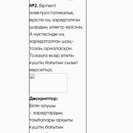
№2.
Біртекті
электростатикалық
өрісте оң зарядталған
шардың электр өрісінің
А нүктесінде оң
зарядаталған шаң-
тозаң орналасқан.
Тозаңға әсер ететін
күштің бағытын сызып
көрсетіңіз.
Дескриптор:
Білім алушы
- зарядтардың
таңбалары арқылы
күштің бағытын