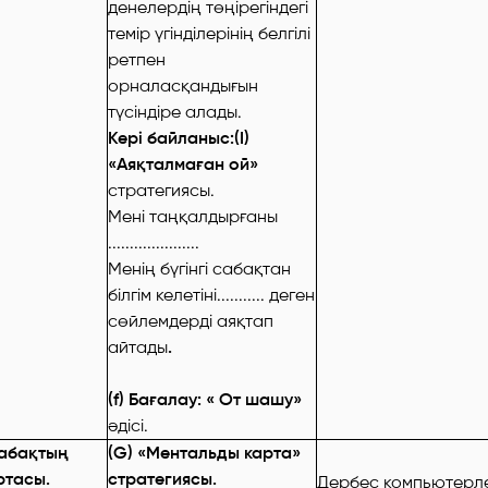
денелердің төңірегіндегі
темір үгінділерінің белгілі
ретпен
орналасқандығын
түсіндіре алады.
Кері байланыс:(I)
«Аяқталмаған ой»
стратегиясы.
Мені таңқалдырғаны
.....................
Менің бүгінгі сабақтан
білгім келетіні........... деген
сөйлемдерді аяқтап
айтады
.
(f) Бағалау: « От шашу»
әдісі.
абақтың
(G) «Ментальды карта»
ртасы.
стратегиясы.
Дербес компьютерлер