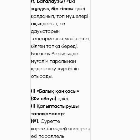
(f) Бағалау:(G) «Екі
жұлдыз, бір тілек»
әдісі
қолданып, топ мүшелері
ақылдасып, өз
дауыстарын
тапсырманың мәнін аша
білген топқа береді.
Бағалау барысында
мұғалім тарапынан
қадағалау жүргізіліп
отырады.
(I) «Балық қаңқасы»
(Фишбоун)
әдісі.
(I) Қалыптастырушы
тапсырмалар:
№1
. Суретте
көрсетілгендей электрон
екі параллель