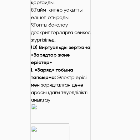
қорғайды.
8.Тайм-кипер уақытты
өлшеп отырады.
9.Топты бағалау
дескрипторларға сәйкес
жүргізіледі.
(
D
) Виртуальды зертхана
«Зарядтар және
өрістер»
І. «Заряд» тобына
тапсырма:
Электр өрісі
мен зарядталған дене
арасындағы тәуелділікті
анықтау