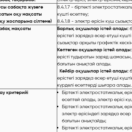
сы сабақта жүзеге
8.4.1.7 - біртекті электростатика
сатын оқу мақсаты
күшті есептеу;
оқу жоспарына сілтеме)
8.4.1.8 - электр өрісін күш сызық
абақ мақсаты
Барлық оқушылар істей алады:
б
өрістегі зарядқа әсер етуші күшті
сызықтар арқылы графиктік кескі
Көптеген оқушылар істей алады
өрісті тудыратын заряд шамасын,
бағытын анықтай алады.
Кейбір оқушылар істей алады:
б
өрістегі зарядқа әсер етуші күшт
күрделі есептерді шығара алады.
ау критерийі
Біртекті электростатикалық өрі
есептей алады, электр өрісі кү
Біртекті электростатикалық өр
электр өрісіндегі зарядқа әсе
бағытын анықтайды;
Біртекті электростатикалық өрі