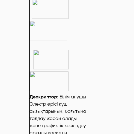
Дескриптор:
Білім алушы
Электр өрісі күш
сызықтарының бағытына
талдау жасай алады
және графиктік кескіндеу
арқылы қасиетін