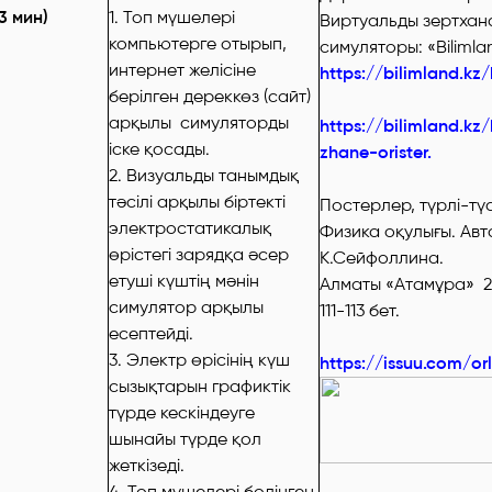
3 мин)
1. Топ мүшелері
Виртуальды зертхан
компьютерге отырып,
симуляторы: «Biliml
интернет желісіне
https://bilimland.kz
берілген дереккөз (сайт)
арқылы симуляторды
https://bilimland.kz
іске қосады.
zhane-orister.
2. Визуальды танымдық
тәсілі арқылы біртекті
Постерлер, түрлі-тү
электростатикалық
Физика оқулығы. Ав
өрістегі зарядқа әсер
К.Сейфоллина.
етуші күштің мәнін
Алматы «Атамұра» 2
симулятор арқылы
111-113 бет.
есептейді.
3. Электр өрісінің күш
https://issuu.com/or
сызықтарын графиктік
түрде кескіндеуге
шынайы түрде қол
жеткізеді.
4. Топ мүшелері бөлінген