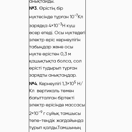
анықтайды.
№3
. Өрістің бір
-7
нүктесінде тұрған 10
Кл
-3
зарядқа 4×10
Н күш
әсер етеді. Осы нүктедегі
электр өріс кернеулігін
табыңдар және осы
нүкте өрістен 0,3 м
қашықтықта болса, сол
өрісті тудырып тұрған
зарядты анықтаңдар.
5
№4
. Кернеулігі 1,3×10
Н/
Кл вертикаль төмен
бағытталған біртекті
электр өрісінде массасы
-9
2×10
г сұйық тамшысы
тепе-теңдік жағдайында
тұрып қалды.Тамшының