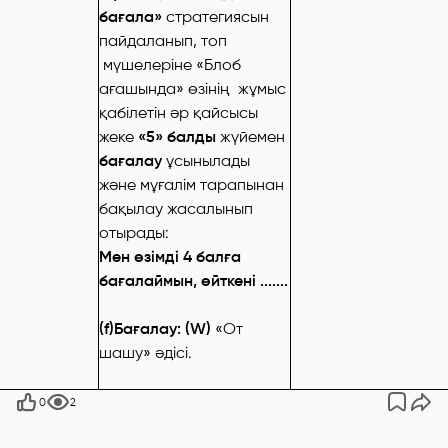
бағала»
стратегиясын
пайдаланып, топ
мүшелеріне «Блоб
ағашында» өзінің жұмыс
қабілетін әр қайсысы
жеке
«5» балды
жүйемен
бағалау
ұсынылады
және мұғалім тарапынан
бақылау жасалынып
отырады:
Мен өзімді 4 балға
бағалаймын, өйткені .......
(f)Бағалау: (W)
«От
шашу» әдісі.
0
2