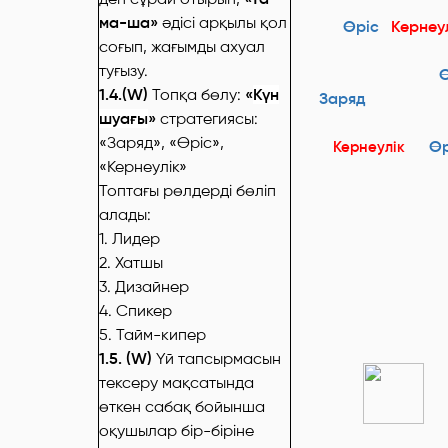
ма-ша»
әдісі арқылы қол
Өріс
Кернеу
соғып, жағымды ахуал
туғызу.
Өрі
1.4.(W)
Топқа бөлу:
«
Күн
Заряд
шуағы
»
стратегиясы:
Зар
«Заряд», «Өріс»,
Өр
Кернеул
і
к
«Кернеулік»
Топтағы рөлдерді бөліп
алады:
1. Лидер
2. Хатшы
3. Дизайнер
4. Спикер
5. Тайм-кипер
1.5. (W)
Үй тапсырмасын
тексеру мақсатында
өткен сабақ бойынша
оқушылар бір-біріне