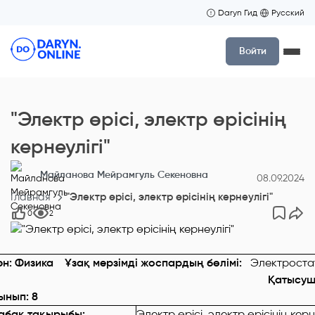
Daryn Гид
Русский
Войти
"Электр өрiсi, электр өрісінің
кернеулігі"
Майланова Мейрамгуль Секеновна
08.09.2024
Главная
"Электр өрiсi, электр өрісінің кернеулігі"
0
2
ән: Физика Ұзақ мерзімді жоспардың бөлімі:
Электростат
Қатысушылар саны: Қат
ынып: 8
абақ тақырыбы:
Электр өрiсi, электр өрісінің керне