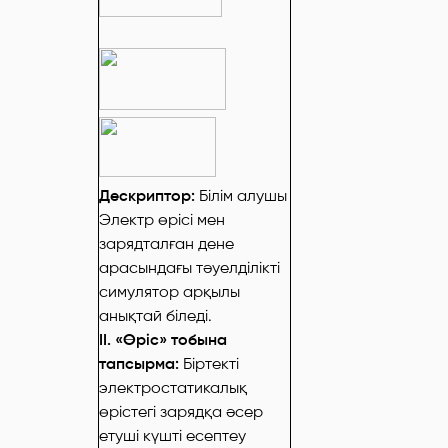
Дескриптор:
Білім алушы
Электр өрісі мен
зарядталған дене
арасындағы тәуелділікті
симулятор арқылы
анықтай біледі.
ІІ. «Өріс» тобына
тапсырма:
Біртекті
электростатикалық
өрістегі зарядқа әсер
етуші күшті есептеу