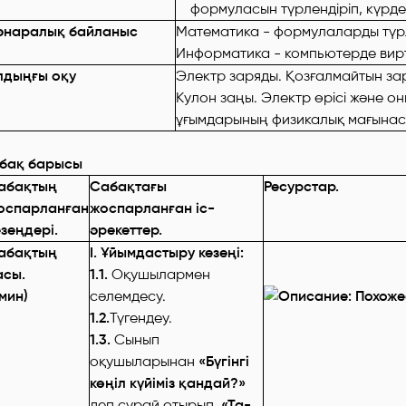
формуласын түрлендіріп, күрде
әнаралық байланыс
Математика - формулаларды түрл
Информатика - компьютерде вир
лдыңғы оқу
Электр заряды. Қозғалмайтын за
Кулон заңы. Электр өрісі және о
ұғымдарының физикалық мағынасы
бақ барысы
абақтың
Сабақтағы
Ресурстар.
оспарланған
жоспарланған іс-
езеңдері.
әрекеттер.
абақтың
І. Ұйымдастыру кезеңі:
асы.
1.1.
Оқушылармен
7мин)
сәлемдесу.
1.2.
Түгендеу.
1.3.
Сынып
оқушыларынан
«Бүгінгі
көңіл күйіміз қандай?»
деп сұрай отырып,
«Та-