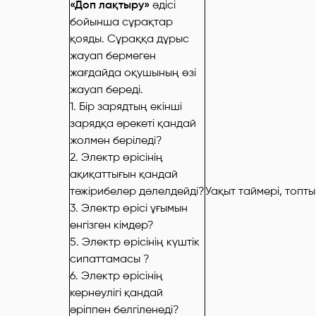
«Доп лақтыру»
әдісі
бойынша сұрақтар
қояды. Сұраққа дұрыс
жауап бермеген
жағдайда оқушының өзі
жауап береді.
1. Бір зарядтың екінші
зарядқа әрекеті қандай
жолмен беріледі?
2. Электр өрісінің
ақиқаттығын қандай
тәжірибелер дәлелдейді?
Уақыт таймері, топт
3. Электр өрісі ұғымын
енгізген кімдер?
5. Электр өрісінің күштік
сипаттамасы ?
6. Электр өрісінің
кернеулігі қандай
әріппен белгіленеді?