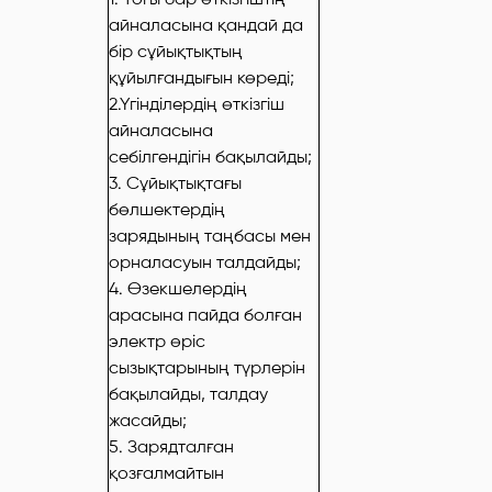
айналасына қандай да
бір сұйықтықтың
құйылғандығын көреді;
2.Үгінділердің өткізгіш
айналасына
себілгендігін бақылайды;
3. Сұйықтықтағы
бөлшектердің
зарядының таңбасы мен
орналасуын талдайды;
4. Өзекшелердің
арасына пайда болған
электр өріс
сызықтарының түрлерін
бақылайды, талдау
жасайды;
5. Зарядталған
қозғалмайтын