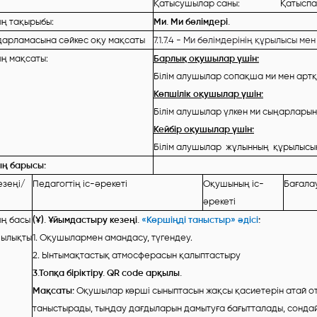
Қатысушылар саны: Қатыспаға
ң тақырыбы:
Ми. Ми бөлімдері.
дарламасына сәйкес оқу мақсаты
7.1.7.4 - Ми бөлімдерінің құрылысы м
ң мақсаты:
Барлық оқушылар үшін:
Білім алушылар сопақша ми мен арт
Көпшілік оқушылар үшін:
Білім алушылар үлкен ми сыңарлары
Кейбір оқушылар үшін:
Білім алушылар жұлынның құрылысын
ң барысы:
езеңі/
Педагогтің іс-әрекеті
Оқушының іс-
Бағала
әрекеті
ң басы
(Ұ). Ұйымдастыру кезеңі.
«Көршіңді таныстыр» әдісі
:
шылықты
1. Оқушылармен амандасу, түгендеу.
2. Ынтымақтастық атмосферасын қалыптастыру
3.Топқа біріктіру. QR code арқылы.
Мақсаты:
Оқушылар көрші сыныптасын жақсы қасиетерін атай о
таныстырады, тыңдау дағдыларын дамытуға бағытталады, сонда