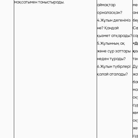
мақсатымен таныстырады.
аймақтар
ме
орналасқан?
ан
4.Жұлын дегеніміз
бе
не? Қандай
Са
қызмет атқарады?
са
5.Жұлынның ақ
«Д
және сұр заттары
қо
неден тұрады?
тәс
6.Жұлын түбірлері
Дұ
қалай аталады?
жа
ба
ма
оқ
сұ
кө
оқ
же
сұ