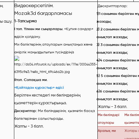
Видеокөрсетілім
ың
.
Дескрипторлар:
Mozaik3d бағдарламасы
1)
1 санымен берілген м
1-Тапсырма
ы ашу.
жазады;
І топ. Үлкен ми сыңарлары.
«Құпия сандар»
2) 2
санымен берілген 
әдісін қолдану.
анықтап жазады;
Ми бөліктерінің атауларын анықтаңыз және
3)
3 санымен берілген 
өмірлік маңыздылығын түсіндіріңіз
анықтап жазады;
4)4
санымен берілген 
анықтап жазады;
5)
5 санымен берілген 
ІІтоп. Сопақша ми.
анықтан жазады;
«Қайтадан құрастыр» әдісі
6)6
санымен берілген 
Берілген кестедегі ми бөлімдерінің
анықтап жазады;
қызметтерін құрастырыңыз.
Жалпы - 3 балл.
Дескриптор
:
Ми бөлімдерінің қызметін басқа
Ми бөлімдері
Ми бөлім
бөліктерімен салыстырады.
атаулары
қызметте
Жалпы - 3 балл.
Аралық
ми
Жоғары ж
үдерістер