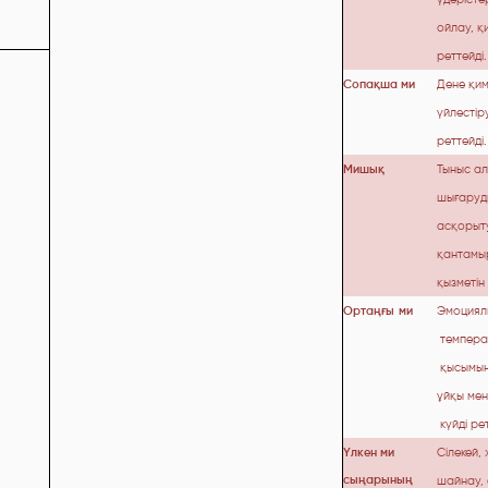
ойлау, қ
реттейді.
Сопақша ми
Дене қи
үйлестіру
реттейді.
Мишық
Тыныс ал
шығаруд
асқорыту
қантамы
қызметін 
Ортаңғы
ми
Эмоциял
темпера
қысымын
ұйқы мен 
күйді рет
Үлкен ми
Сілекей,
сыңарының
шайна