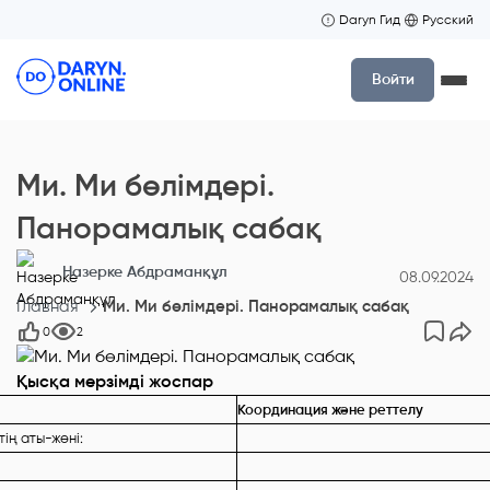
Daryn Гид
Русский
Войти
Ми. Ми бөлімдері.
Панорамалық сабақ
Назерке Абдраманқұл
08.09.2024
Главная
Ми. Ми бөлімдері. Панорамалық сабақ
0
2
Қысқа мерзімді жоспар
Координация және реттелу
ің аты-жөні: