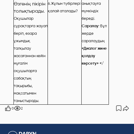
Өзгенің пікірін
6.Жұлын түбірлері
анықтауға
толықтырады.
қалай аталады?
мүмкіндік
Оқушылар
береді.
сұрақтарға жауап
Саралау:
Бұл
беріп, өзара
жерде
ұжымдық
саралаудың
талқылау
«Диалог және
жасағаннан кейін
қолдау
мұғалім
көрсету» </
оқушыларға
сабақтың
тақырыбы,
мақсатымен
таныстырады.
0
2