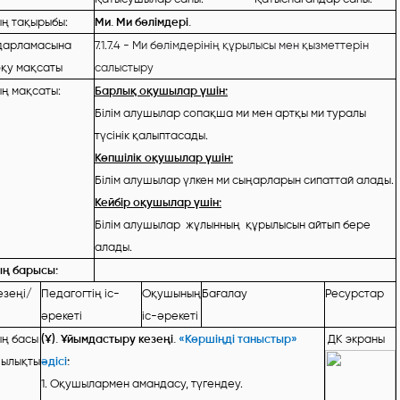
ң тақырыбы:
Ми. Ми бөлімдері.
дарламасына
7.1.7.4 - Ми бөлімдерінің құрылысы мен қызметтерін
оқу мақсаты
салыстыру
ң мақсаты:
Барлық оқушылар үшін:
Білім алушылар сопақша ми мен артқы ми
туралы
түсінік қалыптасады.
Көпшілік оқушылар үшін:
Білім алушылар үлкен ми сыңарларын
сипаттай алады.
Кейбір оқушылар үшін:
Білім алушылар жұлынның құрылысын айтып бере
алады.
ң барысы:
езеңі/
Педагогтің іс-
Оқушының
Бағалау
Ресурстар
әрекеті
іс-әрекеті
ң басы
(Ұ). Ұйымдастыру кезеңі.
«Көршіңді таныстыр»
ДК экраны
шылықты
әдісі
:
1. Оқушылармен амандасу, түгендеу.