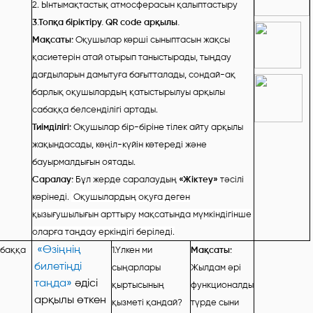
2. Ынтымақтастық атмосферасын қалыптастыру
3.Топқа біріктіру. QR code арқылы.
Мақсаты:
Оқушылар көрші сыныптасын жақсы
қасиетерін атай отырып таныстырады, тыңдау
дағдыларын дамытуға бағытталады, сондай-ақ
барлық оқушылардың қатыстырылуы арқылы
сабаққа белсенділігі артады.
Тиімділігі:
Оқушылар бір-біріне тілек айту арқылы
жақындасады, көңіл-күйін көтереді және
бауырмалдығын оятады.
Саралау:
Бұл жерде саралаудың
«Жіктеу»
тәсілі
көрінеді.
Оқушылардың оқуға деген
қызығушылығын арттыру мақсатында мүмкіндігінше
оларға таңдау еркіндігі беріледі.
«Өзіңнің
баққа
1.Үлкен ми
Мақсаты:
билетіңді
сыңарлары
Жылдам әрі
таңда»
әдісі
қыртысының
функционалды
арқылы өткен
қызметі қандай?
түрде сыни