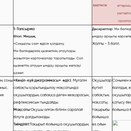
қыртысы
еттерін
реттейті
орналас
1-Тапсырма
Дескриптор
:
Ми бөлімд
ІІІтоп. Мишық
ымдау арқылы көрсете
Жалпы - 3 балл.
«Сиқырлы сөз» әдісін қолдану.
Ми бөлімдерінің қызметінің атаулары
жазылған карточкалар таратылады. Сол
қызметтің атауын ымдау арқылы жеткізуі
қажет.
ң соңы
«Көңіл-күй диаграммасы» әдісі.
Мұғалім
Оқушылар
Сонымен қ
аныс.
сабақты қорытындылау мақсатында
бүгінгі
баллдық 
ия
оқушылардың сабаққа деген көзқарасын,
сабақтың
оқушылар
рефлексиясын тыңдайды.
мақсаты,
қатысу бел
Мақсаты:
Оқушы алған білімін саралай
тақырыбы
бойынша 
білуге дағдыланады.
бойынша
Тиімділігі:
Тақырып бойынша оқушылардың
өз ойын