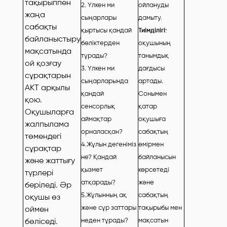
тақырыппен
2. Үлкен ми
ойлануды
жаңа
сыңарлары
дамыту.
сабақты
қыртысы қандай
Тиімділігі:
байланыстыру
бөліктерден
оқушының
мақсатында
тұрады?
танымдық
ой қозғау
3. Үлкен ми
дағдысы
сұрақтарын
сыңарларында
артады.
АКТ арқылы
қандай
Сонымен
қою.
сенсорлық
қатар
Оқушыларға
аймақтар
оқушыға
жалпылама
орналасқан?
сабақтың
төмендегі
4.Жұлын дегеніміз
өмірмен
сұрақтар
не? Қандай
байланысын
және жаттығу
қызмет
көрсетеді
түрлері
атқарады?
және
беріледі. Әр
5.Жұлынның ақ
сабақтың
оқушы өз
және сұр заттары
тақырыбы мен
оймен
бөліседі.
неден тұрады?
мақсатын