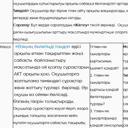
оқушылардың қатыстырылуы арқылы сабаққа белсенділігі артад
Тиімділігі:
Оқушылар бір-біріне тілек айту арқылы жақындасады, к
көтереді және бауырмалдығын оятады.
Саралау:
Бұл жерде саралаудың
«Жіктеу»
тәсілі көрінеді.
Оқушы
деген қызығушылығын арттыру мақсатында мүмкіндігінше оларға 
беріледі.
«Өзіңнің билетіңді таңда»
әдісі
баққа
1.Үлкен ми
Ма
арқылы өткен тақырыппен жаңа
сыңарлары
әр
сабақты байланыстыру
қыртысының
тү
мақсатында ой қозғау сұрақтарын
қызметі қандай?
ой
АКТ арқылы қою. Оқушыларға
2. Үлкен ми
Тиі
жалпылама төмендегі сұрақтар
сыңарлары
та
және жаттығу түрлері беріледі. Әр
қыртысы қандай
ар
оқушы өз оймен бөліседі.
бөліктерден
қа
Өзгенің пікірін толықтырады.
тұрады?
са
Оқушылар сұрақтарға жауап беріп, өзара
3. Үлкен ми
ба
ұжымдық талқылау жасағаннан кейін
сыңарларында
кө
мұғалім оқушыларға сабақтың тақырыбы,
қандай сенсорлық
са