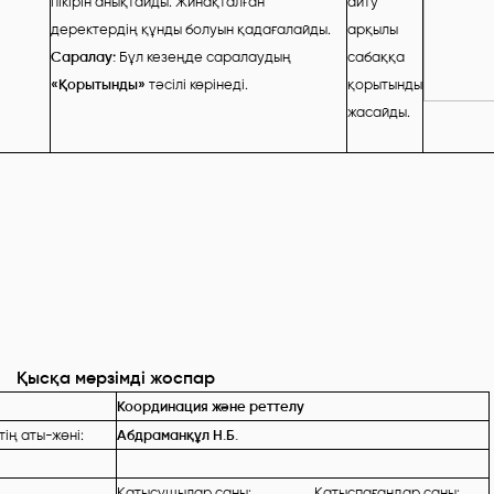
пікірін анықтайды. Жинақталған
айту
деректердің құнды болуын қадағалайды.
арқылы
Саралау:
Бұл кезеңде саралаудың
сабаққа
«Қорытынды»
тәсілі көрінеді.
қорытынды
жасайды.
Қысқа мерзімді жоспар
Координация және реттелу
ің аты-жөні:
Абдраманқұл Н.Б.
Қатысушылар саны: Қатыспағандар саны: