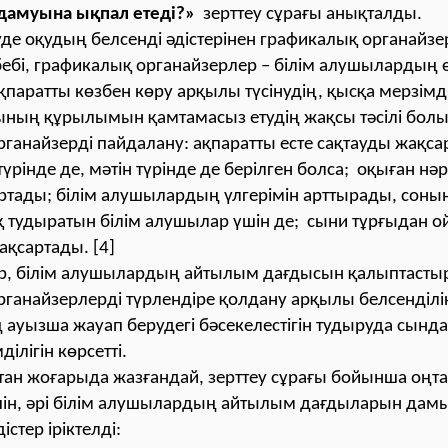
дамуына ықпал етеді?»
зерттеу сұрағы анықталды.
уде оқудың белсенді әдістерінен графикалық органайзер
бебі, графикалық органайзерлер – білім алушылардың 
қпаратты көзбен көру арқылы түсінудің, қысқа мерзімд
ының құрылымын қамтамасыз етудің жақсы тәсілі бол
ганайзерді пайдалану: ақпаратты есте сақтауды жақса
түрінде де, мәтін түрінде де берілген болса; оқыған нәр
артады; білім алушылардың үлгерімін арттырады, соның
 тудыратын білім алушылар үшін де; сыни тұрғыдан о
ақсартады. [4]
р, білім алушылардың айтылым дағдысын қалыптасты
ганайзерлерді түрлендіре қолдану арқылы белсенділік
ауызша жауап берудегі бәсекелестігін тудыруда сынд
ілігін көрсетті.
тан жоғарыда жазғандай, зерттеу сұрағы бойынша оңт
үшін, әрі білім алушылардың айтылым дағдыларын дам
дістер іріктелді: