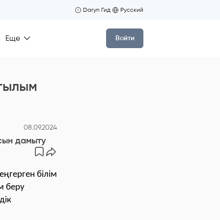
Daryn Гид
Русский
Еще
Войти
тылым
08.09.2024
сын дамыту
еңгерген білім
м беру
дік