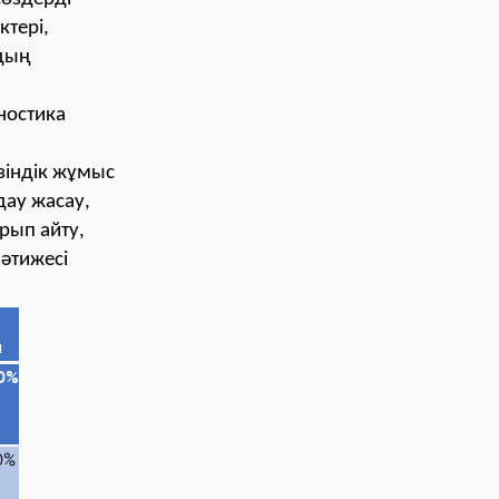
тері,
рдың
ностика
зіндік жұмыс
дау жасау,
рып айту,
әтижесі
ы
0
%
0%