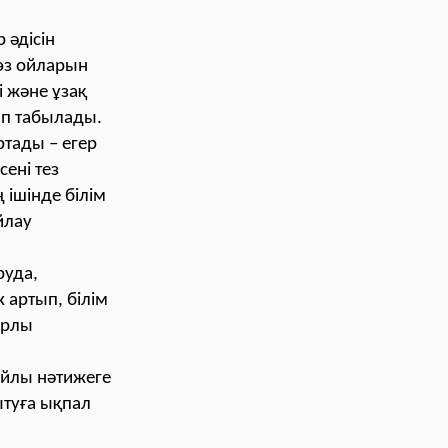
 әдісін
өз ойларын
і және ұзақ
ып табылады.
ртады – егер
сені тез
 ішінде білім
йлау
руда,
 артып, білім
арлы
айлы нәтижеге
ытуға ықпал