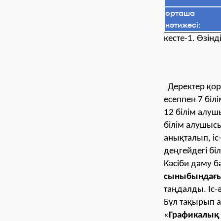
орташа
нәтижесі:
кесте-1. Өзін
Деректер қор
есеппен 7 біл
12 білім алу
білім алушыс
анықталып, іс-
деңгейдегі біл
Кәсіби даму б
сыныбындағы
таңдалды. Іс-
Бұл тақырып а
«
Графикалық 