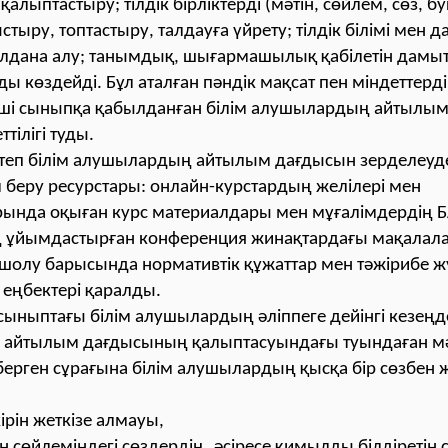
 қалыптастыру; тілдік бірліктерді (мәтін, сөйлем, сөз, 
стыру, топтастыру, талдауға үйрету; тілдік білімі мен 
олдана алу; танымдық, шығармашылық қабілетін дамы
ы көздейді. Бұл аталған пәндік мақсат пен міндеттерд
ші сыныпқа қабылданған білім алушылардың айтылы
тілігі туды.
теп білім алушылардың айтылым дағдысын зерделеуде 
м беру ресурстары: онлайн-курстардың желілері мен
ында оқыған курс материалдары мен мұғалімдердің 
ұйымдастырған конференция жинақтардағы мақалала
шолу барысында нормативтік құжаттар мен тәжірибе ж
 еңбектері қаралды.
сыныптағы білім алушылардың әліппеге дейінгі кезеңде
і айтылым дағдысының қалыптасуындағы туындаған м
берген сұрағына білім алушылардың қысқа бір сөзбен 
кірін жеткізе алмауы,
н сөйлеміндегі сөздердің, әсіресе қимылды білдіретін 