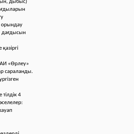
буын, дыбыс)
дағдыларын
ту
і орындау
м дағдысын
қазіргі
БАИ «Өрлеу»
р сараланды.
үргізген
 тілдік 4
әселелер:
жауап
сөздерді