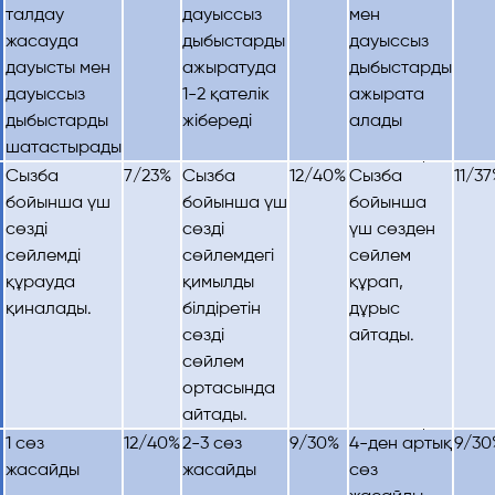
талдау
дауыссыз
мен
жасауда
дыбыстарды
дауыссыз
дауысты мен
ажыратуда
дыбыстарды
дауыссыз
1-2 қателік
ажырата
дыбыстарды
жібереді
алады
шатастырады
Сызба
7/23%
Сызба
12/40%
Сызба
11/3
бойынша үш
бойынша үш
бойынша
сөзді
сөзді
үш сөзден
сөйлемді
сөйлемдегі
сөйлем
құрауда
қимылды
құрап,
қиналады.
білдіретін
дұрыс
сөзді
айтады.
сөйлем
ортасында
айтады.
1 сөз
12/40%
2-3 сөз
9/30%
4-ден артық
9/30
жасайды
жасайды
сөз