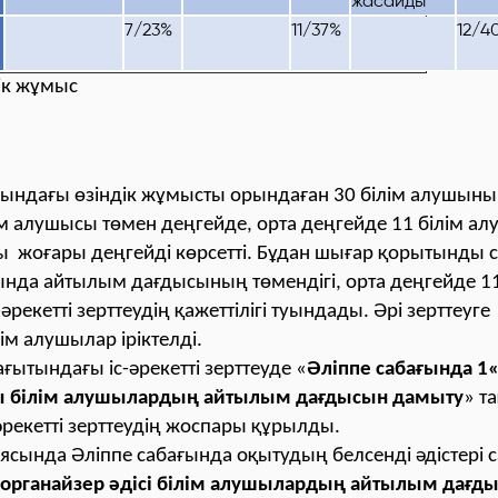
жасайды
7/23%
11/37%
12/4
дік жұмыс
ындағы өзіндік жұмысты орындаған 30 білім алушыны
ім алушысы төмен деңгейде, орта деңгейде 11 білім ал
шы жоғары деңгейді көрсетті. Бұдан шығар қорытынды
ында айтылым дағдысының төмендігі, орта деңгейде 1
әрекетті зерттеудің қажеттілігі туындады. Әрі зерттеуге
ім алушылар іріктелді.
ағытындағы іс-әрекетті зерттеуде «
Әліппе сабағында 1
 білім алушылардың айтылым дағдысын дамыту
» т
әрекетті зерттеудің жоспары құрылды.
ясында Әліппе сабағында оқытудың белсенді әдістері 
органайзер әдісі білім алушылардың айтылым дағд