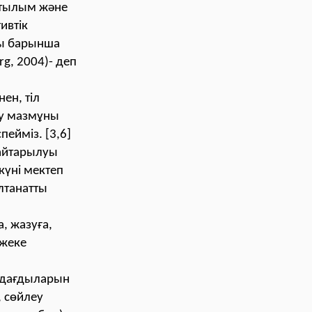
йтылым және
ивтік
ны барынша
rg, 2004)- деп
ен, тіл
ру мaзмұны
пейміз. [3,6]
қайтарылуы
үні мектеп
лтанатты
, жазуға,
 жеке
к дағдыларын
, сөйлеу