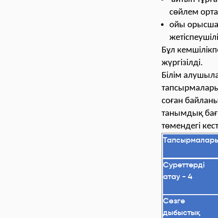
сөйлем орта
ойы орысша 
жетіспеушіл
Бұл кемшілікп
жүргізілді.
Білім алушыла
тапсырмаларын
соған байланы
танымдық бағы
төмендегі кест
Тапсырмалар
Суреттерді
атау - 4
Сөзге
дыбыстық