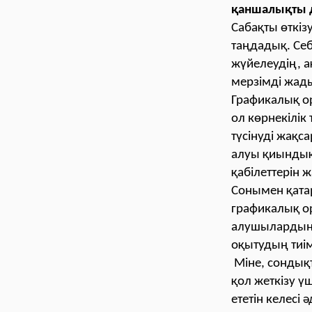
қаншалықты 
Сабақты өткіз
таңдадық. Се
жүйелеудің, а
мерзімді жад
Графикалық ор
ол көрнекілік 
түсінуді жақс
алуы қиындық
қабілеттерін ж
Сонымен қата
графикалық ор
алушылардың 
оқытудың тиімд
Міне, сондық
қол жеткізу 
ететін келесі ә