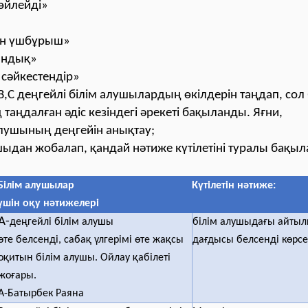
сөйлейді»
ген үшбұрыш»
ындық»
 сәйкестендір»
,С деңгейлі білім алушылардың өкілдерін таңдап, сол 
аңдалған әдіс кезіндегі әрекеті бақыланды. Яғни,
 алушының деңгейін анықтау;
ушыдан жобалап, қандай нәтиже күтілетіні туралы бақы
Білім алушылар
Күтілетін нәтиже:
үшін оқу нәтижелері
А-
деңгейлі білім алушы
білім алушыдағы айты
өте белсенді, сабақ үлгерімі өте жақсы
дағдысы белсенді көрсе
оқитын білім алушы. Ойлау қабілеті
жоғары.
А-Батырбек Раяна