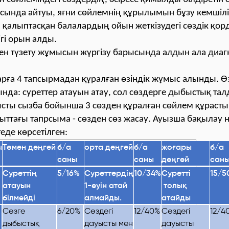
сында айтуы, яғни сөйлемнің құрылымын бұзу кемшілік
қалыптасқан балалардың ойын жеткізудегі сөздік қо
ігі орын алды.
ен түзету жұмысын жүргізу барысында алдын ала диаг
рға 4 тапсырмадан құралған өзіндік жұмыс алынды. Ө
да: суреттер атауын атау, сол сөздерге дыбыстық тал
сты сызба бойынша 3 сөзден құралған сөйлем құрасты
ттағы тапрсыма - сөзден сөз жасау. Ауызша бақылау н
еде көрсетілген:
ы
Төмен деңгей
б/а
орта деңгей
б/а
жоғары
б/а
саны
саны
деңгей
сан
Суреттің
5/16
%
Суреттердің
10/34
%
Суретті
15/5
атауын
1-еуін атай
толық
білмейді
алмайды.
атайды
Сөзге
6/20%
Сөздегі
12/40%
Сөздегі
12/4
дыбыстық
дауысты мен
дауысты