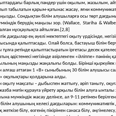
ыптардағы барлық пәндер үшін оқылым, жазылым, а
ып табылатын қарым-қатынас жасау, яғни коммуникат
ңызды. Сондықтан білім алушыларға осы төрт дағды
үмкіндік берудің маңызы зор. (Wallace, Stariha & Walbe
алған нұсқаулықта айтылған.[2,8]
к дaғдылaр ең әуелі мектептегі оқыту үрдісінде, негізін
рысындa қaлыптaсaды. Олaй болсa, бастауыш білім бе
 тұлғa ретінде қaлыптaстырaтын іргетасы десек қателес
тың әдістемесі негізінде әзірленген «Әліппе» пәнінің 
ылының маңызды жаңалығы болды. Бірінші қыркүйек к
 алғаш аттаған 1 «В» сыныбының 30 білім алушысы са
е» оқулықтары қолдарына алды.
н оқыту мақсаты – дыбыспен жаттығу, әріп таныту, оқуға
азба мәтін құрауға үйрету арқылы білім алуға ынталы
ына мүмкіндік жасау делінсе, ал 9-11 ретімен берілген
е білім алушының келесі дағдыларын: коммуникативті
 жеткізе білу, өзгенің пікірімен санаса білу, әңгімелесу