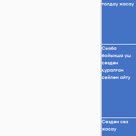
талдау жасау
Сызба
бойынша үш
сөзден
құралған
сөйлем айту
Сөзден сөз
жасау