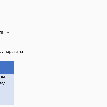
білім
лау парағына
лым
теді.