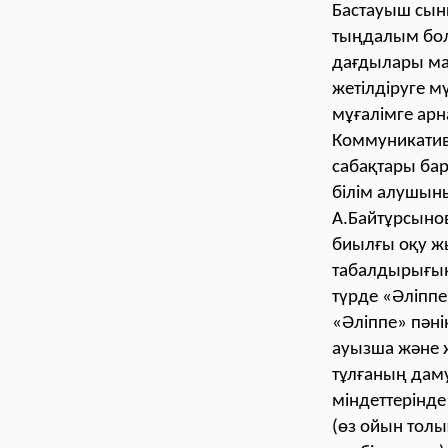
Бастауыш сын
тыңдалым бол
дағдылары ма
жетілдіруге м
мұғалімге арн
Коммуникaтивті
сaбaқтaры бa
білім алушыны
А.Байтұрсынов
биылғы оқу ж
табалдырығын
түрде «Әліпп
«Әліппе» пәні
ауызша және ж
тұлғаның даму
міндеттерінд
(өз ойын толық