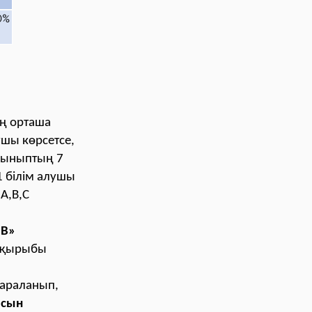
0%
ң орташа
ушы көрсетсе,
 сыныптың 7
1 білім алушы
 А,В,С
«В»
ақырыбы
сараланып,
ысын