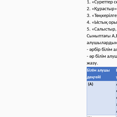
1. «Суреттер 
2. «Құрастыр»
3. «Төңкеріл
4. «Ыстық ор
5. «Салыстыр,
Сыныптағы А,В
алушылардың т
- әрбір білім
- әр білім ал
жазу.
Білім алушы
деңгейі
(А)