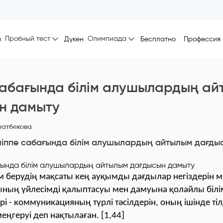
Пробный тест
Олимпиада
ы
Дүкен
Бесплатно
Профессия
сабағында білім алушылардың ай
н дамыту
уатбекова
іппе сабағында білім алушылардың айтылым дағды
м берудің мақсаты кең ауқымды дағдылар негіздерін м
ының үйлесімді қалыптасуы мен дамуына қолайлы білі
бірі - коммуникацияның түрлі тәсілдерін, оның ішінде тіл
ңгеруі деп нақтылаған. [1,44]