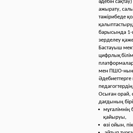
әдебін сақтау)
ажырату, салы
тәжірибеде қ
қалыптастыруд
барысында 1-
зерделеу қажет
Бастауыш мек
цифрлық
білі
платформалар
мен ПШО-ның 
Әдебиеттерге 
педагогтердің
Осыған орай, 
дағдының бір
мұғалімнің 
қайыруы,
өзі ойын, пі
айтып тұрға