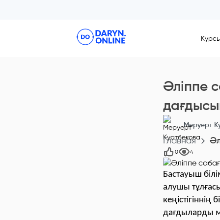
Курс
Әліппе 
дағдысы
Меруерт К
Главная
Әл
0
4
Бастауыш білі
алушы тұлғас
кеңістігіннің 
дағдыларды ме