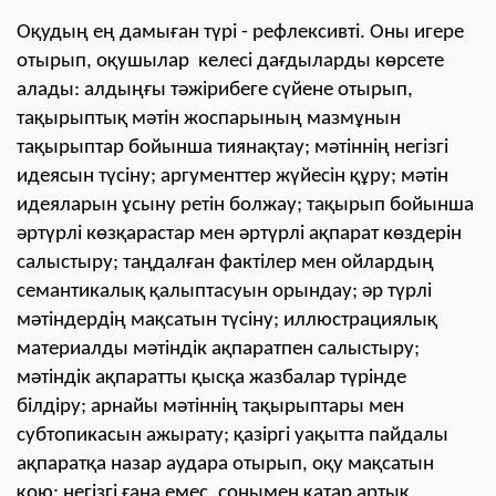
Оқудың ең дамыған түрі - рефлексивті. Оны игере
отырып, оқушылар келесі дағдыларды көрсете
алады: алдыңғы тәжірибеге сүйене отырып,
тақырыптық мәтін жоспарының мазмұнын
тақырыптар бойынша тиянақтау; мәтіннің негізгі
идеясын түсіну; аргументтер жүйесін құру; мәтін
идеяларын ұсыну ретін болжау; тақырып бойынша
әртүрлі көзқарастар мен әртүрлі ақпарат көздерін
салыстыру; таңдалған фактілер мен ойлардың
семантикалық қалыптасуын орындау; әр түрлі
мәтіндердің мақсатын түсіну; иллюстрациялық
материалды мәтіндік ақпаратпен салыстыру;
мәтіндік ақпаратты қысқа жазбалар түрінде
білдіру; арнайы мәтіннің тақырыптары мен
субтопикасын ажырату; қазіргі уақытта пайдалы
ақпаратқа назар аудара отырып, оқу мақсатын
қою; негізгі ғана емес, сонымен қатар артық