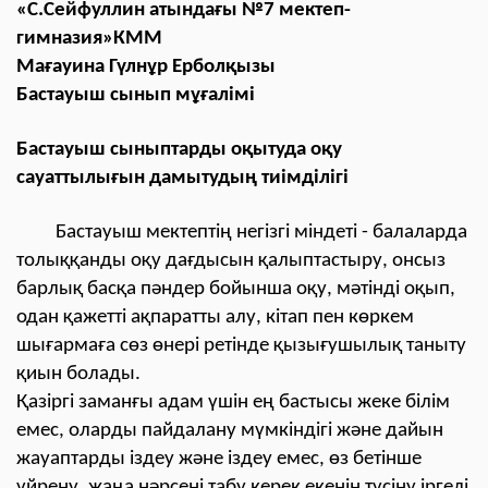
«С.Сейфуллин атындағы №7 мектеп-
гимназия»КММ
Мағауина Гүлнұр Ерболқызы
Бастауыш сынып мұғалімі
Бaстауыш сыныптaрды оқытудa оқу
caуаттылығын дамытудың тиiмдiлiгі
Бaстауыш мектептiң негiзгi мiндетi - бaлaлaрдa
толыққанды оқу дағдысын қалыптастыру, онсыз
барлық басқа пәндер бойынша оқу, мәтінді оқып,
одан қажетті ақпаратты алу, кітап пен көркем
шығармаға сөз өнері ретінде қызығушылық таныту
қиын болады.
Қазіргі заманғы адам үшін ең бастысы жеке білім
емес, оларды пайдалану мүмкіндігі және дайын
жауаптарды іздеу және іздеу емес, өз бетінше
үйрену, жаңа нәрсені табу керек екенін түсіну іргелі