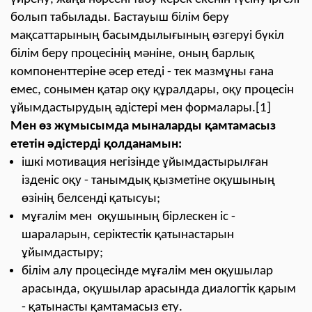
болып табылады. Бастауыш білім беру
мақсаттарының басымдылығының өзгеруі бүкіл
білім беру процесінің мәніне, оның барлық
компоненттеріне әсер етеді - тек мазмұны ғана
емес, сонымен қатар оқу құралдары, оқу процесін
ұйымдастырудың әдістері мен формалары.[1]
Мен өз жұмысымда мыналарды қамтамасыз
ететін әдістерді қолданамын:
ішкі мотивация негізінде ұйымдастырылған
ізденіс оқу - танымдық қызметіне оқушының
өзінің белсенді қатысуы;
мұғалім мен оқушының бірлескен іс -
шараларын, серіктестік қатынастарын
ұйымдастыру;
білім алу процесінде мұғалім мен оқушылар
арасында, оқушылар арасында диалогтік қарым
- қатынасты қамтамасыз ету.