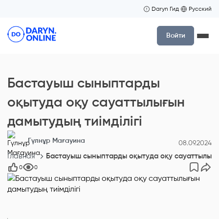
Daryn Гид
Русский
Войти
Бaстауыш сыныптaрды
оқытудa оқу caуаттылығын
дамытудың тиiмдiлiгі
Гүлнұр Мағауина
08.09.2024
Главная
Бaстауыш сыныптaрды оқытудa оқу caуаттылығын
0
0