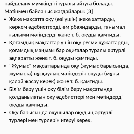
пайдалану мүмкіндігі туралы айтуға болады.
Мәтінмен байланыс жағдайлары:
[3]
Жеке мақсатта оқу (өзі үшін) жеке хаттарды,
көркем әдебиеттерді, өмірбаяндарды, танымал
ғылыми мәтіндерді және т. б. оқуды қамтиды.
Қоғамдық мақсаттар үшін оқу ресми құжаттарды,
қоғамдық маңызы бар оқиғалар туралы әртүрлі
ақпаратты және т. б. оқуды қамтиды.
"Жұмыс" мақсаттарында оқу (жұмыс барысында,
жұмыста) нұсқаулық мәтіндерін оқуды (мұны
қалай жасау керек) және т. б. қамтиды.
Білім беру үшін оқу білім беру мақсатында
қолданылатын оқу әдебиеттері мен мәтіндерді
оқуды қамтиды.
Оқу барысында оқушылар оқудың әртүрлі
түрлері мен түрлерін игеруі керек.