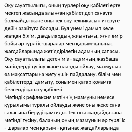
Оқу сауаттылығы, оның түрлері оқу қабілеті ерте
мектеп жасында алынған қабілет деп санауға
болмайды және оны тек оқу техникасын игеруге
дейін азайтуға болады. Бұл үнемі дамып келе
жатқан білім, дағдылардың жиынтығы, яғни өмір
бойы әр түрлі іс-шаралар мен қарым-қатынас
жағдайларында жетілдірілетін адамның сапасы.
Оқу сауаттылығы дегеніміз - адамның жазбаша
мәтіндерді түсіну және оларды ойлау, мазмұнын
өз мақсаттарына жету үшін пайдалану, білім мен
қабілеттерді дамыту, сонымен қатар қоғамға
белсенді қатысу қабілеті.
Мәтіндік рефлексия мәтіннің мазмұны немесе
құрылымы туралы ойлауды және оны жеке сана
саласына беруді қамтиды. Тек осы жағдайда ғана
мәтінді түсіну, баланың оның мазмұнын әр түрлі іс
- шаралар мен қарым - қатынас жағдайларында