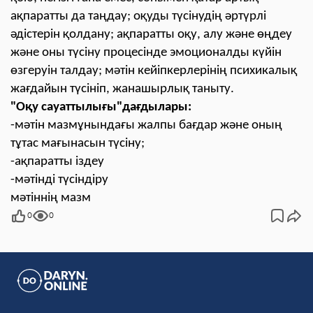
ақпаратты да таңдау; оқуды түсінудің әртүрлі
әдістерін қолдану; ақпаратты оқу, алу және өңдеу
және оны түсіну процесінде эмоционалды күйін
өзгеруін талдау; мәтін кейіпкерлерінің психикалық
жағдайын түсініп, жанашырлық таныту.
"Оқу сауаттылығы"дағдылары:
-мәтін мазмұнындағы жалпы бағдар және оның
тұтас мағынасын түсіну;
-ақпаратты іздеу
-мәтінді түсіндіру
мәтіннің мазм
0
0