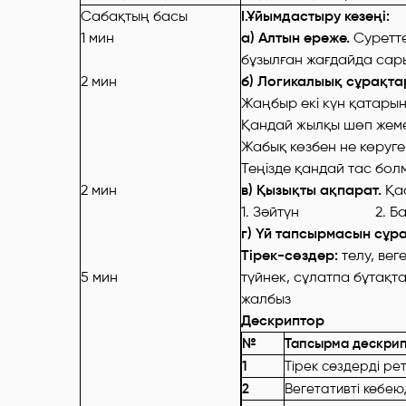
Сабақтың басы
І.Ұйымдастыру кезеңі:
1 мин
а) Алтын ереже.
Суретте
бұзылған жағдайда сары
2 мин
б) Логикалыық сұрақта
Жаңбыр екі күн қатарын
Қандай жылқы шөп жем
Жабық көзбен не көруг
Теңізде қандай тас бо
2 мин
в) Қызықты ақпарат.
Қас
1. Зәйтүн 2. Бан
г) Үй тапсырмасын сұра
Тірек-сөздер:
телу, вег
5 мин
түйнек, сұлатпа бұтақта
жалбыз
Дескриптор
№
Тапсырма дескри
1
Тірек сөздерді ре
2
Вегетативті көбе