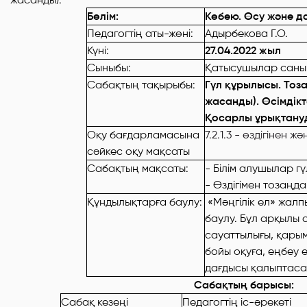
Бөлім:
Көбею. Өсу және д
Педагогтің аты-жөні:
Адырбекова Г.О.
Күні:
27.04.2022 жыл
Сыныбы:
Қатысушылар с
Сабақтың тақырыбы:
Гүл құрылысы. Тоза
жасанды). Өсімдікт
Қосарлы ұрықтану
Оқу бағдарламасына
7.2.1.3 - өздігіне
сәйкес оқу мақсаты
Сабақтың мақсаты:
- Білім алушылар г
- Өздігімен тозаңд
Құндылықтарға баулу:
«Мәңгілік ел» жал
баулу. Бұл арқылы
сауаттылығы, қарым
бойы оқуға, еңбеу 
дағдысы қалыптаса
Сабақтың барысы:
Сабақ кезеңі
Педагогтің іс-әрекеті