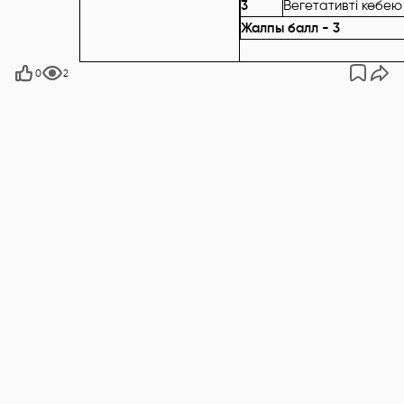
3
Вегетативті көбею
Жалпы балл - 3
0
2