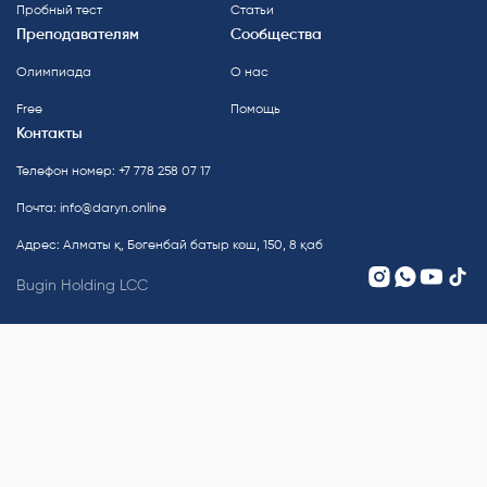
Пробный тест
Статьи
Преподавателям
Сообщества
Олимпиада
О нас
Free
Помощь
Контакты
Телефон номер: +7 778 258 07 17
Почта:
info@daryn.online
Адрес: Алматы қ, Бөгенбай батыр көш, 150, 8 қаб
Bugin Holding LCC