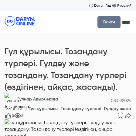
Daryn Гид
Русский
Войти
Гүл құрылысы. Тозаңдану
түрлері. Гүлдеу және
тозаңдану. Тозаңдану түрлері
(өздігінен, айқас, жасанды).
Гүлнар Адырбекова
08.09.2024
Главная
Гүл құрылысы. Тозаңдану түрлері. Гүлдеу және то
0
2