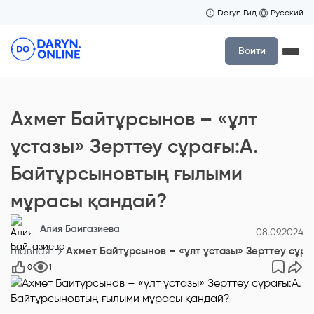
Daryn Гид
Русский
Войти
Ахмет Байтұрсынов – «ұлт
ұстазы» Зерттеу сұрағы:А.
Байтұрсыновтың ғылыми
мұрасы қандай?
Алия Байгазиева
08.09.2024
Главная
Ахмет Байтұрсынов – «ұлт ұстазы» Зерттеу сұр
0
1