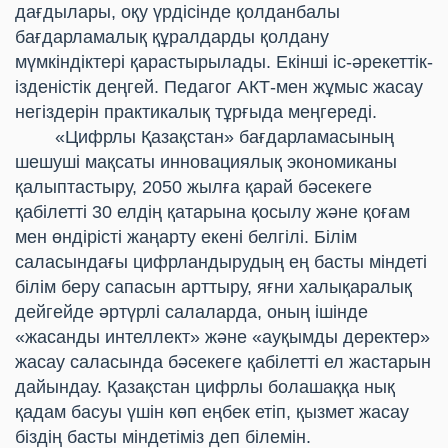
дағдылары, оқу үрдісінде қолданбалы
бағдарламалық құралдарды қолдану
мүмкіндіктері қарастырылады. Екінші іс-әрекеттік-
ізденістік деңгей. Педагог АКТ-мен жұмыс жасау
негіздерін практикалық тұрғыда меңгереді.
«Цифрлы Қазақстан» бағдарламасының
шешуші мақсаты инновациялық экономиканы
қалыптастыру, 2050 жылға қарай бәсекеге
қабілетті 30 елдің қатарына қосылу және қоғам
мен өндірісті жаңарту екені белгілі. Білім
саласындағы цифрландырудың ең басты міндеті
білім беру сапасын арттыру, яғни халықаралық
дейгейде әртүрлі салаларда, оның ішінде
«жасанды интеллект» және «ауқымды деректер»
жасау саласында бәсекеге қабілетті ел жастарын
дайындау. Қазақстан цифрлы болашаққа нық
қадам басуы үшін көп еңбек етіп, қызмет жасау
біздің басты міндетіміз деп білемін.