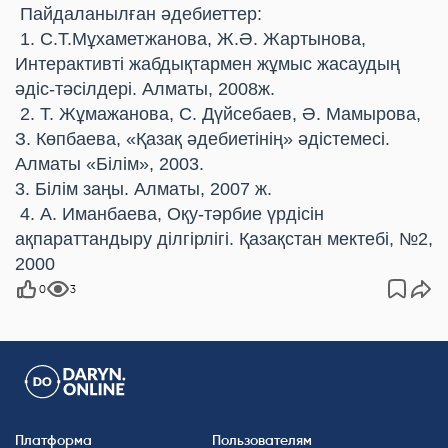
Пайдаланылған әдебиеттер:
1. С.Т.Мұхаметжанова, Ж.Ә. Жартынова,
Интерактивті жабдықтармен жұмыс жасаудың
әдіс-тәсілдері. Алматы, 2008ж.
2. Т. Жұмажанова, С. Дүйсебаев, Ә. Мамырова,
З. Көпбаева, «Қазақ әдебиетінің» әдістемесі.
Алматы «Білім», 2003.
3. Білім заңы. Алматы, 2007 ж.
4. А. Иманбаева, Оқу-тәрбие үрдісін
ақпараттандыру ділгірлігі. Қазақстан мектебі, №2,
2000
0
3
Платформа
Пользователям