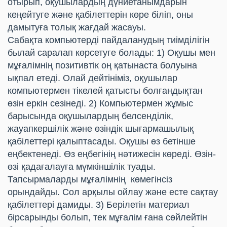
отырып, оқушылардың дүниетанымдарын
кеңейтуге және қабілеттерін көре біліп, оны
дамытуға толық жағдай жасауы.
Сабақта компьютерді пайдаланудың тиімділігін
былай саралап көрсетуге болады: 1) Оқушы мен
мұғалімнің позитивтік оң қатынаста болуына
ықпал етеді. Олай дейтініміз, оқушылар
компьютермен тікелей қатысты болғандықтан
өзін еркін сезінеді. 2) Компьютермен жұмыс
барысында оқушылардың белсенділік,
жауапкершілік және өзіндік шығармашылық
қабілеттері қалыптасады. Оқушы өз бетінше
еңбектенеді. Өз еңбегінің нәтижесін көреді. Өзін-
өзі қадағалауға мүмкіншілік туады.
Тапсырмаларды мұғалімнің көмегінсіз
орындайды. Сол арқылы ойлау және есте сақтау
қабілеттері дамиды. 3) Берілетін материал
бірсарынды болып, тек мұғалім ғана сөйлейтін