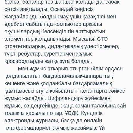
болса, балалар тез шаршап қалады да, сабақ
сәтсіз аяқталады. Осындай көңілсіз
жағдайларды болдырмау үшін қазақ тілі мен
әдебиет сабағында компьютер арқылы
оқушылардың белсенділігін арттыратын
элементтер қолданылады. Мысалы, СТО
стратегияларын, дидактикалық үлестірмелер,
түрлі ребустар, суреттермен жұмыс
кросвордтарды жатқызуға болады.
Мен жұмыс атқарып отырған білім ордасы
қолданылатын бағдарламалық-аппараттық
кешенге және қолданбалы бағдарламалық
қамтамасыз етуге қойылатын талаптарға сәйкес
жұмыс жасайды. Цифрландыру жүйесімен
жұмыс, өз деңгейінде, жаңа заман талабына сай
толық атқарылып отыр. ҰБДҚ, Күнделік
электронды журналы, басқа да онлайн
платформалармен жұмыс жасаймыз. Үй