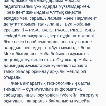
баяндамасында «Бағдарлама жобасы
педагогикалық ұжымдарда мұғалімдермен,
Президент жанындағы Ұлттық кеңестің
өкілдерімен, сарапшылармен және Парламент
депутаттарымен талқыланды. Бұл жобаның
ерекшелігі – PISA, TALIS, PIAAC, PIRLS, ISILS
секілді 5 халықаралық зерттеудің нәтижелері
бізге негізгі проблемаларды анықтауға және
олардың шешімдерін табуға мүмкіндік берді.
Мектебімізде осы жоба бойынша жұмыс өз
деңгеінде жүргізіліп отыр. Оқушылар жобаға
дайындық жұмыстарын күнделікті сабақта
тапсырмалар орындау арқылы жетілдіріп
отырады.
Жаңа ақпараттық технологияның басты
тиімділігі – бұл мұғалімге информатика
сабақтарындағы оқу үрдісін түбегейлі өзгертуге,
оқытудағы пәнаралық байланысты күшейте