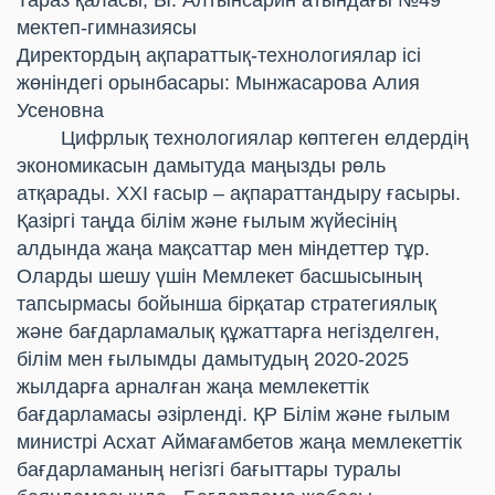
Тараз қаласы, Ы. Алтынсарин атындағы №49
мектеп-гимназиясы
Директордың ақпараттық-технологиялар ісі
жөніндегі орынбасары: Мынжасарова Алия
Усеновна
Цифрлық технологиялар көптеген елдердің
экономикасын дамытуда маңызды рөль
атқарады. ХХІ ғасыр – ақпараттандыру ғасыры.
Қазіргі таңда білім және ғылым жүйесінің
алдында жаңа мақсаттар мен міндеттер тұр.
Оларды шешу үшін Мемлекет басшысының
тапсырмасы бойынша бірқатар стратегиялық
және бағдарламалық құжаттарға негізделген,
білім мен ғылымды дамытудың 2020-2025
жылдарға арналған жаңа мемлекеттік
бағдарламасы әзірленді. ҚР Білім және ғылым
министрі Асхат Аймағамбетов жаңа мемлекеттік
бағдарламаның негізгі бағыттары туралы