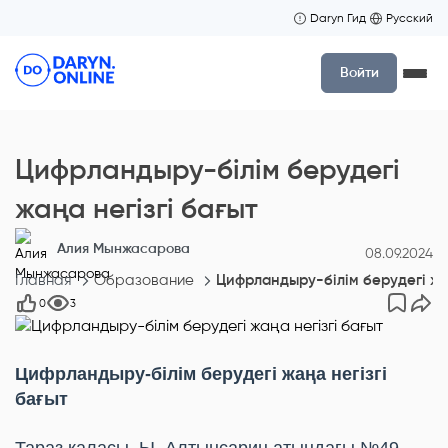
Daryn Гид
Русский
Войти
Цифрландыру-білім берудегі
жаңа негізгі бағыт
Алия Мынжасарова
08.09.2024
Главная
Образование
Цифрландыру-білім берудегі жаң
0
3
Цифрландыру-білім берудегі жаңа негізгі
бағыт