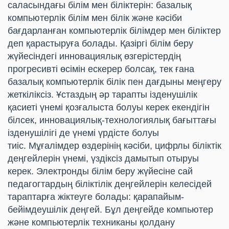
саласындағы білім мен біліктерін: базалық
компьютерлік білім мен білік және кәсіби
бағдарланған компьютерлік білімдер мен біліктер
деп қарастыруға болады. Қазіргі білім беру
жүйесіндегі инновациялық өзгерістердің
прогресивті өсімін ескерер болсақ, тек ғана
базалық компьютерлік білік пен дағдыны меңгеру
жеткіліксіз. Ұстаздың әр тарапты ізденушілік
қасиеті үнемі қозғалыста болуы керек екендігін
білсек, инновациялық-технологиялық бағыттағы
ізденушілігі де үнемі үрдісте болуы
тиіс. Мұғалімдер өздерінің кәсіби, цифрлы біліктік
деңгейлерін үнемі, үздіксіз дамытып отыруы
керек. Электронды білім беру жүйесіне сай
педагогтардың біліктілік деңгейлерін келесідей
тараптарға жіктеуге болады: қарапайым-
бейімдеушілік деңгей. Бұл деңгейде компьютер
және компьютерлік техниканы қолдану