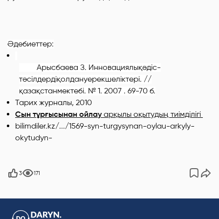
Әдебиеттер
:
Арысбаева З. Инновациялықәдіс-
тәсілдердіқолдануерекшеліктері. //
қазақстанмектебі. № 1. 2007 . 69-70 б.
Тарих журналы, 2010
Сын тұрғысынан ойлау
арқылы оқытудың тиімділігі
bilimdiler
.
kz
/.../1569-
syn
-
turgysynan
-
oylau
-
arkyly
-
okytudyn-
3
171