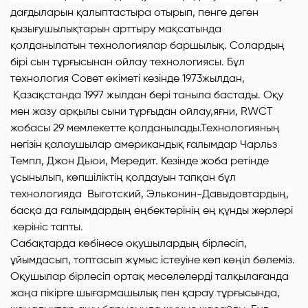
дағдыларын қалыптастыра отырып, пәнге деген
қызығушылықтарын арттыру мақсатында
қолданылатын технологиялар баршылық. Солардың
бірі сын тұрғысынан ойлау технологиясы. Бұл
технология Совет өкіметі кезінде 1973жылдан,
Қазақстанда 1997 жылдан бері таныла бастады. Оқу
мен жазу арқылы сыни тұрғыдан ойлау,яғни, RWCT
жобасы 29 мемлекетте қолданылады.Технологияның
негізін қалаушылар американдық ғалымдар Чарльз
Темпл, Джон Дьюи, Мередит. Кезінде жоба ретінде
ұсынылып, көпшіліктің қолдауын тапқан бұл
технологияда Выготский, Эльконин-Давыдовтардың,
басқа да ғалымдардың еңбектерінің ең құнды жерлері
көрініс тапты.
Сабақтарда көбінесе оқушылардың бірлесіп,
ұйымдасып, топтасып жұмыс істеуіне көп көңіл бөлеміз.
Оқушылар бірлесіп ортақ мәселелерді талқылағанда
жаңа пікірге шығармашылық пен қарау тұрғысында,