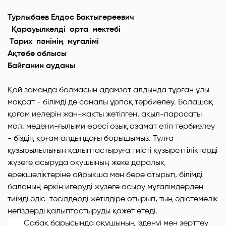
Турлыбаев Елдос Бактыгереевич
Қарауылкелді орта мектебі
Тарих пәнінің мұғалімі
Ақтөбе облысы
Байғанин ауданы
Қай заманда болмасын адамзат алдында тұрған ұлы
мақсат - білімді де саналы ұрпақ тәрбиелеу. Болашақ
қоғам иелерін жан-жақты жетілген, ақыл-парасаты
мол, мәдени-ғылыми өресі озық азамат етіп тәрбиелеу
- біздің қоғам алдындағы борышымыз.
Тұлға
құзырылылығын қалыптастыруға тиісті құзыреттіліктерді
жүзеге асыруда оқушының жеке даралық
ерекшеліктеріне айрықша мән бере отырып, білімді
баланың еркін игеруді жүзеге асыру мұғалімдерден
тиімді әдіс-тәсілдерді жетілдіре отырып, тың әдістемелік
негіздерді қалыптастыруды қажет етеді.
Сабақ барысында оқушының ізденуі мен зерттеу