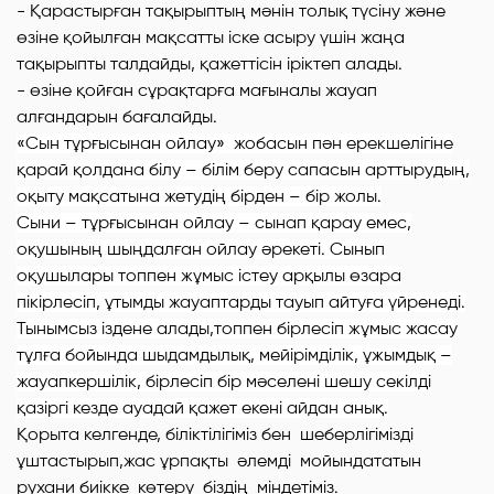
- Қарастырған тақырыптың мәнін толық түсіну және
өзіне қойылған мақсатты іске асыру үшін жаңа
тақырыпты талдайды, қажеттісін іріктеп алады.
- өзіне қойған сұрақтарға мағыналы жауап
алғандарын бағалайды.
«Сын тұрғысынан ойлау» жобасын пән ерекшелігіне
қарай қолдана білу – білім беру сапасын арттырудың,
оқыту мақсатына жетудің бірден – бір жолы.
Сыни – тұрғысынан ойлау – сынап қарау емес,
оқушының шыңдалған ойлау әрекеті. Сынып
оқушылары топпен жұмыс істеу арқылы өзара
пікірлесіп, ұтымды жауаптарды тауып айтуға үйренеді.
Тынымсыз іздене алады,топпен бірлесіп жұмыс жасау
тұлға бойында шыдамдылық, мейірімділік, ұжымдық –
жауапкершілік, бірлесіп бір мәселені шешу секілді
қазіргі кезде ауадай қажет екені айдан анық.
Қорыта келгенде, біліктілігіміз бен шеберлігімізді
ұштастырып,жас ұрпақты әлемді мойындататын
рухани биікке көтеру біздің міндетіміз.