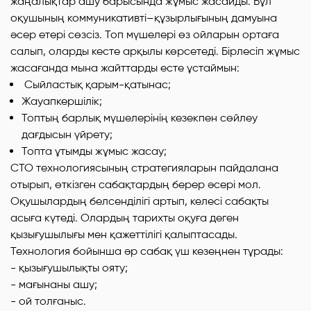
жаңалықтар ашу барысында жұмыс жасайды. Бұл
оқушының коммуникативті–құзырлығының дамуына
әсер етері сөзсіз. Топ мүшелері өз ойларын ортаға
салып, оларды кесте арқылы көрсетеді. Бірлесіп жұмыс
жасағанда мына жайттарды есте ұстаймын:
Сыйластық қарым-қатынас;
Жауапкершілік;
Топтың барлық мүшелерінің кезекпен сөйлеу
дағдысын үйрету;
Топта ұтымды жұмыс жасау;
СТО технологиясының стратегияларын пайдалана
отырып, өткізген сабақтардың берер әсері мол.
Оқушылардың белсенділігі артып, келесі сабақты
асыға күтеді. Олардың тарихты оқуға деген
қызығушылығы мен қажеттілігі қалыптасады.
Технология бойынша әр сабақ үш кезеңнен тұрады:
- қызығушылықты ояту;
- мағынаны ашу;
- ой толғаныс.