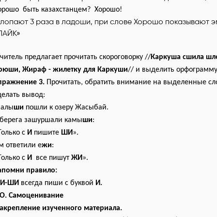
орошо быть казахстанцем? Хорошо!
Хлопают 3 раза в ладоши, при слове Хорошо показывают 
ЛАЙК»
читель предлагает прочитать скороговорку //
Каркуша сшила шл
рюши, Жираф - жилетку для Каркуши
// и выделить орфограмм
пражнение 3.
Прочитать, обратить внимание на выделенные сл
делать вывод:
алы
ши
пошли к озеру Жасыбай.
 берега зашуршали камы
ши
:
Только с
И
пишите
ШИ
».
м ответили е
жи
:
Только с
И
все пишут
ЖИ
».
апомни правило:
И-ШИ
всегда пиши с буквой
И.
О. Самоценивание
акрепление изученного материала.