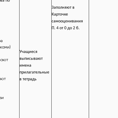
ва по
Заполняют в
Карточке
самооценивания
П. 4 от 0 до 2 б.
ве
ками)
Учащиеся
выписывают
вают
имена
прилагательные
ают
в тетрадь
зи