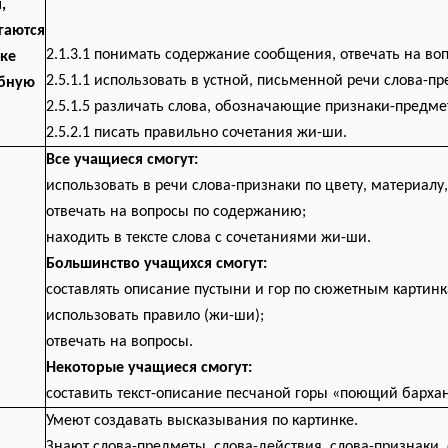
,
гаются
2.1.3.1 понимать содержание сообщения, отвечать на в
ке
2.5.1.1 использовать в устной, письменной речи слова-п
ебную
2.5.1.5 различать слова, обозначающие признаки-предме
2.5.2.1 писать правильно сочетания жи-ши.
Все учащиеся смогут:
использовать в речи слова-признаки по цвету, материалу
отвечать на вопросы по содержанию;
находить в тексте слова с сочетаниями жи-ши.
Большинство учащихся смогут:
составлять описание пустыни и гор по сюжетным картинк
использовать правило (жи-ши);
отвечать на вопросы.
Некоторые учащиеся смогут:
составить текст-описание песчаной горы «поющий барха
Умеют создавать высказывания по картинке.
Знают слова-предметы, слова-действия, слова-признаки