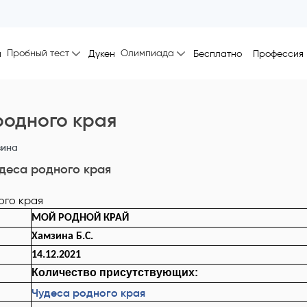
Пробный тест
Олимпиада
ы
Дүкен
Бесплатно
Профессия
родного края
зина
деса родного края
МОЙ РОДНОЙ КРАЙ
Хамзина Б.С.
14.12.2021
Количество присутствующих:
Чудеса родного края