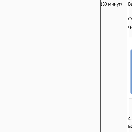
(30 минут)
В
С
г
4
Б