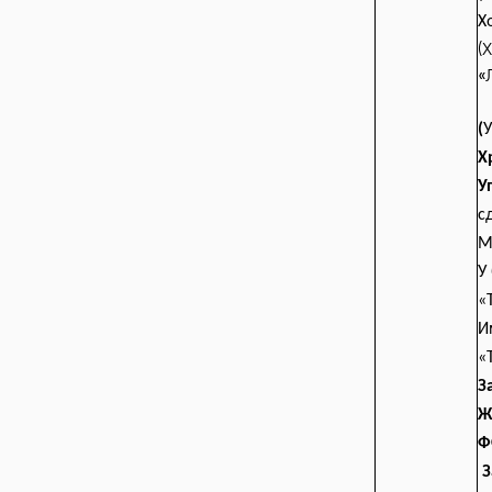
Х
(
«
(
У
Х
У
с
М
У
«
И
«
З
Ж
Ф
З