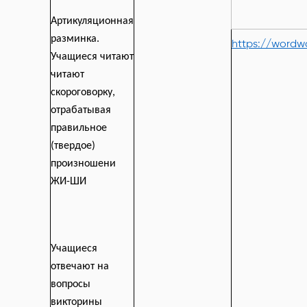
Артикуляционная
разминка.
https://wordwa
Учащиеся читают
читают
скороговорку,
отрабатывая
правильное
(твердое)
произношени
ЖИ-ШИ
Учащиеся
отвечают на
вопросы
викторины