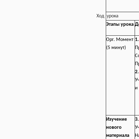
Ход урока
Д
Этапы урока
Орг. Момент
1
(5 минут)
П
С
П
2
У
и
Изучение
3
нового
У
материала
Н