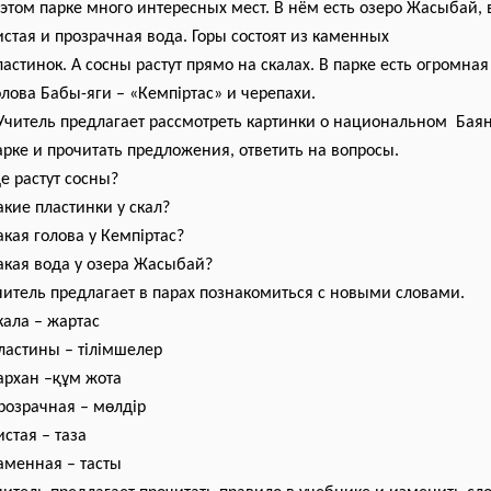
э
том парке много интересных мест. В нём есть озеро Жасыбай, 
истая и прозрачная вода. Горы состоят из каменных
ластинок. А сосны растут прямо на скалах. В парке есть огромная
олов
а
Б
а
бы-яги – «Кемпіртас» и череп
а
хи.
Учитель предлагает рассмотреть картинки о национальном Бая
арке и прочитать предложения, ответить на вопросы.
де растут сосны?
акие пластинки у скал?
акая голова у
К
емпіртас?
акая вода у озера Жасыбай
?
читель предлагает в парах познакомиться с новыми словами.
кала – жартас
ластины –
тілімшелер
архан –құм жота
розрачная – мөлдір
истая – таза
аменная – тас
ты