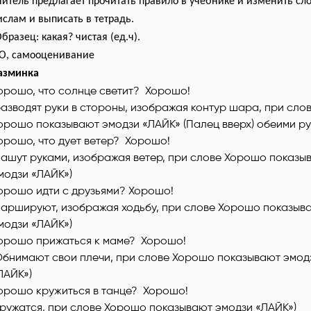
читель предлагает прочитать правило в учебнике и изменить сло
ислам и выписать в тетрадь.
бразец: какая
?
чистая (ед.ч).
О, самооценивание
азминка
орошо, что солнце светит? Хорошо!
разводят руки в стороны, изображая контур шара, при сло
орошо показывают эмодзи «ЛАЙК» (Палец вверх) обеими ру
орошо, что дует ветер? Хорошо!
машут руками, изображая ветер, при слове Хорошо показы
модзи «ЛАЙК»)
орошо идти с друзьями? Хорошо!
маршируют, изображая ходьбу, при слове Хорошо показыв
модзи «ЛАЙК»)
орошо прижаться к маме? Хорошо!
Обнимают свои плечи, при слове Хорошо показывают эмод
ЛАЙК»)
орошо кружиться в танце? Хорошо!
кружатся, при слове Хорошо показывают эмодзи «ЛАЙК»)