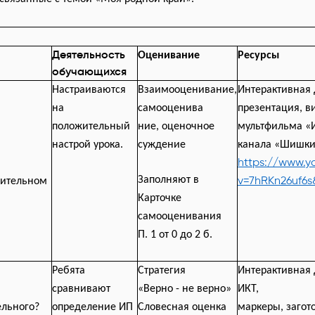
Деятельность
Оценивание
Ресурсы
обучающихся
Настраиваются
Взаимооценивание,
Интерактивная 
на
самооценива
презентация, в
положительный
ние, оценочное
мультфильма «
настрой урока.
суждение
канала «Шишки
https://www.
v=7hRKn26uf6s
Заполняют в
вительном
Карточке
самооценивания
П. 1 от 0 до 2 б.
Ребята
Стратегия
Интерактивная 
сравнивают
«Верно - не верно»
ИКТ,
ельного?
определение ИП
Словесная оценка
маркеры, загот