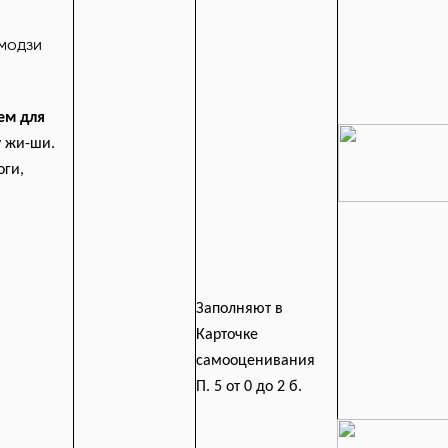
эмодзи
ем для
у жи-ши.
оги,
Заполняют в
Карточке
самооценивания
П. 5 от 0 до 2 б.