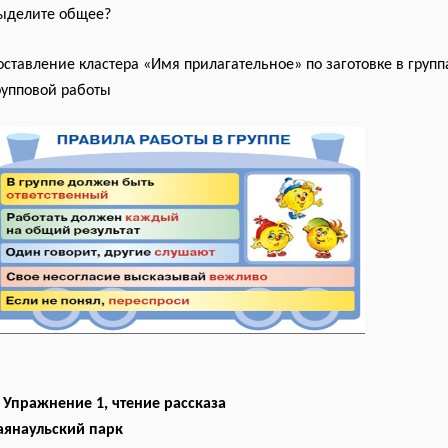
ыделите общее?
оставление кластера «Имя прилагательное» по заготовке в групп
рупповой работы
. Упражнение 1, чтение рассказа
аяна
у
льский парк