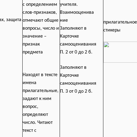
с определением
учителя.
слов-признаков,
Взаимооценива
ах, защита
отмечают общие
ние
прилагательно
вопросы, число и
Заполняют в
стикеры
значение –
Карточке
признак
самооценивания
предмета
П. 2 от 0 до 2 б.
Заполняют в
Находят в тексте
Карточке
имена
самооценивания
прилагательные,
П. 3 от 0 до 2 б.
задают к ним
вопрос,
определяют
число. Читают
текст с