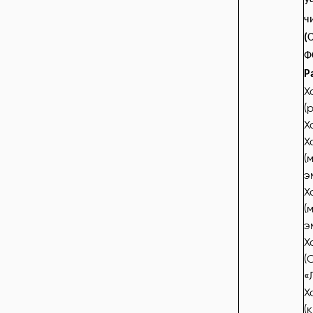
У
ч
(
О
Ф
Р
Х
(
Х
Х
(
э
Х
(
э
Х
(
«
Х
(