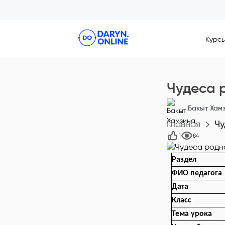
Курс
Чудеса 
Бакыт Хам
Главная
Чу
1
84
Раздел
ФИО педагога
Дата
Класс
Тема урока