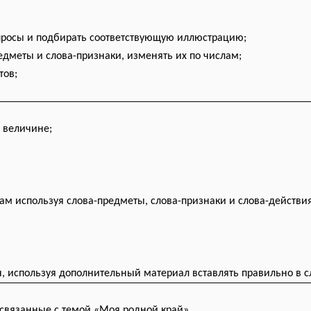
опросы и подбирать соответствующую иллюстрацию;
редметы и слова-признаки, изменять их по числам;
тов;
, величине;
ам используя слова-предметы, слова-признаки и слова-действия
н, используя дополнительный материал вставлять правильно в 
, связанные с темой «Моя
родной край
».