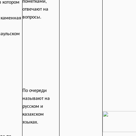
пометками,
в котором
отвечают на
вопросы.
 к
а
менная
наульском
По очереди
называют на
русском и
казахском
языках.