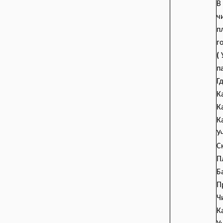
В
ч
п
г
(
п
Г
К
К
К
У
С
П
Б
П
Ч
К