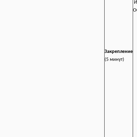
И
О
Закрепление
(5 минут)