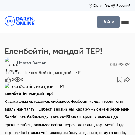
Daryn Гид
Русский
Войти
Еленбейтін, маңдай ТЕР!
Hamza Berden
08.09.2024
Главная
Еленбейтін, маңдай ТЕР!
0
0
Еленбейтін, маңдай Тер!
Қазақ халқы ертеден-ақ еңбекқор,Несібесін маңдай терін төгіп
адалынан тапты . Еңбектің ең қиыны-қара жұмыс екені бесенеден
белгілі. Ата-бабамыздың ата кәсібі мал шаруашылығына да
ерекше еңбек, қажымас қайрат керек. Жылдың төрт мезгілінде,
төрт-түліктің қамы үшін,жазда жайлауға, қыста қыстау ға көшіп,