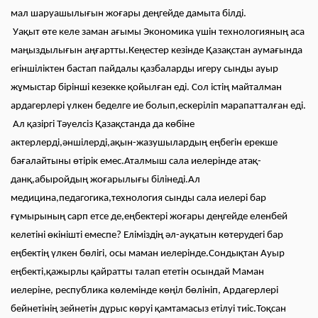
мал шаруашылығын жоғары деңгейде дамыта білді.
Уақыт өте келе заман ағымы Экономика үшін технологияның аса
маңыздылығын аңғартты.Кеңестер кезінде Қазақстан аумағында
егіншіліктен бастап пайдалы қазбаларды игеру сынды ауыр
жұмыстар бірінші кезекке қойылған еді. Сол істің майталман
ардагерлері үлкен беделге ие болып,ескеріліп марапатталған еді.
Ал қазіргі Тәуелсіз Қазақстанда да көбіне
актерлерді,әншілерді,ақын-жазушылардың еңбегін ерекше
бағалайтыны өтірік емес.Аталмыш сала иелерінде атақ-
данқ,абыройдың жоғарылығы білінеді.Ал
медицина,педагогика,технология сынды сала иелері бар
ғұмырының сарп етсе де,еңбектері жоғары деңгейде еленбей
келетіні өкінішті емеспе? Еліміздің әл-ауқатын көтерудегі бар
еңбектің үлкен бөлігі, осы маман иелерінде.Сондықтан Ауыр
еңбекті,қажырлы қайратты талап ететін осындай Маман
иелеріне, республика көлемінде көңіл бөлініп, Ардагерлері
бейнетінің зейнетін дұрыс көруі қамтамасыз етілуі тиіс.Тоқсан