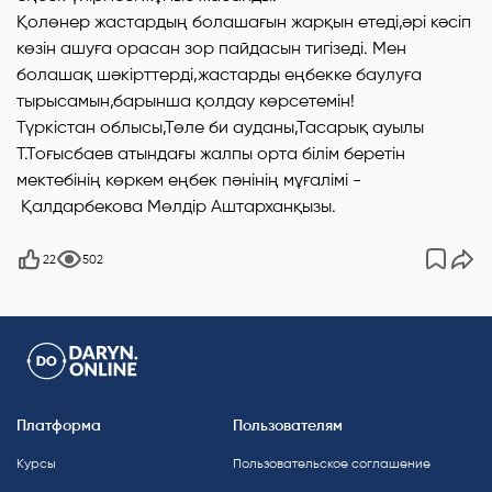
Қолөнер жастардың болашағын жарқын етеді,әрі кәсіп
көзін ашуға орасан зор пайдасын тигізеді. Мен
болашақ шәкірттерді,жастарды еңбекке баулуға
тырысамын,барынша қолдау көрсетемін!
Түркістан облысы,Төле би ауданы,Тасарық ауылы
Т.Тоғысбаев атындағы жалпы орта білім беретін
мектебінің көркем еңбек пәнінің мұғалімі -
Қалдарбекова Мөлдір Аштарханқызы.
22
502
Платформа
Пользователям
Курсы
Пользовательское соглашение