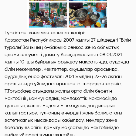
Түркістан: көне мен келешек көпірі:
Қазақстан Республикасы 2007 жылғы 27 шілдедегі "Білім
туралы"Заңының 6-бабына сәйкес және облыстық
адами әлеуметті дамыту басқармасының 08.01.2021
жылғы 10-шы бұйрығын орындау мақсатында, ауданда
білім мекемелер ,мектептер, оқушылар арасында,
аудандық өнер фестивалі 2021 жылдың 22-26 ақпан
аралығында ұйымдастырылған іс-шарадан көрініс.
Т.Тоғысбаев атындағы жалпы орта білім беретін
мектебінің коммуналдық мемлекеттік мекемесінде
тұлғаның жалпы мәдени мінез құлық дағдыларын
қалыптастыру, тұлғаның өнердегі және болмыстағы
эстетикалық нысандары қабылдау, меңгеру және
бағалау әзірлігін дамыту мақсатында мектебімізде
еңбек үйірмесі жұмыс жасайды.