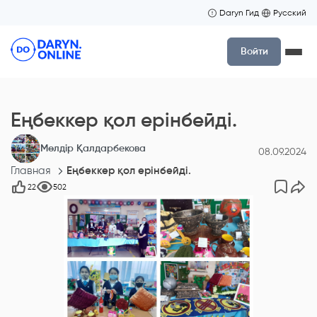
Daryn Гид
Русский
Войти
Еңбеккер қол ерінбейді.
Мөлдір Қалдарбекова
08.09.2024
Главная
Еңбеккер қол ерінбейді.
22
502