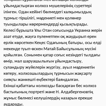
ұйымдастырған колхоз мүшелерінің суреттері
ілінген. Одан кейінгі бөлмедегі халқымыздың
тұрмыс-тіршілігі, мәдениеті мен қолөнер
туындылары көрермендерді қызықтырады.
Келесі бұрышта Ұлы Отан соғысында Украина жерін
азат етуде, жауға пулеметпен оқ жаудырып ерен
ерлік көрсеткен Кеңес Одағының батыры, осы елді
мекенде туып-өскен Матай Байысұлының мүсіні
қойылған. Сонымен қатар соғыс кезіндегі тылдағы
өмір, мал шаруашылығын ұйымдастыру,
суландыру жүйелерін жүргізу, ауыл мәдениетін
көтеру, колхозшылардың тұрмысын жақсарту
сияқты жанкешті еңбектері баяндалған.
Екінші қабаттағы колхозды басқарған бес колхоз
бастығының портреті және Н. Алдабергеновтің
жұмыс бөлмесі келушілердің назарын ерекше
аударады.