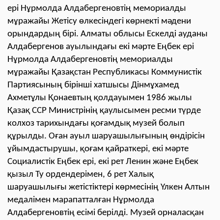
ері Нұрмолда Алдабергеновтің мемориалды
мұражайы Жетісу өлкесіндегі көрнекті мәдени
орындардың бірі. Алматы облысы Ескелді ауданы
Алдабергенов ауылындағы екі мәрте Еңбек ері
Нұрмолда Алдабергеновтің мемориалды
мұражайы Қазақстан Республикасы Коммунистік
Партиясының бірінші хатшысы Дінмұхамед
Ахметұлы Қонаевтың қолдауымен 1986 жылы
Қазақ ССР Министрінің қаулысымен ресми түрде
колхоз тарихындағы қоғамдық музей болып
құрылды. Оған ауыл шаруашылығының өндірісін
ұйымдастырушы, қоғам қайраткері, екі мәрте
Социалистік Еңбек ері, екі рет Ленин және Еңбек
қызыл Ту ордендерімен, 6 рет Халық
шаруашылығы жетістіктері көрмесінің Үлкен Алтын
медалімен марапатталған Нұрмолда
Алдабергеновтің есімі берілді. Музей орналасқан