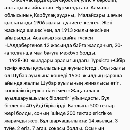
Өткен ғасырда ерен еңбектің үлгісін көрсетіп,
аты аңызға айналған Нұрмолда ата Алматы
облысының Кербұлақ ауданы, Малайсары шағын
қыстағында 1906 жылы дүниеге келген. Жеті
жасында шешесінен, ал 1913 жылы әкесінен
айырылды. Аса ауыр жағдайға түскен
Н.Алдабергенов 12 жасында байға жалданып, 20-
ға толғанша мал бағуға мәжбүр болды.
1928-30 жылдары аралығындағы Түркістан-Сібір
темір-жолы құрылысында жұмыс істеді. Осы жылы
ол Шұбар ауылына көшеді.1930 жылдың қараша
айында жалпы Шұбар ауылының жиналысы өтіп,
көпшіліктің еркін тілегімен «Жаңаталап»
ауылшаруашылық бірлестігі ұйымдасты. Бұл
бірлестік 40 үйді біріктірді. Барлығы 500 гектар
жері болды, соның ішінде 200 гектар егістікке
жарамды жер. Бұл шаруашылықта: 14 жылқы, 3
түйе, 2 өгіз, 7 ағаш соқасы болды. Осының