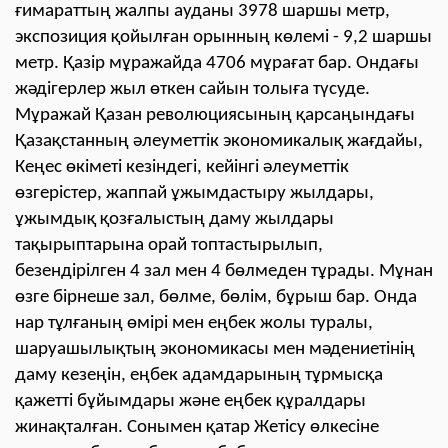
ғимараттың жалпы ауданы 3978 шаршы метр,
экспозиция қойылған орынның көлемі - 9,2 шаршы
метр. Қазір мұражайда 4706 мұрағат бар. Ондағы
жәдігерлер жыл өткен сайын толыға түсуде.
Мұражай Қазан революциясының қарсаңындағы
Қазақстанның әлеуметтік экономикалық жағдайы,
Кеңес өкіметі кезіндегі, кейінгі әлеуметтік
өзгерістер, жаппай ұжымдастыру жылдары,
ұжымдық қозғалыстың даму жылдары
тақырыптарына орай топтастырылып,
безендірілген 4 зал мен 4 бөлмеден тұрады. Мұнан
өзге бірнеше зал, бөлме, бөлім, бұрыш бар. Онда
нар тұлғаның өмірі мен еңбек жолы туралы,
шаруашылықтың экономикасы мен мәдениетінің
даму кезеңін, еңбек адамдарының тұрмысқа
қажетті бұйымдары және еңбек құралдары
жинақталған. Сонымен қатар Жетісу өлкесіне