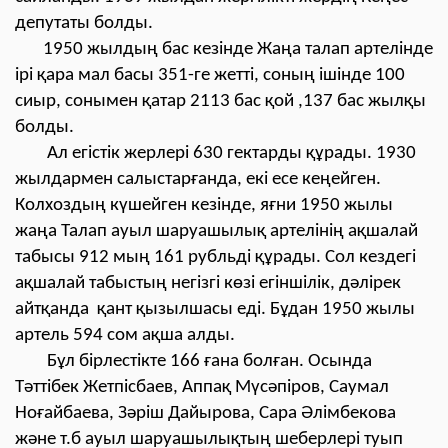
депутаты болды.
1950 жылдың бас кезінде Жаңа талап артелінде
ірі қара мал басы 351-ге жетті, соның ішінде 100
сиыр, сонымен қатар 2113 бас қой ,137 бас жылқы
болды.
Ал егістік жерлері 630 гектарды құрады. 1930
жылдармен салыстарғанда, екі есе кеңейген.
Колхоздың күшейген кезінде, яғни 1950 жылы
жаңа Талап ауыл шаруашылық артелінің ақшалай
табысы 912 мың 161 рубльді құрады. Сол кездегі
ақшалай табыстың негізгі көзі егіншілік, дәлірек
айтқанда қант қызылшасы еді. Бұдан 1950 жылы
артель 594 сом ақша алды.
Бұл бірлестікте 166 ғана болған. Осында
Тәттібек Жетпісбаев, Аппақ Мүсәпіров, Саумал
Ноғайбаева, Зәріш Дайырова, Сара Әлімбекова
және т.б ауыл шаруашылықтың шеберлері туып