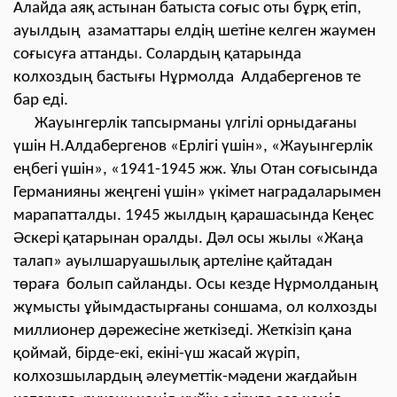
Алайда аяқ астынан батыста соғыс оты бұрқ етіп,
ауылдың азаматтары елдің шетіне келген жаумен
соғысуға аттанды. Солардың қатарында
колхоздың бастығы Нұрмолда Алдабергенов те
бар еді.
Жауынгерлік тапсырманы үлгілі орныдағаны
үшін Н.Алдабергенов «Ерлігі үшін», «Жауынгерлік
еңбегі үшін», «1941-1945 жж. Ұлы Отан соғысында
Германияны жеңгені үшін» үкімет наградаларымен
марапатталды. 1945 жылдың қарашасында Кеңес
Әскері қатарынан оралды. Дәл осы жылы «Жаңа
талап» ауылшаруашылық артеліне қайтадан
төраға болып сайланды. Осы кезде Нұрмолданың
жұмысты ұйымдастырғаны соншама, ол колхозды
миллионер дәрежесіне жеткізеді. Жеткізіп қана
қоймай, бірде-екі, екіні-үш жасай жүріп,
колхозшылардың әлеуметтік-мәдени жағдайын