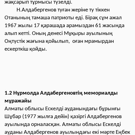
жақсарып тұрмысы түзелді.
Н.Алдабергенов туған жеріне ту тіккен
Отанының тамаша патриоты еді. Бірақ сұм ажал
1967 жылы 17 қарашада арамыздан 61 жасында
алып кетті. Оның денесі Мұқыры ауылының
Оңтүстік жағына қойылып, оған мрамырдан
ескерткіш қойды.
1.2 Нұрмолда Алдабергеновтің мемориалды
мұражайы
Алматы облысы Ескелді ауданындағы бұрынғы
Шұбар (1977 жылға дейін) қазіргі Алдабергенов
ауылында орналасқан. Алматы облысы Ескелді
ауданы Алдабергенов ауылындағы екі мәрте Еңбек