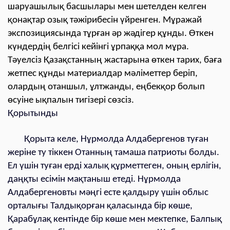
шаруашылық басшылары мен шетелден келген
қонақтар озық тәжірибесін үйренген. Мұражай
экспозициясында тұрған әр жәдігер құнды. Өткен
күндердің белгісі кейінгі ұрпаққа мол мұра.
Тәуелсіз Қазақстанның жастарына өткен тарих, баға
жетпес құнды материалдар мәліметтер беріп,
олардың отаншыл, ұлтжанды, еңбекқор болып
өсуіне ықпалын тигізері сөзсіз.
Қорытынды
Қорыта келе, Нұрмолда Алдабергенов туған
жеріне ту тіккен Отанның тамаша патриоты болды.
Ел үшін туған ерді халық құрметтеген, оның ерлігін,
даңқты есімін мақтаныш етеді. Нұрмолда
Алдабергеновты мәңгі есте қалдыру үшін облыс
орталығы Талдықорған қаласында бір көше,
Қарабұлақ кентінде бір көше мен мектепке, Балпық