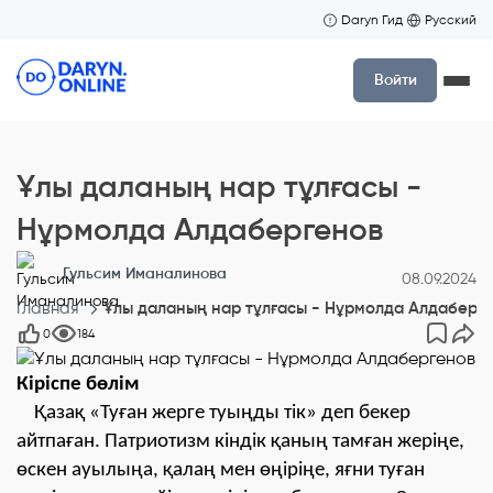
Daryn Гид
Русский
Войти
Ұлы даланың нар тұлғасы -
Нұрмолда Алдабергенов
Гульсим Иманалинова
08.09.2024
Главная
Ұлы даланың нар тұлғасы - Нұрмолда Алдаберг
0
184
Кіріспе бөлім
Қазақ «Туған жерге туыңды тік» деп бекер
айтпаған. Патриотизм кіндік қаның тамған жеріңе,
өскен ауылыңа, қалаң мен өңіріңе, яғни туған