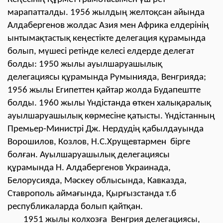
марапатталды. 1956 жылдың желтоқсан айында
Алдабергенов жолдас Азия мен Африка елдерінің
ынтымақтастық кеңестікте делегация құрамында
болып, мүшесі ретінде келесі елдерде делегат
болды: 1950 жылы ауылшаруашылық
делегациясы құрамында Румынияда, Венгрияда;
1956 жылы Египеттен қайтар жолда Будапештте
болды. 1960 жылы Үндістанда өткен халықаралық
ауылшаруашылық көрмесіне қатысты. Үндістанның
Премьер-Министрі Дж. Нердудің қабылдауында
Ворошилов, Козлов, Н.С.Хрущевтармен бірге
болған. Ауылшаруашылық делегациясы
құрамында Н. Алдабергенов Украинада,
Белорусияда, Мәскеу облысында, Кавказда,
Ставрополь аймағында, Қырғызстанда т.б
республикаларда болып қайтқан.
1951 жылы колхозға Венгрия делегациясы,