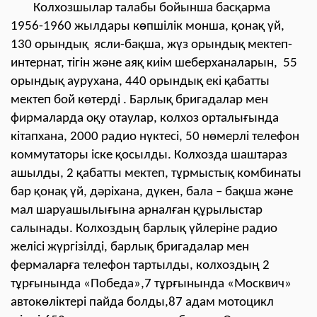
Колхозшылар талабы бойынша басқарма
1956-1960 жылдары көпшілік монша, қонақ үй,
130 орындық ясли-бақша, жүз орындық мектеп-
интернат, тігін және аяқ киім шеберханаларын, 55
орындық аурухана, 440 орындық екі қабатты
мектеп бой көтерді . Барлық бригадалар мен
фирмаларда оқу отаулар, колхоз орталығында
кітапхана, 2000 радио нүктесі, 50 нөмерлі телефон
коммутаторы іске қосылды. Колхозда шаштараз
ашылды, 2 қабатты мектеп, тұрмыстық комбинаты
бар қонақ үй, дәріхана, дүкен, бала – бақша және
мал шаруашылығына арналған құрылыстар
салынады. Колхоздың барлық үйлеріне радио
желісі жүргізілді, барлық бригадалар мен
фермаларға телефон тартылды, колхоздың 2
тұрғынында «Победа»,7 тұрғынында «Москвич»
автокөліктері пайда болды,87 адам мотоцикл