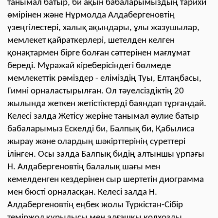
танымал батыр, би ақын бабаларымыздың тарихи
өмірінен және Нұрмолда Алдабергеновтің
үзеңгілестері, халық ақындары, ұлы жазушылар,
мемлекет қайраткерлері, шетелден келген
қонақтармен бірге болған сәттерінен мағлұмат
береді. Мұражай кіреберісіндегі бөлмеде
мемлекеттік рәміздер - еліміздің Туы, Елтаңбасы,
Гимні орналастырылған. Ол тәуелсіздіктің 20
жылында жеткен жетістіктерді баяндап тұрғандай.
Келесі залда Жетісу жеріне танымал әулие батыр
бабаларымыз Ескелді би, Балпық би, Қабылиса
жырау және олардың шәкірттерінің суреттері
ілінген. Осы залда Балпық бидің алтыншы ұрпағы
Н. Алдабергеновтің балалық шағы мен
кемелденген кездерінен сыр шертетін диограмма
мен бюсті орналасқан. Келесі залда Н.
Алдабергеновтің еңбек жолы Түркістан-Сібір
теміржол құрылысы мен алғашқы колхозды