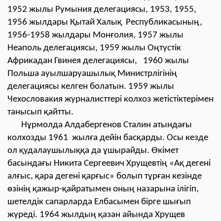
1952 жылы Румыния делегациясы, 1953, 1955,
1956 жылдары Қытай Халық Республикасының,
1956-1958 жылдары Монғолия, 1957 жылы
Неаполь делегациясы, 1959 жылы Оңтүстік
Африкадан Гвинея делегациясы, 1960 жылы
Польша ауылшаруашылық Министрлігінің
делегациясы келген болатын. 1959 жылы
Чехословакия журналисттері колхоз жетістіктерімен
танысып қайтты.
Нұрмолда Алдабергенов Сталин атындағы
колхозды 1961 жылға дейін басқарды. Осы кезде
ол қудалаушылыққа да ұшырайды. Өкімет
басындағы Никита Сергеевич Хрущевтің «Ақ дегені
алғыс, қара дегені қарғыс» болып тұрған кезінде
өзінің қажыр-қайратымен оның назарына ілігіп,
шетелдік сапарларда Елбасымен бірге шығып
жүреді. 1964 жылдың қазан айында Хрущев