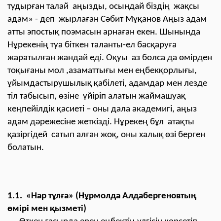
тудырған талай аңызды, осындай біздің жақсы
адам» - деп жырлаған Сәбит Мұқанов Аңыз адам
атты эпостық поэмасын арнаған екен. Шынында
Нұрекенің туа біткен таланты-ел басқаруға
жаратылған жандай еді. Оқуы аз болса да өмірден
тоқығаны мол ,азаматтығы мен еңбекқорлығы,
ұйымдастырушылық қабілеті, адамдар мен лезде
тіл табысып, өзіне үйіріп алатын жаймашуақ
кеңпейілдік қасиеті – оны дала академигі, аңыз
адам дәрежесіне жеткізді. Нұрекең бұл атақты
қазіргідей сатып алған жоқ, оны халық өзі берген
болатын.
1.1. «Нар тұлға» (Нұрмолда Алдабергеновтың
өмірі мен қызметі)