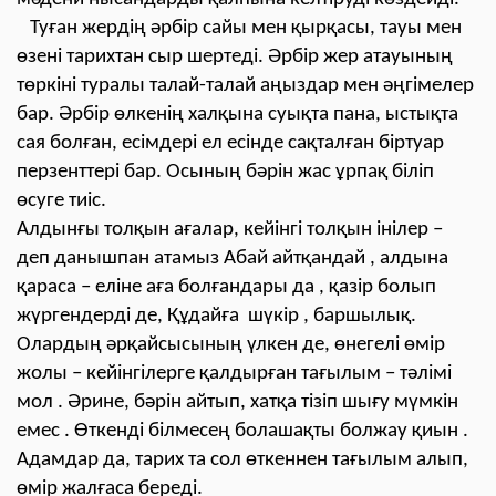
Туған жердің әрбір сайы мен қырқасы, тауы мен
өзені тарихтан сыр шертеді. Әрбір жер атауының
төркіні туралы талай-талай аңыздар мен әңгімелер
бар. Әрбір өлкенің халқына суықта пана, ыстықта
сая болған, есімдері ел есінде сақталған біртуар
перзенттері бар. Осының бәрін жас ұрпақ біліп
өсуге тиіс.
Алдынғы толқын ағалар, кейінгі толқын інілер –
деп данышпан атамыз Абай айтқандай , алдына
қараса – еліне аға болғандары да , қазір болып
жүргендерді де, Құдайға шүкір , баршылық.
Олардың әрқайсысының үлкен де, өнегелі өмір
жолы – кейінгілерге қалдырған тағылым – тәлімі
мол . Әрине, бәрін айтып, хатқа тізіп шығу мүмкін
емес . Өткенді білмесең болашақты болжау қиын .
Адамдар да, тарих та сол өткеннен тағылым алып,
өмір жалғаса береді.