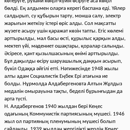
көтеруге, рухани көңіл-күйін өсіруге аса көңіл
бөлді. Ең алдымен оларға керегі баспана еді. Үйлер
салдырып, су құбырын тарту, монша салу, электр
жарығын жеткізу істері өріс алды. Сол мақсатты
жүзеге асыру үшін қаражат көзін тапты. Егіс көлемі
арттырылды, мал басы өсті, құрылыс қарқын алды,
мектеп үйі, мәдениет ошақтары, қоралар салынды.
Әсіресе, қант қызылшасының өнімі арттырылды.
Бұл дақылды өсіру шаруашылық даңқын асырып,
бүкіл Одаққа әйгілі етті. Нәтижесінде 1948 жылы
алты адам Социалистік Еңбек Ері атағына ие
болды. Нұрмолда Алдабергеновта Алтын Жұлдыз
медалін омырауына тақты, беделі бұрынғыдан да
арта түсті.
Н. Алдабергенов 1940 жылдан бері Кеңес
одағының Коммунистік партиясының мүшесі. 1946
жыл ол партияның пленумының мүшесі болып
сайланды. 1939 жылдан жергілікті жердің Кеңес