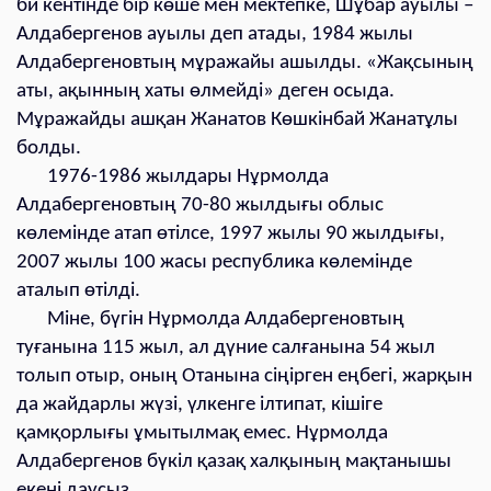
би кентінде бір көше мен мектепке, Шұбар ауылы –
Алдабергенов ауылы деп атады, 1984 жылы
Алдабергеновтың мұражайы ашылды. «Жақсының
аты, ақынның хаты өлмейді» деген осыда.
Мұражайды ашқан Жанатов Көшкінбай Жанатұлы
болды.
1976-1986 жылдары Нұрмолда
Алдабергеновтың 70-80 жылдығы облыс
көлемінде атап өтілсе, 1997 жылы 90 жылдығы,
2007 жылы 100 жасы республика көлемінде
аталып өтілді.
Міне, бүгін Нұрмолда Алдабергеновтың
туғанына 115 жыл, ал дүние салғанына 54 жыл
толып отыр, оның Отанына сіңірген еңбегі, жарқын
да жайдарлы жүзі, үлкенге ілтипат, кішіге
қамқорлығы ұмытылмақ емес. Нұрмолда
Алдабергенов бүкіл қазақ халқының мақтанышы
екені даусыз.