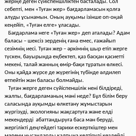
жеріңе деген сүйіспеншіліктен басталады. Сол
себепті, мен «Туған жер» бағдарламасын қолға
алуды ұсынамын. Оның ауқымы ізінше оп-оңай
кеңейіп, «Туған елге» ұласады.
Бағдарлама неге «Туған жер» деп аталады? Адам
баласы – шексіз зерденің ғана емес, ғажайып
сезімнің иесі. Туған жер – әркімнің шыр етіп жерге
түскен, бауырында еңбектеп, қаз басқан қасиетті
мекені, талай жанның өмір-бақи тұратын өлкесі.
Оны қайда жүрсе де жүрегінің түбінде әлдилеп
өтпейтін жан баласы болмайды.
Туған жерге деген сүйіспеншілік нені білдіреді,
жалпы, бағдарламаның мәні неде? Бұл білім беру
саласында ауқымды өлкетану жұмыстарын
жүргізуді, экологияны жақсартуға және елді
мекендерді абаттандыруға баса мән беруді,
жергілікті деңгейдегі тарихи ескерткіштер мен
мәдени нысандарды қалпына келтіруді көздейді.