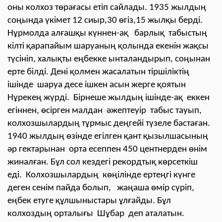
оны колхоз төрағасы етіп сайлады. 1935 жылдың
соңында үкімет 12 сиыр,30 өгіз,15 жылқы берді.
Нұрмолда алғашқы күннен-ақ барлық табыстың
кілті қарапайым шаруаның қолында екенін жақсы
түсініп, халықты еңбекке ынталандырып, соңынан
ерте білді. Дені қолмен жасалатын тіршіліктің
ішінде шаруа десе ішкен асын жерге қоятын
Нұрекең жүрді. Бірнеше жылдың ішінде-ақ еккен
егіннен, өсірген малдан әжептеуір табыс тауып,
колхозшылардың тұрмыс деңгейі түзеле бастаған.
1940 жылдың өзінде егілген қант қызылшасының
әр гектарынан орта есеппен 450 центнерден өнім
жиналған. Бұл сол кездегі рекордтық көрсеткіш
еді. Колхозшылардың көңілінде ертеңгі күнге
деген сенім пайда болып, жаңаша өмір сүріп,
еңбек етуге құлшыныстары ұлғайды. Бұл
колхоздың орталығы Шұбар деп аталатын.