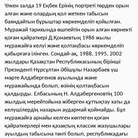
Үлкен залда 19 Еңбек Ерінің портреті төрден орын
алған және олардың қол жеткен табысын
баяндайтын бұрыштар көркемделіп қойылған.
Мұражай тарихында өшпейтін орын алған көрнекті
қоғам қайраткері Д.Қонаевтың 1986 жылы
мұражайға келуі және қолтаңбасы көркемделіп
қабырғаға ілінген. Сондай-ақ, 1988, 1995, 2002
жылдары Қазақстан Республикасының бірінші
Президенті Нұрсұлтан Әбішұлы Назарбаев үш
мәрте Алдабергенов ауылында және
мұражайында болып, өзінің қолтаңбасын
қалдырды. Елбасының Н. Алдабергеновтің 100
жылдық мерейтойына жіберген құттықтау хаты да
келушілердің назарын аудармай қоймайды. Бұл
мұражайға арнайы келген көптеген қоғам
қайраткерлері мен қазақтың классик жазушылары
ауылдың табысына тәнті болып, республикадағы