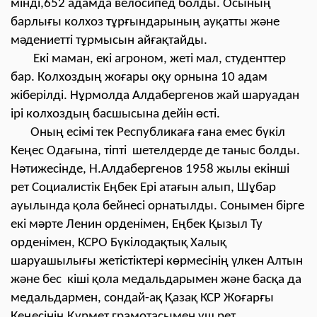
мінді,652 адамда велосипед болды. Осының
барлығы колхоз тұрғындарының ауқатты және
мәдениетті тұрмысын айғақтайды.
Екі маман, екі агроном, жеті мал, студенттер
бар. Колхоздың жоғары оқу орнына 10 адам
жіберілді. Нұрмолда Алдабергенов жай шаруадан
ірі колхоздың басшысына дейін өсті.
Оның есімі тек Республикаға ғана емес бүкіл
Кеңес Одағына, тіпті шетелдерде де таныс болды.
Нәтижесінде, Н.Алдабергенов 1958 жылы екінші
рет Социалистік Еңбек Ері атағын алып, Шұбар
ауылында қола бейнесі орнатылды. Сонымен бірге
екі мәрте Ленин орденімен, Еңбек Қызыл Ту
орденімен, КСРО Бүкілодақтық Халық
шаруашылығы жетістіктері көрмесінің үлкен Алтын
және бес кіші қола медальдарымен және басқа да
медальдармен, сондай-ақ Қазақ КСР Жоғарғы
Кеңесінің Құрмет грамотасымен үш рет