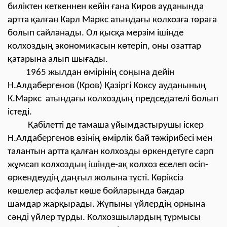
биліктен кеткеннен кейін ғана Киров ауданында
артта қалған Карл Маркс атындағы колхозға төраға
болып сайланады. Ол қысқа мерзім ішінде
колхоздың экономикасын көтеріп, оны озаттар
қатарына алып шығады.
1965 жылдан өмірінің соңына дейін
Н.Алдабергенов (Кров) Қазіргі Коксу ауданының
К.Маркс атындағы колхоздың председателі болып
істеді.
Қабілетті де тамаша ұйымдастырушы іскер
Н.Алдабергенов өзінің өмірлік бай тәжірибесі мен
талантын артта қалған колхозды өркендетуге сарп
жұмсап колхоздың ішінде-ақ колхоз еселеп өсіп-
өркендеудің даңғыл жолына түсті. Көріксіз
көшелер асфальт көше бойларында бағдар
шамдар жарқырады. Жұпыны үйлердің орнына
сәнді үйлер тұрды. Колхозшылардың тұрмысы