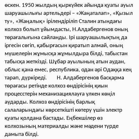
өскен. 1950 жылдың қыркүйек айында қуаты ауыл
шаруашылығы артельдері – «Жаңаталап», «Қызыл
ту», «Жаңалық» ірілендіріліп Сталин атындағы
колхоз болып ұйымдасты, Н.Алдабергенов оның
төрағалығына сайланды. Ірі шаруашылықтың да
іргесін сөгіп, қабырғасын қиратып алмай, оның
мүшелерін жұмысқа жұмылдыра білді, табыстан
табысқа жеткізді. Шұбар ауылының атын аудан,
облыс қана емес, республика, одан әрі Одаққа кең
тарап, дүркіреді. Н. Алдабергенов басқарма
төрағасы ретінде колхоз өндірісінің қиын
процесстерін механизациялауға үлкен көңіл
аударды. Колхоз өндірісінің барлық
салаларындағы көрсеткішті көтеру үшін электр
қуаты қолдана бастады. Еңбекшілер өз
колхозының материалды және мәдени түрде
дамыта білді.