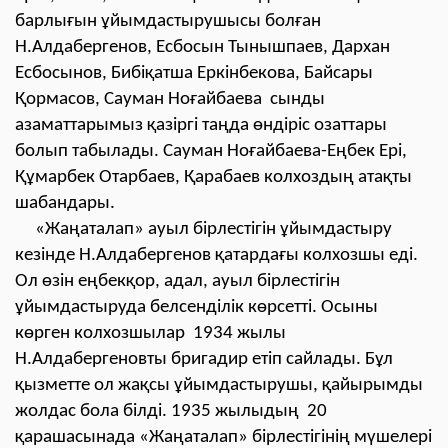
барлығын ұйымдастырушысы болған
Н.Алдабергенов, Есбосын Тынышпаев, Дархан
Есбосынов, Бибіқатша Еркінбекова, Байсары
Қормасов, Сауман Ноғайбаева сынды
азаматтарымыз қазіргі таңда өндіріс озаттары
болып табылады. Сауман Ноғайбаева-Еңбек Ері,
Құмарбек Отарбаев, Қарабаев колхоздың атақты
шабандары.
«Жаңаталап» ауыл бірлестігін ұйымдастыру
кезінде Н.Алдабергенов қатардағы колхозшы еді.
Ол өзін еңбекқор, адал, ауыл бірлестігін
ұйымдастыруда белсенділік көрсетті. Осыны
көрген колхозшылар 1934 жылы
Н.Алдабергеновты бригадир етіп сайлады. Бұл
қызметте ол жақсы ұйымдастырушы, қайырымды
жолдас бола білді. 1935 жылыдың 20
қарашасынада «Жаңаталап» бірлестігінің мүшелері