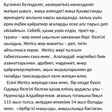
Бүгініміз бүтінделіп, келешегіміз кемелденіп
жатқан шақта , жаңа әлемдегі жаңа Қазақстанды
өркендету жолына нақты шыққанда, халық үшін
ерен еңбек қайраткер ағаларды еске алу парыз деп
ойлаймын. Себебі, қазақ үшін елдің тірегі-ер ,
тұрағы – жер екені ықылым заманнан бері белгілі
шындық. Жетісу жер жанатты – деп, тегін
айтылмаса керек. Жетісу жері тылсым
табиғатымен ғана емес . Алатаудай мәртебесі биік
азаматтарымен ,әдебиет, мәдениет, өнер
қайраткерлерімен, ақын жырауларымен де
талайды тамсандырып келе жатқан өлке.
Есімі Жетісу жерінде ғана емес, бір кезде бүкіл
Одаққа белгілі болған қазақ елінің ардақты ұлы –
Нұрмолда Алдабергенов ағаның туғанына биыл
115 жыл толса, өмірден өткеніне 54 жыл болады
екен. «Әрбір ісі маңызды, жақсылыққа бастаған,