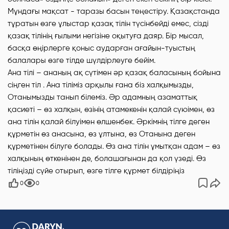
Мұндағы мақсат - таразы басын теңестіру. Қазақстанда
тұратын өзге ұлыстар қазақ тілін түсінбейді емес, сізді
қазақ тілінің ғылыми негізіне оқытуға даяр. Бір мысал,
басқа өңірлерге қоныс аударған ағайын-туыстың
балалары өзге тілде шүлдірлеуге бейім.
Ана тілі – ананың ақ сүтімен әр қазақ баласының бойына
сіңген тіл . Ана тіліміз арқылы ғана біз халқымызды,
Отанымызды танып білеміз. Әр адамның азаматтық
қасиеті – өз халқын, өзінің атамекенін қалай сүюімен, өз
ана тілін қалай білуімен өлшенбек. Әркімнің тілге деген
құрметін өз анасына, өз ұлтына, өз Отанына деген
құрметінен білуге болады. Өз ана тілін ұмытқан адам – өз
халқының өткенінен де, болашағынан да қол үзеді. Өз
тіліңізді сүйе отырып, өзге тілге құрмет білдіріңіз
0
0