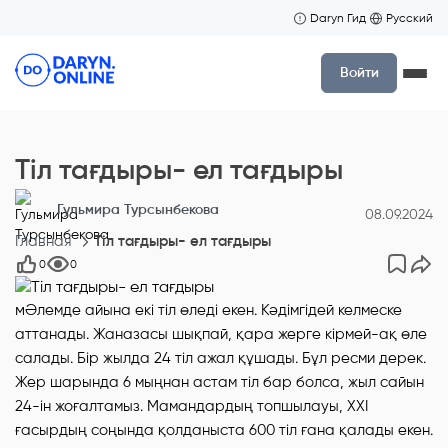
Daryn Гид
Русский
Войти
Тіл тағдыры- ел тағдыры
Гульмира Турсынбекова
08.09.2024
Главная
Тіл тағдыры- ел тағдыры
0
0
м
Әлемде айына екі тіл өледі екен. Кәдімгідей келмеске
аттанады. Жаназасы шықпай, қара жерге кірмей-ақ өле
салады. Бір жылда 24 тіл ажал құшады. Бұл ресми дерек.
Жер шарында 6 мыңнан астам тіл бар болса, жыл сайын
24-ін жоғалтамыз. Мамандардың топшылауы, ХХІ
ғасырдың соңында қолданыста 600 тіл ғана қалады екен.