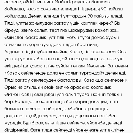
әсіресе, әйгілі лингвист Майкл Краустың болжамы
бойынша, ғасыр соңында әлемдегі тілдердің 90 пайызы
жойылады. Демек, әлемдегі ұлттардың 90 пайызы өледі.
Тілді, ұлтты жойылудан сақтау үшін қайтпек керек? Біз
біреуді жөнге салып, төртіпке шақырудың қажеті жоқ.
Өзімізден бастайық, ұлт тілін жоғын түгендемес бұрын
отыз екі тіс қоршауындағы тілден бастайық.
Алдымен тілді шұбарламайық. Қазақ тілі аса көркем. Осы
ұлттың ұрпағы болған соң айтып отқан жоқпыз, өзге ұлт
өкілдері де қазақ тіліне сүйсініп өткен. Мәселен, Затаевич
«Қазақ сөйлегенде дала ән салып тұрғандай» деген еді.
Тілді сақтау сөйлесуден басталады. Қазақша сөйлесейік.
Орыс не ағылшын сөзін әңгіме арасына қоспайық.
Өйткені сіздің сөзіңізден үлгі алып тұрған кейінгі толқын
бар. Балаңыз не кейінгі ініңіз бен қарындасыңыз, тіпті
болмаса немере-шөбереңіз. «Арбаның алдыңғы
доңғалағы қайда жүрсе, артқы доңғалағы сол ізбен
жүреді». Бұл бірақ өзге тілде сөйлеме, үйренбе дегенді
білдірмейді. Өзге тілде сөйлеуді үйрену өзге ұлт өкілімен