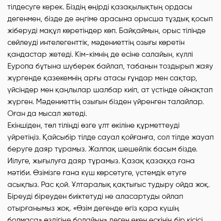
тілдесуге керек. Біздің өңірді қазақылықтың ордасы
дегенмен, бізде де әңгіме арасына орысша тұздық қосып
жіберуді мақұл көретіндер көп. Байқаймын, орыс тілінде
сөйлеуді интелегенттік, мәдениеттің озығы көретін
қандастар жетеді. Кім-кімнің де есіне салайын, күллі
Еуропа бұтына шүберек байлап, табанын тоздырып жаяу
жүргенде қазекемнің арғы атасы ғұндар мен сақтар,
үйсіндер мен қаңлылар шалбар киіп, ат үстінде ойнақтап
жүрген. Мәдениеттің озығын бізден үйренген талайлар.
Оған да мысал жетеді.
Екіншіден, төл тіліңді өзге ұлт өкіліне құрметтеуді
үйретіңіз. Қайсыбір тілде сауал қойғанға, сол тілде жауап
беруге даяр тұрамыз. Жалпақ шешейлік басым бізде.
Иілуге, жығылуға даяр тұрамыз. Қазақ қазаққа ғана
мәтіби. Өзімізге ғана күш көрсетуге, үстемдік етуге
асықпыз. Рас қой. Ұлтаралық қақтығыс тудыру ойда жоқ.
Біреуді біреуден биіктетуді не аласартуды ойлап
отырғанымыз жоқ. «Өзім дегенде өгіз қара күшің
болмаса» өздігіңе болайын» деген екен ескінің бір кісісі.