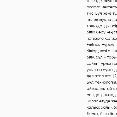
кезеңде, оқушы
оларға мектепте
тиіс. Бұл жеке 
шыңдалуына да 
толыққанды өмі
білім беру кеңіс
нәтижеге қол жет
Елбасы Нұрсұл
білімді, көзі а
білу, бұл – таб
сайын түрленген
ұсынған мүмкінд
деп атап өтті. [2
Бұл, технология
айтарлықтай ықп
мен дағдыларды
ықпал етуде жә
халықаралық бәс
Демек, білім бе