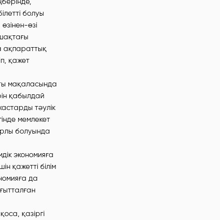
ңберінде,
ілетті болуы
 өзінен-өзі
ашақтағы
ға ақпараттық
іп, қажет
ты мақаласында
ерін қабылдай
 жастарды тәулік
гінде мемлекет
қарлы болуында
мдік экономияға
н қажетті білім
номияға да
ағытталған
оса, қазіргі