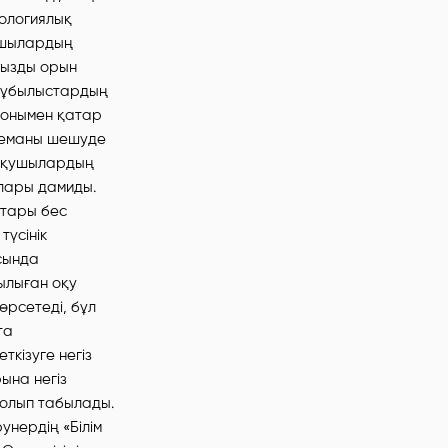
ологиялық
қушылардың
ңызды орын
 құбылыстардың
 сонымен қатар
блеманы шешуде
 оқушылардың
лары дамиды.
ттары бес
түсінік
ясында
рылыған оқу
өрсетеді, бұл
та
кізуге негіз
ына негіз
болып табылады.
нердің «Білім