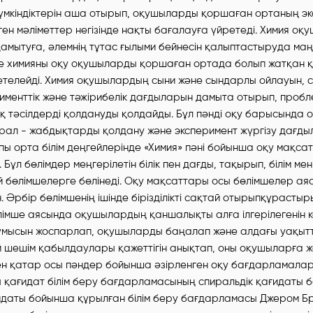
үмкіндіктерін аша отырып, оқушыларды қоршаған ортаның эк
ген мәліметтер негізінде нақты бағалауға үйретеді. Химия о
амытуға, әлемнің тұтас ғылыми бейнесін қалыптастыруда ма
те химияны оқу оқушыларды қоршаған ортада болып жатқан
 жетелейді. Химия оқушылардың сыни және сындарлы ойлауын,
рименттік және тәжірибелік дағдыларын дамыта отырып, про
тәсілдерді қолдануды қолдайды. Бұл пәнді оқу барысында
рал - жабдықтарды қолдану және эксперимент жүргізу дағды
лпы орта білім деңгейлерінде «Химия» пәні бойынша оқу мақса
. Бұл бөлімдер меңгерілетін білік пен дағды, тақырып, білім мен 
й бөлімшелерге бөлінеді. Оқу мақсаттары осы бөлімшелер а
 Әрбір бөлімшенің ішінде бірізділікті сақтай отырыпқұрасты
імше аясында оқушылардың қаншалықты алға ілгерілегенін к
ұмысын жоспарлап, оқушыларды баңалап және алдағы уақыт
шешім қабылдаулары қажеттігін анықтап, оны оқушыларға жет
н қатар осы пәндер бойынша әзірленген оқу бағдарламалар
 қағидат білім беру бағдарламасының спиральдік қағидаты 
идаты бойынша құрылған білім беру бағдарламасы Джером Бру