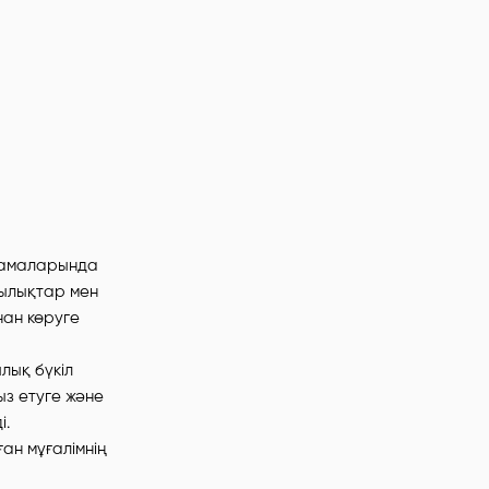
рламаларында
дылықтар мен
ан көруге
лық бүкіл
з етуге және
і.
ан мұғалімнің