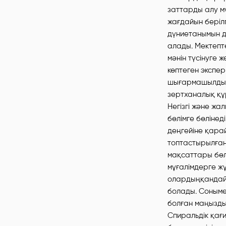
заттарды алу м
жағдайын беріл
дүниетанымын д
алады. Мектеп
мәнін түсінуге
көптеген экспе
шығармашылдық 
зертханалық құ
Негізгі және жа
бөлімге бөлінеді
деңгейіне қара
топтастырылған.
мақсаттары бөл
мұғалімдерге ж
олардыңқандай 
болады. Соныме
болған маңызды
Спиральдік қағ