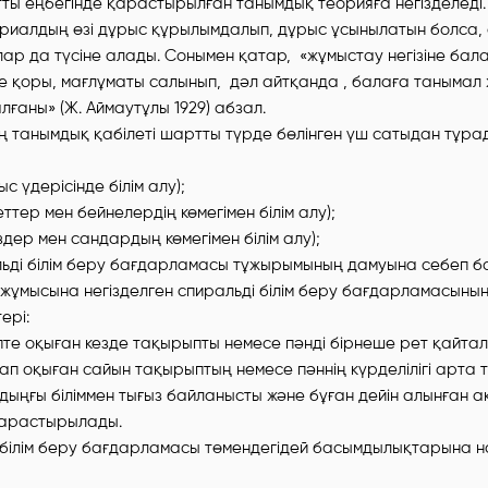
тты еңбегінде қарастырылған танымдық теорияға негізделеді. 
ериалдың өзі дұрыс құрылымдалып, дұрыс ұсынылатын болса, о
лар да түсіне алады. Сонымен қатар, «жұмыстау негізіне бал
не қоры, мағлұматы салынып, дәл айтқанда , балаға танымал
ғаны» (Ж. Аймаутұлы 1929) абзал.
 танымдық қабілеті шартты түрде бөлінген үш сатыдан тұра
с үдерісінде білім алу);
еттер мен бейнелердің көмегімен білім алу);
дер мен сандардың көмегімен білім алу);
льді білім беру бағдарламасы тұжырымының дамуына себеп бо
жұмысына негізделген спиральді білім беру бағдарламасының 
ері:
те оқыған кезде тақырыпты немесе пәнді бірнеше рет қайтал
п оқыған сайын тақырыптың немесе пәннің күрделілігі арта т
лдыңғы біліммен тығыз байланысты және бұған дейін алынған 
қарастырылады.
 білім беру бағдарламасы төмендегідей басымдылықтарына 