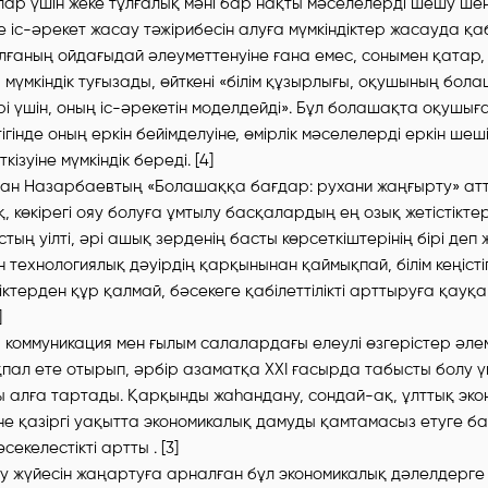
лар үшін жеке тұлғалық мәні бар нақты мәселелерді шешу ше
 іс-әрекет жасау тәжірибесін алуға мүмкіндіктер жасауда қаб
тұлғаның ойдағыдай әлеуметтенуіне ғана емес, сонымен қатар,
мүмкіндік туғызады, өйткені «білім құзырлығы, оқушының бол
рі үшін, оның іс-әрекетін моделдейді». Бұл болашақта оқушы
тігінде оның еркін бейімделуіне, өмірлік мәселелерді еркін шеш
кізуіне мүмкіндік береді. [4]
тан Назарбаевтың «Болашаққа бағдар: рухани жаңғырту» ат
шық, көкірегі ояу болуға ұмтылу басқалардың ең озық жетістікт
ыстың уілті, әрі ашық зерденің басты көрсеткіштерінің бірі деп
 технологиялық дәуірдің қарқынынан қаймықпай, білім кеңісті
іктерден құр қалмай, бәсекеге қабілеттілікті арттыруға қау
]
, коммуникация мен ғылым салалардағы елеулі өзгерістер әле
ал ете отырып, әрбір азаматқа ХХІ ғасырда табысты болу үші
 алға тартады. Қарқынды жаһандану, сондай-ақ, ұлттық эко
не қазіргі уақытта экономикалық дамуды қамтамасыз етуге б
екелестікті артты . [3]
ру жүйесін жаңартуға арналған бұл экономикалық дәлелдерге қ