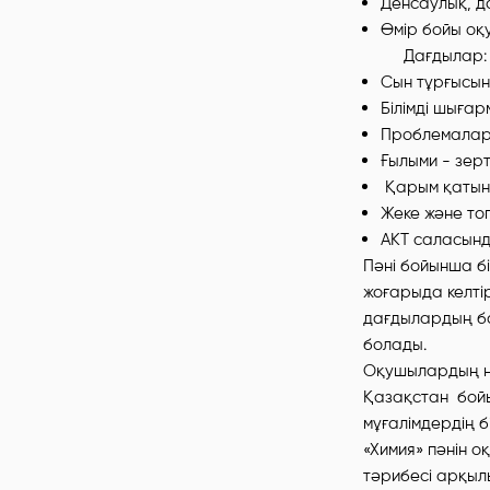
Денсаулық, д
Өмір бойы оқ
Дағдылар:
Сын тұрғысын
Білімді шығар
Проблемалард
Ғылыми - зерт
Қарым қатына
Жеке және топ
АКТ саласынд
Пәні бойынша б
жоғарыда келті
дағдылардың ба
болады.
Оқушылардың нен
Қазақстан бойы
мұғалімдердің б
«Химия» пәнін о
тәрибесі арқы