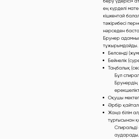
беру үдерісі» а
ең күрделі мат
кішкентай бала
тәжірибесі пер
нәрседен бастал
Брунер адамның
тұжырымдайды.
Белсенді (жұмы
Бейнелік (сур
Таңбалық (сөз
Бұл спира
Брунердің 
ерекшелікт
Оқушы мектеп
Әрбір қайтала
Жаңа білім а
тұрғысынан 
Спиральді
аударады.