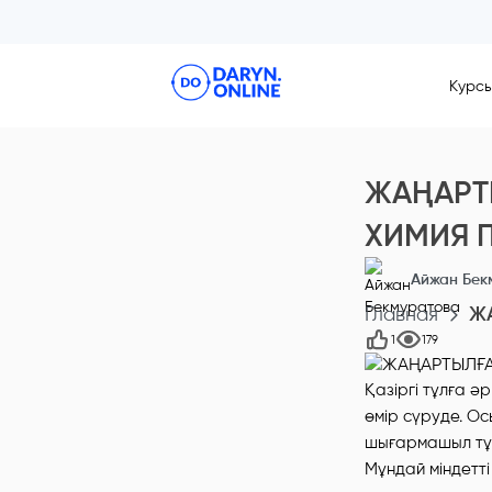
Курс
ЖАҢАРТ
ХИМИЯ П
Айжан Бек
Главная
Ж
1
179
Қазіргі тұлға 
өмір сүруде. Ос
шығармашыл тұл
Мұндай міндетті