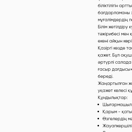
біліктілігін а
бағдарламаны ж
мұғалімдердің п
Білім жетілдіру
тәжірибесі мен 
екені айқын көрі
Қазіргі кезде т
қажет. Бұл оқуш
әртүрлі салада 
ғасыр дағдысы» 
береді.
Жаңартылған ж
уқажет келесі 
Құндылықтар:
Шығармашыл ж
Қарым - қаты
Өзгелердің м
Жауапкершілі