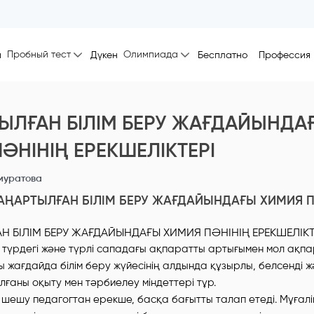
Пробный тест
Олимпиада
ы
Дүкен
Бесплатно
Профессия
ЫЛҒАН БІЛІМ БЕРУ ЖАҒДАЙЫНДА
ӘНІНІҢ ЕРЕКШЕЛІКТЕРІ
муратова
АҢАРТЫЛҒАН БІЛІМ БЕРУ ЖАҒДАЙЫНДАҒЫ ХИМИЯ ПӘ
әр түрдегі және түрлі сападағы ақпаратты артығымен мол ақп
ы жағдайда білім беру жүйесінің алдында құзырлы, белсенді ж
ғаны оқыту мен тәрбиелеу міндеттері тұр.
 шешу педагогтан ерекше, басқа бағытты талап етеді. Мұғалім