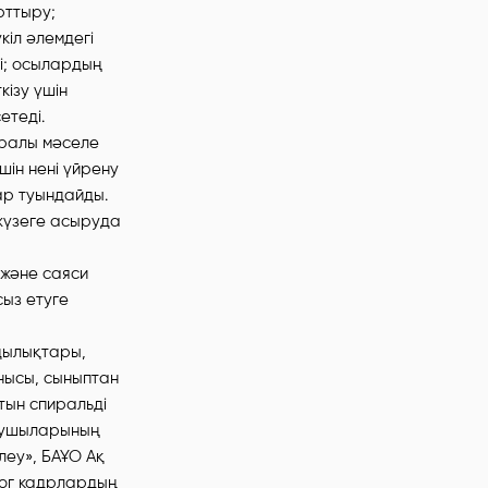
рттыру;
кіл әлемдегі
і; осылардың
ізу үшін
етеді.
туралы мәселе
ін нені үйрену
дар туындайды.
жүзеге асыруда
 және саяси
сыз етуге
дылықтары,
нысы, сыныптан
тын спиральді
оқушыларының
еу», БАҰО Ақ
гог кадрлардың