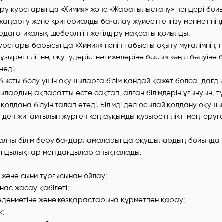
рттыру курстарында «Химия» және «Жаратылыстану» пәндері бо
аңарту және критериалды бағалау жүйесін енгізу мәнмәтінін
едагогикалық шеберлігін жетілдіру мақсаты қойылды.
 курстары барысында «Химия» пәнін табысты оқыту мұғалімнің ті
құзыреттілігіне, оқу үдерісі нәтижелеріне басым көңіл бөлуіне
неді.
абысты болу үшін оқушыларға білім қандай қажет болса, дағд
ылардың ақпаратты есте сақтап, алған білімдерін ұғынуын, тү
қолдана білуін талап етеді. Білімді дәл осылай қолдану оқушы
деп жиі айтылып жүрген кең ауқымды құзыреттілікті меңгеруге
алпы білім беру бағдарламаларында оқушылардың бойында
құндылықтар мен дағдылар анықталады.
әне сыни тұрғысынан ойлау;
нас жасау қабілеті;
әдениетіне және көзқарастарына құрметпен қарау;
к;