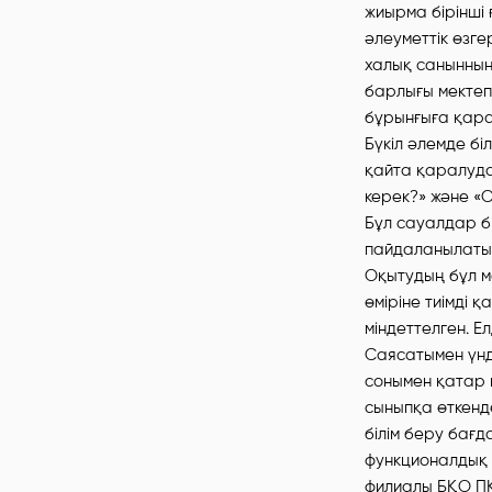
жиырма бірінші
әлеуметтік өзг
халық санынның
барлығы мектеп
бұрынғыға қара
Бүкіл әлемде бі
қайта қаралуда
керек?» және «О
Бұл сауалдар б
пайдаланылатын
Оқытудың бұл м
өміріне тиімді
міндеттелген. Ел
Саясатымен үнд
сонымен қатар 
сыныпқа өткенд
білім беру бағ
функционалдық 
филиалы БҚО ПҚ