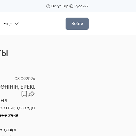
Daryn Гид
Русский
Еще
Войти
ҒЫ
08.09.2024
НІНІҢ ЕРЕКШЕЛІКТЕРІ
араттық қоғамда
әне жеке
 қазіргі