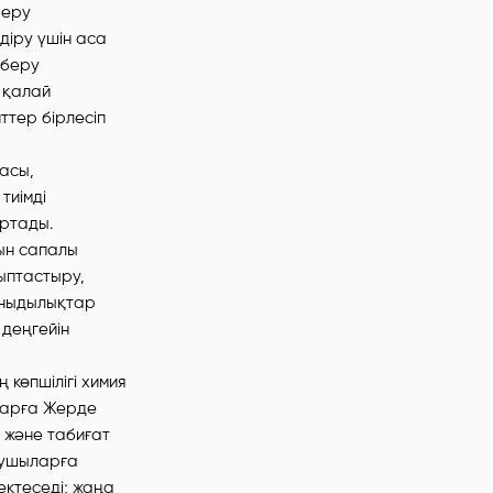
беру
діру үшін аса
 беру
 қалай
ттер бірлесіп
масы,
тиімді
ртады.
нын сапалы
ыптастыру,
ұныдылықтар
 деңгейін
көпшілігі химия
ыларға Жерде
н және табиғат
оқушыларға
ектеседі; жаңа