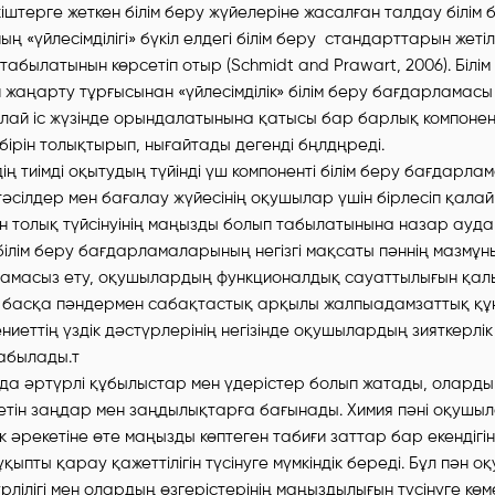
штерге жеткен білім беру жүйелеріне жасалған талдау білім 
 «үйлесімділігі» бүкіл елдегі білім беру стандарттарын жетіл
абылатынын көрсетіп отыр (Schmidt and Prawart, 2006). Білім
жаңарту тұрғысынан «үйлесімділік» білім беру бағдарламасы
лай іс жүзінде орындалатынына қатысы бар барлық компонен
р бірін толықтырып, нығайтады дегенді бңлдңреді.
ің тиімді оқытудың түйінді үш компоненті білім беру бағдарла
әсілдер мен бағалау жүйесінің оқушылар үшін бірлесіп қалай 
 толық түйсінуінің маңызды болып табылатынына назар ауда
 білім беру бағдарламаларының негізгі мақсаты пәннің мазмұ
амасыз ету, оқушылардың функционалдық сауаттылығын қал
, басқа пәндермен сабақтастық арқылы жалпыадамзаттық қ
ниеттің үздік дәстүрлерінің негізінде оқушылардың зияткерлік
абылады.т
а әртүрлі құбылыстар мен үдерістер болып жатады, олардың 
ретін заңдар мен заңдылықтарға бағынады. Химия пәні оқуш
к әрекетіне өте маңызды көптеген табиғи заттар бар екендігі
ыпты қарау қажеттілігін түсінуге мүмкіндік береді. Бұл пән 
лілігі мен олардың өзгерістерінің маңыздылығын түсінуге көм