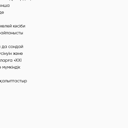
йынша
де
келей кәсіби
 байланысты
ы да сондай
сінуін және
ларға «ХХІ
 мүмкіндік
 қалыптастыр