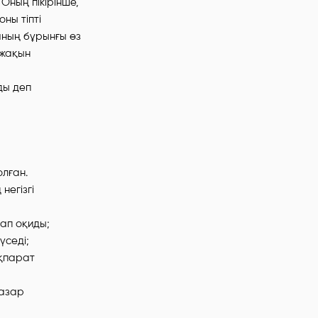
Оның пікірінше,
ны тіпті
аның бұрынғы өз
 жақын
ды деп
лған.
негізгі
ап оқиды;
үседі;
ақпарат
назар