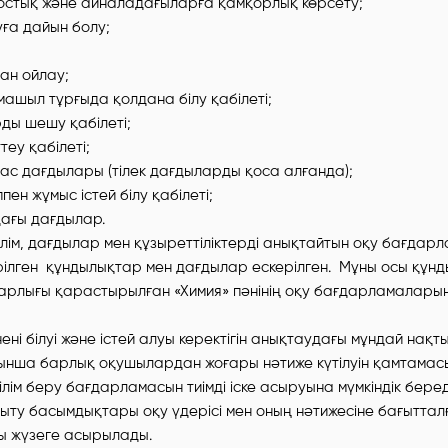
остық және айналадағыларға қамқорлық көрсету;
уға дайын болу;
ан ойлау;
машыл тұрғыда қолдана білу қабілеті;
ы шешу қабілеті;
теу қабілеті;
с дағдылары (тілек дағдыларды қоса алғанда);
пен жұмыс істей білу қабілеті;
ағы дағдылар.
ілім, дағдылар мен құзыреттіліктерді анықтайтын оқу бағда
рілген құндылықтар мен дағдылар ескерілген. Мұны осы құн
рлығы қарастырылған «Химия» пәнінің оқу бағдарламаларын
і білуі және істей алуы керектігін анықтаудағы мұндай нақты
нша барлық оқушылардан жоғары нәтиже күтілуін қамтамасы
ілім беру бағдарламасын тиімді іске асыруына мүмкіндік беред
қыту басымдықтары оқу үдерісі мен оның нәтижесіне бағытталғ
лы жүзеге асырылады.