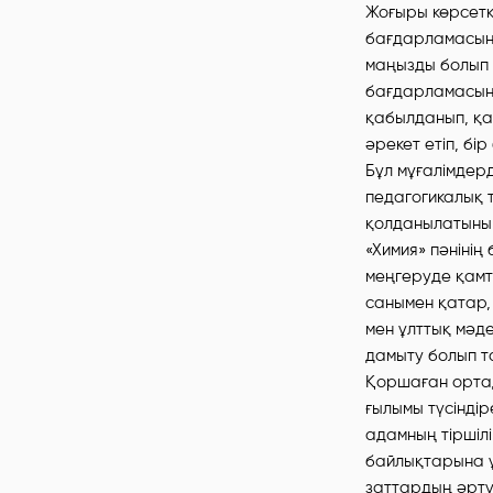
Жоғыры көрсеткі
бағдарламасының
маңызды болып т
бағдарламасын 
қабылданып, қа
әрекет етіп, бі
Бұл мұғалімдерд
педагогикалық т
қолданылатынын
«Химия» пәнінің
меңгеруде қамт
санымен қатар
мен ұлттық мәде
дамыту болып т
Қоршаған ортад
ғылымы түсінді
адамның тіршілі
байлықтарына ұқ
заттардың әртүр