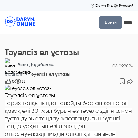
Daryn Гид
Русский
Войти
Тәуелсіз ел ұстазы
Аида Дадабекова
08.09.2024
Главная
Тәуелсіз ел ұстазы
0
63
Тәуелсіз ел ұстазы
Тарих толқынында талайды бастан кешірген
қазақ елі 30 жыл бұрын өз тәуелсіздігін алған
тұста дұрыс таңдау жасағандығын бүгінгі
таңда уақыттың өзі дәлелдеп
отыр.Тәуелсіздігіміздің алғашқы таңынан