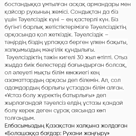
бостандыққа ұмтылған асқақ армандары мен
қайсар рухының жемісі. Сондықтан да біз
үшін Тәуелсіздік күні – ең қастерлі күн. Біз
бүгінгі барлық жетістіктерімізге Тәуелсіздіктің
арқасында қол жеткіздік. Тәуелсіздік –
тәңірдің біздің ұрпаққа берген үлкен бақыты,
халқымыздың мәңгілік құндылығы.
Тәуелсіздіктің тәжін кигелі 30 жыл өтіпті. Отыз
жыдда биік белестерді бағындырған болсақ,
ол әлеуеті мықты білім көкжиегі кең
азаматтардың арқасы деп білемін. Ал, сол
адамдардың барлығы ұстзадан білім алған.
«Ұстаз болу жүректің батырлығы» деп
жырлағандай тәуелсіз елдің ұстазы қандай
болу керек деген сұрақ аясында көп
толғандым.
Елбасымыздың Қазақстан халқына жолдаған
«Болашаққа бағдар: Рухани жаңғыру»