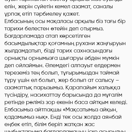
елін, жерін сүйетін кемел азамат, саналы
ұрпақ етіп тәрбиелеу қажет.
Елбасының осы мақаласы арқылы біз тағы бір
тарихи белестен өтейін деп отырмыз.
Бағдарламада атап көрсетілген
басымдылықтар қоғамның рухани жаңғыруын
жылдамдатып, бізді тарих сахнасындағы
орнықты орнымызға шығаруы әбден мүмкін
деп ойлаймын. Әлемдегі алпауыт елдермен
тереземіз тең болып, тұғырымыздан таймай
тұру үшін ел болып, жер болып ат салысу –
азаматтық парызымыз. Қарапайым халыққа
түсіндіру, насихаттау барысында да мұғалім
ретінде рөліміз зор екенін баса айтқым келеді.
Елбасымыз айтпақшы «Мақсатымыз айқын,
қадамымыз нық». Енді тек осы жолда аянбай
еңбек етіп, білім беріп жатқан жас
шыбықтарыма бағдарламаның іске асырылуы