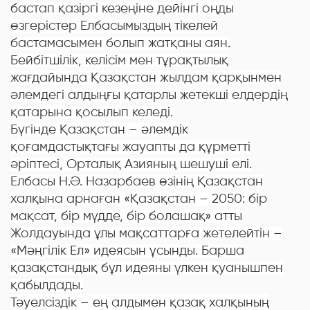
бастап қазіргі кезеңіне дейінгі оңды
өзгерістер Елбасымыздың тікелей
бастамасымен болып жатқаны аян.
Бейбітшілік, келісім мен тұрақтылық
жағдайында Қазақстан жылдам қарқынмен
әлемдегі алдыңғы қатарлы жетекші елдердің
қатарына қосылып келеді.
Бүгінде Қазақстан – әлемдік
қоғамдастықтағы жауапты да құрметті
әріптесі, Орталық Азияның шешуші елі.
Елбасы Н.Ә. Назарбаев өзінің Қазақстан
халқына арнаған «Қазақстан – 2050: бір
мақсат, бір мүдде, бір болашақ» атты
Жолдауында ұлы мақсаттарға жетелейтін –
«Мәңгілік Ел» идеясын ұсынды. Барша
қазақстандық бұл идеяны үлкен қуанышпен
қабылдады.
Тәуелсіздік – ең алдымен қазақ халқының