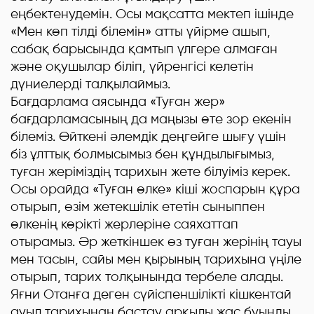
еңбектенудемін. Осы мақсатта мектеп ішінде
«Мен көп тілді білемін» атты үйірме ашып,
сабақ барысында қамтып үлгере алмаған
және оқушылар біліп, үйренгісі келетін
дүниелерді талқылаймыз.
Бағдарлама аясында «Туған жер»
бағдарламасының да маңызы өте зор екенін
білеміз. Өйткені әлемдік деңгейге шығу үшін
біз ұлттық болмысымыз бен құндылығымыз,
туған жеріміздің тарихын жете білуіміз керек.
Осы орайда «Туған өлке» кіші жоспарын құра
отырып, өзім жетекшілік ететін сыныппен
өлкенің көрікті жерлеріне саяхаттап
отырамыз. Әр жеткіншек өз туған жерінің тауы
мен тасын, сайы мен қырының тарихына үңіле
отырып, тарих толқынында тербеле алады.
Яғни Отанға деген сүйіспеншілікті кішкентай
ауыл тарихынан бастау арқылы жас буынды