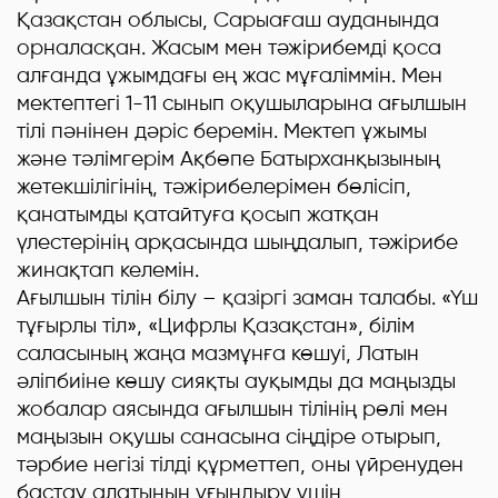
Қазақстан облысы, Сарыағаш ауданында
орналасқан.
Жасым мен тәжірибемді қоса
алғанда ұжымдағы ең жас мұғаліммін. Мен
мектептегі 1-11 сынып оқушыларына ағылшын
тілі пәнінен дәріс беремін. Мектеп ұжымы
және тәлімгерім Ақбөпе Батырханқызының
жетекшілігінің, тәжірибелерімен бөлісіп,
қанатымды қатайтуға қосып жатқан
үлестерінің арқасында шыңдалып, тәжірибе
жинақтап келемін.
Ағылшын тілін білу – қазіргі заман талабы. «Үш
тұғырлы тіл», «Цифрлы Қазақстан», білім
саласының жаңа мазмұнға көшуі, Латын
әліпбиіне көшу сияқты ауқымды да маңызды
жобалар аясында ағылшын тілінің рөлі мен
маңызын оқушы санасына сіңдіре отырып,
тәрбие негізі тілді құрметтеп, оны үйренуден
бастау алатынын ұғындыру үшін