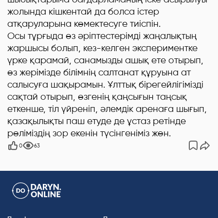
жолында кішкентай да болса істер
атқаруларына көмектесуге тиіспін.
Осы тұрғыда өз әріптестерімді жаңалықтың
жаршысы болып, кез-келген экспериментке
үрке қарамай, санамызды ашық ете отырып,
өз жерімізде білімнің салтанат құруына ат
салысуға шақырамын. Ұлттық бірегейлігімізді
сақтай отырып, өзгенің қаңсығын таңсық
еткенше, тіл үйреніп, әлемдік аренаға шығып,
қазақылықты паш етуде де ұстаз ретінде
рөліміздің зор екенін түсінгеніміз жөн.
0
63