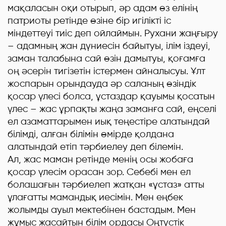
мақаласын оқи отырып, әр адам өз елінің
патриоты ретінде өзіне бір игілікті іс
міндеттеуі тиіс деп ойлаймын. Рухани жаңғыру
– адамның жан дүниесін байытуы, ілім іздеуі,
заман талабына сай өзін дамытуы, қоғамға
оң әсерін тигізетін істермен айналысуы. Ұлт
жоспарын орындауда әр саланың өзіндік
қосар үлесі болса, ұстаздар қауымы қосатын
үлес – жас ұрпақты жаңа заманға сай, еңселі
ел азаматтарымен иық теңестіре алатындай
білімді, алған білімін өмірде қолдана
алатындай етіп тәрбиелеу деп білемін.
Ал, жас маман ретінде менің осы жобаға
қосар үлесім орасан зор. Себебі мен ел
болашағын тәрбиелеп жатқан «ұстаз» атты
ұлағатты мамандық иесімін. Мен еңбек
жолымды ауыл мектебінен бастадым. Мен
жұмыс жасайтын білім ордасы Оңтүстік