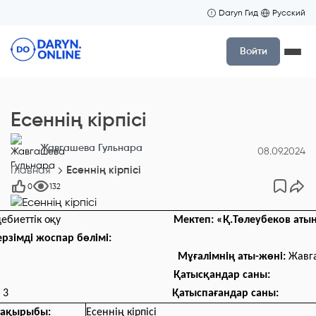
Daryn Гид
Русский
Войти
Есеннің кірпісі
Жавгашева Гульнара
08.09.2024
Главная
Есеннің кірпісі
0
132
дебиеттік оқу
Мектеп: «Қ.Төлеубеков аты
ерзімді жоспар бөлімі:
Мұғалімнің аты-жөні:
Жавга
Қатысқандар саны:
:
3
Қатыспағандар саны:
тақырыбы:
Есеннің кірпісі