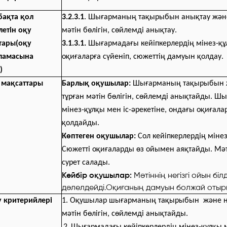
бақта қол
3.2.3.1
. Шығарманың тақырыбын анықтау және н
летін оқу
мәтін бөлігін, сөйлемді анықтау.
тары(оқу
3.1.3.1.
Шығармадағы кейіпкерлердің мінез-құл
ламасына
оқиғаларға сүйеніп, сюжеттің дамуын қолдау.
)
мақсаттары
Барлық оқушылар:
Шығарманың тақырыбын жән
тұрған мәтін бөлігін, сөйлемді анықтайды. Ш
мінез-құлқы мен іс-әрекетіне, ондағы оқиғала
қолдайды.
Көптеген оқушылар:
Сол кейіпкерлердің міне
Сюжетті оқиғаларды өз ойымен аяқтайды. Мәті
сурет салады.
Кейбір оқушылар:
Мәтіннің негізгі ойын біл
дәлелдейді.Оқиғаның дамуын болжай отыр
у критерийлері
1. Оқушылар шығарманың тақырыбын және негі
мәтін бөлігін, сөйлемді анықтайды.