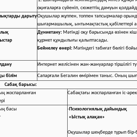
2.
Шығармадағы кейіпкерлердің мінез-құлқы м
оқиғаларға сүйеніп, сюжеттің дамуын қолдайд
ықтарды дарыту
Оқушылар жұппен, топпен тапсырмалар орын
шығармашылық, ынтымақтастық қабілеттері а
алық
Дүниетану:
Мәтінді оқу барысында өзінен кіші
ыстар
құрмет құндылығы қалыптасады.
Бейнелеу өнері:
Мәтіндегі табиғат бөлігі бой
лдану
Интернет желісінен жан-жануарлар тіршілігі ту
қы білім
Сапарғали Бегалин өмірімен таныс. Оның шығ
Сабақ барысы:
ың жоспарланған
Сабақтағы жоспарланған іс-әрек
ері
ың басы
-
Психологиялық дайындық
т
«Ыстық алақан»
Оқушылар шеңберде тұрып бір-б