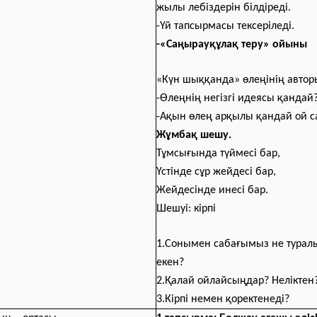
жылы лебіздерін білдіреді.
-Үй тапсырмасы тексеріледі.
-«Саңырауқұлақ теру» ойыны
«Күн шыққанда» өлеңінің автор
-Өлеңнің негізгі идеясы қандай
-Ақын өлең арқылы қандай ой 
Жұмбақ шешу.
Тұмсығында түймесі бар,
Үстінде сұр жейдесі бар,
Жейдесінде инесі бар.
Шешуі: кірпі
1.Сонымен сабағымыз не турал
екен?
2.Қалай ойлайсыңдар? Неліктен
3.Кірпі немен қоректенеді?