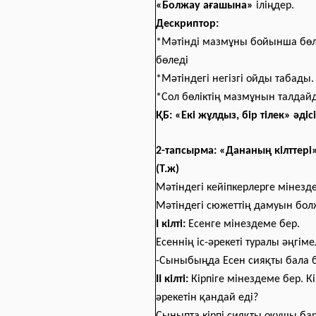
«Болжау ағашына»
іліңдер.
Дескриптор:
*Мәтінді мазмұны бойынша бөл
бөледі
*Мәтіндегі негізгі ойды табады.
*Сол бөліктің мазмұнын талдай
ҚБ: «Екі жұлдыз, бір тілек» әдісі
2-тапсырма: «Дананың кілттері»
(Т.ж)
Мәтіндегі кейіпкерлерге мінезд
Мәтіндегі сюжеттің дамуын бол
І кілті:
Есенге мінездеме бер.
Есеннің іс-әрекеті туралы әңгіме
-Сыныбыңда Есен сияқты бала 
ІІ кілті:
Кірпіге мінездеме бер. Кір
әрекетін қандай еді?