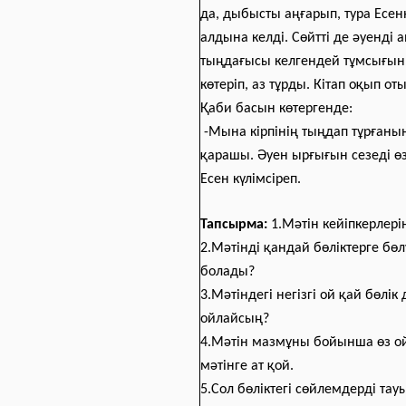
да, дыбысты аңғарып, тура Есен
алдына келді. Сөйтті де әуенді 
тыңдағысы келгендей тұмсығын
көтеріп, аз тұрды. Кітап оқып от
Қаби басын көтергенде:
-Мына кірпінің тыңдап тұрғаны
қарашы. Әуен ырғығын сезеді өзі
Есен күлімсіреп.
Тапсырма:
1.Мәтін кейіпкерлерін
2.Мәтінді қандай бөліктерге бөл
болады?
3.Мәтіндегі негізгі ой қай бөлік 
ойлайсың?
4.Мәтін мазмұны бойынша өз 
мәтінге ат қой.
5.Сол бөліктегі сөйлемдерді тау