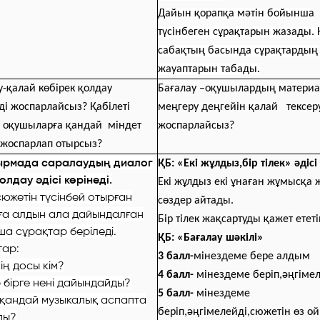
Дайын қорапқа мәтін бойынша
түсінбеген сұрақтарын жазады. 
сабақтың басында сұрақтардың
жауаптарын табады.
у-қалай көбірек қолдау
Бағалау –оқушылардың матери
ді жоспарлайсыз? Қабілеті
меңгеру деңгейін қалай тексер
 оқушыларға қандай міндет
жоспарлайсыз?
жоспарлап отырсыз?
сырмада саралаудың диалог
ҚБ: «Екі жұлдыз,бір тілек» әдісі
олдау әдісі көрінеді.
Екі жұлдыз екі ұнаған жұмысқа
сюжетін түсінбей отырған
сөздер айтады.
ға алдын ала дайындалған
Бір тілек жақсартуды қажет етет
а сұрақтар беріледі.
ҚБ: «Бағалау шәкілі»
тар:
3 балл-
мінездеме бере алдым
нің досы кім?
4 балл-
мінездеме беріп,әңгіме
 бірге нені дайындайды?
5 балл-
мінездеме
 қандай музыкалық аспапта
беріп,әңгімелейді,сюжетін өз 
ды?