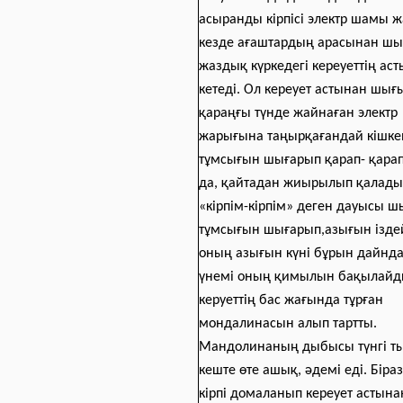
асыранды кірпісі электр шамы 
кезде ағаштардың арасынан шы
жаздық күркедегі кереуеттің аст
кетеді. Ол кереует астынан шығ
қараңғы түнде жайнаған электр
жарығына таңырқағандай кішке
тұмсығын шығарып қарап- қара
да, қайтадан жиырылып қалады.
«кірпім-кірпім» деген дауысы 
тұмсығын шығарып,азығын іздей
оның азығын күні бұрын дайнда
үнемі оның қимылын бақылайд
керуеттің бас жағында тұрған
мондалинасын алып тартты.
Мандолинаның дыбысы түнгі т
кеште өте ашық, әдемі еді. Біра
кірпі домаланып кереует астын