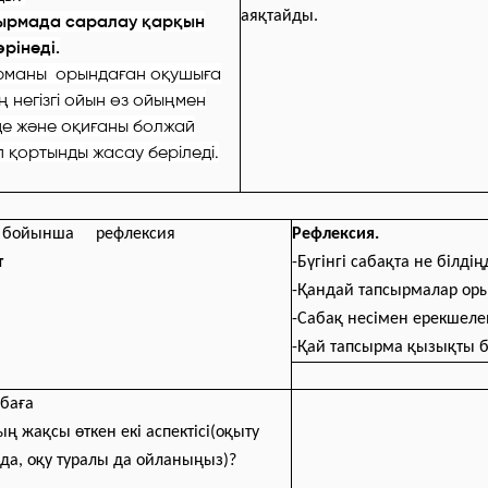
аяқтайды.
сырмада саралау қарқын
өрінеді.
рманы орындаған оқушыға
ің негізгі ойын өз ойыңмен
е және оқиғаны болжай
 қортынды жасау беріледі.
 бойынша рефлексия
Рефлексия.
т
-Бүгінгі сабақта не білді
-Қандай тапсырмалар ор
-Сабақ несімен ерекшеле
-Қай тапсырма қызықты 
баға
ң жақсы өткен екі аспектісі(оқыту
 да, оқу туралы да ойланыңыз)?