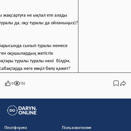
ы жақсартуға не ықпал ете алады
туралы да, оқу туралы да ойланыңыз)?
барысында сынып туралы немесе
ген оқушылардың жетістік
қтары туралы туралы нені білдім,
сабақтарда неге көңіл бөлу қажет?
0
132
Платформа
Пользователям