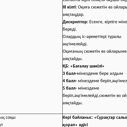
Сыныпта кірпі сияқты оқушы ба
ІІІ кілті:
Оқиға сюжетін өз ойла
аяқтаңдар.
Дискриптор:
Есенге, кірпіге мі
береді.
Олардың іс-әрекеттері туралы
әңгімелейді.
Оқиғаның сюжетін өз ойларыме
аяқтайды.
ҚБ: «Бағалау шәкілі»
3 балл-
мінездеме бере алдым
4 балл-
мінездеме беріп,әңгіме
5 балл-
мінездеме
беріп,әңгімелейді,сюжетін өз 
аяқтайды.
ың соңы
Кері байланыс: «Сұрақтар салы
ут
қорап» әдісі