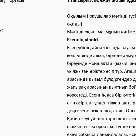
тың ортасы
1 тапсырма: Болжау ағашы әдіс
Оқылым (
оқушылар
мәтінді түс
оқиды
)
ут
Мәтінді оқып, мазмұнын әңгім
Есеннің кірпісі
Есен үйінің айналасында зәулім
көп. Бірінде алма, бірінде алмұр
біреуінде моншақтай қызыл ши
уылжыған өріктер өсіп тұр. Аға
арасында қызыл бүлдіргендер 
жапырақ арасынан қылтиып бо
көрсетеді. Есеннің аса бір күтетін
егіп өсірген гүлден тіккен шаты
дөңгелене өскен шоқ ағаш. Оны
Қаби екеуі үйінен тартылған эле
шамына сым орнатты. Түнде он
екеуі сабаққа дайындалады. Ес