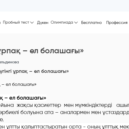
Пробный тест
Олимпиада
ы
Дүкен
Бесплатно
Профессия
 ұрпақ – ел болашағы»
ильдинова
үгінгі ұрпақ – ел болашағы»
ақ – ел болашағы»
а жақсы қасиеттер мен мүмкіндіктерді ашы
тәрбиелі болуына ата – аналармен мен ұстаздар
е.
 ұлтты қалыптастыратын орта - оның ұлттық