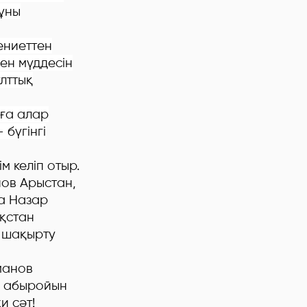
ұны
ениеттен
ен мүддесін
лттық
лға алар
 бүгінгі
м келіп отыр.
нов Арыстан,
а Назар
қстан
 шақырту
манов
ің абыройын
рихи сәт!