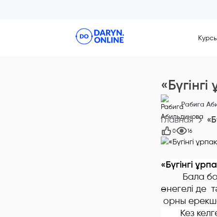
Курс
«Бүгінгі
Рабига Аб
Главная
«Б
0
16
«Бүгінгі ұрп
Бала бойын
өнегелі де 
орны ерекш
Кез келген