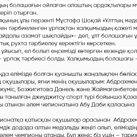
 болашағын ойлаған алаштың ардақтылары м
еріп отырған.
ның ұлы перзенті Мұстафа Шоқай «Ұлттың мәд
ен тәрбиеленген ұрпақтан халқымыздың қажеті м
айдалы азамат шықпайды»- деп, ұлт болашағын ұ
ттық рухта тәрбиелеу керектігін көрсеткен.
йысып, ел болып еңсемізді көтерген кезеңде қо
рі – ұрпақ тәрбиесі болды. Халқымыздың болашағы –
ңда
елімізде болған қуанышты жаңалықпен бөліскі
ің оқушылары, яғни менің оқушыларым: Абдрахме
күміс, Бозжигитова Данель және Жаймағанбетов
ы танылған джиуджитсу спорт түрі бойынша Қаза
ы атынан әлем чепионатына Абу Даби қаласына
натқа қатысқан оқушылар арасынан Абдрах
мдік додада алтын медальды жеңіп алып, елімізд
 әлем чемпионы атанды. Бұл жеңіс біз үшін – та