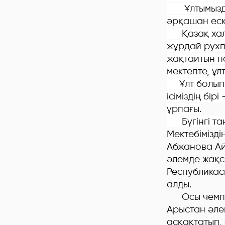
Ұлтымыздың
әрқашан еск
Қазақ халқы
жұрдай рухп
жақтайтын п
мектепте, ұл
Ұлт болып ұ
ісіміздің бі
ұрпағы.
Бүгінгі та
Мектебімізд
Абжанова Ай
әлемде жақс
Республикас
алды.
Осы чемпио
Арыстан әле
асқақтатып,