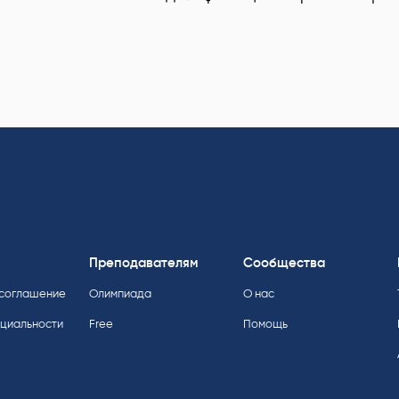
Преподавателям
Сообщества
 соглашение
Олимпиада
О нас
нциальности
Free
Помощь