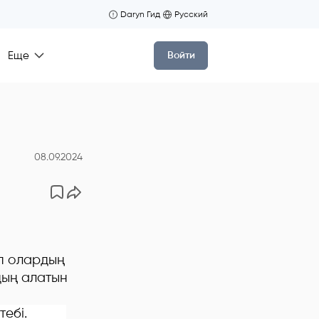
Daryn Гид
Русский
Еще
Войти
08.09.2024
п олардың
дың алатын
 мектебі.