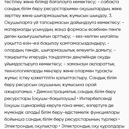
тестілеу және білімді бағалауға көмектесу; - сабақта
сандық білім беру ресурстарымен оқушылардың жеке
зерттеу және шығармашылық жұмысын шыңдау. 3.
Оқушыларға үй тапсырмасын дайындауға көмектесу: -
материалды ұсынудың жаңа формасы есебінен пәнге
деген қызығушылығын арттыру; - кез-келген ыңғайлы
уақытта өзін-өзі бақылау қамтамасыздандыру; -
олардың пәндік, шығармашылық әлеуетін дамыту; -
тақырыпты игерудің таңдалған деңгейінде оқуды
ұйымдастыруға көмектесу; - заманауи ақпараттық
технологияларды меңгеру және олармен тұрақты
жұмыс істеу қажеттілігін қалыптастыру. Сандық білім
беру ресурсын оқушының жұмысына орай
ажыратамыз. • Демонстрациялық сандық білім беру
ресурстары (оқушы-бақылаушы) • Интербелсенді
(оқушы сценарийді көруге ғана емес, өзгертуге де
мүмкіндік алады) Білім беру-әдістемелік функциялары
бойынша сандық білім беру ресурстарының түрлері •
Электрондық оқулықтар • Электрондық оқу құралдары