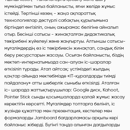
мүмкіндігімен тығыз байланысты, яғни желіде жұмыс
істейді. Төртінші кезең - жаңа ақпараттық
технологиялар дәстүрлі сабақтың құрылымына
біртіндеп енгізіліп, оның ажырамас бөлігіне айналып
отыр. Бесінші сатысы - жинақталған дидактикалық
тәжірибені жүйелеуі және жаңғыртуы. Алтыншы сатысы-
мұғалімдердің өз іс тәжірбиесін жинақтап, сандық білім
беру ресурстарын жасауы. Осыған байланысты, біздің
мектеп-интернатымызда сан-алуан іс-шаралар
өткізіліп тұрады. Атап айтсақ: үстіміздегі жылдың
қаңтар айында мектебімізде «IT-құралдарды тиімді
пайдалану» атты шеберлік сыныбы өткізілді. Аталған
іс- шарада жаттықтырушылар: Google диск, Kahoot,
Pointer Stick сынды қосымшаларда қалай жұмыс жасау
керектігін көрсетті. Мұғалімдер топтарға бөлініп, іс
жүзінде құжаттар мен презентация, кестелер мен
формаларды Jamboard бағдарламасы арқылы кері
байланыс жіберді. Бүгінгі таңда алынған дағдыларды