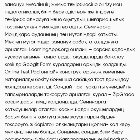
замануи мұғалімнің жұмыс тәжірбиесіне енгізу мен
педагогикалық білім беру әдістерін жетілдіруге,
тәжірибе алмасуға және оқытудың шығармашылық
тәсіліне үлкен мүмкіндіктер ашты. Семинарға
Меңдіқара ауданының пән мұғалімдері қатысты.
Мектеп мұғалімдері замануи сабақта қолдануға
арналған LearningApps.org онлайн – серсис қадамдық
нұсқаулығымен таныстырды, оқушыларды бағалау
кезінде Googlt Form құралдарын орынды қолданды.
Online Test Pad онлайн конструкторының көмегімен
материалды бекіту бойынша сабаққа тест дайындау
жолдары көрсетілді. Сондай –ақ , уақытты үнемдейтін
тапсырмаларды тексеруге арналған құрал – ZipGrade
қосымшасы тиімді қолданылды. Семинарға
қатысушылар аталған қосымшадан оқушылардың
басым бөлігін қамтуға және жауаптарын бірден
тексеруге, жіберілген олқылықтарын қолма- қол көру
мүмкіндігіне ие болды. Сонымен, сандық білім беру
ресурстары білім беру бағдарламалық өнімі ретінде