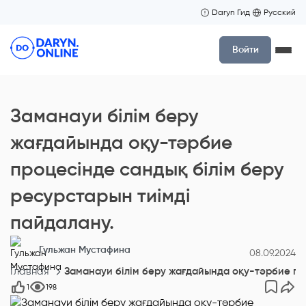
Daryn Гид
Русский
Войти
Заманауи білім беру
жағдайында оқу-тәрбие
процесінде сандық білім беру
ресурстарын тиімді
пайдалану.
Гульжан Мустафина
08.09.2024
Главная
Заманауи білім беру жағдайында оқу-тәрбие про
1
198