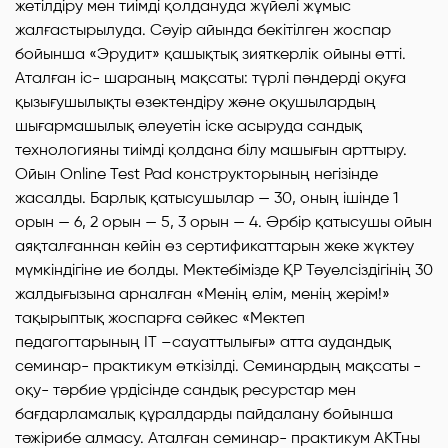
жетілдіру мен тиімді қолдануда жүйелі жұмыс
жалғастырылуда. Сәуір айында бекітілген жоспар
бойынша «Эрудит» қашықтық зияткерлік ойыны өтті.
Аталған іс- шараның мақсаты: түрлі пәндерді оқуға
қызығушылықты өзектендіру және оқушылардың
шығармашылық әлеуетін іске асыруда сандық
технологияны тиімді қолдана білу машығын арттыру.
Ойын Online Test Pad конструкторының негізінде
жасалды. Барлық қатысушылар — 30, оның ішінде 1
орын — 6, 2 орын — 5, 3 орын — 4. Әрбір қатысушы ойын
аяқталғаннан кейін өз сертификаттарын жеке жүктеу
мүмкіндігіне ие болды. Мектебімізде ҚР Тәуелсіздігінің 30
жалдығызына арналған «Менің елім, менің жерім!»
тақырыптық жоспарға сәйкес «Мектеп
педагогтарының ІТ –сауаттылығы» атта аудандық
семинар- практикум өткізілді. Семинардың мақсаты -
оқу- тәрбие үрдісінде сандық ресурстар мен
бағдарламалық құралдарды пайдалану бойынша
тәжірибе алмасу. Аталған семинар- практикум АКТны