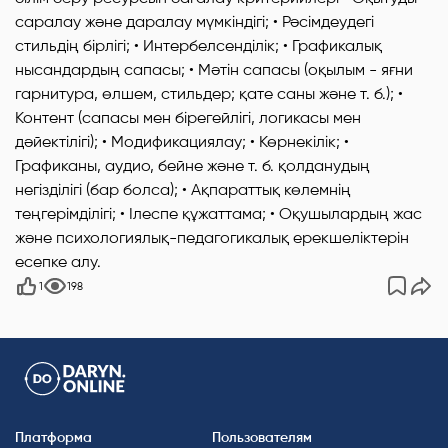
саралау және даралау мүмкіндігі; • Рәсімдеудегі
стильдің бірлігі; • Интербелсенділік; • Графикалық
нысандардың сапасы; • Мәтін сапасы (оқылым - яғни
гарнитура, өлшем, стильдер; қате саны және т. б.); •
Контент (сапасы мен бірегейлігі, логикасы мен
дәйектілігі); • Модификациялау; • Көрнекілік; •
Графиканы, аудио, бейне және т. б. қолданудың
негізділігі (бар болса); • Ақпараттық көлемнің
теңгерімділігі; • Ілеспе құжаттама; • Оқушылардың жас
және психологиялық-педагогикалық ерекшеліктерін
есепке алу.
1
198
Платформа
Пользователям