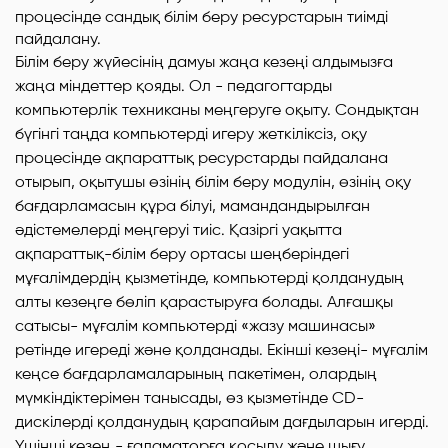
Білім беру жүйесінің дамуы жаңа кезеңі алдымызға
жаңа міндеттер қояды. Ол - педагогтарды
компьютерлік техниканы меңгеруге оқыту. Сондықтан
бүгінгі таңда компьютерді игеру жеткіліксіз, оқу
процесінде ақпараттық ресурстарды пайдалана
отырып, оқытушы өзінің білім беру модулін, өзінің оқу
бағдарламасын құра білуі, мамандандырылған
әдістемелерді меңгеруі тиіс. Қазіргі уақытта
ақпараттық-білім беру ортасы шеңберіндегі
мұғалімдердің қызметінде, компьютерді қолданудың
алты кезеңге бөліп қарастыруға болады. Алғашқы
сатысы- мұғалім компьютерді «жазу машинасы»
ретінде игереді және қолданады. Екінші кезеңі- мұғалім
кеңсе бағдарламаларының пакетімен, олардың
мүмкіндіктерімен танысады, өз қызметінде CD-
дискілерді қолданудың қарапайым дағдыларын игерді.
Үшінші кезең - ғаламаторға қосылу және шығу