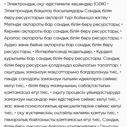
• Электрондық оқу-әдістемелік кешендер (ОӘК) •
Электрондық бақылау басылымдары Сандық білім
беру ресурстарын ақпарат түрі бойынша жіктеу •
Мәтіндік ақпараты бар сандық білім беру ресурстары; •
Көрнекі ақпараты бар сандық білім беру ресурстары; •
Аралас ақпараты бар сандық білім беру ресурстары; •
Аудио және бейне ақпараты бар сандық білім беру
ресурстары; • Интербелсенді модельдер; • Күрделі
құрылымы бар сандық білім беру ресурстары. Сандық
білім беру ресурсын қолдануда қойылатын талаптар: •
оқытудың заманауи мақсаттарына бағдарлануы тиіс, •
пәндік саладағы заманауи ғылыми идеяларға сәйкес
келуі тиіс, • білім беру мазмұнының сабақтастығын
қамтамасыз етуі тиіс, • оқыту процесін ұйымдастыруда
заманауи нысандар мен әдістеріне сәйкес келуі тиіс, •
жас және психологиялық ерекшеліктеріне сәйкес келуі
тиіс, • оқу жүктемесінің оңтайлы көлемін қамтуы тиіс, •
пәнаралық байланысты қамтамасыз етуі тиіс, Сандық
білім беру ресурсын бағалау критерийлері • Оқытуды