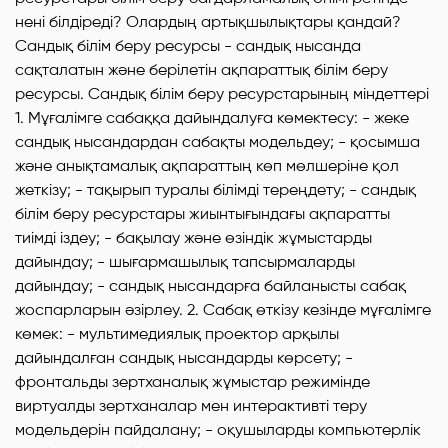
нені білдіреді? Олардың артықшылықтары қандай?
Сандық білім беру ресурсы - сандық нысанда
сақталатын және берілетін ақпараттық білім беру
ресурсы. Сандық білім беру ресурстарының міндеттері
1. Мұғалімге сабаққа дайындалуға көмектесу: - жеке
сандық нысандардан сабақты модельдеу; - қосымша
және анықтамалық ақпараттың көп мөлшеріне қол
жеткізу; - тақырып туралы білімді тереңдету; - сандық
білім беру ресурстары жиынтығындағы ақпаратты
тиімді іздеу; - бақылау және өзіндік жұмыстарды
дайындау; - шығармашылық тапсырмаларды
дайындау; - сандық нысандарға байланысты сабақ
жоспарларын әзірлеу. 2. Сабақ өткізу кезінде мұғалімге
көмек: - мультимедиялық проектор арқылы
дайындалған сандық нысандарды көрсету; -
фронтальды зертханалық жұмыстар режимінде
виртуалды зертханалар мен интерактивті теру
модельдерін пайдалану; - оқушыларды компьютерлік