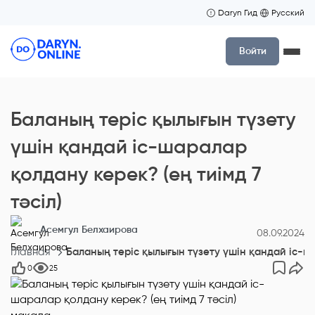
Daryn Гид
Русский
Войти
Баланың теріс қылығын түзету
үшін қандай іс-шаралар
қолдану керек? (ең тиімд 7
тәсіл)
Асемгул Белхаирова
08.09.2024
Главная
Баланың теріс қылығын түзету үшін қандай іс-ша
0
25