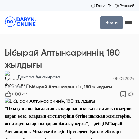
Daryn Гид
Русский
Войти
Ыбырай Алтынсариннің 180
жылдығы
Динара Аубакирова
08.09.2024
Главная
Ыбырай Алтынсариннің 180 жылдығы
0
233
“Оқытушыны бағалағанда, олардың іске қатысы жоқ сөздеріне
қарап емес, олардың егістіктерінің бетіне шыққан жемістеріне,
яғни оқушыларына қарап бағалау керек”, – дейді Ыбырай
Алтынсарин. Мемлекетіміздің Президенті Қасым-Жомарт