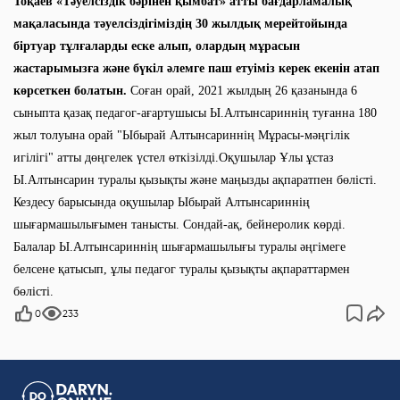
Тоқаев «Тәуелсіздік бәрінен қымбат» атты бағдарламалық
мақаласында тәуелсіздігіміздің 30 жылдық мерейтойында
біртуар тұлғаларды еске алып, олардың мұрасын
жастарымызға және бүкіл әлемге паш етуіміз керек екенін атап
көрсеткен болатын.
Соған орай, 2021 жылдың 26 қазанында 6
сыныпта қазақ педагог-ағартушысы Ы.Алтынсариннің туғанна 180
жыл толуына орай "Ыбырай Алтынсариннің Мұрасы-мәңгілік
игілігі" атты дөңгелек үстел өткізілді.Оқушылар Ұлы ұстаз
Ы.Алтынсарин туралы қызықты және маңызды ақпаратпен бөлісті.
Кездесу барысында оқушылар Ыбырай Алтынсариннің
шығармашылығымен танысты. Сондай-ақ, бейнеролик көрді.
Балалар Ы.Алтынсариннің шығармашылығы туралы әңгімеге
белсене қатысып, ұлы педагог туралы қызықты ақпараттармен
бөлісті.
0
233