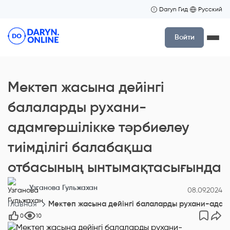
Daryn Гид
Русский
Войти
Мектеп жасына дейінгі
балаларды рухани-
адамгершілікке тәрбиелеу
тиімділігі балабақша
отбасының ынтымақтасығында
Узганова Гульжахан
08.09.2024
Главная
Мектеп жасына дейінгі балаларды рухани-адамг
0
10