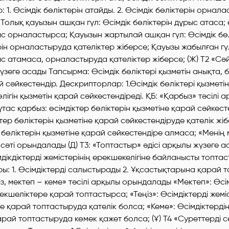
1. Өсімдік бөліктерін атайды. 2. Өсімдік бөліктерін орнала
 Толық қауызын ашқан гүл: Өсімдік бөліктерін дұрыс атаса; 
ыс орналастырса; Қауызын жартылай ашқан гүл: Өсімдік бө
рін орналастыруда қателіктер жіберсе; Қауызы жабылған гүл
ыс атамаса, орналастыруда қателіктер жіберсе; (Ж) Т2 «Сә
үзеге асады Тапсырма: Өсімдік бөліктері қызметін анықта, б
й сәйкестендір. Дескрипторлар: 1.Өсімдік бөліктері қызметі
өлігін қызметін қарай сәйкестендіреді. ҚБ: «Қарбыз» тәсілі 
тас қарбыз: өсімдіктер бөліктерін қызметіне қарай сәйкес
тер бөліктерін қызметіне қарай сәйкестендіруде қателік жібе
к бөліктерін қызметіне қарай сәйкестендіре алмаса; «Менің 
 сәті орындалады (Д) Т3: «Топтастыр» әдісі арқылы жүзеге а
дікдіктерді жемістерінің ерекшекелігіне байланысты топтас
: 1. Өсімдіктерді салыстырады 2. Ұқсастықтарына қарай 
ңіз, мектеп – кеме» тәсілі арқылы орындалады «Мектеп»: Өсі
рекшеліктере қарай топтастырса; «Теңіз»: Өсімдіктерді жемі
е қарай топтастыруда қателік болса; «Кеме»: Өсімдіктердің
арай топтастыруда көмек қажет болса; (Ұ) Т4 «Суреттерді с