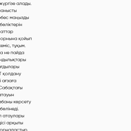
жүргізе алады.
йланысты
ербес маңызды
бөліктерін
саттар
з орнына қойып
еміс, тұқым.
на не пайда
ұндылықтары
ағдылары
Т қолдану
і ағзаға
 Сабақтағы
атауын
збаны көрсету
бөлінеді.
оп атаулары
ісі арқылы
е орналастыр.