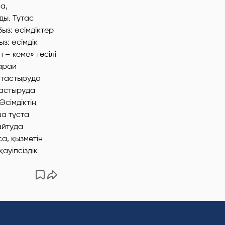
а,
ды. Тұтас
ыз: өсімдіктер
з: өсімдік
 – кеме» тәсілі
қарай
оптастыруда
тастыруда
сімдіктің
ша тұста
 айтуда
а, қызметін
ауіпсіздік