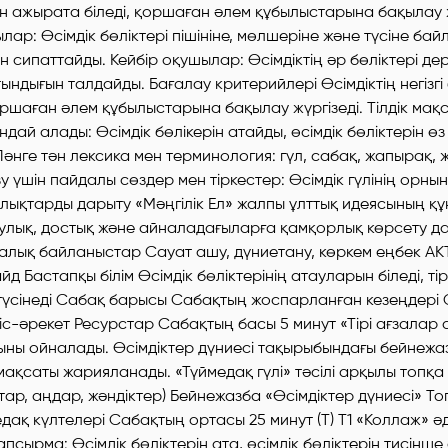
ерін ажырата біледі, қоршаған әлем құбылыстарына бақылау 
лар: Өсімдік бөліктері пішініне, мөлшеріне және түсіне ба
н сипаттайды. Кейбір оқушылар: Өсімдіктің әр бөліктері д
ындығын талдайды. Бағалау критерийлері Өсімдіктің негізгі 
шаған әлем құбылыстарына бақылау жүргізеді. Тілдік мақ
ай алады: Өсімдік бөлікерін атайды, өсімдік бөліктерін ө
әнге тән лексика мен терминология: гүл, сабақ, жапырақ, ж
у үшін пайдалы сөздер мен тіркестер: Өсімдік гүлінің орны
лықтарды дарыту «Мәңгілік Ел» жалпы ұлттық идеясының қ
саулық, достық және айналадағыларға қамқорлық көрсету д
алық байланыстар Сауат ашу, дүниетану, көркем еңбек АК
 Бастапқы білім Өсімдік бөліктерінің атауларын біледі, тір
түсінеді Сабақ барысы Сабақтың жоспарланған кезеңдері
с-әрекет Ресурстар Сабақтың басы 5 минут «Тірі ағзалар 
ыны ойналады. Өсімдіктер дүниесі тақырыбындағы бейнежа
ақсаты жарияланады. «Түймедақ гүлі» тәсілі арқылы топқа 
ұстар, аңдар, жәндіктер) Бейнежазба «Өсімдіктер дүниесі» Т
дақ күлтелері Сабақтың ортасы 25 минут (Т) Т1 «Коллаж» әд
псырма: Өсімдік бөліктерін ата, өсімдік бөліктерін тисінш