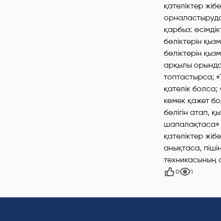
қателіктер жіб
орналастыруда 
қарбыз: өсімді
бөліктерін қызм
бөліктерін қызм
арқылы орындал
топтастырса; «
қателік болса;
көмек қажет бо
бөлігін атап, қ
шапалақтаса» Өс
қателіктер жіб
анықтаса, пішін
техникасының 
0
1