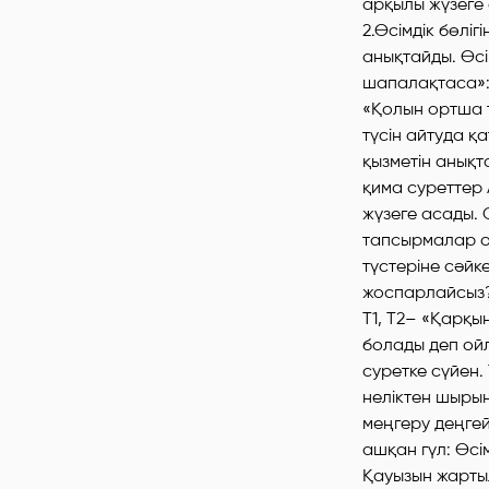
арқылы жүзеге а
2.Өсімдік бөліг
анықтайды. Өсі
шапалақтаса»: Ө
«Қолын ортша т
түсін айтуда қ
қызметін анықт
қима суреттер 
жүзеге асады. 
тапсырмалар оң
түстеріне сәйк
жоспарлайсыз?
Т1, Т2– «Қарқы
болады деп ойл
суретке сүйен.
неліктен шыры
меңгеру деңгей
ашқан гүл: Өсі
Қауызын жартыл