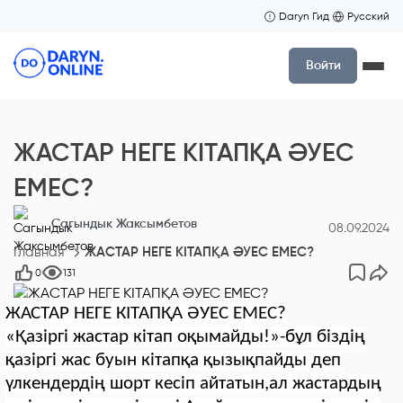
Daryn Гид
Русский
Войти
ЖАСТАР НЕГЕ КІТАПҚА ӘУЕС
ЕМЕС?
Сагындык Жаксымбетов
08.09.2024
Главная
ЖАСТАР НЕГЕ КІТАПҚА ӘУЕС ЕМЕС?
0
131
ЖАСТАР НЕГЕ КІТАПҚА ӘУЕС ЕМЕС?
«Қазіргі жастар кітап оқымайды!»-бұл біздің
қазіргі жас буын кітапқа қызықпайды деп
үлкендердің шорт кесіп айтатын,ал жастардың