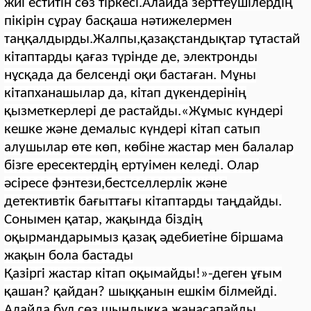
жиі еститін сөз тіркесі.Алайда зерттеушілердің
пікірін сұрау басқаша нәтижелермен
таңқалдырды.Жалпы,қазақстандықтар тұтастай
кітаптарды қағаз түрінде де, электронды
нұсқада да белсенді оқи бастаған.
Мұны
кітапханашылар да, кітап дүкендерінің
қызметкерлері де растайды.«Жұмыс күндері
кешке және демалыс күндері кітап сатып
алушылар өте көп, көбіне жастар мен балалар
бізге ересектердің ертуімен келеді. Олар
әсіресе фэнтези,бестселлерлік және
детективтік бағыттағы кітаптарды таңдайды.
Сонымен қатар, жақында біздің
оқырмандарымыз қазақ әдебиетіне біршама
жақын бола бастады
Қазіргі жастар кітап оқымайды!»-деген ұғым
қашан? қайдан? шыққанын ешкім білмейді.
Алайда бұл сөз шындыққа жанасапайды.