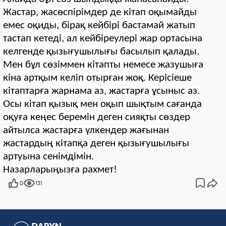
Жастар, жасөспірімдер де кітап оқымайды
емес оқиды, бірақ кейбірі бастамай жатып
тастап кетеді, ал кейбіреулері жар ортасына
келгенде қызығушылығы басылып қалады.
Мен бұл сөзіммен кітапты немесе жазушыға
кіна артқым келіп отырған жоқ. Керісіеше
кітаптарға жарнама аз, жастарға ұсыныс аз.
Осы кітап қызық мен оқып шықтым сағанда
оқуға кеңес беремін деген сияқты сөздер
айтылса жастарға үлкендер жағынан
жастардың кітапқа деген қызығушылығы
артуына сенімдімін.
Назарлар
ы
ң
ы
зға рахмет!
0
131