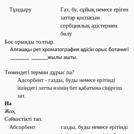
Тұндыру
Газ, бу, сұйық немесе еріген
заттар қоспасын
сорбциялық әдістермен
бөлу
Бос орынды толтыр.
Алғашқы рет хроматография әдісін орыс ботанигі
_______ ______жылы ашты.
Төмендегi термин дұрыс па?
Адсорбент
- газды, буды немесе ерітінді
ішіндегі затты өзінің бет қабатына сіңіргіш
зат.
Иә
Жоқ
Сәйкестiктi тап.
Абсорбент
газды, буды немесе ерітінді