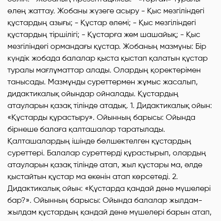
өлең жаттау. Жобаны жүзеге асыру - Қыс мезгіліндегі
құстардың азығы; - Құстар әлемі; - Қыс мезгіліндегі
құстардың тіршілігі; - Құстарға жем шашайық; - Қыс
мезгіліндегі ормандағы құстар. Жобаның мазмұны: Бір
күндік жобада балалар қыста қыстап қалатын құстар
туралы мағлұматтар алады. Олардың қоректерімен
танысады. Мазмұнды суреттермен жұмыс жасалып,
дидактикалық ойындар ойналады. Құстардың
атауларын қазақ тілінде атадық. 1. Дидактикалық ойын:
«Құстарды құрастыру». Ойынның барысы: Ойында
бірнеше балаға қалташалар таратылады.
Қалташалардың ішінде бөлшектелген құстардың
суреттері. Балалар суреттерді құрастырып, олардың
атауларын қазақ тілінде атап, жыл құстары ма, әлде
қыстайтын құстар ма екенін атап көрсетеді. 2.
Дидактикалық ойын: «Құстарда қандай дене мүшелері
бар?». Ойынның барысы: Ойында балалар жылдам-
жылдам құстардың қандай дене мүшелері барын атап,