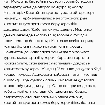
күн. Мақсаты: Қыстайтын құстар туралы білімдерін
тереңдету және де оларға қамқорлық жасау.
Міндеттері: • Қыстайтын құстар туралы ой-өрістерін
кеңейту. • Тәрбиеленушілер мен ата-аналарын
қыстайтын құстарға көмек беру керектігін
дағдыландыру. Жобаның актуалдылығы: Мектепке
дейінгі мекемеде экологиялық тәрбие актуалды
проблемалар болып отыр. Мектепке дейінгі период
кезінде баланың жеке тұлғасы қалыптасады.
Сондықтан да, балаларға осы кезде тірі табиғат
туралы қызықтыра білу керек. Қоршаған ортаны
қорғай білуге, оған деген сүйіспеншілік дағдысын
қалыптастыру керек. Жылдың 12 айында да құстар бізді
қоршап жүреді. Адамдарға пайдасын тигізіп, қуаныш
сыйлайды. Қүн суытқан сайын, қыстайтын құстарға
тамақ табу қиындай түседі. Олар сондай кезде азық
таба алмай өліп қалады. Сондықтан да, біздер,
педагогтар, ата-аналармен бірлесе отырып,
қыстайтын құстарға көмек беру керектігіне, баланың