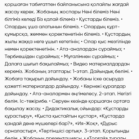
қоршаған табиғатпен байланысына қолайлы жағдай
жасау керек. Жобаның жоспары Нені білеміз Нені
білгіміз келеді Біз қалай білеміз • Құстарды білеміз. •
Олардың ұша алатынын білеміз. • Олардың құрт-
құмырсқа, жеммен қоректенетінін білеміз. • Құстардың
жылы жаққа неге ұшып кететінін; • Олар қыс мезгілінде
немен қоректенетінін. • Ата-аналардан сұраймыз; •
Тәрбиешіден сұраймыз; • Мұғалімнен сұраймыз; •
Далаға шығып бақылаймыз; • Видео материалдардан
көреміз. Жобаның этаптары: 1-этап. Дайындық бөлімі. •
Жобаға тақырып дайындау. • Жобаны іске асыруда
қажетті материалдар дайындау. • Көрнекі құралдар
дайындау. • Ата-аналармен әңгімелесу. 2-этап. Негізгі
бөлім. Іс-тәжірибе. • Серуен кезінде қоршаған ортаға
бақылау жасау. • Дидактикалық ойындар: «Құстарды
құрастыру», «Қыста қыстайтын құстар», «Құстарда
қандай дене мүшелері бар?», «Ия-Жоқ», «Дұрыс
орналастыр», «Төртіншісі артық». 3-этап. Қорытынды
бөлім. • Жобаның презентациясы. • «Торғай» туралы