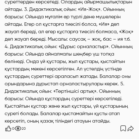
суреттерден көрсетеді. Олардың айырмашылықтарын
айтады. 3. Дидактикалық ойын: «Ия-Жоқ». Ойынның
барысы: Ойында мұғалім әр түрлі дене мүшелерін
айтады. Егер ол құстарға тиесілі болса, «Ия» деп
жауап береді, ал егер құстарға тиесілі болмаса, «Жоқ»
деп жауап береді. Мысалы: саусақ – жоқ, бас – ия т.б.
4. Дидактикалық ойын: «Дұрыс орналастыр». Ойынның
барысы: Ойында айналмалы шеңбер үш топқа
бөлінеді. Онда үй құстары, жыл құстары, қыстайтын
құстардың мекені көрсетілген. Ал үстелдің үстінде
құстардың суреттері араласып жатады. Балалар оны
орындарына дұрыстап орналастырулары керек. 5.
Дидактикалық ойын: «Төртіншісі артық». Ойынның
барысы: Ойында құстардың суреттері көрсетіледі.
Қыстайтын құстар және жыл құстары, үй құстарының
суреті болады. Балалар қыстамайтын құсты атап
көрсетіп, оның қазақ тіліндегі атауын атайды.
0
20