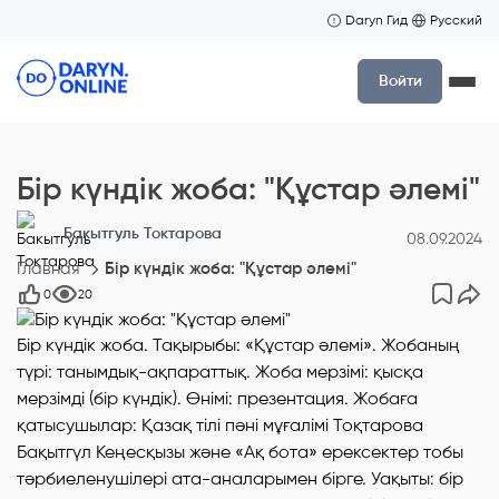
Daryn Гид
Русский
Войти
Бір күндік жоба: "Құстар әлемі"
Бакытгуль Токтарова
08.09.2024
Главная
Бір күндік жоба: "Құстар әлемі"
0
20
Бір күндік жоба. Тақырыбы: «Құстар әлемі». Жобаның
түрі: танымдық-ақпараттық. Жоба мерзімі: қысқа
мерзімді (бір күндік). Өнімі: презентация. Жобаға
қатысушылар: Қазақ тілі пәні мұғалімі Тоқтарова
Бақытгүл Кеңесқызы және «Ақ бота» ерексектер тобы
тәрбиеленушілері ата-аналарымен бірге. Уақыты: бір