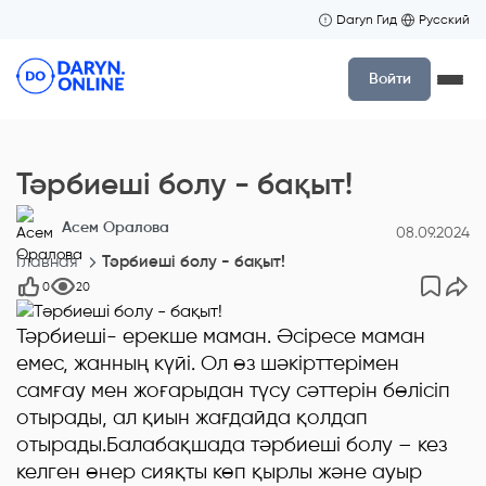
Daryn Гид
Русский
Войти
Тәрбиеші болу - бақыт!
Асем Оралова
08.09.2024
Главная
Тәрбиеші болу - бақыт!
0
20
Тәрбиеші- ерекше маман. Әсіресе маман
емес, жанның күйі. Ол өз шәкірттерімен
самғау мен жоғарыдан түсу сәттерін бөлісіп
отырады, ал қиын жағдайда қолдап
отырады.
Балабақшада тәрбиеші болу – кез
келген өнер сияқты көп қырлы және ауыр