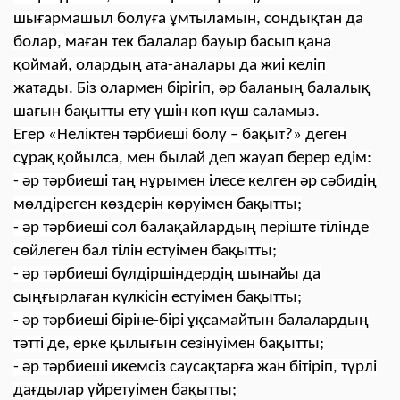
шығармашыл болуға ұмтыламын, сондықтан да
болар, маған тек балалар бауыр басып қана
қоймай, олардың ата-аналары да жиі келіп
жатады. Біз олармен бірігіп, әр баланың балалық
шағын бақытты ету үшін көп күш саламыз.
Егер «Неліктен тәрбиеші болу – бақыт?» деген
сұрақ қойылса, мен былай деп жауап берер едім:
- әр тәрбиеші таң нұрымен ілесе келген әр сәбидің
мөлдіреген көздерін көруімен бақытты;
- әр тәрбиеші сол балақайлардың періште тілінде
сөйлеген бал тілін естуімен бақытты;
- әр тәрбиеші бүлдіршіндердің шынайы да
сыңғырлаған күлкісін естуімен бақытты;
- әр тәрбиеші біріне-бірі ұқсамайтын балалардың
тәтті де, ерке қылығын сезінуімен бақытты;
- әр тәрбиеші икемсіз саусақтарға жан бітіріп, түрлі
дағдылар үйретуімен бақытты;