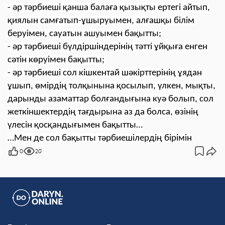
- әр тәрбиеші қанша балаға қызықты ертегі айтып,
қиялын самғатып-ұшыруымен, алғашқы білім
беруімен, сауатын ашуымен бақытты;
- әр тәрбиеші бүлдіршіндерінің тәтті ұйқыға енген
сәтін көруімен бақытты;
- әр тәрбиеші сол кішкентай шәкірттерінің ұядан
ұшып, өмірдің толқынына қосылып, үлкен, мықты,
дарынды азаматтар болғандығына куә болып, сол
жеткіншектердің тағдырына аз да болса, өзінің
үлесін қосқандығымен бақытты…
…Мен де сол бақытты тәрбиешілердің бірімін
0
20