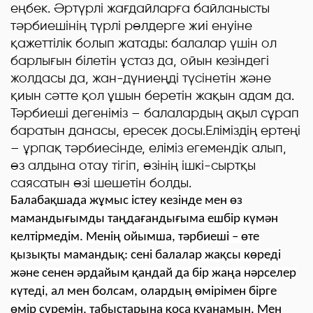
еңбек. Әртүрлі жағдайларға байланысты
тәрбиешінің түрлі рөлдерге жиі енуіне
қажеттілік болып жатады: балалар үшін ол
барлығын білетін ұстаз да, ойын кезіндегі
жолдасы да, жан-дүниеңді түсінетін және
қиын сәтте қол ұшын беретін жақын адам да.
Тәрбиеші дегеніміз – балалардың ақыл сұрап
баратын данасы, ересек досы.Еліміздің ертеңі
– ұрпақ тәрбиесінде, еліміз егемендік алып,
өз алдына отау тігіп, өзінің ішкі-сыртқы
саясатын өзі шешетін болды.
Балабақшада жұмыс істеу кезінде мен өз
мамандығымды таңдағандығыма ешбір күмән
келтірмедім. Менің ойымша, тәрбиеші – өте
қызықты мамандық: сені балалар жақсы көреді
және сенен әрдайым қандай да бір жаңа нәрселер
күтеді, ал мен болсам, олардың өмірімен бірге
өмір сүремін, табыстарына қоса қуанамын. Мен