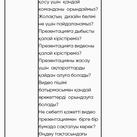
қосу үшін қандай
команданы орындаймыз?
Жолақтың дизайн бөлімі
не үшін пайдаланамыз?
Презентацияға дыбысты
қалай кірістіреміз?
Презентацияға видеоны
қалай кірістіреміз?
Презентацияны жасау
үшін ақпараттарды
қайдан алуға болады?
Видео пішімі
батырмасымен қандай
әрекеттерді орындауға
болады?
Не себепті қажетті видео
презентациямен бірге бір
бумада сақталуы керек?
Өңдеу тақтасындағы