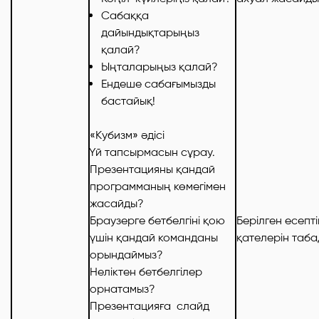
Сабаққа
дайындықтарыңыз
қалай?
Ыңталарыңыз қалай?
Ендеше сабағымызды
бастайық!
«Кубизм» әдісі
Үй тапсырмасын сұрау.
Презентацияны қандай
программаның көмегімен
жасайды?
Браузерге бетбелгіні қою
Берілген есепт
үшін қандай команданы
қателерін таба
орындаймыз?
Неліктен бетбелгілер
орнатамыз?
Презентацияға слайд