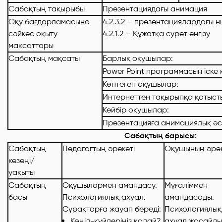
Сабақтың тақырыбы
Презентациядағы анимация
Оқу бағдарламасына
4.2.3.2 – презентациялардағы 
сәйкес оқыту
4.2.1.2 – Құжатқа сурет енгізу
мақсаттары
Сабақтың мақсаты
Барлық оқушылар:
Power Point программасын іске
Көптеген оқушылар:
Интернеттен тақырыпқа қатыст
Кейбір оқушылар:
Презентацияға анимациялық ә
Сабақтың барысы:
Сабақтың
Педагогтың әрекеті
Оқушының әрек
кезеңі/
уақыты
Сабақтың
Оқушылармен амандасу.
Мұғаліммен
басы
Психологиялық ахуал.
амандасады.
Сұрақтарға жауап береді:
Психологиялық
Көңіл
-күйлеріңіз қалай?
ахуал жасайды