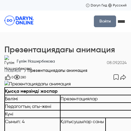
Daryn Гид
Русский
Войти
Презентациядағы анимация
Гүлім Наширбекова
08.09.2024
Главная
Презентациядағы анимация
0
280
Қысқа мерзімді жоспар
Бөлімі
Презентациялар
Педагогтың аты-жөні
Күні
Сынып: 4
Қатысушылар саны