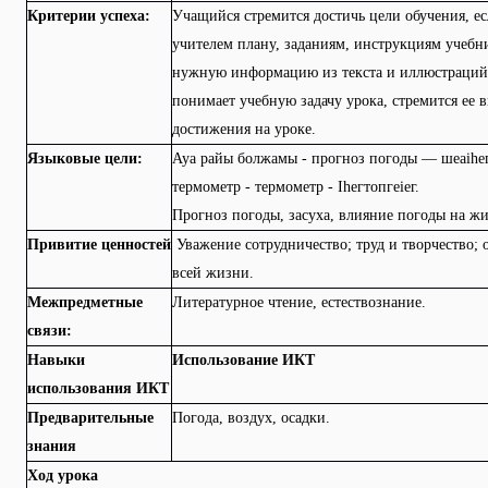
Критерии успеха:
Учащийся стремится достичь цели обучения, ес
учителем плану, заданиям, инструкциям учебни
нужную информацию из текста и иллюстраций 
понимает учебную задачу урока, стремится ее 
достижения на уроке.
Языковые цели:
Ауа райы болжамы - прогноз погоды — шеаіһег 
термометр - термометр - Іһегтопгеіег.
Прогноз погоды, засуха, влияние погоды на ж
Привитие ценностей
Уважение сотрудничество; труд и творчество; 
всей жизни.
Межпредметные
Литературное чтение, естествознание.
связи:
Навыки
Использование ИКТ
использования ИКТ
Предварительные
Погода, воздух, осадки.
знания
Ход урока