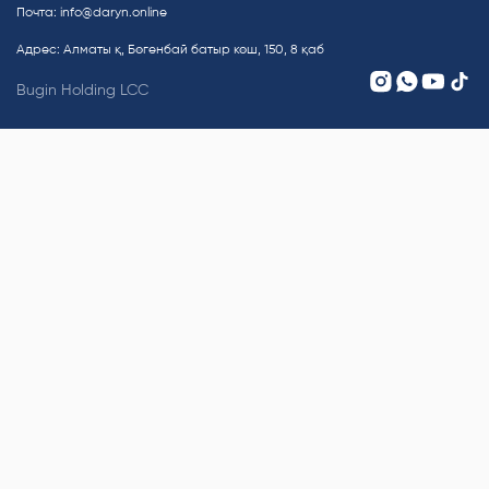
Почта:
info@daryn.online
Адрес: Алматы қ, Бөгенбай батыр көш, 150, 8 қаб
Bugin Holding LCC