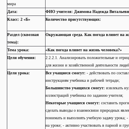
мира
Дата:
ФИО учителя: Джимова Надежда Витальевн
Класс: 2 «Б»
Количество присутствующих:
Раздел (сквозная
Окружающая среда. Как погода влияет на ж
тема):
Тема урока:
«Как погода влияет на жизнь человека?»
Цели обучения:
2.2.2.1. Анализировать положительные и отри
для жизни и хозяйственной деятельности люде
Цели урока:
Все учащиеся смогут:
- действовать по соста
инструкциям учебника и рабочей тетради;
Большинство учащихся смогут:
извлекать ну
иллюстраций учебника по заданию учителя;
Некоторые учащиеся смогут:
составить прогн
сделать выводы о взаимосвязи природных явлен
понимать и выполнять учебную задачу урока; -
на уроке; - активно участвовать в парной и гр