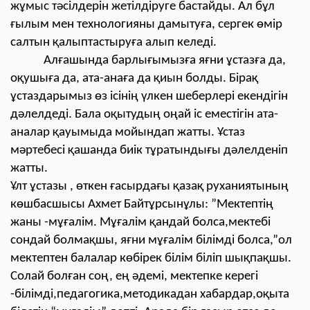
жұмыс тәсілдерін жетілдіруге бастайды. Ал бұл
ғылым мен технологияны дамытуға, сергек өмір
салтын қалыптастыруға алып келеді.
Алғашында барлығымызға яғни ұстазға да,
оқушыға да, ата-анаға да қиын болды. Бірақ
ұстаздарымыз өз ісінің үлкен шеберлері екендігін
дəлелдеді. Бала оқытудың оңай іс еместігін ата-
аналар қауымыда мойындап жатты. Ұстаз
мəртебесі қашанда биік тұратындығы дəлелденіп
жатты.
Ұлт ұстазы , өткен ғасырдағы қазақ руханиятының
көшбасшысы Ахмет Байтұрсынұлы: ”Мектептің
жаны -мұғалім. Мұғалім қандай болса,мектебі
сондай болмақшы, яғни мұғалім білімді болса,”ол
мектептен балалар көбірек білім біліп шықпақшы.
Солай болған соң, ең əдемі, мектепке керегі
-білімді,педагогика,методикадан хабардар,оқыта