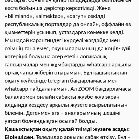
бастады. Сонымен қатар теледидарда белгіленген
кесте бойынша дәрістер көрсетіледі. Және
«bilimland», «aіmektep», «daryn» секілді
республикалық порталдар да онлайн, оффлайн өз
қызметтерін ұсынып, ұстаздарға көмекке келді.
Мынадай карантиндегі күрделі жағдайда мен
өзімнің ғана емес, оқушыларымның да көңіл-күйі
көтеріңкі болуына әсер ететін логикалық
тапсырмалар мен жұмбақтарды whatcapp арқылы
ортақ чатқа жіберіп отырамын. Бұл қашықтықтан
оқыту жүйесінде telegram бағдарламасы мен
whatcapp пайдаланамын. Ал ZOOM бағдарламасы
балалармен онлайн сабақты жүзбе-жүз экран
алдында кездесу арқылы жүзеге асырылатынын
білемін. Дегенмен ата – аналарымның шешімі
уатсап болғандықтан осылай болды.
Қашықтықтан оқыту қалай тиімді жүзеге асады:
Біріншіден.
Теледидар арқылы сабақ өткізу. Бұл –