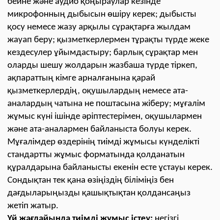
бейне және аудио қоңыраулар кезінде
микрофонның дыбысын өшіру керек; дыбысты
қосу немесе жазу арқылы сұрақтарға жылдам
жауап беру; қызметкерлермен тұрақты түрде жеке
кездесулер ұйымдастыру; барлық сұрақтар мен
оларды шешу жолдарын жазбаша түрде тіркеп,
ақпараттың кімге арналғанына қарай
қызметкерлердің, оқушылардың немесе ата-
аналардың чатына не поштасына жіберу; мұғалім
жұмыс күні ішінде әріптестерімен, оқушылармен
және ата-аналармен байланыста болуы керек.
Мұғалімдер өздерінің тиімді жұмысы күнделікті
стандартты жұмыс форматында қолданатын
құралдарына байланысты екенін есте ұстауы керек.
Сондықтан тек қана өзіңіздің біліміңіз бен
дағдыларыңызды қашықтықтан қолдансаңыз
жетіп жатыр.
Үй жағдайында тиімді жұмыс істеу:
негізгі