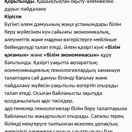
Қорытынды.
Қашықтықтан оқыту-әлемжеліні
дұрыс пайдалану
Кіріспе
Бүгінгі әлем дамуының жаңа ұстанымдары білім
беру жүйесінен күн сайынғы экономикалық,
әлеуметтік және мәдени өзгерістерге мейлінше
бейімделуді талап етеді. Әлем қазіргі күні
«білім
қоғамын»
және
«білім экономикасын»
құру
бағытында. Қазіргі уақытта ақпараттық-
коммуникациялық технологиялардың заманауи
талаптарға сай дамуы білімді бағалау және
пайдалану жүйесін уақытылы өзгертіп отыруды
талап етеді. Осыған байланысты оқытуда
қолданылатын әдіс-тәсілдер,
әдістемелер,технологиялар білім беру талаптарына
байланысты жаңартылып отырады. Сапалы терең
білімді меңгеруге талпынған өскелең ұрпақтың
жеткілікті дәрежеде сандық сауаттылығы бар,