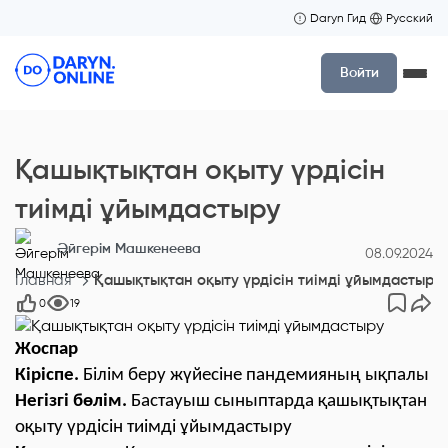
Daryn Гид
Русский
Войти
Қашықтықтан оқыту үрдісін
тиімді ұйымдастыру
Әйгерім Машкенеева
08.09.2024
Главная
Қашықтықтан оқыту үрдісін тиімді ұйымдастыру
0
19
Жоспар
Кіріспе.
Білім беру жүйесіне пандемияның ықпалы
Негізгі бөлім.
Бастауыш сыныптарда қашықтықтан
оқыту үрдісін тиімді ұйымдастыру