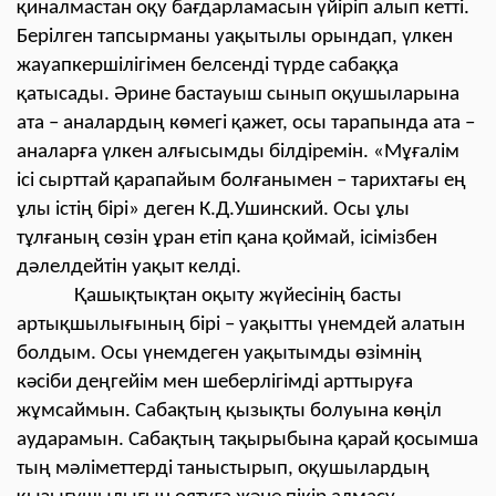
қиналмастан оқу бағдарламасын үйіріп алып кетті.
Берілген тапсырманы уақытылы орындап, үлкен
жауапкершілігімен белсенді түрде сабаққа
қатысады. Әрине бастауыш сынып оқушыларына
ата – аналардың көмегі қажет, осы тарапында ата –
аналарға үлкен алғысымды білдіремін. «Мұғалім
ісі сырттай қарапайым болғанымен – тарихтағы ең
ұлы істің бірі» деген К.Д.Ушинский. Осы ұлы
тұлғаның сөзін ұран етіп қана қоймай, ісімізбен
дәлелдейтін уақыт келді.
Қашықтықтан оқыту жүйесінің басты
артықшылығының бірі – уақытты үнемдей алатын
болдым. Осы үнемдеген уақытымды өзімнің
кәсіби деңгейім мен шеберлігімді арттыруға
жұмсаймын. Сабақтың қызықты болуына көңіл
аударамын. Сабақтың тақырыбына қарай қосымша
тың мәліметтерді таныстырып, оқушылардың