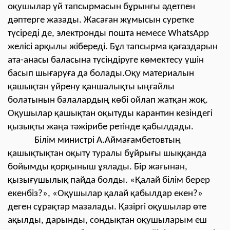
оқушылар үй тапсырмасын бұрынғы әдетпен
дәптерге жазады. Жасаған жұмысын суретке
түсіреді де, электронды пошта немесе WhatsApp
желісі арқылы жібереді. Бұл тапсырма қағаздарын
ата-анасы баласына түсіндіруге көмектесу үшін
басып шығаруға да болады.Оқу материалын
қашықтан үйрену қаншалықты ыңғайлы
болатынын балалардың көбі ойлап жатқан жоқ.
Оқушылар қашықтан оқытуды карантин кезіндегі
қызықты жаңа тәжірибе ретінде қабылдады.
Білім министрі А.Аймағамбетовтың
қашықтықтан оқыту туралы бұйрығы шыққанда
бойымды қорқыныш ұялады. Бір жағынан,
қызығушылық пайда болды. «Қалай білім берер
екенбіз?», «Оқушылар қалай қабылдар екен?»
деген сұрақтар мазалады. Қазіргі оқушылар өте
ақылды, дарынды, сондықтан оқушыларым еш