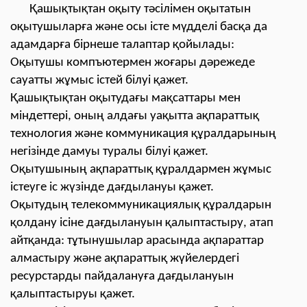
Қашықтықтан оқыту тәсілімен оқытатын
оқытушыларға және осы істе мүдделі басқа да
адамдарға бірнеше талаптар қойылады:
Оқытушы компъютермен жоғары дәрежеде
сауатты жұмыс істей білуі қажет.
Қашықтықтан оқытудағы мақсаттары мен
міндеттері, оның алдағы уақытта ақпараттық
технология және коммуникация құралдарының
негізінде дамуы туралы білуі қажет.
Оқытушының ақпараттық құралдармен жұмыс
істеуге іс жүзінде дағдылануы қажет.
Оқытудың телекоммуникациялық құралдарын
қолдану ісіне дағдылануын қалыптастыру, атап
айтқанда: тұтынушылар арасында ақпараттар
алмастыру және ақпараттық жүйелердегі
ресурстарды пайдалануға дағдылануын
қалыптастыруы қажет.