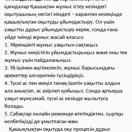
қағидалар Қашықтан жұмыс істеу кезіндегі
оқытушының негізгі міндеті – карантин кезеңінде
қашықтықтан оқытуды ұйымдастыру. Ол үшін
уақытты дұрыс ұйымдастыру керек, сонда ғана
үйде тиімді жұмыс жасай аласыз:
1. Үйреншікті жұмыс уақытын сақтаңыз.
2. Жұмыс кеңістігін ұйымдастырыңыз және оны тек
жұмыс үшін пайдаланыңыз.
3. Үй ішімен әңгімелесіп, жұмыс барысындағы
әрекеттер алгоритмін түсіндіріңіз.
4. Түскі ас пен жеңіл тамақ ішетін уақытты алдын
ала анықтап, ас әзірлеп қойыңыз. Сонда артықша
уақыт жұмсамай, түскі ас кезінде жылытуға
болады.
5. Сабақтар онлайн режимде өтетіндіктен, сыртқы
келбетіңізді де ұмытпаған жөн.
Қашықтықтан оқытуда оқу процесін дұрыс