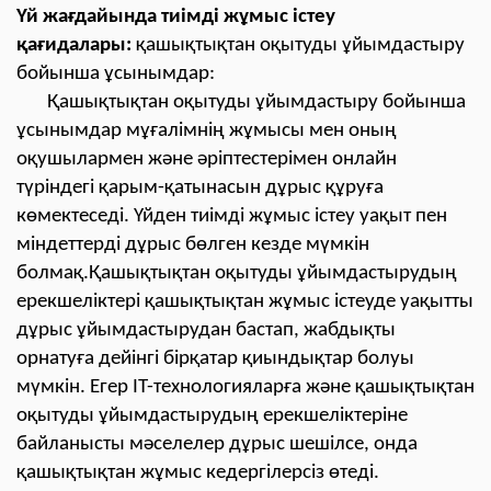
Үй жағдайында тиімді жұмыс істеу
қағидалары:
қашықтықтан оқытуды ұйымдастыру
бойынша ұсынымдар:
Қашықтықтан оқытуды ұйымдастыру бойынша
ұсынымдар мұғалімнің жұмысы мен оның
оқушылармен және әріптестерімен онлайн
түріндегі қарым-қатынасын дұрыс құруға
көмектеседі. Үйден тиімді жұмыс істеу уақыт пен
міндеттерді дұрыс бөлген кезде мүмкін
болмақ.Қашықтықтан оқытуды ұйымдастырудың
ерекшеліктері қашықтықтан жұмыс істеуде уақытты
дұрыс ұйымдастырудан бастап, жабдықты
орнатуға дейінгі бірқатар қиындықтар болуы
мүмкін. Егер IT-технологияларға және қашықтықтан
оқытуды ұйымдастырудың ерекшеліктеріне
байланысты мәселелер дұрыс шешілсе, онда
қашықтықтан жұмыс кедергілерсіз өтеді.