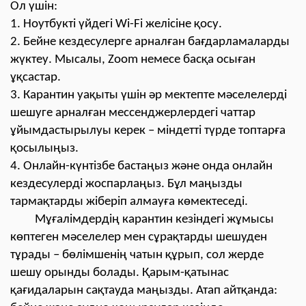
Ол үшін:
1. Ноутбукті үйдегі Wi-Fi желісіне қосу.
2. Бейне кездесулерге арналған бағдарламаларды
жүктеу. Мысалы, Zoom немесе басқа осыған
ұқсастар.
3. Карантин уақыты үшін әр мектепте мәселелерді
шешуге арналған мессенджерлердегі чаттар
ұйымдастырылуы керек – міндетті түрде топтарға
қосылыңыз.
4. Онлайн-күнтізбе бастаңыз және онда онлайн
кездесулерді жоспарлаңыз. Бұл маңызды
тармақтарды жіберіп алмауға көмектеседі.
Мұғалімдердің карантин кезіндегі жұмысы
көптеген мәселелер мен сұрақтарды шешуден
тұрады – бөлімшенің чатын құрып, сол жерде
шешу орынды болады. Қарым-қатынас
қағидаларын сақтауда маңызды. Атап айтқанда: