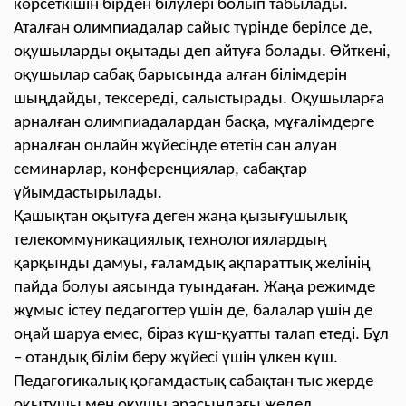
көрсеткішін бірден білулері болып табылады.
Аталған олимпиадалар сайыс түрінде берілсе де,
оқушыларды оқытады деп айтуға болады. Өйткені,
оқушылар сабақ барысында алған білімдерін
шыңдайды, тексереді, салыстырады. Оқушыларға
арналған олимпиадалардан басқа, мұғалімдерге
арналған онлайн жүйесінде өтетін сан алуан
семинарлар, конференциялар, сабақтар
ұйымдастырылады.
Қашықтан оқытуға деген жаңа қызығушылық
телекоммуникациялық технологиялардың
қарқынды дамуы, ғаламдық ақпараттық желінің
пайда болуы аясында туындаған. Жаңа режимде
жұмыс істеу педагогтер үшін де, балалар үшін де
оңай шаруа емес, біраз күш-қуатты талап етеді. Бұл
– отандық білім беру жүйесі үшін үлкен күш.
Педагогикалық қоғамдастық сабақтан тыс жерде
оқытушы мен оқушы арасындағы жедел