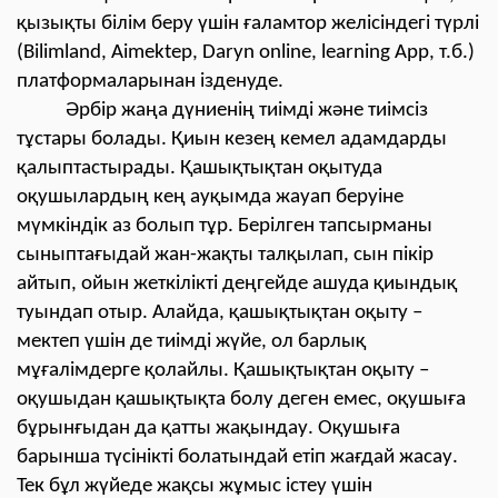
қызықты білім беру үшін ғаламтор желісіндегі түрлі
(Bilimland, Аіmektep, Daryn online, learning App, т.б.)
платформаларынан ізденуде.
Әрбір жаңа дүниенің тиімді және тиімсіз
тұстары болады. Қиын кезең кемел адамдарды
қалыптастырады. Қашықтықтан оқытуда
оқушылардың кең ауқымда жауап беруіне
мүмкіндік аз болып тұр. Берілген тапсырманы
сыныптағыдай жан-жақты талқылап, сын пікір
айтып, ойын жеткілікті деңгейде ашуда қиындық
туындап отыр. Алайда, қашықтықтан оқыту –
мектеп үшін де тиімді жүйе, ол барлық
мұғалімдерге қолайлы. Қашықтықтан оқыту –
оқушыдан қашықтықта болу деген емес, оқушыға
бұрынғыдан да қатты жақындау. Оқушыға
барынша түсінікті болатындай етіп жағдай жасау.
Тек бұл жүйеде жақсы жұмыс істеу үшін