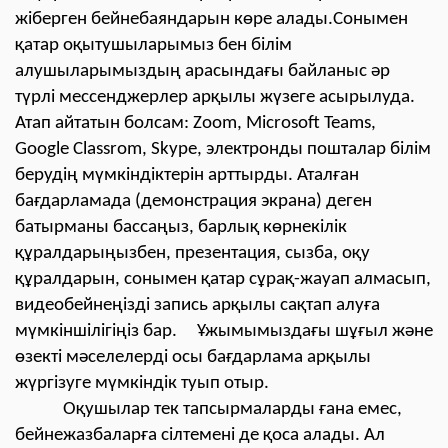
жіберген бейнебаяндарын көре алады.Сонымен
қатар оқытушыларымыз бен білім
алушыларымыздың арасындағы байланыс әр
түрлі мессенджерлер арқылы жүзеге асырылуда.
Атап айтатын болсам: Zoom, Microsoft Teams,
Google Classrom, Skype, электронды пошталар білім
берудің мүмкіндіктерін арттырды. Аталған
бағдарламада (демонстрация экрана) деген
батырманы бассаңыз, барлық көрнекілік
құралдарыңызбен, презентация, сызба, оқу
құралдарын, сонымен қатар сұрақ-жауап алмасып,
видеобейнеңізді запись арқылы сақтап алуға
мүмкіншілігіңіз бар. Ұжымымыздағы шұғыл және
өзекті мәселелерді осы бағдарлама арқылы
жүргізуге мүмкіндік туып отыр.
Оқушылар тек тапсырмаларды ғана емес,
бейнежазбаларға сілтемені де қоса алады. Ал