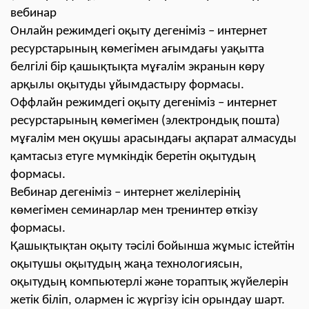
вебинар
Онлайн режимдегі оқыту дегеніміз – интернет
ресурстарының көмегімен ағымдағы уақытта
белгілі бір қашықтықта мұғалім экранын көру
арқылы оқытуды ұйымдастыру формасы.
Оффлайн режимдегі оқыту дегеніміз – интернет
ресурстарының көмегімен (электрондық пошта)
мұғалім мен оқушы арасындағы ақпарат алмасуды
қамтасыз етуге мүмкіндік беретін оқытудың
формасы.
Вебинар дегеніміз – интернет желілерінің
көмегімен семинарлар мен тренинтер өткізу
формасы.
Қашықтықтан оқыту тәсілі бойынша жұмыс істейтін
оқытушы оқытудың жаңа технологиясын,
оқытудың компьютерлі және тораптық жүйелерін
жетік біліп, олармен іс жүргізу ісін орындау шарт.