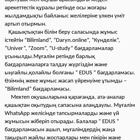
әрекеттестік құралы ретінде осы жоғары
жылдамдықты байланыс желілеріне үлкен үміт
артып отырмын.
Қашықтықтан білім беру саласында жұмыс
істейтін “Bilimland”, “Daryn.online”, “Күнделік”,
“Univer”, “Zoom”, “U-study” бағдарламалар
ұсынылды.Мұғалім ретінде барлық
бағдарламаларға талдау жүргіздім және
ыңғайлы,қолайлы болғаны ” EDUS ” бағдарламасы.
Өзімнің жеке жұмыс жасап үйренуіме ұтымды –
“Bilimland” бағдарламасы.
Мектеп оқушыларына қарағанда, ата-аналар
қашықтан оқытудың сапасына алаңдаулы. Мұғалім
WhatsApp желісінде тапсырмаларды және үй
жұмысын жіберіп отырады. Балалар ” EDUS ”
бағдарламасын ашып, мұғалімдердің жаңа
тақырып жайлы жоспарлары мен пікірін және