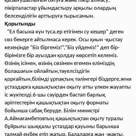
қызығушылығын оятуға және пікір алмасу,
пікірталастар ұйымдастыру арқылы олардың
белсенділігін арттыруға тырысамын.
Қорытынды
“Ел басына күн туса,ер етігімен су кешер” деген
сөз бекерге айтылмаса керек. Осы қиын -қыстау
кезеңінде “Біз біргеміз!”,”Біз үйдеміз!” деп бір-
бірімізге бір ауыздан қолдау көрсетіп келеміз.
Өзінің ісімен, өзінің сөзімен егемен еліміздің
болашағын ойлайтын,тəуелсіздігін
қорғайтын,білімді ұрпақтың тəлімгері біздерге,яғни
ұстаздарға қашықтықтан оқыту атты үлкен жауапты
іс жүктелді.6-шы сəуірден бастап барлық
əріптестерім қашықтықтан оқыту форматы
бойынша сабақ беруде. Білім министрі
А.Аймағамбетовтың қашықтықтан оқыту туралы
бұйрығы шыққалы ұстаздар қауымы барынша
талмай еңбек етіп жатыр. Балаларға жан -жақты,