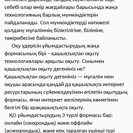
себебі олар өмір жағдайлары барысында жаңа
технологияның барлық мүмкіндіктерін
пайдаланады. Сол мүмкіндіктерді нәтижелі
қолдану мұғалімнің біліктілігіне, біліміне,
тәжірибесіне байланысты.
Оқу үдерісін ұйымдастырудың жаңа
формасының бірі – қашықтықтан оқыту
технологиялары арқылы оқыту. Сонымен
қашықтықтан оқыту дегеніміз не?
Қашықтықтан оқыту дегеніміз — мұғалім мен
оқушы арасында қандай да қашықтықта интернет
ресурстарының сүйемелдеуімен өтілетін оқытудың
формасы, яғни интернет желілерінің көмегімен
белгілі бір арақашықтықта оқыту.
ҚО ұйымдастырудың 3 түрлі формасы бар:
онлайн (синхрондық) және оффлайн
(асинхрондық), және кең таралған үшінші түрі