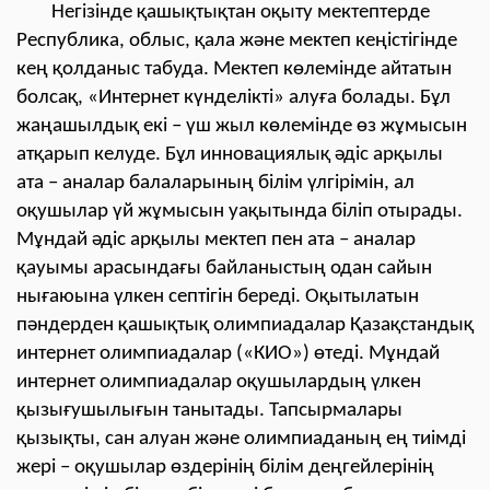
Негізінде қашықтықтан оқыту мектептерде
Республика, облыс, қала және мектеп кеңістігінде
кең қолданыс табуда. Мектеп көлемінде айтатын
болсақ, «Интернет күнделікті» алуға болады. Бұл
жаңашылдық екі – үш жыл көлемінде өз жұмысын
атқарып келуде. Бұл инновациялық әдіс арқылы
ата – аналар балаларының білім үлгірімін, ал
оқушылар үй жұмысын уақытында біліп отырады.
Мұндай әдіс арқылы мектеп пен ата – аналар
қауымы арасындағы байланыстың одан сайын
нығаюына үлкен септігін береді. Оқытылатын
пәндерден қашықтық олимпиадалар Қазақстандық
интернет олимпиадалар («КИО») өтеді. Мұндай
интернет олимпиадалар оқушылардың үлкен
қызығушылығын танытады. Тапсырмалары
қызықты, сан алуан және олимпиаданың ең тиімді
жері – оқушылар өздерінің білім деңгейлерінің