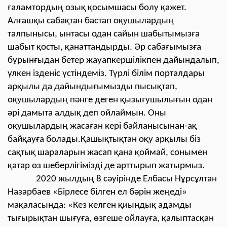
ғаламтордың озық қосымшасы болу қажет.
Алғашқы сабақтан бастап оқушылардың
талпынысы, ынтасы одан сайын шабытымызға
шабыт қосты, қанаттандырды. Әр сабағымызға
бұрынғыдан бетер жауапкершілікпен дайындалып,
үлкен ізденіс үстіндеміз. Түрлі білім порталдары
арқылы да дайындығымызды пысықтап,
оқушылардың пәнге деген қызығушылығын одан
әрі дамыта алдық деп ойлаймын. Оны
оқушылардың жасаған кері байланысынан-ақ
байқауға болады.Қашықтықтан оқу арқылы біз
сақтық шараларын жасап қана қоймай, сонымен
қатар өз шеберлігімізді де арттырып жатырмыз.
2020 жылдың 8 сәуірінде Елбасы Нұрсұлтан
Назарбаев «Бірлесе білген ел бәрін жеңеді»
мақаласында: «Кез келген қиындық адамды
тығырықтан шығуға, өзгеше ойлауға, қалыптасқан