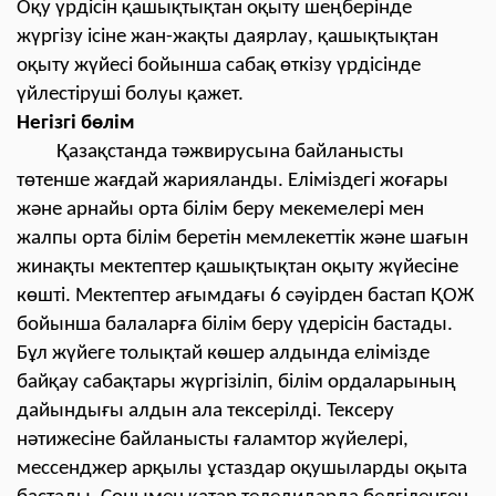
Оқу үрдісін қашықтықтан оқыту шеңберінде
жүргізу ісіне жан-жақты даярлау, қашықтықтан
оқыту жүйесі бойынша сабақ өткізу үрдісінде
үйлестіруші болуы қажет.
Негізгі бөлім
Қазақстанда тәжвирусына байланысты
төтенше жағдай жарияланды. Еліміздегі жоғары
және арнайы орта білім беру мекемелері мен
жалпы орта білім беретін мемлекеттік және шағын
жинақты мектептер қашықтықтан оқыту жүйесіне
көшті. Мектептер ағымдағы 6 сәуірден бастап ҚОЖ
бойынша балаларға білім беру үдерісін бастады.
Бұл жүйеге толықтай көшер алдында елімізде
байқау сабақтары жүргізіліп, білім ордаларының
дайындығы алдын ала тексерілді. Тексеру
нәтижесіне байланысты ғаламтор жүйелері,
мессенджер арқылы ұстаздар оқушыларды оқыта