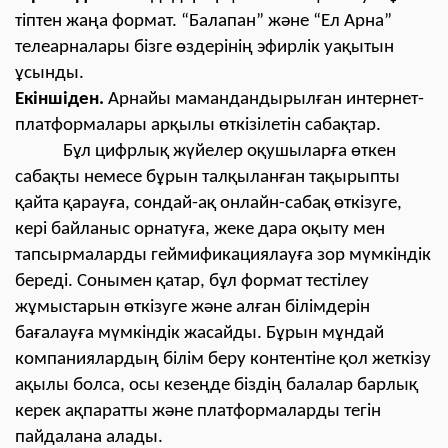
тіптен жаңа формат. “Балапан” және “Ел Арна”
телеарналары бізге өздерінің эфирлік уақытын
ұсынды.
Екіншіден.
Арнайы мамандандырылған интернет-
платформалары арқылы өткізілетін сабақтар.
Бұл цифрлық жүйелер оқушыларға өткен
сабақты немесе бұрын талқыланған тақырыпты
қайта қарауға, сондай-ақ онлайн-сабақ өткізуге,
кері байланыс орнатуға, жеке дара оқыту мен
тапсырмаларды геймификациялауға зор мүмкіндік
береді. Сонымен қатар, бұл формат тестілеу
жұмыстарын өткізуге және алған білімдерін
бағалауға мүмкіндік жасайды. Бұрын мұндай
компаниялардың білім беру контентіне қол жеткізу
ақылы болса, осы кезеңде біздің балалар барлық
керек ақпаратты және платформаларды тегін
пайдалана алады.