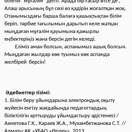
білетін “мұғалім” депті. Арада бір ғасыр өтсе де ,
Алаш арысының бұл сөзі өз қадірін жоғалтқан жоқ.
Отанымыздағы барша балаға қашықтықтан білім
беріп, тəрбие тағылымын дарытып келе жатқан
мыңдаған мұғалім қауымына қажырлы
еңбектеріңіз жана берсін дегім келеді.
Еліміз аман болсын, аспанымыз ашық болсын.
Мыңдаған жылдар көк туымыз көк аспанда
желбірей берсін!
Әдебиеттер тізімі:
1. Білім беру ұйымдарына электрондық оқыту
жүйесін енгізу жағдайында педагогтардың
біліктілігін арттыруды ұйымдастыру әдістемесі /
Ахметова Г.К., Караев Ж.А., Мухамбетжанова С.Т. //
Алматы:АҚ «ҰБАО «Өрлеу», 2013.