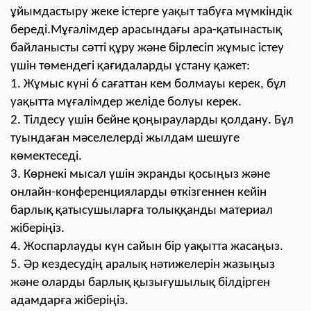
ұйымдастыру жеке істерге уақыт табуға мүмкіндік
береді.Мұғалімдер арасындағы ара-қатынастық
байланысты сәтті құру және бірлесіп жұмыс істеу
үшін төмендегі қағидаларды ұстану қажет:
1. Жұмыс күні 6 сағаттан кем болмауы керек, бұл
уақытта мұғалімдер желіде болуы керек.
2. Тілдесу үшін бейне қоңырауларды қолдану. Бұл
туындаған мәселелерді жылдам шешуге
көмектеседі.
3. Көрнекі мысал үшін экранды қосыңыз және
онлайн-конференцияларды өткізгеннен кейін
барлық қатысушыларға толыққанды материал
жіберіңіз.
4. Жоспарлауды күн сайын бір уақытта жасаңыз.
5. Әр кездесудің аралық нәтижелерін жазыңыз
және оларды барлық қызығушылық білдірген
адамдарға жіберіңіз.