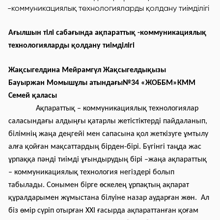
Ағылшын тілі сабағында ақпараттық -коммуникациялық
технологияларды қолдану тиімділігі
Жақсыгелдина Мейрамгүл Жақсыгелдықызы
Бауыржан Момышұлы атындағы№34 «ЖОББМ»КММ
Семей қаласы
Ақпараттық – коммуникациялық технологиялар
саласындағы алдыңғы қатарлы жетістіктерді пайдаланып,
білімнің жаңа деңгейі мен сапасына қол жеткізуге ұмтылу
алға қойған мақсаттардың бірден-бірі. Бүгінгі таңда жас
ұрпаққа пәнді тиімді ұғындырудың бірі –жаңа ақпараттық
– коммуникациялық технология негіздері болып
табылады. Сонымен бірге өскелең ұрпақтың ақпарат
құралдарымен жұмыстана білуіне назар аударған жөн. Ал
біз өмір сүріп отырған ХХІ ғасырда ақпараттанған қоғам