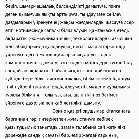
беріп, шығармашылық белсенділікті дамытуға, пәнге
деген қызығушылықты арттыруға, тыңдау мен сөйлеу
дағдыларын үйренуге ең жақсы жағдайларды жасауға әсер
етіп, нәтижесінде сапалы білім алуын қамтамасыз етеді.
Ақпараттық-коммуникациялық технологияларды ағылшын
тілі сабақтарында қолданудың негізгі мақсаттары: тілді
үйренуге деген мотивацияларының артуы, тілдік
компетенцияны дамыту, өзге тілдегі мәтіндерді түсіне білу,
сондай-ақ ақпаратты байланысқан және дәйектелген
күйінде бере білу, лингвистикалық білім көлемінің артуы,
тілін үйреніп жатқан елдің әлеуметтік мәдени құрылымы
туралы білімнің толығуы, ағылшын тілін өз бетімен
үйренуге даярлық пен қабілеттілікті дамыту.
Әрине қазіргі оқушылар кітапханаға
барғаннан гөрі интернетпен жұмыстануға көбірек
қызығушылық танытады, заман талабына сай жеткілікті
дәрежеде сандық сауаты бар, өмір жағдайларының