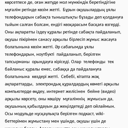
көрсетпесе де, оған жетуде мол мүмкіндік беретіндігіне
мұғалім ретінде көзім жетті. Бұрын оқушылардың ұялы
телефондарын сабақта тыныштықты бұзады деп қолдануға
тыйым салған болсам, ендігі көзқарасым басқаға өзгерді.
Оны ақпаратты іздеу құралы ретінде сабақта пайдаланып,
оқушы пікірімен санасу арқылы бірлесіп жұмыс жасауға
болатынына көзім жетті. Әр сабағымда ұялы
телефондарын, ноутбукті пайдаланып, берілген
тапсырманы орындауға кіріседі. Олар телефонды тек
байланыс құралы емес, сабаққа да пайдалануға
болатынына көздері жетті. Себебі, кітапта жоқ
ақпараттарды, электрондық құралдардың көмегі арқылы
компьютерде өңдеу, интернет желісінен бейне (видео)
арқылы көрсету, оны көшіру мұғалімнің жұмысын да,
оқушының қабылдауын да жеңілдетеді деп ойлаймын.
Осы модульде нұсқаулықта берілген подкаст, wiki-
беттерімен жұмыстану мен үшінде, оқушы үшін де