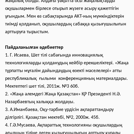
жаңалық болды. Алдағы уақытта осы жаңалықтарды
оқушылармен бірлесе отырып жүзеге асыру қажеттігін
ұғындым. Мен өз сабақтарымда АКТ-ның мүмкіндіктерін
тиімді қолданып, оқушылардың сабаққа қызығушылығын
арттыруға тырыстым.
Пайдаланылған әдебиеттер
1. Г. Исаева, Шет тілі сабағында инновациялық
технологияларды қолданудың кейбір ерекшеліктері. «Жаңа
тұрпатты мұғалім дайындаудың өзекті мәселелері» атты
республикалық ғылыми конференцияның материалдары.
Мектептегі шет тілі, 2011ж. №3 60б.
2. «Жаңа әлемдегі Жаңа Қазақстан» ҚР Президенті Н.Ә.
Назарбаевтың халыққа жолдауы.
3. А.Иманбаева, Оқу-тәрбие үрдісін ақпараттандыру
ділгірлігі. Қазақстан мектебі, №2, 2000ж. 45б.
4. Г.Ә.Мусаева, Ақпараттық технологияны оқушылардың
ағылшын тіліне деген қызығушылығын арттыру құралы