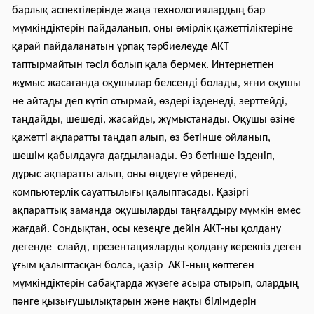
барлық аспектілерінде жаңа технологиялардың бар
мүмкіндіктерін пайдаланып, оны өмірлік қажеттіліктеріне
қарай пайдаланатын ұрпақ тәрбиелеуде АКТ
таптырмайтын тәсіл болып қала бермек. Интернетпен
жұмыс жасағанда оқушылар белсенді болады, яғни оқушы
не айтады деп күтіп отырмай, өздері ізденеді, зерттейді,
таңдайды, шешеді, жасайды, жұмыстанады. Оқушы өзіне
қажетті ақпаратты таңдап алып, өз бетінше ойланып,
шешім қабылдауға дағдыланады. Өз бетінше ізденіп,
дұрыс ақпаратты алып, оны өңдеуге үйренеді,
компьютерлік сауаттылығы қалыптасады. Қазіргі
ақпараттық заманда оқушыларды таңғалдыру мүмкін емес
жағдай. Сондықтан, осы кезеңге дейін АКТ-ны қолдану
дегенде слайд, презентацияларды қолдану керекпіз деген
ұғым қалыптасқан болса, қазір АКТ-ның көптеген
мүмкіндіктерін сабақтарда жүзеге асыра отырып, олардың
пәнге қызығушылықтарын және нақты білімдерін