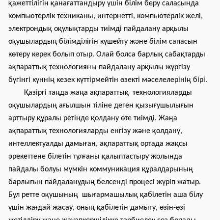
қажеттілігін қанағаттандыру үшін білім беру саласында
компьютерлік техниканы, интернетті, компьютерлік желі,
электрондық оқулықтарды тиімді пайдалану арқылы
оқушылардың білімділігін күшейту және білім сапасын
көтеру керек болып отыр. Олай болса барлық сабақтарды
ақпараттық технологияны пайдалану арқылы жүргізу
бүгінгі күннің кезек күттірмейтін өзекті мәселелерінің бірі.
Қазіргі таңда жаңа ақпараттық технологияларды
оқушылардың ағылшын тіліне деген қызығушылығын
арттыру құралы ретінде қолдану өте тиімді. Жаңа
ақпараттық технологияларды енгізу және қолдану,
интеллектуалды дамыған, ақпараттық ортада жақсы
әрекеттене білетін тұлғаны қалыптастыру жолында
пайдалы болуы мүмкін коммуникация құралдарының
барлығын пайдаланудың белсенді процесі жүріп жатыр.
Бұл ретте оқушының шығармашылық қабілетін аша білу
үшін жағдай жасау, оның қабілетін дамыту, өзін-өзі