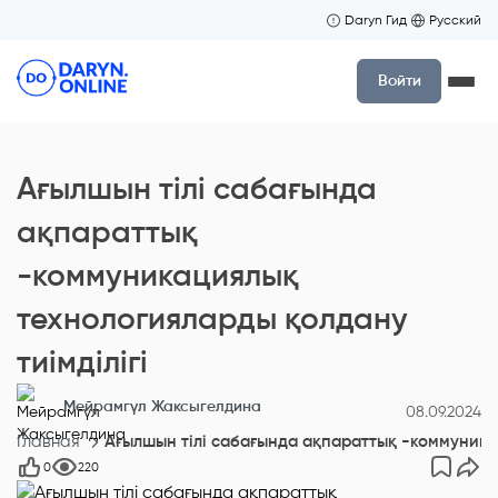
Daryn Гид
Русский
Войти
Ағылшын тілі сабағында
ақпараттық
-коммуникациялық
технологияларды қолдану
тиімділігі
Мейрамгүл Жаксыгелдина
08.09.2024
Главная
Ағылшын тілі сабағында ақпараттық -коммуника
0
220