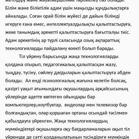
жетілдіру және жауапкершілікке тәрбиелеу сөз болады.
Білім және біліктілік адам үшін маңызды құндылықтарға
айналады. Соған орай білім жүйесі де дайын білімді
игеруге ғана емес, интеллектуалдылықты қалыптастыруға,
жеке танымдық әрекетті қалыптастыруға бағытталуы тиіс.
Адам әрекетінің әр түрлі саласында озық ақпараттық
технологияларды пайдалану өзекті болып барады.
Тіл үйрену барысында жаңа технологияларды
қолдана отырып, педагогикалық қалыптасқан жазу,
тыңдау, түсіну, сөйлеу дағдыларын қалыптастыруға әбден
болады. Ал енді психологиалық жағына келетін болсақ,
қазіргі уақыт ағымындағы оқушылардың әрқайсысының
үйлерінде әдетте көптеген ойындары бар
компьютерлер,ноутбуктар, видеолар мен телевизор бар
болғандықтан, олар қоршаған ортаны осындай тәсілмен
қабылдауға үйренген. Жаңа технологиялардың
мүмкіндіктері оқушыларға оқу бағдарламаларын оқып тіл
үйренуде де сәтті қолданылатынын түсіндіруге мүмкіндік