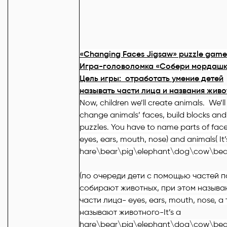
«Changing Faces Jigsaw» puzzle game
Игра-головоломка «Собери мордашк
Цель игры: отработать умение детей
называть части лица и названия живо
Now, children we’ll create animals. We’ll
change animals’ faces, build blocks and
puzzles. You have to name parts of face
eyes, ears, mouth, nose) and animals( It’
hare\bear\pig\elephant\dog\cow\bear
(по очереди дети с помощью частей п
собирают животных, при этом называ
части лица-
eyes
,
ears
,
mouth
,
nose
, а
называют животного-
It
’
s
a
hare
\
bear
\
pig
\
elephant
\
dog
\
cow
\
bea