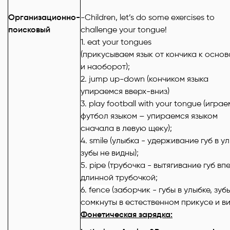
Организационно-
-Children, let’s do some exercises to
поисковый
challenge your tongue!
1. eat your tongues
(прикусываем язык от кончика к осно
и наоборот);
2. jump up-down (кончиком языка
упираемся вверх-вниз)
3. play football with your tongue (играе
футбол языком – упираемся языком
сначала в левую щеку);
4. smile (улыбка - удерживание губ в ул
зубы не видны);
5. pipe (трубочка - вытягивание губ вп
длинной трубочкой;
6.
fence (
заборчик - губы в улыбке, зуб
сомкнуты в естественном прикусе и в
Фонетическая зарядка: