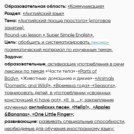
Образовательная область
:
«Коммуникация»
Раздел
:
«Английский язык»
Тема:
«Английский проще простого» (итоговое
занятие).
Round-up lesson « Super Simple English».
Цель:
обобщить и систематизировать
-
лексико
грамматический материал по изученным темам
.
Задачи:
образовательные
:
активизация употребления в речи
лексики по темам
«Части тела»-
«Parts of
Body»
,
«Животные: домашние и дикие»-
«Animals
(Domestic and Wild)»
, «Времена года»-«Seasons»,
тренировать детей в употреблении усвоенных
конструкций «I have got», «It is …»;
закрепление
изученных
английских песен «Hello!», «Apples
&
Bananas», «One Little Finger»;
развивающие:
развивать специальные способности,
необходимые для обучения иностранному языку: