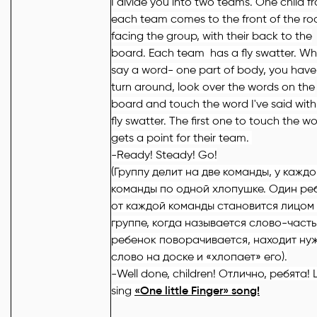
I divide you into two teams. One child f
each team comes to the front of the r
facing the group, with their back to the
board. Each team has a fly swatter. Wh
say a word- one part of body, you have
turn around, look over the words on the
board and touch the word I've said with
fly swatter. The first one to touch the w
gets a point for their team.
-
Ready
!
Steady
!
Go
!
(Группу делит на две команды, у кажд
команды по одной хлопушке. Один ре
от каждой команды становится лицом 
группе, когда называется слово-часть
ребенок поворачивается, находит ну
слово на доске и «хлопает» его).
-Well done, children!
Отлично
,
ребята
! 
sing
«One little Finger» song!