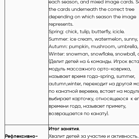
each season, and mixed image cards. S
the cards underneath the correct tree
depending on which season the image
represents.
Spring: chick, tulip, butterfly, icicle.
Summer: ice cream, watermelon, sunny,
Autumn: pumpkin, mushroom, umbrella, 
Winter: snowman, snowflake, snowball, 
(Делит детей на 4 команды. Игрок вст
модуль массажного орто-коврика,
называет время года-spring, summer,
autumn,winter, переходит на другой м
по канатной веревке, встает на модул
выбирает карточку, относящеюся к е
времени года, называет примету,
возвращается по канату).
Итог занятия
.
Рефлексивно-
Хвалит детей за участие и активность.