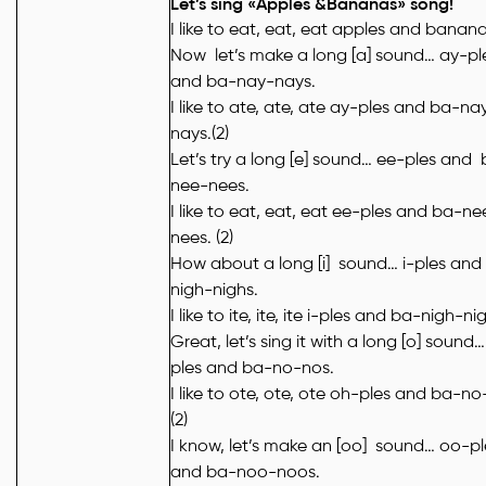
Let’s sing «Apples &Bananas» song!
I like to eat, eat, eat apples and banana
Now let’s make a long [a] sound… ay-pl
and ba-nay-nays.
I like to ate, ate, ate ay-ples and ba-na
nays.(2)
Let’s try a long [e] sound… ee-ples and
nee-nees.
I like to eat, eat, eat ee-ples and ba-ne
nees. (2)
How about a long [i] sound… i-ples and
nigh-nighs.
I like to ite, ite, ite i-ples and ba-nigh-nig
Great, let’s sing it with a long [o] sound
ples and ba-no-nos.
I like to ote, ote, ote oh-ples and ba-no
(2)
I know, let’s make an [oo] sound… oo-pl
and ba-noo-noos.