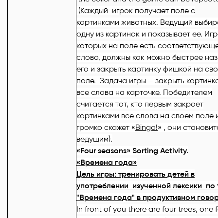
(Каждый игрок получает поле с
картинками животных. Ведущий выбир
одну из картинок и показывает ее. Игр
которых на поле есть соответствующ
слово, должны как можно быстрее наз
его и закрыть картинку фишкой на св
поле. Задача игры – закрыть картинк
все слова на карточке. Победителем
считается тот, кто первым закроет
картинками все слова на своем поле 
громко скажет «
Bingo!
» , они становит
ведущим).
«Four seasons» Sorting Activity.
«Времена
года
»
Цель игры: тренировать детей в
употреблении изученной лексики по 
"Времена года" в продуктивном гово
In front of you there are four trees, one 