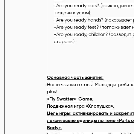
-Are you ready ears?
(прикладывает
ладони к ушам)
-Are you ready hands?
(
показывает
-Are you ready feet?
(
поглаживает
-Are you ready, children?
(разводит 
стороны)
Основная часть занятия:
Наши язычки готовы! Молодцы ребятки,
play!
«
Fly
Swatter
»
Game
.
Подвижная игра «Хлопушка».
Цель игры: активизировать и закрепи
лексические единицы по теме «
Parts
o
Body
».