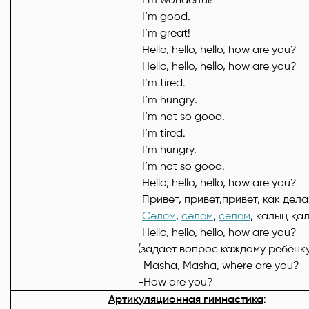
I’m good.
I’m great!
Hello, hello, hello, how are you?
Hello, hello, hello, how are you?
I’m tired.
.
I’m hungry
I’m not so good.
I’m tired.
I’m hungry.
I’m not so good.
Hello, hello, hello, how are you?
Привет, привет,привет, как дел
C
әлем
,
сәлем
,
сәлем
,
қалың
қа
Hello, hello, hello, how are you?
(задает вопрос каждому ребёнку
-Masha, Masha, where are you?
-How are you?
Артикуляционная
гимнастика
: