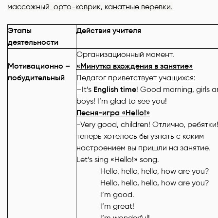
массажный орто-коврик, канатные веревки.
Этапы
Действия учителя
деятельности
Организационный момент.
Мотивационно –
«Минутка вхождения в занятие»
побудительный
Педагог приветствует учащихся:
–
It’s
English
time
! Good morning, girls 
boys! I’m glad to see you!
Песня
-игра
«Hello!»
-Very good, children! Отлично, ребятки
теперь хотелось бы узнать с каким
настроением вы пришли на занятие.
Let’s sing «Hello!» song.
Hello, hello, hello, how are you?
Hello, hello, hello, how are you?
I’m good.
I’m great!
I’m wonderful!