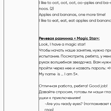
I like to oot, oot, oot, oo-pples and ba
noos. (2)
Apples and bananas, one more time!
I like to eat, eat, eat apples and bananas
Речевая
разминка
« Magic Star»:
Look, I have a magic star!
Чтобы начать наше занятие, нужно пр
испытание. Посмотрите, ребята, у мен
руках волшебная звездочка. Вам нуж
пройти через нее и назвать пароль: «H
My name is … I am 5».
Отличная работа, ребята! Good job!
Давайте спросим, готовы ли наши гла
ушки к приключениям!
-Are you ready eyes?
(
поглаживает
глаз
)