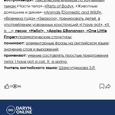
темам
«Части тела»-
«Parts of Body»
,
«Животные:
домашние и дикие»-
«Animals (Domestic and Wild)»
,
«Времена года»-«Seasons»,
тренировать детей в
употреблении усвоенных конструкций «I have got», «It
is …»;
песни «Hello!», «Apples
&
Bananas», «One Little
Finger»;
грамматические структуры;
понимают:
элементарные фразы на английском языке;
значение слов и выражений;
применяют:
умение составлять простые предложения
типа:
I have got
a
cat.
It is
spring.
Учитель английского языка:
Шамсутдинова З.Р.
0
86