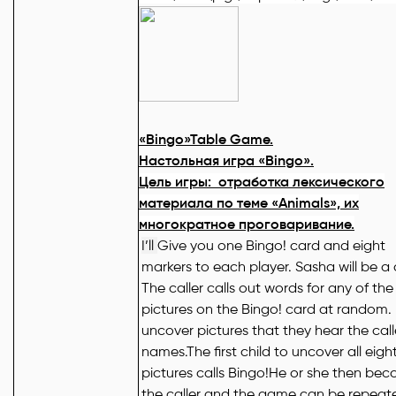
«Bingo»Table Game.
Настольная
игра
«Bingo».
Цель игры:
отработка лексического
материала по теме «
Animals», их
многократное проговаривание.
I’ll
Give you one Bingo! card and eight
markers to each player. Sasha will be a c
The caller calls out words for any of the
pictures on the Bingo! card at random. 
uncover pictures that they hear the call
names.The first child to uncover all eigh
pictures calls
Bingo!
He or she then be
the caller and the game can be repeat