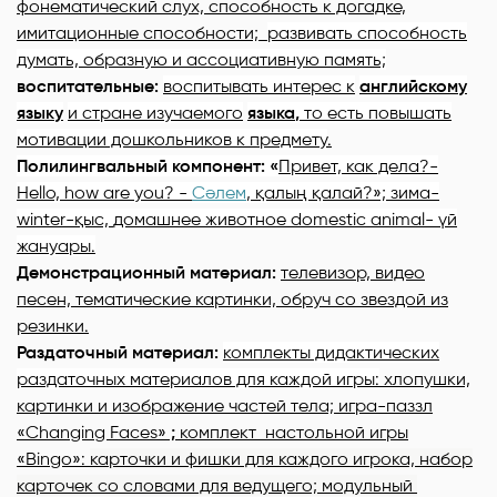
фонематический слух, способность к догадке,
имитационные способности;
развивать способность
думать, образную и ассоциативную память;
воспитательные:
воспитывать интерес к
английскому
языку
и стране изучаемого
языка
,
то есть повышать
мотивации дошкольников к предмету
.
Полилингвальный компонент: «
Привет, как дела?-
Hello,
how
are
you? -
C
әлем
,
қалың қалай?»;
зима-
winter-қыс,
домашнее животное
domestic
animal
- үй
жануары.
Демонстрационный материал:
телевизор, видео
песен, тематические картинки, обруч со звездой из
резинки.
Раздаточный материал:
комплекты дидактических
раздаточных материалов для каждой игры:
хлопушки,
картинки и изображение частей тела; игра-паззл
«
Changing
Faces»
;
комплект настольной игры
«
Bingo»:
карточки и фишки для каждого игрока, набор
карточек со словами для ведущего; модульный