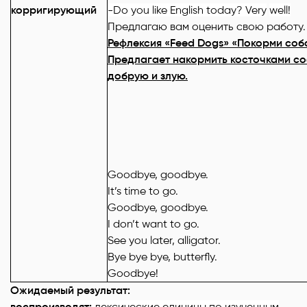
корригирующий
-Do you like English today? Very
well
!
Предлагаю вам оценить свою работу.
Рефлексия «
Feed
Dogs» «Покорми соб
Предлагает накормить косточками со
добрую и злую.
Goodbye, goodbye.
It’s time to go.
Goodbye, goodbye.
I don’t want to go.
See you later, alligator.
Bye bye bye, butterfly.
Goodbye!
Ожидаемый результат:
воспроизводят:
лексические единицы
по изученным