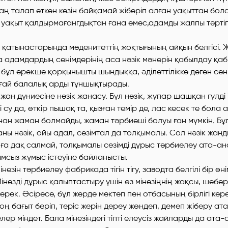
таң талап еткен кезін байқамай жіберіп алған уақыттан бол
е уақыт қалдырмағангдықтан ғана емес,адамды жалпы тәртіп
қатынастарында мәденитеттің жоқтығының айқын белгісі. Ж
адамдардың сенімдерінің аса нәзік мәнерін қабылдау қабі
бұл ерекше қорқынышты шындыққа, әділеттілікке деген сен
ғай балалық арды тұншықтырады.
н дүниесіне нәзік жанасу. Бұл нәзік, жұпар шашқан гүлді із
су да, өткір пышақ та, қызған темір де, лас кесек те бола 
н жаман болмайды, жаман тәрбиеші болуы ған мүмкін. Бұл
аны нәзік, ойы адал, сезімтал да толқымалы. Сол нәзік жа
ға дақ салмай, толқымалы сезімді дұрыс тәрбиелеу ата-ан
ымсыз жұмыс істеуіне байланысты.
езін тәрбиелеу фабрикада тігін тігу, заводта белгілі бір өн
інезді дұрыс қалыптастыру үшін өз мінезіңнің жақсы, шебер
ерек. Әсіресе, бұл жерде мектеп пен отбасының бірлігі керек
 оң бағыт беріп, теріс жерін дереу жөндеп, демеп жіберу ат
лер міндет. Бала мінезіндегі тіпті елеусіз жайларды да ата