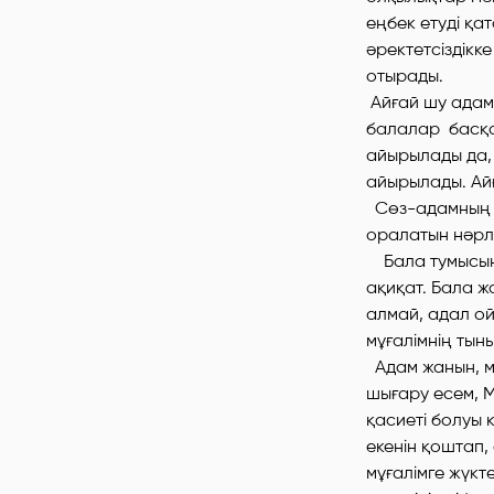
еңбек етуді қа
әректетсіздікк
отырады.
Айғай шу адам 
балалар басқа 
айырылады да, 
айырылады. Ай
Сөз-адамның жа
оралатын нәрлі 
Бала тумысына
ақиқат. Бала ж
алмай, адал ой
мұғалімнің тын
Адам жанын, мін
шығару есем, М
қасиеті болуы к
екенін қоштап,
мұғалімге жүкте