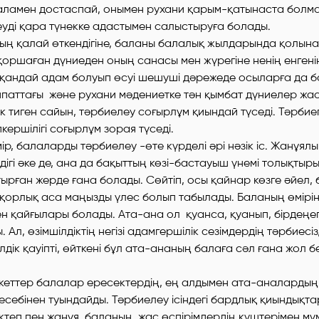
аламен достаспай, онымен рухани қарым-қатынаста болм
уді қара түнекке адастымен салыстыруға болады.
ң қалай өткендігіне, баланы балалық жылдарында қолынан
 қоршаған дүниеден оның санасы мен жүрегіне ненің енгеніне
қандай адам болуып өсуі шешуші дәрежеде осыларға да б
аттағы және рухани мәдениетке тән қымбат дүниелер жа
ек тиген сайын, тәрбиелеу соғырлұм қиындай түседі. Тәрбие
ершілігі соғырлұм зорая түседі.
 балаларды тәрбиелеу -өте күрделі әрі нәзік іс. Жанұялы
ігі әке де, ана да бақыттың көзі-бастауыш үнемі толықтыры
ырған жерде ғана болады. Сөйтіп, осы қайнар көзге әйел,
қорлық аса маңызды үлес болып табылады. Баланың өмірін
н қайғылары болады. Ата-ана ол қуанса, қуанып, бірдеңе
Ал, өзімшілдіктің негізі адамгершілік сезімдердің тәрбиесізд
лдік қауіпті, өйткені бұл ата-ананың балаға сәл ғана жол б
екеттер балалар ересектердің, ең алдымен ата-аналардың
 есебінен туындайды. Тәрбиелеу ісіндегі бардлық қиындықта
теп пен жанұя, баланың, жас өспірімдердің кұштерімен мүм