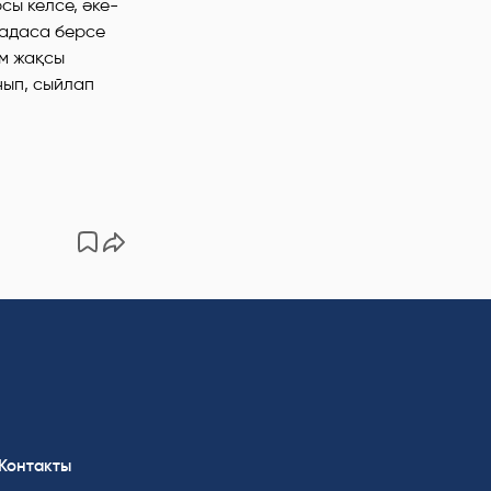
сы келсе, әке-
 адаса берсе
ім жақсы
нып, сыйлап
Контакты