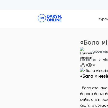
Курс
«Бала мі
Дүйсен Ұл
Главная
«Б
1
92
«Бала мінезі
Бала ата-ананы
балаға бағыт б
сүйіп, оның жа
бірлікте ортақ