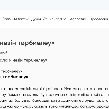
Пробный тест
Олимпиада
ы
Дүкен
Бесплатно
Профессия
незін тәрбиелеу»
анай
ала мінезін тәрбиелеу»
н тәрбиелеу»
ң адамгершілік өмірінің айнасы. Мектеп пен ата-ананың 
еру. Бақыт сан қырлы. Бұл-адамның өзінің қабілеттерін ашы
сампаз болуына, баларды нағыз адам етіп өсіруде. Тек а
 күш –жігер жұмсау арқылы ғана мұғалімдер баларға адамд