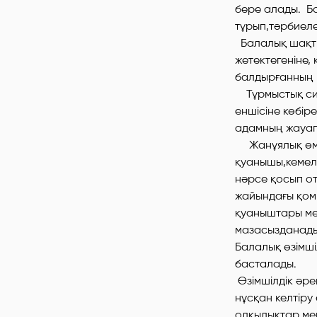
бере алады. Б
тұрып,тәрбиеле
Балалық шақты
жетектегеніне,
балдырғанның 
Тұрмыстық сип
еншісіне көбір
адамның жауапк
Жанұялық өмір,
қуанышы,кемелд
нәрсе қосып от
жайындағы қом
қуаныштары ме
мазасызданады. 
Балалық өзімші
басталады.
Өзімшілдік әр
нұсқан келтіру
олқылықтар мек