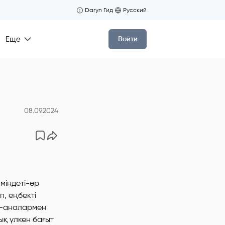
Daryn Гид
Русский
Еще
Войти
08.09.2024
міндеті-әр
п, еңбекті
та-аналармен
ық үлкен бағыт