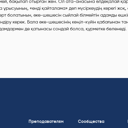
рмей, бақылап отырған жөн. Ол ата-анасына әлдеқалай қар
 ұрысуының, «енді қайталама» деп мүсіркеудің керегі жоқ,
ерт болатынын, әке-шешесін сыйлай білмейтін адамды ешк
сіндіру керек. Бала әке-шешесінің көңіл-күйін қабағынан та
дамдармен де қатынасы сондай болса, құрметке бөленеді.
Преподавателям
Сообщества