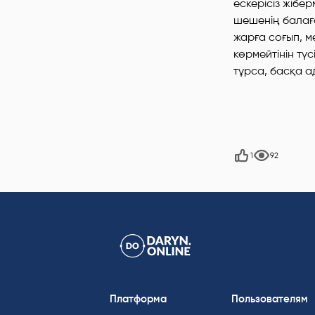
ескерісіз жібе
шешенің балаға
жарға соғып, м
көрмейтінін тү
тұрса, басқа а
1
92
Платформа
Пользователям