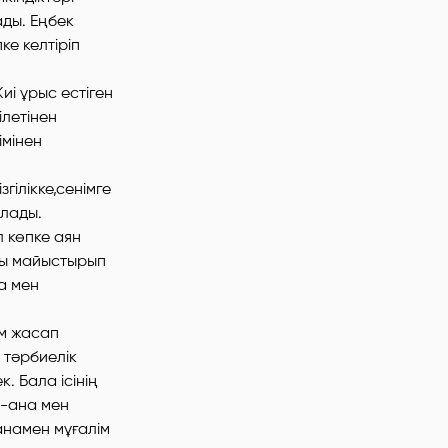
ады. Еңбек
ке келтіріп
иі ұрыс естіген
летінен
імінен
гілікке,сенімге
алады.
 көпке аян
нды майыстырып
а мен
ім жасап
 тәрбиелік
. Бала ісінің
а-ана мен
-анамен мұғалім