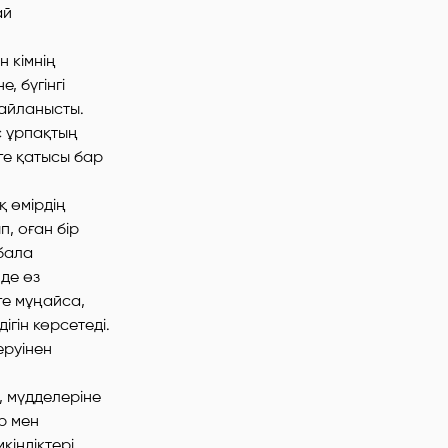
ай
 кімнің
, бүгінгі
айланысты.
с ұрпақтың
ге қатысы бар
қ өмірдің
п, оған бір
 бала
де өз
ге мұңайса,
ігін көрсетеді.
еруінен
, мүдделеріне
р мен
кіндіктері