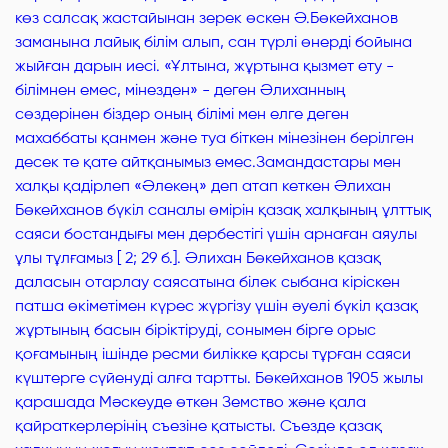
көз салсақ жастайынан зерек өскен Ә.Бөкейханов
заманына лайық білім алып, сан түрлі өнерді бойына
жыйған дарын иесі. «Ұлтына, жұртына қызмет ету -
білімнен емес, мінезден» - деген Әлиханның
сөздерінен біздер оның білімі мен елге деген
махаббаты қанмен және туа біткен мінезінен берілген
десек те қате айтқанымыз емес.Замандастары мен
халқы қадірлеп «Әлекең» деп атап кеткен Әлихан
Бөкейханов бүкіл саналы өмірін қазақ халқының ұлттық
саяси бостандығы мен дербестігі үшін арнаған аяулы
ұлы тұлғамыз [ 2; 29 б.]. Әлихан Бөкейханов қазақ
даласын отарлау саясатына білек сыбана кіріскен
патша өкіметімен күрес жүргізу үшін әуелі бүкіл қазақ
жұртының басын біріктіруді, сонымен бірге орыс
қоғамының ішінде ресми билікке қарсы тұрған саяси
күштерге сүйенуді алға тартты. Бөкейханов 1905 жылы
қарашада Мәскеуде өткен Земство және қала
қайраткерлерінің съезіне қатысты. Съезде қазақ