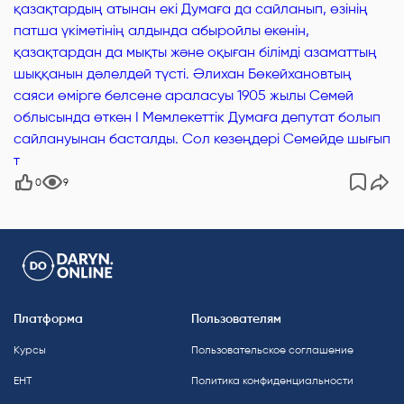
қазақтардың атынан екі Думаға да сайланып, өзінің
патша үкіметінің алдында абыройлы екенін,
қазақтардан да мықты және оқыған білімді азаматтың
шыққанын дәлелдей түсті. Әлихан Бөкейхановтың
саяси өмірге белсене араласуы 1905 жылы Семей
облысында өткен I Мемлекеттік Думаға депутат болып
сайлануынан басталды. Сол кезеңдері Семейде шығып
т
0
9
Платформа
Пользователям
Курсы
Пользовательское соглашение
ЕНТ
Политика конфиденциальности