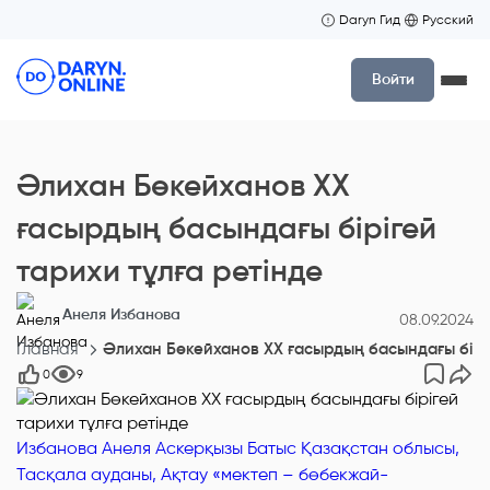
Daryn Гид
Русский
Войти
Әлихан Бөкейханов ХХ
ғасырдың басындағы бірігей
тарихи тұлға ретінде
Анеля Избанова
08.09.2024
Главная
Әлихан Бөкейханов ХХ ғасырдың басындағы біріг
0
9
Избанова Анеля Аскерқызы Батыс Қазақстан облысы,
Тасқала ауданы, Ақтау «мектеп – бөбекжай-