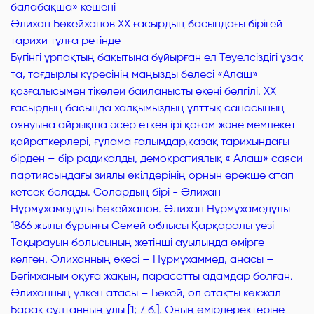
балабақша» кешені
Әлихан Бөкейханов ХХ ғасырдың басындағы бірігей
тарихи тұлға ретінде
Бүгінгі ұрпақтың бақытына бұйырған ел Тәуелсіздігі ұзақ
та, тағдырлы күресінің маңызды белесі «Алаш»
қозғалысымен тікелей байланысты екені белгілі. XX
ғасырдың басында халқымыздың ұлттық санасының
оянуына айрықша әсер еткен ірі қоғам және мемлекет
қайраткерлері, ғұлама ғалымдар,қазақ тарихындағы
бірден – бір радикалды, демократиялық « Алаш» саяси
партиясындағы зиялы өкілдерінің орнын ерекше атап
кетсек болады. Солардың бірі - Әлихан
Нұрмұхамедұлы Бөкейханов. Әлихан Нұрмұхамедұлы
1866 жылы бұрынғы Семей облысы Қарқаралы уезі
Тоқырауын болысының жетінші ауылында өмірге
келген. Әлиханның әкесі – Нұрмұхаммед, анасы –
Бегімханым оқуға жақын, парасатты адамдар болған.
Әлиханның үлкен атасы – Бөкей, ол атақты көкжал
Барақ сұлтанның ұлы [1; 7 б.]. Оның өмірдеректеріне