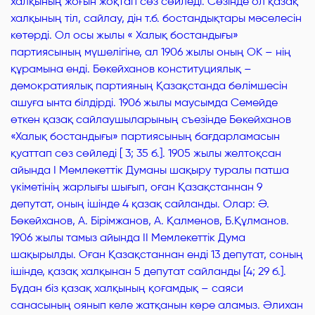
халқының жоғын жоқтап сөз сөйледі. Сөзінде ол қазақ
халқының тіл, сайлау, дін т.б. бостандықтары мәселесін
көтерді. Ол осы жылы « Халық бостандығы»
партиясының мүшелігіне, ал 1906 жылы оның ОК – нің
құрамына енді. Бөкейханов конституциялық –
демократиялық партияның Қазақстанда бөлімшесін
ашуға ынта білдірді. 1906 жылы маусымда Семейде
өткен қазақ сайлаушыларының съезінде Бөкейханов
«Халық бостандығы» партиясының бағдарламасын
қуаттап сөз сөйледі [ 3; 35 б.]. 1905 жылы желтоқсан
айында I Мемлекеттік Думаны шақыру туралы патша
үкіметінің жарлығы шығып, оған Қазақстаннан 9
депутат, оның ішінде 4 қазақ сайланды. Олар: Ә.
Бөкейханов, А. Бірімжанов, А. Қалменов, Б.Құлманов.
1906 жылы тамыз айында II Мемлекеттік Дума
шақырылды. Оған Қазақстаннан енді 13 депутат, соның
ішінде, қазақ халқынан 5 депутат сайланды [4; 29 б.].
Бұдан біз қазақ халқының қоғамдық – саяси
санасының оянып келе жатқанын көре аламыз. Әлихан