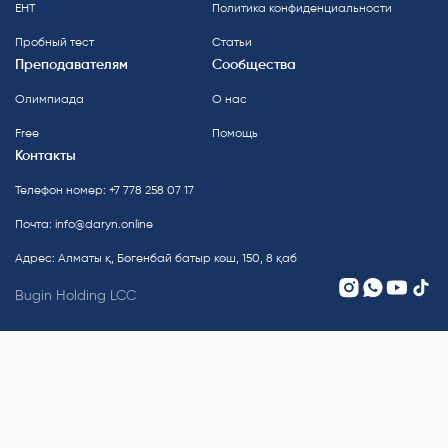
ЕНТ
Политика конфиденциальности
Пробный тест
Статьи
Преподавателям
Сообщества
Олимпиада
О нас
Free
Помощь
Контакты
Телефон номер: +7 778 258 07 17
Почта:
info@daryn.online
Адрес: Алматы қ, Бөгенбай батыр көш, 150, 8 қаб
Bugin Holding LCC