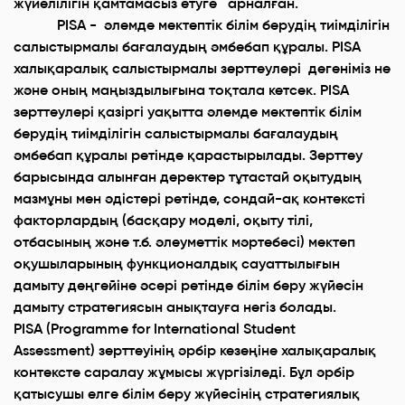
жүйелілігін қамтамасыз етуге арналған.
PISA - әлемде мектептік білім берудің тиімділігін
салыстырмалы бағалаудың әмбебап құралы. PISA
халықаралық салыстырмалы зерттеулері дегеніміз не
және оның маңыздылығына тоқтала кетсек. РІSА
зерттеулері қазіргі уақытта әлемде мектептік білім
берудің тиімділігін салыстырмалы бағалаудың
әмбебап құралы ретінде қарастырылады. Зерттеу
барысында алынған деректер тұтастай оқытудың
мазмұны мен әдістері ретінде, сондай-ақ контексті
факторлардың (басқару моделі, оқыту тілі,
отбасының және т.б. әлеуметтік мәртебесі) мектеп
оқушыларының функционалдық сауаттылығын
дамыту деңгейіне әсері ретінде білім беру жүйесін
дамыту стратегиясын анықтауға негіз болады.
PISA (Programme for International Student
Assessment) зерттеуінің әрбір кезеңіне халықаралық
контексте саралау жұмысы жүргізіледі. Бұл әрбір
қатысушы елге білім беру жүйесінің стратегиялық