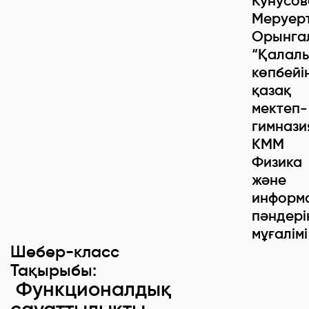
Кунусов
Меруер
Орынга
“Қалал
көпбейі
қазақ
мектеп-
гимнази
КММ
Физика
және
информ
пәндері
мұғалімі
Шебер-класс
Тақырыбы:
Функционалдық