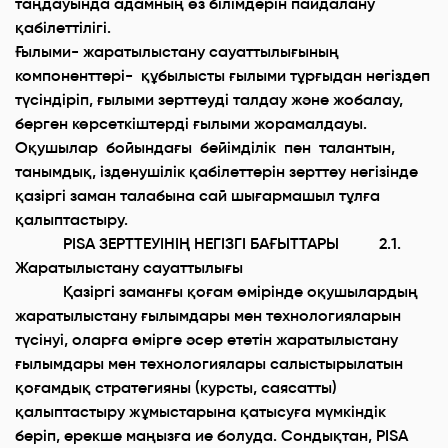
таңдауында адамның өз білімдерін пайдалану
қабілеттілігі.
Ғылыми- жаратылыстану сауаттылығының
компоненттері- құбылысты ғылыми тұрғыдан негіздеп
түсіндіріп, ғылыми зерттеуді талдау және жобалау,
берген көрсеткіштерді ғылыми жорамалдауы.
Оқушылар бойындағы бейімділік пен талантын,
танымдық, ізденушілік қабілеттерін зерттеу негізінде
қазіргі заман талабына сай шығармашыл тұлға
қалыптастыру.
PISA ЗЕРТТЕУІНІҢ НЕГІЗГІ БАҒЫТТАРЫ 2.1.
Жаратылыстану сауаттылығы
Қазіргі заманғы қоғам өмірінде оқушылардың
жаратылыстану ғылымдары мен технологияларын
түсінуі, оларға өмірге әсер ететін жаратылыстану
ғылымдары мен технологиялары салыстырылатын
қоғамдық стратегияны (курсты, саясатты)
қалыптастыру жұмыстарына қатысуға мүмкіндік
беріп, ерекше маңызға ие болуда. Сондықтан, PISA