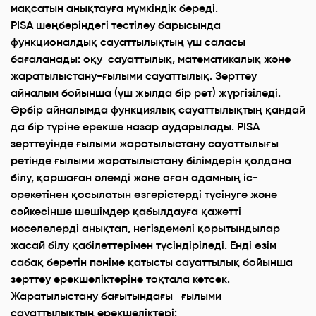
мақсатын анықтауға мүмкіндік береді.
РІSА шеңберіндегі тестілеу барысында
функционалдық сауаттылықтың үш саласы
бағаланады: оқу сауаттылық, математикалық және
жаратылыстану-ғылыми сауаттылық. Зерттеу
айналым бойынша (үш жылда бір рет) жүргізіледі.
Әрбір айналымда функциялық сауаттылықтың қандай
да бір түріне ерекше назар аударылады. PISA
зерттеуінде ғылыми жаратылыстану сауаттылығы
ретінде ғылыми жаратылыстану білімдерін қолдана
білу, қоршаған әлемді және оған адамның іс-
әрекетінен қосылатын өзгерістерді түсінуге және
сәйкесінше шешімдер қабылдауға қажетті
мәселелерді анықтап, негіздемелі қорытындылар
жасай білу қабілеттерімен түсіндіріледі. Енді өзім
сабақ беретін пәніме қатысты сауаттылық бойынша
зерттеу ерекшеліктеріне тоқтала кетсек.
Жаратылыстану бағытындағы ғылыми
сауаттылықтың ерекшеліктері: