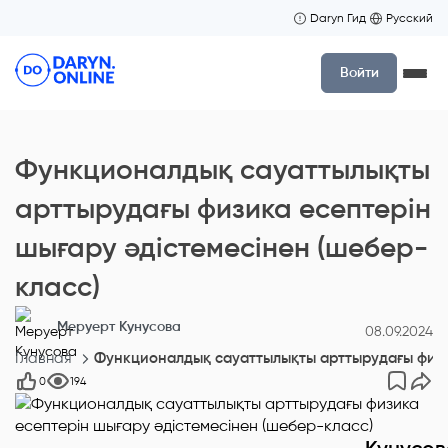
Daryn Гид
Русский
Войти
Функционалдық сауаттылықты
арттырудағы физика есептерін
шығару әдістемесінен (шебер-
класс)
Меруерт Кунусова
08.09.2024
Главная
Функционалдық сауаттылықты арттырудағы физи
0
194