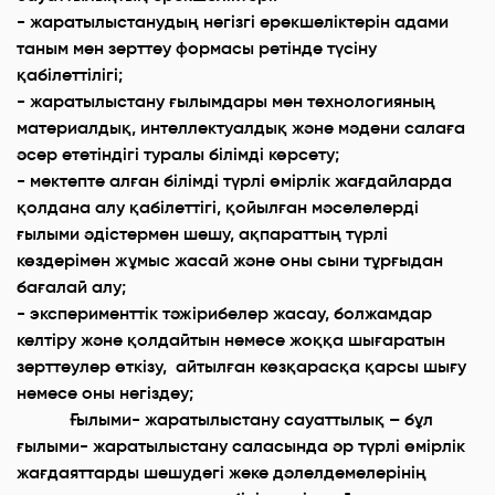
- жаратылыстанудың негізгі ерекшеліктерін адами
таным мен зерттеу формасы ретінде түсіну
қабілеттілігі;
- жаратылыстану ғылымдары мен технологияның
материалдық, интеллектуалдық және мәдени салаға
әсер ететіндігі туралы білімді көрсету;
- мектепте алған білімді түрлі өмірлік жағдайларда
қолдана алу қабілеттігі, қойылған мәселелерді
ғылыми әдістермен шешу, ақпараттың түрлі
көздерімен жұмыс жасай және оны сыни тұрғыдан
бағалай алу;
- эксперименттік тәжірибелер жасау, болжамдар
келтіру және қолдайтын немесе жоққа шығаратын
зерттеулер өткізу, айтылған көзқарасқа қарсы шығу
немесе оны негіздеу;
Ғылыми- жаратылыстану сауаттылық – бұл
ғылыми- жаратылыстану саласында әр түрлі өмірлік
жағдаяттарды шешудегі жеке дәлелдемелерінің