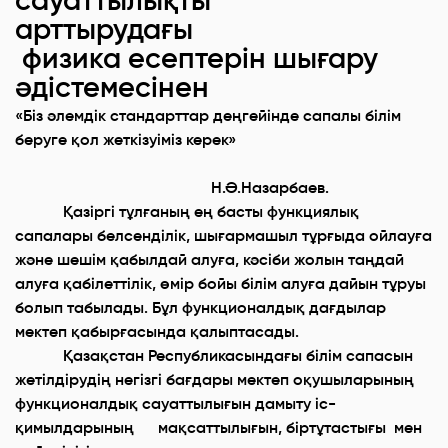
сауаттылықты
арттырудағы
физика есептерін шығару
әдістемесінен
«Біз әлемдік стандарттар деңгейінде сапалы білім
беруге қол жеткізуіміз керек»
Н.Ә.Назарбаев.
Қазіргі тұлғаның ең басты функциялық
сапалары белсенділік, шығармашыл тұрғыда ойлауға
және шешім қабылдай алуға, кәсіби жолын таңдай
алуға қабілеттілік, өмір бойы білім алуға дайын тұруы
болып табылады. Бұл функционалдық дағдылар
мектеп қабырғасында қалыптасады.
Қазақстан Республикасындағы білім сапасын
жетілдірудің негізгі бағдары мектеп оқушыларының
функционалдық сауаттылығын дамыту іс-
қимылдарының мақсаттылығын, біртұтастығы мен