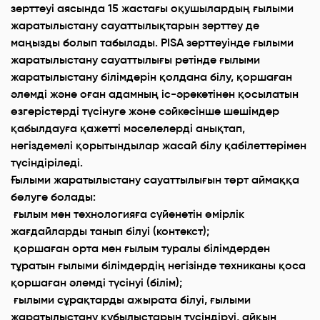
зерттеуі аясында 15 жастағы оқушылардың ғылыми
жаратылыстану сауаттылықтарын зерттеу де
маңызды болып табылады. PISA зерттеуінде ғылыми
жаратылыстану сауаттылығы ретінде ғылыми
жаратылыстану білімдерін қолдана білу, қоршаған
әлемді және оған адамның іс-әрекетінен қосылатын
өзгерістерді түсінуге және сәйкесінше шешімдер
қабылдауға қажетті мәселелерді анықтап,
негіздемелі қорытындылар жасай білу қабілеттерімен
түсіндіріледі.
Ғылыми жаратылыстану сауаттылығын төрт аймаққа
бөлуге болады:
ғылым мен технологияға сүйенетін өмірлік
жағдайларды танып білуі (контекст);
қоршаған орта мен ғылым туралы білімдерден
тұратын ғылыми білімдердің негізінде техниканы қоса
қоршаған әлемді түсінуі (білім);
ғылыми сұрақтарды ажырата білуі, ғылыми
жаратылыстану құбылыстарын түсіндіруі, айқын