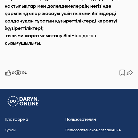
нақтылықтар мен дәлелдемелердің негізінде
қорытындылар жасауы үшін ғылыми білімдерді
қолданудан тұратын құзыреттіліктерді көрсетуі
(құзіреттіліктер);
ғылыми жаратылыстану біліміне деген
қызығушылығы.
0
194
Платформа
Пользователям
Курсы
Пользовательское соглашение