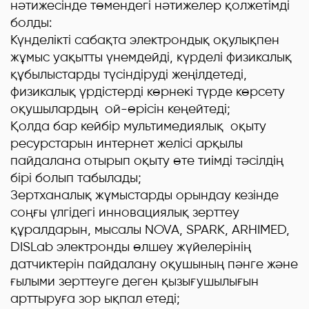
нәтижесінде төмендегі нәтижелер қолжетімді
болды:
Күнделікті сабақта электрондық оқулықпен
жұмыс уақытты үнемдейді, күрделі физикалық
құбылыстарды түсіндіруді жеңілдетеді,
физикалық үрдістерді көрнекі түрде көрсету
оқушылардың ой-өрісін кеңейтеді;
Қолда бар кейбір мультимедиялық оқыту
ресурстарын интернет желісі арқылы
пайдалана отырып оқыту өте тиімді тәсілдің
бірі болып табылады;
Зертханалық жұмыстарды орындау кезінде
соңғы үлгідегі инновациялық зерттеу
құралдарын, мысалы NOVA, SPARК, ARHIMED,
DISLab электронды өлшеу жүйелерінің
датчиктерін пайдалану оқушының пәнге және
ғылыми зерттеуге деген қызығушылығын
арттыруға зор ықпал етеді;