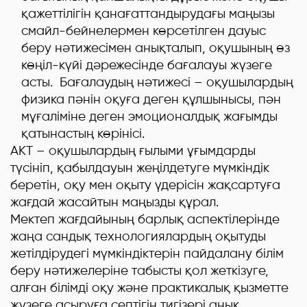
қажеттілігін қанағаттандырудағы маңызы
смайл-бейнелермен көрсетілген дауыс
беру нәтижесімен анықталып, оқушының өз
көңіл-күйі дәрежесінде бағалауы жүзеге
асты. Бағалаудың нәтижесі – оқушылардың
физика пәнін оқуға деген құлшынысы, пән
мұғаліміне деген эмоционалдық жағымды
қатынастың көрінісі.
АКТ – оқушылардың ғылыми ұғымдарды
түсініп, қабылдауын жеңілдетуге мүмкіндік
беретін, оқу мен оқыту үдерісін жақсартуға
жағдай жасайтын маңызды құрал.
Мектеп жағдайының барлық аспектілерінде
жаңа сандық технологиялардың оқытуды
жетілдірудегі мүмкіндіктерін пайдалану білім
беру нәтижелеріне табысты қол жеткізуге,
алған білімді оқу және практикалық қызметте
жүзеге асыруға септігін тигізері анық.