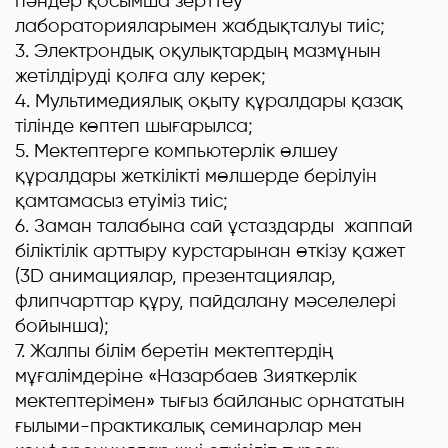
пәндер қосымша зерттеу
лабораторияларымен жабдықталуы тиіс;
3. Электрондық оқулықтардың мазмұнын
жетілдіруді қолға алу керек;
4. Мультимедиялық оқыту құралдары қазақ
тілінде көптеп шығарылса;
5. Мектептерге компьютерлік өлшеу
құралдары жеткілікті мөлшерде берілуін
қамтамасыз етуіміз тиіс;
6. Заман талабына сай ұстаздарды жаппай
біліктілік арттыру курстарынан өткізу қажет
(3D анимациялар, презентациялар,
флипчарттар құру, пайдалану мәселелері
бойынша);
7. Жалпы білім беретін мектептердің
мұғалімдеріне «Назарбаев Зияткерлік
мектептерімен» тығыз байланыс орнататын
ғылыми-практикалық семинарлар мен