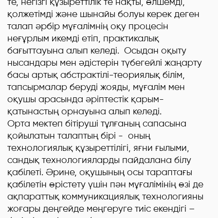
те, негізгі құзыреттілік те нақты, өлшемді,
қолжетімді және шынайы болуы керек деген
талап әрбір мұғалімнің оқу процесін
неғұрлым икемді етіп, практикалық
бағыттауына алып келеді. Осыдан оқыту
нысандары мен әдістерін түбегейлі жаңарту
басы артық абстрактілі-теориялық білім,
тапсырмалар беруді жояды, мұғалім мен
оқушы арасында әріптестік қарым-
қатынастың орнауына алып келеді.
Орта мектеп бітіруші тұлғаның сапасына
қойылатын талаптың бірі - оның
технологиялық құзыреттілігі, яғни ғылыми,
сандық технологияларды пайдалана білу
қабілеті. Әрине, оқушының осы тараптағы
қабілетін өрістету үшін пән мұғалімінің өзі де
ақпараттық коммуникациялық технологияны
жоғары деңгейде меңгеруге тиіс екендігі –