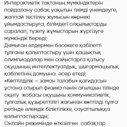
Интерактивтік тақтаның мүмкіндіктерін
пайдалану сабақ уақытын тиімді үнемдеуге,
жаппай тестілеу жұмысын көрнекі
ұйымдастыруға, білімдегі олқылықтарды
саралап, түзету жұмыстарын жүргізуге
мүмкіндік береді;
Дамыған елдермен бәсекеге қабілетті
тұлғаны қалыптастыру үшін қашықтық
олимпиадалар мен сайыстарға қатысу
оқушының интеллектуалдық, шығармашылық
қабілетінің дамуына әсер етеді;
«Көптілділік – заман талабы» қағидасын
ұстана отырып физика пәнін ағылшын тілінде
оқыту жобасы оқушыны коммуникативтік,
тұлғалық құзыреттілігі жағынан көптілді тұлға
ретінде әлемдік біліктілікке, сауаттылыққа
қалыптастырады;
Онлайн режимінде өткізілген сабақтар