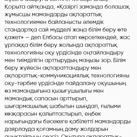
Қорыта айтқанда, «Қазіргі заманда болашақ
жұмысшы мамандарды ақпараттық
технологиямен байланысты әлемдік
стандартқа сай мүдделі жаңа білім беру өте
қажет» — деп Елбасы атап көрсеткендей, жас
ұрпаққа білім беру жолында ақпараттық
технологияны оқу үрдісінде оңтайландыру
мен тиімділігін арттырудың маңызы зор. Білім
беру жүйесін ақпараттандыру мен
ақпараттық-коммуникациялық технологияны
оқу-тәрбие үрдісінде пайдалану оқушының
өз мамандығына қызығушылығы мен
мамандық сапасын арттырып,
шығармашылық шабытын шыңдап, ғылыми
көзқарасын қалыптастырып, еңбек
нарығындағы бәсекеге қабілетті мамандарды
даярлауда қоғамның даму жолдарын
анықтайтыны сөзсіз. Оқытуда ақпараттық-