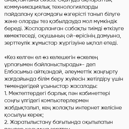
коммуникациялық технологияларды
пайдалану қоғамдағы өзгерісті танып білуге
және оларды тез қабылдауда мол мүмкіндік
береді. Жоспарланған сабақты тиімді өткізуге
көмектеседі, оқушының ой-өрісінің дамуына,
зерттеулік жұмыстар жүргізуіне ықпал етеді.
«Кез келген ел өз келешегін өскелең
ұрпағымен байланыстырады»- деп
Елбасымыз айтқандай, әлеуметтік жаңғырту
жағдайында білім беру жүйесін жетілдіру үшін
төмендегідей ұсыныстар жасалады:
1. Мектептердегі барлық пән кабинеттері
соңғы үлгідегі компьютерлермен
жабдықталып, кең жолақты интернет желісіне
қосылуы керек;
2. Жаратылыстану бағытында оқытылатын