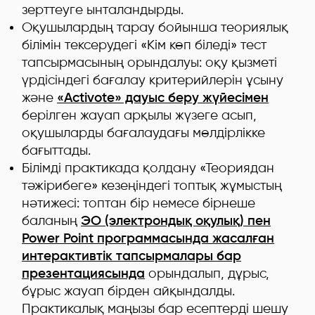
зерттеуге ынталандырды.
Оқушылардың тарау бойынша теориялық
білімін тексерудегі «Кім көп біледі» тест
тапсырмасының орындалуы: оқу қызметі
үрдісіндегі бағалау критерийлерін ұсыну
және
«Activote» дауыс беру жүйесімен
берілген жауап арқылы жүзеге асып,
оқушыларды бағалаудағы мөлдірлікке
бағыттады.
Білімді практикада қолдану «Теориядан
тәжірибеге» кезеңіндегі топтық жұмыстың
нәтижесі: топтан бір немесе бірнеше
баланың
ЭО (электрондық оқулық) пен
Power Point программасында жасалған
интерактивтік тапсырмалары бар
презентациясында
орындалып, дұрыс,
бұрыс жауап бірден айқындалды.
Практикалық маңызы бар есептерді шешу