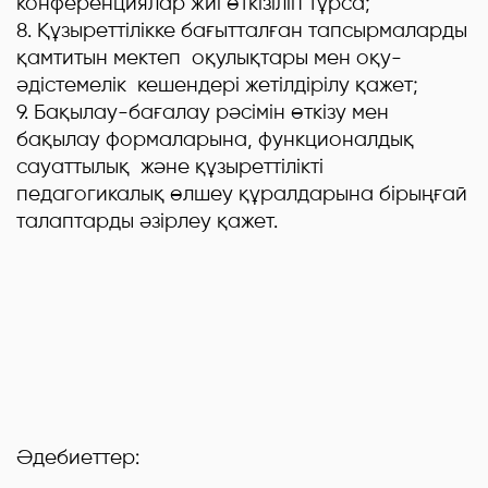
конференциялар жиі өткізіліп тұрса;
8. Құзыреттілікке бағытталған тапсырмаларды
қамтитын мектеп оқулықтары мен оқу-
әдістемелік кешендері жетілдірілу қажет;
9. Бақылау-бағалау рәсімін өткізу мен
бақылау формаларына, функционалдық
сауаттылық және құзыреттілікті
педагогикалық өлшеу құралдарына бірыңғай
талаптарды әзірлеу қажет.
Әдебиеттер: