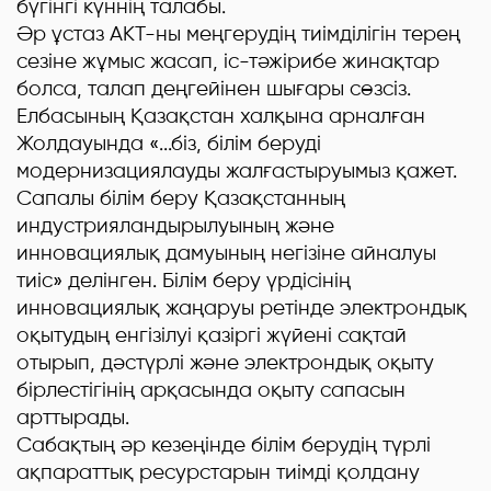
бүгінгі күннің талабы.
Әр ұстаз АКТ-ны меңгерудің тиімділігін терең
сезіне жұмыс жасап, іс-тәжірибе жинақтар
болса, талап деңгейінен шығары сөзсіз.
Елбасының Қазақстан халқына арналған
Жолдауында «...біз, білім беруді
модернизациялауды жалғастыруымыз қажет.
Сапалы білім беру Қазақстанның
индустрияландырылуының және
инновациялық дамуының негізіне айналуы
тиіс» делінген. Білім беру үрдісінің
инновациялық жаңаруы ретінде электрондық
оқытудың енгізілуі қазіргі жүйені сақтай
отырып, дәстүрлі және электрондық оқыту
бірлестігінің арқасында оқыту сапасын
арттырады.
Сабақтың әр кезеңінде білім берудің түрлі
ақпараттық ресурстарын тиімді қолдану