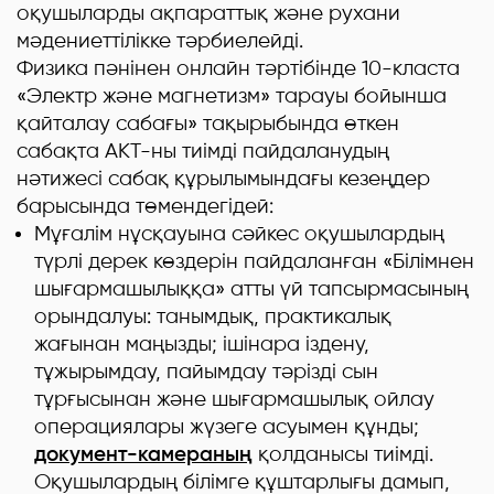
оқушыларды ақпараттық және рухани
мәдениеттілікке тәрбиелейді.
Физика пәнінен онлайн тәртібінде 10-класта
«Электр және магнетизм» тарауы бойынша
қайталау сабағы» тақырыбында өткен
сабақта АКТ-ны тиімді пайдаланудың
нәтижесі сабақ құрылымындағы кезеңдер
барысында төмендегідей:
Мұғалім нұсқауына сәйкес оқушылардың
түрлі дерек көздерін пайдаланған «Білімнен
шығармашылыққа» атты үй тапсырмасының
орындалуы: танымдық, практикалық
жағынан маңызды; ішінара іздену,
тұжырымдау, пайымдау тәрізді сын
тұрғысынан және шығармашылық ойлау
операциялары жүзеге асуымен құнды;
документ-камераның
қолданысы тиімді.
Оқушылардың білімге құштарлығы дамып,