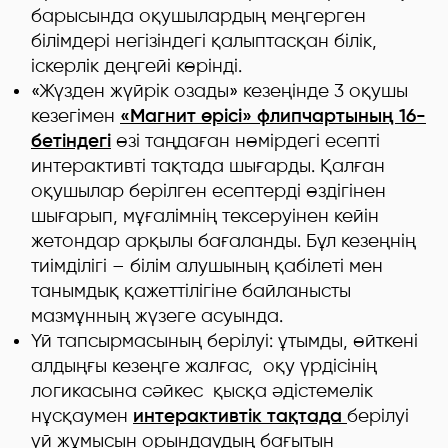
барысында оқушылардың меңгерген
білімдері негізіндегі қалыптасқан білік,
іскерлік деңгейі көрінді.
«Жүзден жүйрік озады» кезеңінде 3 оқушы
кезегімен
«Магнит өрісі» флипчартының 16-
бетіндегі
өзі таңдаған нөмірдегі есепті
интерактивті тақтада шығарды. Қалған
оқушылар берілген есептерді өздігінен
шығарып, мұғалімнің тексеруінен кейін
жетондар арқылы бағаланды. Бұл кезеңнің
тиімділігі – білім алушының қабілеті мен
танымдық қажеттілігіне байланысты
мазмұнның жүзеге асуында.
Үй тапсырмасының берілуі: ұтымды, өйткені
алдыңғы кезеңге жалғас, оқу үрдісінің
логикасына сәйкес қысқа әдістемелік
нұсқаумен
интерактивтік тақтада
берілуі
үй жұмысын орындаудың бағытын