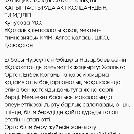
ФУНКЦИОНАЛДЫ САУАТТЫЛЫҚТЫ
ҚАЛЫПТАСТЫРУДА АКТ ҚОЛДАНУДЫҢ
ТИІМДІЛІГІ
Кунусова М.О.
«Қалалық көпсалалы қазақ мектеп-
гимназиясы» КММ, Аягөз қаласы, ШҚО,
Қазақстан
Елбасы Нұрсұлтан Әбішұлы Назарбаев өзінің
«Қазақстанды әлеуметтік жаңғырту: Жалпыға
Ортақ Еңбек Қоғамына қарай жиырма
қадам» атты бағдарламалық мақаласында
еліміз бен қоғамды дамытуға жаңа серпін
берді. Мемлекет басшысы мақаласында
әлеуметтік жаңғырту барлық салаларды, оның
ішінде, білім беруді де қайта құруды талап
ететінін атап өтті.
Орта білім беру жүйесін жаңғырту