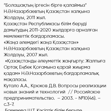
“Болашақтың іргесін бірге қалаймыз”
Н.Ә.Назарбаевтың Қазақстан халқына
Жолдауы, 2011 жыл.
Қазақстан Республикасы білім беруді
дамытудың 2011-2020 жылдарға арналған
мемлекеттік бағдарламасы.
«Жаңа әлемдегі жаңа Қазақстан»
Н.Ә.Назарбаевтың Қазақстан халқына
Жолдауы, 2007 жыл.
«Қазақстанды әлеуметтік жаңғырту: Жалпыға
Ортақ Еңбек Қоғамына қарай жиырма
қадам» Н.Ә.Назарбаевтың бағдарламалық
мақаласы.
Кутало А.А., Крюков Д.В. Вопросы реализации
новых знаний и технологий // Российское
предпринимательство.
– 2003. - №10(46). –
с.3-7.
Баекеева Ш.Т. Кәсіптік білім беруде