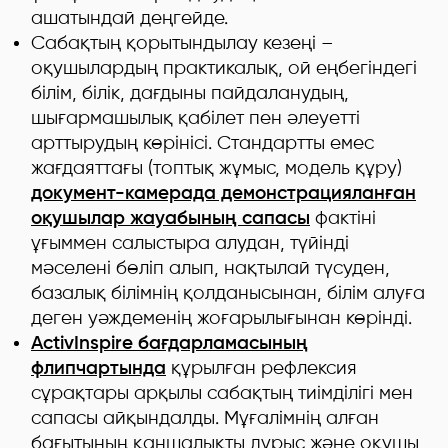
ашатындай деңгейде.
Сабақтың қорытындылау кезеңі –
оқушылардың практикалық, ой еңбегіндегі
білім, білік, дағдыны пайдаланудың,
шығармашылық қабілет пен әлеуетті
арттырудың көрінісі. Стандартты емес
жағдаяттағы (топтық жұмыс, модель құру)
документ-камерада демонстрацияланған
оқушылар жауабының сапасы
фактіні
ұғыммен салыстыра алудан, түйінді
мәселені бөліп алып, нақтылай түсуден,
базалық білімнің қолданысынан, білім алуға
деген уәждеменің жоғарылығынан көрінді.
ActivInspire бағдарламасының
флипчартында
құрылған рефлексия
сұрақтары арқылы сабақтың тиімділігі мен
сапасы айқындалды. Мұғалімнің алған
бағытының қаншалықты дұрыс және оқушы