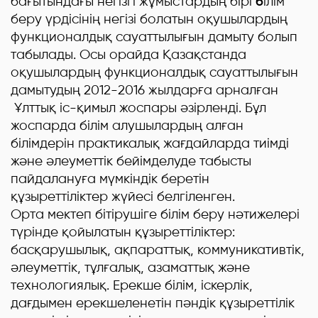
бағытындағы негізгі жұмыстардың бірі
б
ілім
беру үрдісінің негізі болатын оқушылардың
функционалдық сауаттылығын дамыту болып
табылады. Осы орайда Қазақстанда
оқушылардың функционалдық сауаттылығын
дамытудың 2012-2016 жылдарға арналған
Ұлттық іс-қимыл жоспары әзірленді. Бұл
жоспарда білім алушылардың алған
білімдерін практикалық жағдайларда тиімді
және әлеуметтік бейімделуде табысты
пайдалануға мүмкіндік беретін
құзыреттіліктер жүйесі белгіленген.
Орта мектеп бітірушіге білім беру нәтижелері
түрінде қойылатын құзыреттіліктер:
басқарушылық, ақпараттық, коммуникативтік,
әлеуметтік, тұлғалық, азаматтық және
технологиялық. Ерекше білім, іскерлік,
дағдымен ерекшеленетін пәндік құзыреттілік