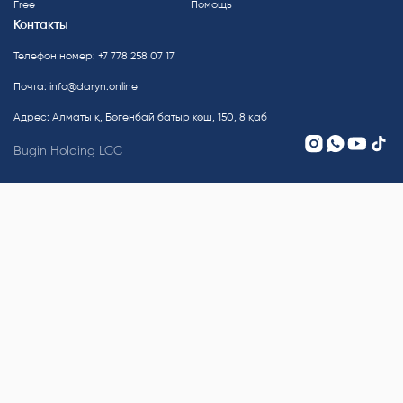
Free
Помощь
Контакты
Телефон номер: +7 778 258 07 17
Почта:
info@daryn.online
Адрес: Алматы қ, Бөгенбай батыр көш, 150, 8 қаб
Bugin Holding LCC