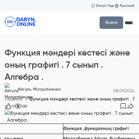
Daryn Гид
Русский
Войти
Функция мәндері кестесі және
оның графигі . 7 сынып .
Алгебра .
Айгуль Молдабекова
08.09.2024
Главная
Функция мәндері кестесі және оның графигі . 7 с
0
283
Функция ,функцияның графигі