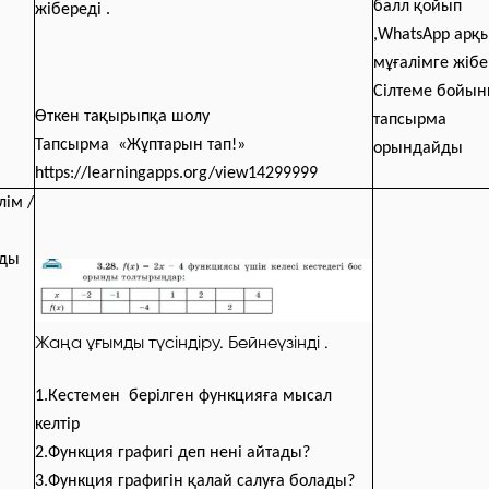
балл қойып
жібереді .
,WhatsApp арқ
мұғалімге жібе
Сілтеме бойы
Өткен тақырыпқа шолу
тапсырма
Тапсырма «Жұптарын тап!»
орындайды
https://learningapps.org/view14299999
лім /
лды
Жаңа ұғымды түсіндіру. Бейнеүзінді .
1.Кестемен берілген функцияға мысал
келтір
2.Функция графигі деп нені айтады?
3.Функция графигін қалай салуға болады?