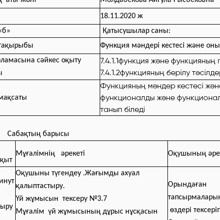
ң
аты-жөні
Молдабекова Айгуль Рысбековна
18.11.2020 ж
«б»
Қатысушылар саны:
 тақырыбы
Функция мәндері кестесі және оны
7.4.1.1функция және функцияның
рламасына сәйкес оқыту
7.4.1.2функцияның берілу тәсілдер
ы
Функцияның мәндер кестесі және
функционалды және функционалд
мақсаты
танып біледі
Сабақтың барысы
Мұғалімнің
әрекеті
Оқушының әре
ақыт
Оқушыны түгендеу .Жағымды ахуал
инут
Орындаған
қалыптастыру.
тапсырмалары
Үй жұмысын тексеру №3.7
тыру
өздері тексеріп
Мұғалім үй жұмысының дұрыс нұсқасын