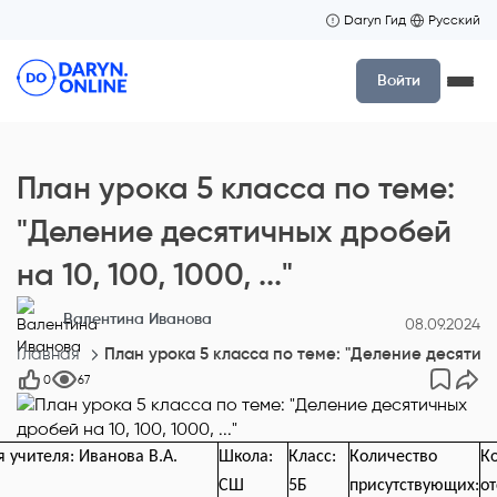
Daryn Гид
Русский
Войти
План урока 5 класса по теме:
"Деление десятичных дробей
на 10, 100, 1000, ..."
Валентина Иванова
08.09.2024
Главная
План урока 5 класса по теме: "Деление десятичных
0
67
 учителя: Иванова В.А.
Школа:
Класс:
Количество
К
СШ
5Б
присутствующих:
о