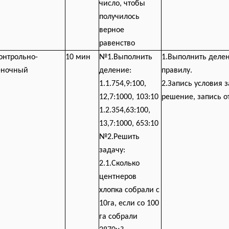
число, чтобы
получилось
верное
равенство
онтрольно-
10 мин
№1.Выполнить
1.Выполнить деле
еночный
деление:
правилу.
1.1.754,9:100,
2.Запись условия з
12,7:1000, 103:10
решение, запись о
1.2.354,63:100,
13,7:1000, 653:10
№2.Решить
задачу:
2.1.Сколько
центнеров
хлопка собрали с
10га, если со 100
га собрали