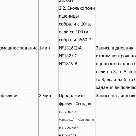
2870ц?
2.2. Сколько тонн
пшеницы
собрали с 10га,
если со 100 га
собрали 4560т?
Домашнее задание
1мин
№1316(2)А
Запись в дневник.
№1327 С
итогам контрольно
№1319 В
оценочного этапа б
если на 3, то А, есл
то В, если на 5, то
задания выполняю
ефлексия
2 мин
Продолжите
Запись на листочке
фразу:
«
Сегодня
на уроке я
узнал…”, “Сегодня
на уроке я
научился…”,