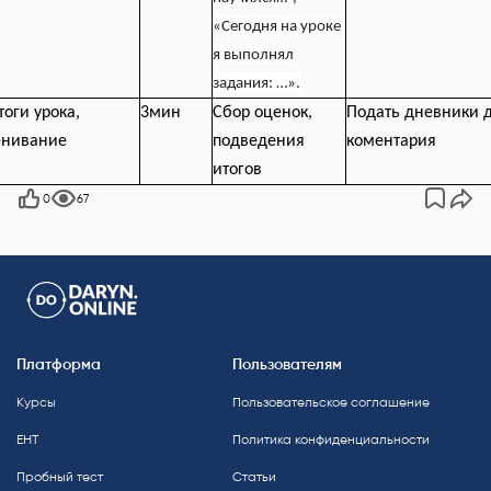
«Сегодня на уроке
я выполнял
задания: …».
тоги урока,
3мин
Сбор оценок,
Подать дневники 
енивание
подведения
коментария
итогов
0
67
Платформа
Пользователям
Курсы
Пользовательское соглашение
ЕНТ
Политика конфиденциальности
Пробный тест
Статьи