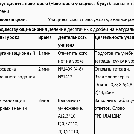
ут достичь некоторые (Некоторые учащиеся будут):
выполнять
пени.
ыковые цели:
Учащиеся смогут рассуждать, анализиро
едшествующие знания
Деление десятичных дробей на натураль
апы урока
Время
Деятельность
Деятельность уча
учителя
Организационный
1 мин
Отметить кого
Подготовить учебн
нет на уроке
тетрадь, ручку к ур
роверка
2 мин
№1409 (4-6)
Открыть тетради.
машнего задания
№1412
Взаимопроверка
Ответы:3,8; 3,5;4,8;
2)14,85км
ктуализация
3мин
Выполнить
Заполнить таблицу
орных знаний
умножение:
ответов. Слово
А)2,3*10,
ГРЕНЛАНДИЯ
Г)0,57*10,
Л)0,21*10,