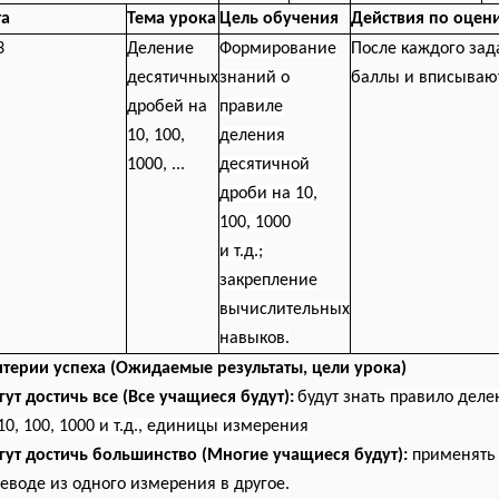
та
Тема урока
Цель обучения
Действия по оцен
3
Деление
Формирование
После каждого зад
десятичных
знаний о
баллы и вписывают
дробей на
правиле
10, 100,
деления
1000, ...
десятичной
дроби на 10,
100, 1000
и т.д.;
закрепление
вычислительных
навыков.
итерии успеха
(Ожидаемые результаты, цели урока)
ут достичь все (Все учащиеся будут):
будут знать
правило деле
10, 100, 1000 и т.д., единицы измерения
ут достичь большинство (Многие учащиеся будут):
применять 
еводе из одного измерения в другое.