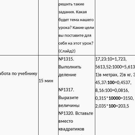
решить такие
задания. Какая
будет тема нашего
урока? Какие цели
вы поставите для
себя на этот урок?
(Слайд2)
№1315.
17,23:10=1,723,
Выполнить
5613,52:1000=5,61
абота по
учебнику
деление
1)в метрах, 2)в кг, 
15 мин
45,37:
100
=0,4537,
№1317.
8,16:100=0,0816,
Выразите
0,315*
10000
=3150,
величины
2,035*
100
=203,5
№1320. Вставьте
вместо
квадратиков