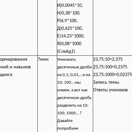
И)0,0045*10,
Н)0,38*100,
Р)6,9*100,
Д)0,625*100,
Е)14,23*1000,
Я)0,08*1000
(Слайд1)
Формирования
7мин
23,75:10=2,375
Умножать
ений и навыков
23,75:100=0,2375
десятичные дроби
ащихся
23,75:1000=0,02375
на 0,1; 0,01… и на
Запись темы.
10; 100… мы
Ответы учеников
умеем, а вот как
десятичную дробь
разделить на 10;
100; 1000… ?
Давайте
попробуем