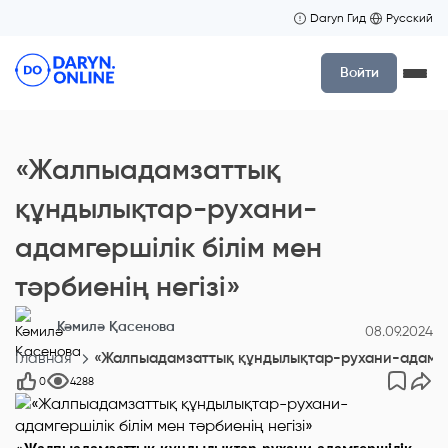
Daryn Гид
Русский
Войти
«Жалпыадамзаттық
құндылықтар-рухани-
адамгершілік білім мен
тәрбиенің негізі»
Кәмилә Қасенова
08.09.2024
Главная
«Жалпыадамзаттық құндылықтар-рухани-адамгерш
0
4288