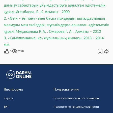
дамыту сабақтарын ұйымдастыруға арналған әдістемелік
құрал, Игенбаева. Б. Қ. Алматы - 2000
2. «Өзін – өзі тану» мен басқа пәндердің ықпалдасуының
мазмұны мен тәсілдері, мұғалімдерге арналған әдістемелік
құрал, Мұқажанова Р. А. , Омарова Г. А. , Алматы – 2013
3. «Самопознание. кz» журналының жинағы, 2013 – 2014
жж.
0
4288
Платформа
Пользователям
Курсы
Пользовательское соглашение
ЕНТ
Политика конфиденциальности