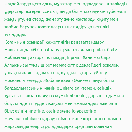
жағдайларда қоғамдық мұраттар мен адамдардың тәлімдік
үдерістері өзгерді, сондықтан да білім мазмұнын түбегейлі
жаңғырту, әдістерді жаңарту және жастарды оқыту мен
тәрбие беру технологияларын жетілдіру қажеттілігі
туындады.
Қоғамның осындай қажеттілігін қанағаттандыру
мақсатында «Өзін-өзі тану» рухани-адамгершілік білімі
жобасының авторы, еліміздің Бірінші Ханымы Сара
Алпысқызы тұңғыш рет мемлекеттік деңгейдегі өскелең
ұрпақты жалпыадамзаттық құндылықтарға үйрету
мәселесін көтерді. Жоба авторы «Өзін-өзі тану» білім
бағдарламасының мәнін ешкімге еліктемей, өзіндік
тұлғасын сақтап қалу; өз мүмкіндіктерін, дарынын дамыта
білу; міндетті түрде «жақсы» мен «жаманды» ажырата
білу; өзінің ниетіне, сөзіне және іс-әрекетіне
жауапкершілікпен қарау; өзімен және қоршаған ортамен
жарасымды өмір сүру; адамдарға әрқашан қолынан