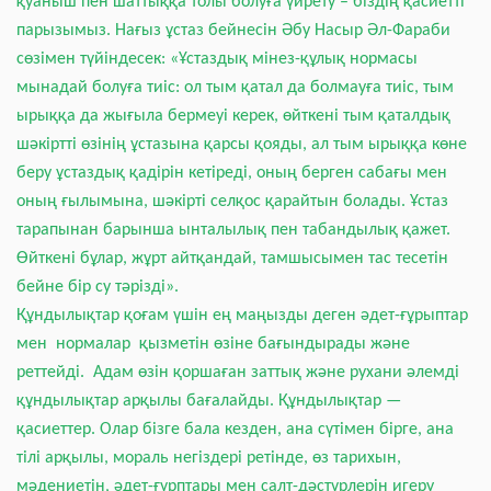
қуаныш пен шаттыққа толы болуға үйрету – біздің қасиетті
парызымыз. Нағыз ұстаз бейнесін Әбу Насыр Әл-Фараби
сөзімен түйіндесек: «Ұстаздық мінез-құлық нормасы
мынадай болуға тиіс: ол тым қатал да болмауға тиіс, тым
ырыққа да жығыла бермеуі керек, өйткені тым қаталдық
шәкіртті өзінің ұстазына қарсы қояды, ал тым ырыққа көне
беру ұстаздық қадірін кетіреді, оның берген сабағы мен
оның ғылымына, шәкірті селқос қарайтын болады. Ұстаз
тарапынан барынша ынталылық пен табандылық қажет.
Өйткені бұлар, жұрт айтқандай, тамшысымен тас тесетін
бейне бір су тәрізді».
Құндылықтар қоғам үшін ең маңызды деген әдет-ғұрыптар
мен нормалар қызметін өзіне бағындырады және
реттейді. Адам өзін қоршаған заттық және рухани әлемді
құндылықтар арқылы бағалайды. Құндылықтар —
қасиеттер. Олар бізге бала кезден, ана сүтімен бірге, ана
тілі арқылы, мораль негіздері ретінде, өз тарихын,
мәдениетін, әдет-ғұрптары мен салт-дәстүрлерін игеру