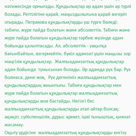
нәтижесінде орнығады. Құндылықтар әр адам үшін әр түрлі
болады. Реттілігіне қарай, маңыздылығына қарай өзгеріп
отырады. Петракова құндылықтарды үш түрге бөледі:
табиғи, жүре пайда болатын және абсолюттік. Табиғи және
жүре пайда болатын құндылықтар тәрбие жүзінде адам
бойында қалыптасады. Ал, абсолюттік - уақытқа
бағынбайтын, өзгермейтін, бүкіл адамзат үшін маңызы зор
мәңгілік құндылықтар. Жалпыадамзаттық құндылықтар
адам бойында тумысынан болады. Әр адамда рух бар. Рух
болмаса, дене жоқ.
Рух дегеніміз жалпыадамзаттық
құндылықтардың жиынтығы. Табиғи құндылықтар мен
жүр
е
пайда болатын құндылықтар жалпыадамзаттық
құндылықтарды жоя бастайды. Негізгі бес
жалпыадамзаттық құндылықтарды атап айтар болсақ:
ақиқат, сүйіспеншілік, дұрыс әрекет, ішкі тыныштық, қиянат
жасамау.
Оқыту үрдісіне жалпыадамзаттық құндылықтарды енгізу