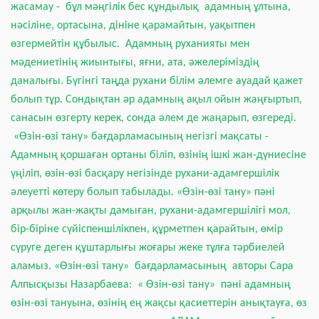
жасамау - бұл мәңгілік бес құндылық адамның ұлтына,
нәсіліне, ортасына, дініне қарамайтын, уақытпен
өзгермейтін құбылыс.
Адамның руханияты мен
мәдениетінің жиынтығы, яғни, ата, әжелеріміздің
даналығы. Бүгінгі таңда рухани білім әлемге ауадай қажет
болып тұр. Сондықтан әр адамның ақыл ойын жаңғыртып,
санасын өзгерту керек, сонда әлем де жаңарып, өзгереді.
«Өзін-өзі тану» бағдарламасының негізгі мақсаты
-
Адамның қоршаған ортаны біліп, өзінің ішкі жан-дүниесіне
үңіліп, өзін-өзі басқару негізінде рухани-адамгершілік
әлеуетті көтеру болып табылады. «Өзін-өзі тану» пәні
арқылы жан-жақты дамыған, рухани-адамгершілігі мол,
бір-біріне сүйіспеншілікпен, құрметпен қарайтын, өмір
сүруге деген құштарлығы жоғары жеке тұлға тәрбиелей
аламыз. «Өзін-өзі тану» бағдарламасының авторы Сара
Алпысқызы Назарбаева: « Өзін-өзі тану» пәні адамның
өзін-өзі тануына, өзінің ең жақсы қасиеттерін анықтауға, өз