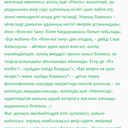
келгенше көмектесу; өзінің ішкі «Менін» жоғалтпай, ар-
ұжданымен өмір сүру; қоғамның игілігі үшін еңбек ету,
үнемі кемелденіп отыру деп түсінеді. Мұның барлығы –
үйлесімді дамыған адамның негізгі өмірлік ұстанымдары,
яғни «Өзін-өзі тану» білім бағдарламасы болып табылады.
«Бұл жобаны біз «Өзін-өзі тану» деп атадық, – дейді Сара
Алпысқызы – өйткені адам әуелі өзін-өзі, өзінің
мүмкіндіктерін, өзінің өмірдегі орнын танып білмесе, ол
тағдыр қолындағы ойыншыққа айналады. Егер де «біз
кімбіз?», «қайдан пайда болдық?», «бұл өмірге не үшін
келдік?» және «қайда барамыз?» – деген терең
философиялық сауалдар төңірегінде мәселе қозғасақ – ол
өзіміздің көзқарасымызды, өзіміздің ішкі «Менімізді»
адамгершілік жағына қарай өзгертуге жасаған алғашқы
қадамымыз болғаны…»
Жас ұрпақты өкінбейтіндей етіп, қателіксіз, уайым-
қайғысыз, зорлық-зомбылықсыз өмір сүруге, өмірлері