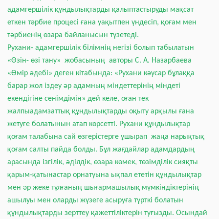
адамгершілік құндылықтарды қалыптастыруды мақсат
еткен тәрбие процесі ғана уақытпен үндесіп, қоғам мен
тәрбиенің өзара байланысын түзетеді.
Рухани- адамгершілік білімнің негізі болып табылатын
«Өзін- өзі тану» жобасының авторы С. А. Назарбаева
«Өмір әдебі» деген кітабында: «Рухани кәусар бұлаққа
барар жол іздеу әр адамның міндеттерінің міндеті
екендігіне сенімдімін» дей келе, оған тек
жалпыадамзаттық құндылықтарды оқыту арқылы ғана
жетуге болатынын атап көрсетті. Рухани құндылықтар
қоғам талабына сай өзгерістерге ұшырап жаңа нарықтық
қоғам салты пайда болды. Бұл жағдайлар адамдардың
арасында ізгілік, әділдік, өзара көмек, төзімділік сияқты
қарым-қатынастар орнатуына ықпал ететін құндылықтар
мен әр жеке тұлғаның шығармашылық мүмкіндіктерінің
ашылуы мен оларды жүзеге асыруға түрткі болатын
құндылықтарды зерттеу қажеттіліктерін туғызды. Осындай