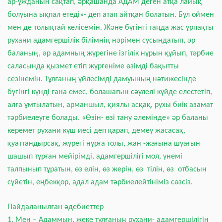
ар-ұжданын сақтап, әрқашанда АДАМ деген атқа лайық
болуына ықпал етеді
»-
деп атап айтқан болатын. Бұл оймен
мен де толықтай келісемін. Және бүгінгі таңда жас ұрпақты
рухани адамгершілік білімнің нәрімен сусындатып, әр
баланың, әр адамның жүрегіне ізгілік нұрын құйып, тәрбие
саласында қызмет етіп жүргеніме өзімді бақытты
сезінемін. Тұлғаның үйлесімді дамуының нәтижесінде
бүгінгі күнді ғана емес, болашағын сәулелі күйде елестетіп,
алға ұмтылатын, арманшыл, қиялы асқақ, рухы биік азамат
тәрбиелеуге болады. «Өзін- өзі тану әлемінде» әр баланы
керемет рухани күш иесі деп қарап, демеу жасасақ,
қуаттандырсақ, жүрегі нұрға толы, жан -жағына шуағын
шашып тұрған мейірімді, адамгершілігі мол, үнемі
талпынып тұратын, өз елін, өз жерін, өз тілін, өз отбасын
сүйетін, еңбекқор, адал адам тәрбиелейтініміз сөзсіз.
Пайдаланылған әдебиеттер
1. Мен – Адаммын, жеке тұлғаның рухани- адамгершілігін