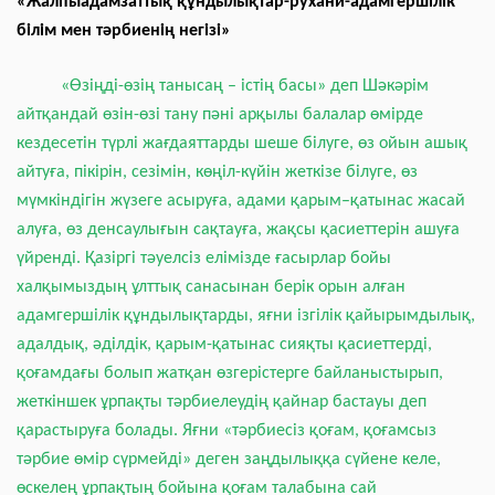
«Жалпыадамзаттық құндылықтар-
рухани-адамгершілік
білім мен тәрбиенің негізі»
«Өзіңді-өзің танысаң – істің басы» деп Шәкәрім
айтқандай өзін-өзі тану пәні арқылы балалар өмірде
кездесетін түрлі жағдаяттарды шеше білуге, өз ойын ашық
айтуға, пікірін, сезімін, көңіл-күйін жеткізе білуге, өз
мүмкіндігін жүзеге асыруға, адами қарым–қатынас жасай
алуға, өз денсаулығын сақтауға, жақсы қасиеттерін ашуға
үйренді. Қазіргі тәуелсіз елімізде ғасырлар бойы
халқымыздың ұлттық санасынан берік орын алған
адамгершілік құндылықтарды, яғни ізгілік қайырымдылық,
адалдық, әділдік, қарым-қатынас сияқты қасиеттерді,
қоғамдағы болып жатқан өзгерістерге байланыстырып,
жеткіншек ұрпақты тәрбиелеудің қайнар бастауы деп
қарастыруға болады. Яғни «тәрбиесіз қоғам, қоғамсыз
тәрбие өмір сүрмейді» деген заңдылыққа сүйене келе,
өскелең ұрпақтың бойына қоғам талабына сай