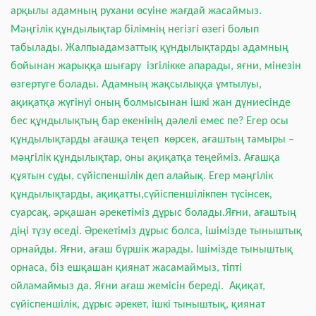
арқылы адамның рухани өсуіне жағдай жасаймыз.
Мәңгілік құндылықтар білімнің негізгі өзегі болып
табылады. Жалпыадамзаттық құндылықтарды адамның
бойынан жарыққа шығару ізгілікке апарады, яғни, мінезін
өзгертуге болады. Адамның жақсылыққа ұмтылуы,
ақиқатқа жүгінуі оның болмысынан ішкі жан дүниесінде
бес құндылықтың бар екенінің дәлелі емес пе? Егер осы
құндылықтарды ағашқа теңеп көрсек, ағаштың тамыры –
мәңгілік құндылықтар, оны ақиқатқа теңейміз. Ағашқа
құятын суды, сүйіспеншілік деп алайық. Егер мәңгілік
құндылықтарды, ақиқатты,сүйіспеншілікпен түсінсек,
суарсақ, әрқашан әрекетіміз дұрыс болады.Яғни, ағаштың
діңі түзу өседі. Әрекетіміз дұрыс болса, ішімізде тыныштық
орнайды. Яғни, ағаш бүршік жарады. Ішімізде тыныштық
орнаса, біз ешқашан қиянат жасамаймыз, тіпті
ойламаймыз да. Яғни ағаш жемісін береді. Ақиқат,
сүйіспеншілік, дұрыс әрекет, ішкі тыныштық, қиянат