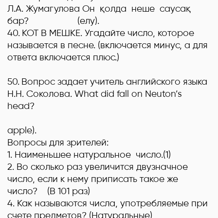
Л.А. Жумагулова Он қолда неше саусақ
бар?
(елу).
40.
КОТ В МЕШКЕ.
Угадайте число, которое
называется в песне. (включается минус, а для
ответа включается плюс.)
50.
Вопрос задает учитель английского языка
Н.Н. Соколова.
What did fall on Neuton’s
head?
apple
).
Вопросы для зрителей:
1. Наименьшее натуральное число.(1)
2. Во сколько раз увеличится двузначное
число, если к нему приписать такое же
число? (В 101 раз)
4. Как называются числа, употребляемые при
счете предметов? (Натуральные)