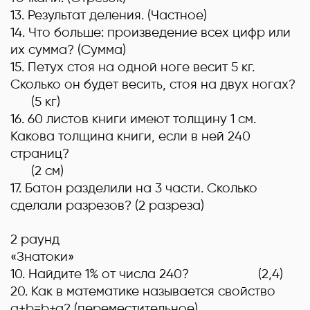
13. Результат деления. (Частное)
14. Что больше: произведение всех цифр или
их сумма? (Сумма)
15. Петух стоя на одной ноге весит 5 кг.
Сколько он будет весить, стоя на двух ногах?
(5 кг)
16. 60 листов книги имеют толщину 1 см.
Какова толщина книги, если в ней 240
страниц?
(2 см)
17. Батон разделили на 3 части. Сколько
сделали разрезов? (2 разреза)
2 раунд
«Знатоки»
10
.
Найдите 1% от числа 240?
(2,4)
20
.
Как в математике называется свойство
a
+
b
=
b
+
a
?
(
переместительное
)