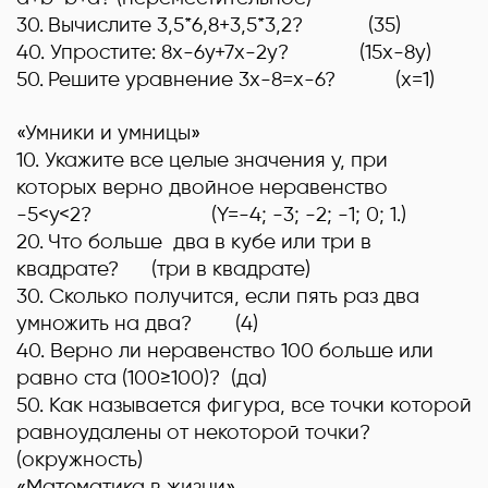
30.
Вычислите 3,5*6,8+3,5*3,2
? (35)
40
.
Упростите: 8х-6
y
+7
x
-2
y
? (
15х-8у)
50.
Решите уравнение 3
x
-8=
x
-6?
(х=1
)
«Умники и умницы»
10
.
Укажите все целые значения
y
, при
которых верно двойное неравенство
-5<
y
<2?
(
Y
=-4; -3; -2; -1; 0; 1.
)
20.
Что больше два в кубе или три в
квадрате? (
три в квадрате
)
30
.
Сколько получится, если пять раз два
умножить на два?
(4)
40
.
Верно ли неравенство 100 больше или
равно ста (100≥100)? (
да)
50
. Как называется фигура, все точки которой
равноудалены от некоторой точки?
(
окружность)
«Математика в жизни»