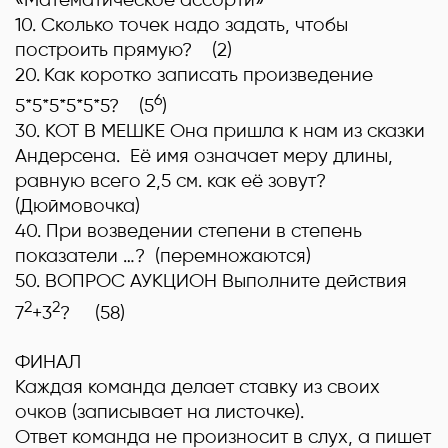
10
. Сколько точек надо задать, чтобы
построить прямую? (
2)
20
.
Как коротко записать произведение
6
5*5*5*5*5*5? (
5
)
30
. КОТ В МЕШКЕ Она пришла к нам из сказки
Андерсена. Её имя означает меру длины,
равную всего 2,5 см. как её зовут?
(
Дюймовочка
)
40.
При возведении степени в степень
показатели …? (
перемножаются
)
50
. ВОПРОС АУКЦИОН Выполните действия
2
2
7
+3
? (
58)
ФИНАЛ
Каждая команда делает ставку из своих
очков (записывает на листочке).
Ответ команда не произносит в слух, а пишет