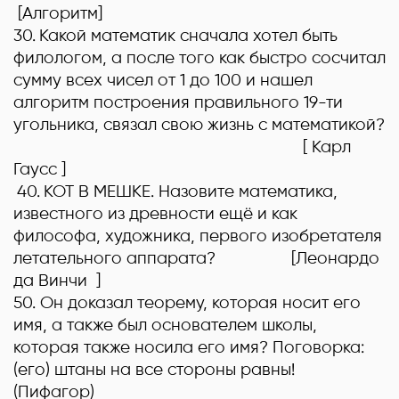
[
Алгоритм]
30.
Какой математик сначала хотел быть
филологом, а после того как быстро сосчитал
сумму всех чисел от 1 до 100 и нашел
алгоритм построения правильного 19-ти
угольника, связал свою жизнь с математикой?
[ Карл
Гаусс
]
40
.
КОТ В МЕШКЕ
.
Назовите математика,
известного из древности ещё и как
философа, художника, первого изобретателя
летательного аппарата?
[
Леонардо
да Винчи ]
50
.
Он доказал теорему, которая носит его
имя, а также был основателем школы,
которая также носила его имя? Поговорка:
(его) штаны на все стороны равны!
(
Пифагор)