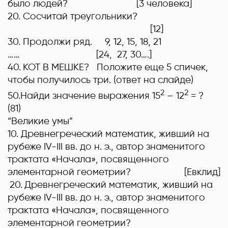
было людей?
[3 человека]
20.
Сосчитай треугольники
?
[12]
30.
Продолжи ряд
.
9, 12, 15, 18, 21
……
[24, 27, 30….]
40.
КОТ В МЕШКЕ? Положите еще 5 спичек,
чтобы получилось три. (
ответ на слайде)
2
2
50
.Найди значение выражения 15
– 12
= ?
(81)
“Великие умы”
10.
Древнегреческий математик, живший на
рубеже
IV
-
III
вв. до н. э., автор знаменитого
трактата «Начала», посвященного
элементарной геометрии? [
Евклид]
20.
Древнегреческий математик, живший на
рубеже
IV
-
III
вв. до н. э., автор знаменитого
трактата «Начала», посвященного
элементарной геометрии?