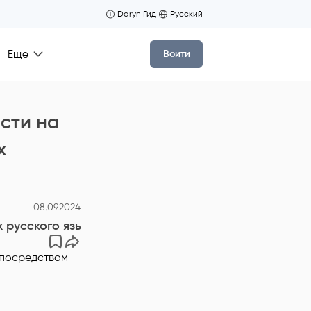
Daryn Гид
Русский
Еще
Войти
сти на
х
08.09.2024
 русского языка посредством новых подходов в об