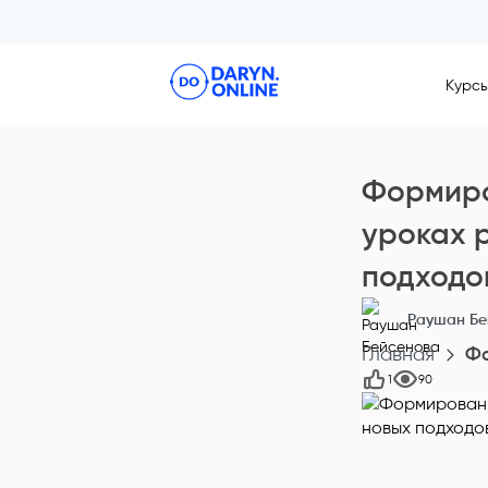
Курс
Формиро
уроках 
подходо
Раушан Бе
Главная
Фо
1
90