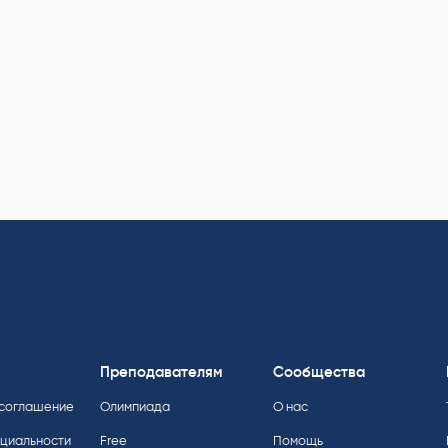
Преподавателям
Сообщества
 соглашение
Олимпиада
О нас
нциальности
Free
Помощь