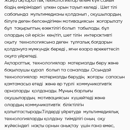
Жаңа ақпараттық технологиялар әлемі күн сайын
біздің өміріміздегі үлкен орын тауып келеді . Шет тілі
сабағында мультимедианы қолданып , оқушылардың
білуге деген белсендігімен мотивациясын жоғарылату
бұл тақырыптың өзектілігі болып табылады. бұл
олардың ой өрісін кеңітіп, шет тілін интерактивті
оқыту технологиясына деген тұлғалық бағдарын
қолдануға мүмкүндік береді , яғни өзара әрекеттесіп
оқуға үйретеді.
Ақпараттық технологиялар материалды беру және
бақылаушы құрал болып та саналады .Осындай
технологиялар материалды берудің жоғары сапасын
қамтамасыз етеді және әр түрлі коммуникативтік
арналарды қолданады. Мұның барлығы
оқушылардың мотивациясын күшейтеді және
олардың коммуникативтік біліктілігін
қалыптастырады.Тілдерді үйретуде мультимедиялық
технологияларды қолдану тиімділігі оның оқу
жүйесіндегі нақты орнын анықтау үшін ғана емес,