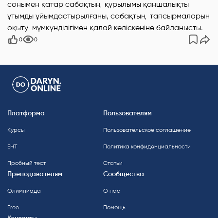
сонымен қатар сабақтың құрылымы қаншалықты
ұтымды ұйымдастырылғаны, сабақтың тапсырмаларын
оқыту мүмкүнділігімен қалай келіскеніне байланысты.
0
0
Платформа
Пользователям
Курсы
Пользовательское соглашение
ЕНТ
Политика конфиденциальности
Пробный тест
Статьи
Преподавателям
Сообщества
Олимпиада
О нас
Free
Помощь