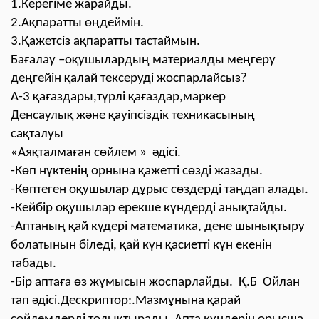
1.Керегіме жарайды.
2.Ақпаратты өңдеймін.
3.Қажетсіз ақпаратты тастаймын.
Бағалау –оқушылардың материалды меңгеру
деңгейін қалай тексеруді жоспарлайсыз?
А-3 қағаздары,түрлі қағаздар,маркер
Денсаулық және қауіпсіздік техникасының
сақталуы
«Аяқталмаған сөйлем » әдісі.
-Көп нүктенің орнына қажетті сөзді жазады.
-Көптеген оқушылар дұрыс сөздерді таңдап алады.
-Кейбір оқушылар ерекше күндерді анықтайды.
-Аптаның қай күдері математика, дене шынықтыру
болатынын біледі, қай күн қасиетті күн екенін
табады.
-Бір аптаға өз жұмысын жоспарлайды. Қ.Б Ойлан
тап әдісі.Дескриптор:.Мазмұнына қарай