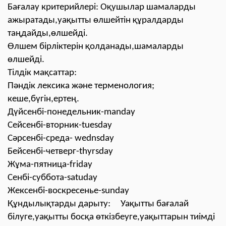
Бағалау критерийлері: Оқушылар шамаларды
ажыратады,уақытты өлшейтін құралдарды
таңдайды,өлшейді.
Өлшем бірліктерін қолданады,шамаларды
өлшейді.
Тілдік мақсаттар:
Пәндік лексика және терменология;
кеше,бүгін,ертең.
Дүйсенбі-понедельник-manday
Сейсенбі-вторник-tuesday
Сәрсенбі-среда- wednsday
Бейсенбі-четверг-thyrsday
Жұма-пятница-friday
Сенбі-суббота-satuday
Жексенбі-воскресенье-sunday
Құндылықтарды дарыту: Уақытты бағалай
білуге,уақытты босқа өткізбеуге,уақыттарын тиімді