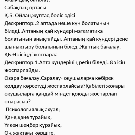
Ұжымдық бағалау.
Сабақтың ортасы
Қ.Б. Ойлан,жұптас,бөліс әдісі
Дескриптор:.2 аптада неше күн болатынын
біледі..Аптаның қай күндері математика
болатынын анықтайды..Аптаның қай күндері дене
шынықтыру болатынын біледі.Жұптық бағалау.
ҚБ.Өз ісіңді жоспарла
Дескриптор:1.Апта күндерінің ретін біледі..Өз ісін
жоспарлайды.
Өзара бағалау.Саралау- оқушыларға көбірек
қолдау көрсетуді жоспарлайсыз?Қабілеті жоғары
оқушыларға қандай міндет қоюды жоспарлап
отырасыз?
Психологиялық ахуал;
Қане,қане тұрайық,
Үлкен шеңбер құрайық.
Оң жақтағы көршіге,