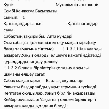
Күні: Мұғалімнің аты-жөні:
Сембі Кенжегүл Бақытқызы.
Сынып: 1
Қатысқандар саны: Қатыспағандар
саны:
Сабақтың тақырыбы: Апта күндері
Осы сабақта қол жеткізген оқу мақсаттары(оқу
бағдарламасына сілтеме) 1.1.3.1.Шамаларды
ажырату;Уақыт оларды өлшеуге қажетті әдістерді
құралдарды таңдау ;өлшеу
1.1.3.2.Өлшем бірліктерін қолдану арқылы
шаманы өлшеу сағат.
Сабақ мақсаттары: Барлық оқушылар:
Уақытты бағдарлайды,уақыт терминин түсінеді.
Көптеген оқушылар: Уақыт бірлігін ажыратады.
Кейбір оқушылар: Уақыттың өлшем бірліктерін
ажырата алады ,қолдана біледі.