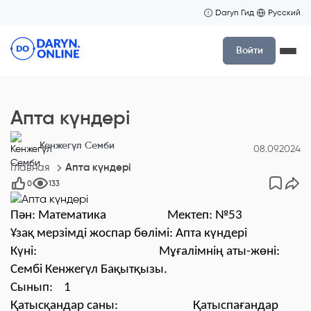
Daryn Гид
Русский
Войти
Апта күндері
Кенжегүл Семби
08.09.2024
Главная
Апта күндері
0
133
Пән: Математика Мектеп: №53
Ұзақ мерзімді жоспар бөлімі: Апта күндері
Күні: Мұғалімнің аты-жөні:
Сембі Кенжегүл Бақытқызы.
Сынып: 1
Қатысқандар саны: Қатыспағандар