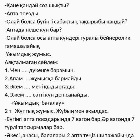
-Қане қандай сөз шықты?
-Апта поезды.
-Олай болса бүгінгі сабақтың тақырыбы қандай?
-Аптада неше күн бар?
-Олай болса осы апта күндері туралы бейнеролик
тамашалайық
Ұжымдық жұмыс.
Аяқталмаған сөйлем:
1.Мен .... дүкенге барамын.
2.Апам ....жұмысқа бармайды.
3.Әкем .... мені қыдыртады.
4.Әжем .... сәтті күн деп санайды.
«Ұжымдық бағалау»
2 т Жұптық жұмыс. Жұбыңмен ақылдас.
-Бүгінгі апта поездарында 7 вагон бар.Әр вагонда 7
түрлі тапсырмалар бар.
-Әкесі ,анасы, балалары 2 апта теңіз шипажайында