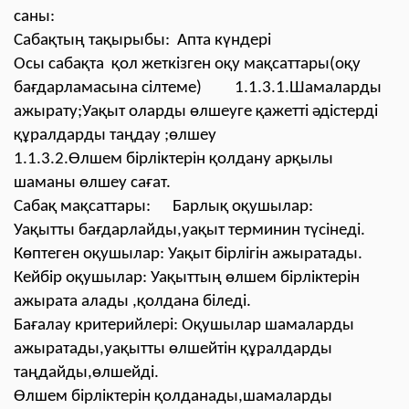
саны:
Сабақтың тақырыбы: Апта күндері
Осы сабақта қол жеткізген оқу мақсаттары(оқу
бағдарламасына сілтеме) 1.1.3.1.Шамаларды
ажырату;Уақыт оларды өлшеуге қажетті әдістерді
құралдарды таңдау ;өлшеу
1.1.3.2.Өлшем бірліктерін қолдану арқылы
шаманы өлшеу сағат.
Сабақ мақсаттары: Барлық оқушылар:
Уақытты бағдарлайды,уақыт терминин түсінеді.
Көптеген оқушылар: Уақыт бірлігін ажыратады.
Кейбір оқушылар: Уақыттың өлшем бірліктерін
ажырата алады ,қолдана біледі.
Бағалау критерийлері: Оқушылар шамаларды
ажыратады,уақытты өлшейтін құралдарды
таңдайды,өлшейді.
Өлшем бірліктерін қолданады,шамаларды