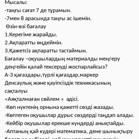
Мысалы:
-таңғы сағат 7 де тұрамын.
-7мен 8 арасында таңғы ас ішемін.
Өзін-өзі бағалау
1.Керегіме жарайды.
2.Ақпаратты өңдеймін.
3.Қажетсіз ақпаратты тастаймын.
Бағалау –оқушылардың материалды меңгеру
деңгейін қалай тексеруді жоспарлайсыз?
А-3 қағаздары,түрлі қағаздар,маркер
Денсаулық және қауіпсіздік техникасының
сақталуы
«Аяқталмаған сөйлем » әдісі.
-Көп нүктенің орнына қажетті сөзді жазады.
-Көптеген оқушылар дұрыс сөздерді таңдап алады.
-Кейбір оқушылар ерекше күндерді анықтайды.
-Аптаның қай күдері математика, дене шынықтыру