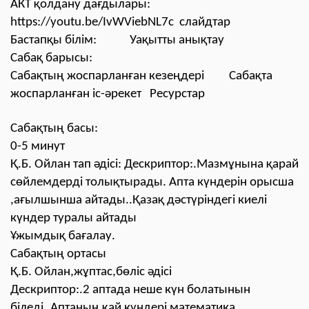
АКТ қолдану дағдылары:
https://youtu.be/IvWViebNL7c слайдтар
Бастапқы білім: Уақытты анықтау
Сабақ барысы:
Сабақтың жоспарланған кезеңдері Сабақта
жоспарланған іс-әрекет Ресурстар
Сабақтың басы:
0-5 минут
Қ.Б. Ойлан тап әдісі: Дескриптор:.Мазмұнына қарай
сөйлемдерді толықтырады. Апта күндерін орысша
,ағылшынша айтады..Қазақ дәстүріндегі киелі
күндер туралы айтады
Ұжымдық бағалау.
Сабақтың ортасы
Қ.Б. Ойлан,жұптас,бөліс әдісі
Дескриптор:.2 аптада неше күн болатынын
біледі..Аптаның қай күндері математика