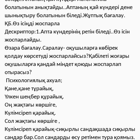
болатынын анықтайды..Аптаның қай күндері дене
шынықтыру болатынын біледі.Жұптық бағалау.
ҚБ.Өз ісіңді жоспарла
Дескриптор:1.Апта күндерінің ретін біледі..Өз ісін
жоспарлайды.
Өзара бағалау.Саралау- оқушыларға көбірек
қолдау көрсетуді жоспарлайсыз?Қабілеті жоғары
оқушыларға қандай міндет қоюды жоспарлап
отырасыз?
Психологиялық ахуал;
Қане,қане тұрайық,
Үлкен шеңбер құрайық.
Оң жақтағы көршіге,
Күлімсіреп қарайық.
Сол жақтағы көршіге ,
Күлімсіреп қарайық-сиқырлы сандақшада сиқырлы
сандар бар.Сол сандарды өсу ретімен тура қоямыз.