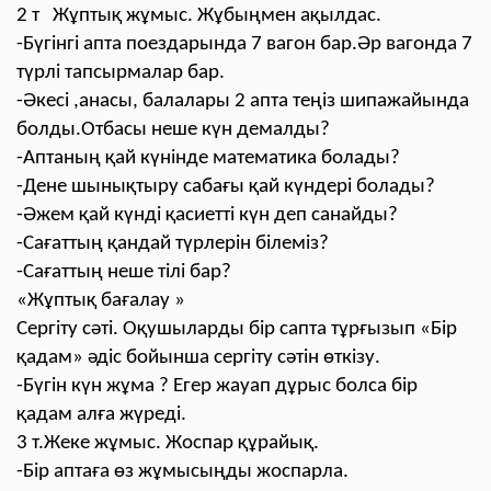
2 т Жұптық жұмыс. Жұбыңмен ақылдас.
-Бүгінгі апта поездарында 7 вагон бар.Әр вагонда 7
түрлі тапсырмалар бар.
-Әкесі ,анасы, балалары 2 апта теңіз шипажайында
болды.Отбасы неше күн демалды?
-Аптаның қай күнінде математика болады?
-Дене шынықтыру сабағы қай күндері болады?
-Әжем қай күнді қасиетті күн деп санайды?
-Сағаттың қандай түрлерін білеміз?
-Сағаттың неше тілі бар?
«Жұптық бағалау »
Сергіту сәті. Оқушыларды бір сапта тұрғызып «Бір
қадам» әдіс бойынша сергіту сәтін өткізу.
-Бүгін күн жұма ? Егер жауап дұрыс болса бір
қадам алға жүреді.
3 т.Жеке жұмыс. Жоспар құрайық.
-Бір аптаға өз жұмысыңды жоспарла.