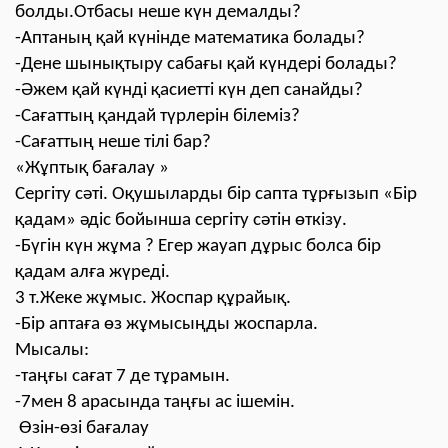
болды.Отбасы неше күн демалды?
-Аптаның қай күнінде математика болады?
-Дене шынықтыру сабағы қай күндері болады?
-Әжем қай күнді қасиетті күн деп санайды?
-Сағаттың қандай түрлерін білеміз?
-Сағаттың неше тілі бар?
«Жұптық бағалау »
Сергіту сәті. Оқушыларды бір сапта тұрғызып «Бір
қадам» әдіс бойынша сергіту сәтін өткізу.
-Бүгін күн жұма ? Егер жауап дұрыс болса бір
қадам алға жүреді.
3 т.Жеке жұмыс. Жоспар құрайық.
-Бір аптаға өз жұмысыңды жоспарла.
Мысалы:
-таңғы сағат 7 де тұрамын.
-7мен 8 арасында таңғы ас ішемін.
Өзін-өзі бағалау