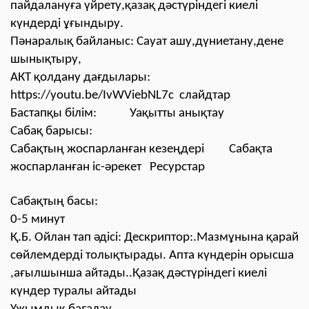
пайдалануға үйрету,қазақ дәстүріндегі киелі
күндерді ұғындыру.
Пәнаралық байланыс: Сауат ашу,дүниетану,дене
шынықтыру,
АКТ қолдану дағдылары:
https://youtu.be/IvWViebNL7c слайдтар
Бастапқы білім: Уақытты анықтау
Сабақ барысы:
Сабақтың жоспарланған кезеңдері Сабақта
жоспарланған іс-әрекет Ресурстар
Сабақтың басы:
0-5 минут
Қ.Б. Ойлан тап әдісі: Дескриптор:.Мазмұнына қарай
сөйлемдерді толықтырады. Апта күндерін орысша
,ағылшынша айтады..Қазақ дәстүріндегі киелі
күндер туралы айтады