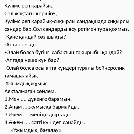
Күлімсіреп қарайық.
Сол жақтағы көршіге ,
Күлімсіреп қарайық-сиқырлы сандақшада сиқырлы
сандар бар.Сол сандарды өсу ретімен тура қоямыз.
-Қане қандай сөз шықты?
-Апта поезды.
-Олай болса бүгінгі сабақтың тақырыбы қандай?
-Аптада неше күн бар?
-Олай болса осы апта күндері туралы бейнеролик
тамашалайық
Ұжымдық жұмыс.
Аяқталмаған сөйлем:
1.Мен .... дүкенге барамын.
2.Апам ....жұмысқа бармайды.
3.Әкем .... мені қыдыртады.
4.Әжем .... сәтті күн деп санайды.
«Ұжымдық бағалау»