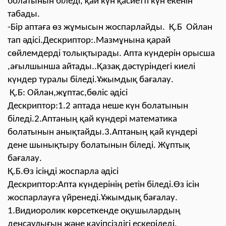
болатынын біледі, қай күн қасиетті күн екенін
табады.
-Бір аптаға өз жұмысын жоспарлайды. Қ.Б Ойлан
тап әдісі.Дескриптор:.Мазмұнына қарай
сөйлемдерді толықтырады. Апта күндерін орысша
,ағылшынша айтады..Қазақ дәстүріндегі киелі
күндер туралы біледі.Ұжымдық бағалау.
Қ.Б: Ойлан,жұптас,бөліс әдісі
Дескриптор:1.2 аптада неше күн болатынын
біледі.2.Аптаның қай күндері математика
болатынын анықтайды.3.Аптаның қай күндері
дене шынықтыру болатынын біледі. Жұптық
бағалау.
Қ.Б.Өз ісіңді жоспарла әдісі
Дескриптор:Апта күндерінің ретін біледі.Өз ісін
жоспарлауға үйренеді.Ұжымдық бағалау.
1.Видиоролик көрсеткенде оқушылардың
денсаулығын және қауіпсіздігі ескеріледі.