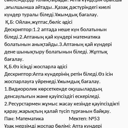
сөйлемдерді толықтырады. Апта күндерін орысша
,ағылшынша айтады..Қазақ дәстүріндегі киелі
күндер туралы біледі.Ұжымдық бағалау.
Қ.Б: Ойлан,жұптас,бөліс әдісі
Дескриптор:1.2 аптада неше күн болатынын
біледі.2.Аптаның қай күндері математика
болатынын анықтайды.3.Аптаның қай күндері
дене шынықтыру болатынын біледі. Жұптық
бағалау.
Қ.Б.Өз ісіңді жоспарла әдісі
Дескриптор:Апта күндерінің ретін біледі.Өз ісін
жоспарлауға үйренеді.Ұжымдық бағалау.
1.Видиоролик көрсеткенде оқушылардың
денсаулығын және қауіпсіздігі ескеріледі.
2.Ресурстармен жұмыс жасау кезінде қауіпсіздікті
қарау,жарықтың қалай түсіп тұрғанын байқау.
Пән: Математика Мектеп: №53
Ұзақ мерзімді жоспар бөлімі: Апта күндері