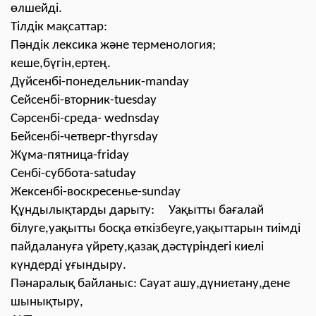
өлшейді.
Тілдік мақсаттар:
Пәндік лексика және терменология;
кеше,бүгін,ертең.
Дүйсенбі-понедельник-manday
Сейсенбі-вторник-tuesday
Сәрсенбі-среда- wednsday
Бейсенбі-четверг-thyrsday
Жұма-пятница-friday
Сенбі-суббота-satuday
Жексенбі-воскресенье-sunday
Құндылықтарды дарыту: Уақытты бағалай
білуге,уақытты босқа өткізбеуге,уақыттарын тиімді
пайдалануға үйрету,қазақ дәстүріндегі киелі
күндерді ұғындыру.
Пәнаралық байланыс: Сауат ашу,дүниетану,дене
шынықтыру,