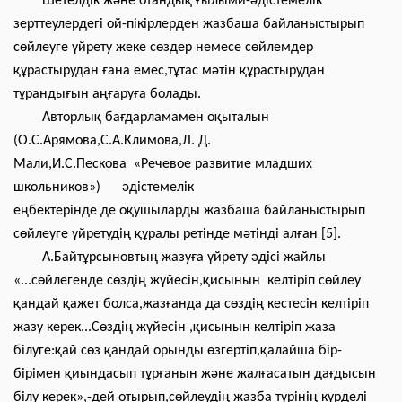
Шетелдік және отандық ғылыми-әдістемелік
зерттеулердегі ой-пікірлерден жазбаша байланыстырып
сөйлеуге үйрету жеке сөздер немесе сөйлемдер
құрастырудан ғана емес,тұтас мәтін құрастырудан
тұрандығын аңғаруға болады.
Авторлық бағдарламамен оқыталын
(О.С.Арямова,С.А.Климова,Л. Д.
Мали,И.С.Пескова «Речевое развитие младших
школьников») әдістемелік
еңбектерінде де оқушыларды жазбаша байланыстырып
сөйлеуге үйретудің құралы ретінде мәтінді алған [5].
А.Байтұрсыновтың жазуға үйрету әдісі жайлы
«...сөйлегенде сөздің жүйесін,қисынын келтіріп сөйлеу
қандай қажет болса,жазғанда да сөздің кестесін келтіріп
жазу керек...Сөздің жүйесін ,қисынын келтіріп жаза
білуге:қай сөз қандай орынды өзгертіп,қалайша бір-
бірімен қиындасып тұрғанын және жалғасатын дағдысын
білу керек»,-дей отырып,сөйлеудің жазба түрінің күрделі