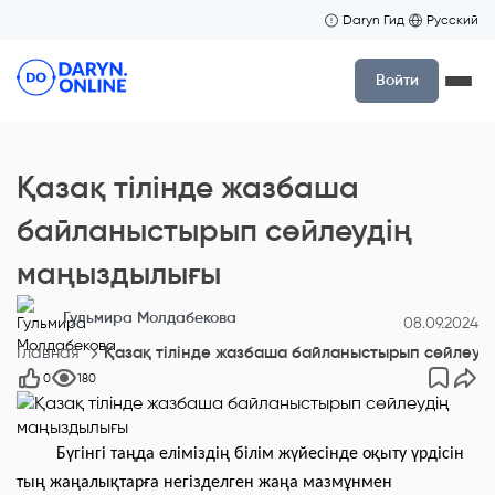
Daryn Гид
Русский
Войти
Қазақ тілінде жазбаша
байланыстырып сөйлеудің
маңыздылығы
Гульмира Молдабекова
08.09.2024
Главная
Қазақ тілінде жазбаша байланыстырып сөйлеуд
0
180
Бүгінгі таңда еліміздің білім жүйесінде оқыту үрдісін
тың жаңалықтарға негізделген жаңа мазмұнмен