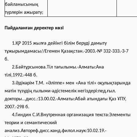
байланысының
түрлерін ажырату;
Пайдаланған деректер көзі
1.ҚР 2015 жылға дейінгі білім беруді дамыту
тұжырымдамасы//Егемен Қазақстан.-2003.-№ 332-333.-3-7
б.
2.Байтұрсынова.Тіл тағылымы.-Алматы:Ана
тілі,1992.-448 б.
3.Әдікәрім Т.М. «Әліппе» мен «Ана тілі» оқулықтарында
мәтін түзудің ғылыми-әдістемелік негіздері:пед.ғыл.
докторы...дисс.:13.00.02.-Алматы:Абай атындағы Қаз ҰПУ,
2007.-298 б.
4.Гиндин С.И.Внутренная организация текста:Элементы
теории и семантический
анализ.Автореф.дисс.канд.филол.наук:10.02.19.-