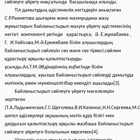
сөйлеуге үйрету мақсатында басшылыққа алынды.
Тіл дамытудың әдістемелік негіздерін анықтаған
С.Р.Рахметова шығарма және мазмұндама жазу
жұмыстарын байланыстырып жазуға үйрету әдістемесінің
негізгі компоненті ретінде қарастырса, Ә. Е.жұмабаева ,
Г. И.Уәйісова,М.Ә.Ермекбаев білім алушылардың
байланыстырып сөйлеуін сөз және сөз тіркесі,сөйлем
құрастыру арқылы қалыптастыруды
ұсынды.Ал,Т.М.Әбдікәрімнің еңбегінде білім
алушылардың ауызша байланыстырып сөйлеуді дамытуда
мәтіннің үлкен мүмкіншілігібар екендігі ашылады[3].
Байланыстырып сөйлеуге үйрету мәселелерін
зерттеген
(Т.А.Ладыженская,Г.С.Щеголева,В.И.Капинос,Н.Н.Сергеева,М.
шетел әдіскерлері оқушының мәтін құру білігі мен
дағдысын қалыптастыру арқылы жазбаша байланыстырып
сөйлеуге үйретуге болатынын көрсеткен[4].