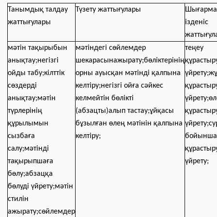
Танымдық талдау
Түзету жаттығулары
Шығарм
жаттығулары
ізденіс
жаттығул
мәтін тақырыбын
мәтіндегі сөйлемдер
теңеу
анықтау;негізгі
шекарасынажырату;бөліктерінің
құрастыр
ойды табу;кілттік
орны ауысқан мәтінді қалпына
үйрету;ж
сөздерді
келтіру;негізгі ойға сәйкес
құрастыр
анықтау;мәтін
келмейтін бөлікті
үйрету;ө
түрлерінің
(абзацты)алып тастау;ұйқасы
құрастыр
құрылымын
бұзылған өлең мәтінін қалпына
үйрету;су
сызбаға
келтіру;
бойынша
салу;мәтінді
құрастыр
тақырыпшаға
үйрету;
бөлу;абзацқа
бөлуді үйрету;мәтін
стилін
ажырату;сөйлемдер