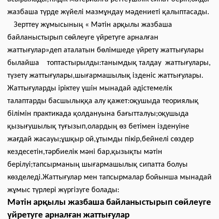
жазбаша түрде жүйелі мазмұндау мәдениеті қалыптасады.
Зерттеу жұмысының « Мәтін арқылы жазбаша
байланыстырып сөйлеуге үйретуге арналған
жаттығулар»деп аталатын бөлімшеде үйрету жаттығулары
былайша топтастырылды:танымдық талдау жаттығулары,
түзету жаттығулары,шығармашылық ізденіс жаттығулары.
Жаттығуларды іріктеу үшін мынадай әдістемелік
талаптарды басшылыққа алу қажет:оқушыда теориялық
білімін практикада қолдануына бағытталуы;оқушыда
қызығушылық туғызып,олардың өз бетімен ізденуіне
жағдай жасауы;ұшқыр ой,ұтымды пікір,бейнелі сөздер
кездесетін,тәрбиелік мәні бар,қызықты мәтін
берілуі;тапсырманың шығармашылық сипатта болуы
көзделеді.Жаттығулар мен тапсырмалар бойынша мынадай
жұмыс түрлері жүргізуге болады:
Мәтін арқылы жазбаша байланыстырып сөйлеуге
үйретуге арналған жаттығулар