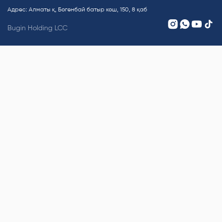
Адрес: Алматы қ, Бөгенбай батыр көш, 150, 8 қаб
Bugin Holding LCC