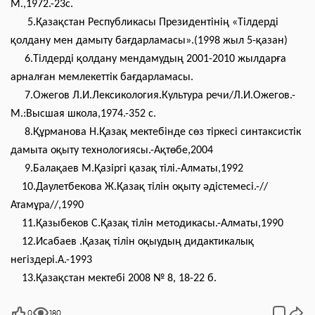
М.,1972.-23с.
5.Қазақстан Республикасы Президентінің «Тілдерді
қолдану мен дамыту бағдарламасы».(1998 жыл 5-қазан)
6.Тілдерді қолдану мендамудың 2001-2010 жылдарға
арналған мемлекеттік бағдарламасы.
7.Ожегов Л.И.Лексикология.Культура речи
/Л
.И.Ожегов.-
М.:Высшая школа,1974.-352 с.
8.Құрманова Н.Қазақ мектебінде сөз тіркесі синтаксистік
дамыта оқыту технологиясы.-Ақтөбе,2004
9.Балақаев М.Қазіргі қазақ тілі.-Алматы,1992
10.Даулетбекова Ж.Қазақ тілін оқыту әдістемесі.-//
Атамұра//,1990
11.Қазыбеков С.Қазақ тілін методикасы.-Алматы,1990
12.Исабаев .Қазақ тілін оқыудың дидактикалық
негіздері.А.-1993
13.Қазақстан мектебі 2008 № 8, 18-22 б.
0
180