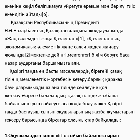
екеніне көңіл бөліп,жазуға үйретуге ерекше мән берілуі тиіс
екендігін айтады[6].
Қазақстан Республикасының Президенті
Н.Ә.Назарбаевтың Қазақстан халқына жолдауларында
«Жаңа әлемдегі-жаңа Қазақстан»[1], «Қазақстанның
экономикалық,әлеуметтік және саяси жедел жаңару
жолында[2]мектепке дейінгі,мектептегі білім беруге баса
назар аударғаны баршамызға аян.
Қазіргі таңда ең басты мәселелердің бірегейі қазақ
тілінің мемлекеттік мәртебесін көтеру,барлық қаракөз
бауырларымызды өз ана тілінде сөйлеуіне қол
жеткізу.Әсіресе балалардың қазақ тілінде жазбаша
байланыстырып сөйлеуге аса көңіл бөлу қажет.Қазіргі
таңда бастауыш сынып оқушыларының жазба жұмыстарын
тексеру барысында бірқатар олқылықтар байқалады:
1.Оқушылардың көпшілігі өз ойын байланыстырып