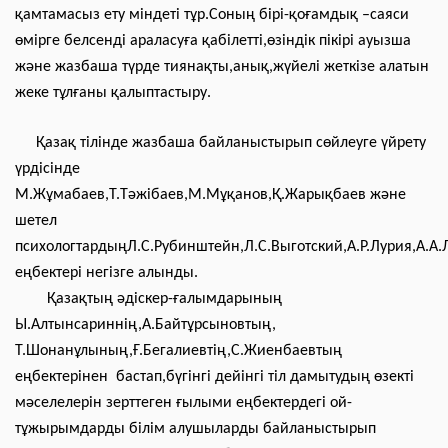
қамтамасыз ету міндеті тұр.Соның бірі-қоғамдық –саяси
өмірге белсенді араласуға қабілетті,өзіндік пікірі ауызша
және жазбаша түрде тиянақты,анық,жүйелі жеткізе алатын
жеке тұлғаны қалыптастыру.
Қазақ тілінде жазбаша байланыстырып сөйлеуге үйрету
үрдісінде
М.Жұмабаев,Т.Тәжібаев,М.Мұқанов,Қ.Жарықбаев және
шетел
психологтардыңЛ.С.Рубинштейн,Л.С.Выготский,А.Р.Лурия,А.А
еңбектері негізге алынды.
Қазақтың әдіскер-ғалымдарының
Ы.Алтынсариннің,А.Байтұрсыновтың,
Т.Шонанұлының,Ғ.Бегалиевтің,С.Жиенбаевтың
еңбектерінен бастап,бүгінгі дейінгі тіл дамытудың өзекті
мәселелерін зерттеген ғылыми еңбектердегі ой-
тұжырымдарды білім алушыларды байланыстырып