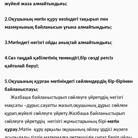
жүйелі жаза алмайтындығы;
2.Оқушының мәтін құру кезіндегі тақырып пен
мазмұнының байланысын ұғына алмайтындығы;
3.Мәтіндегі негізгі ойды анықтай алмайтындығы;
4.Сөз таңдай қабілетінің төмендігі,бір сөзді ретсіз
қайталай беруі;
5.Оқушының құрған мәтініндегі сөйлемдердің бір-бірімен
байланыспауы;
Жазбаша байланыстырып сөйлеуге үйретудің негізгі
мақсаты –дұрыс,сауатты жазып,оқушының дұрыс сөйлем
құрап,жүйелі сөйлеуге үйрету.Жазбаша байланыстырып
сөйлеуге үйретудің негізігі жұмыстарының бірі-
мәтін
құрау.
Мәтін құру арқылы оқушының ойлау үрдісі жүзеге
асырылады,тілдік материалға реттеушілік сипат беріп,ойды