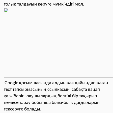
толық талдауын көруге мүмкіндігі мол.
Google қосымшасында алдын ала дайындап алған
тест тапсырмасының ссылкасын
сабақта вацап
қа жіберіп оқушылардың белгілі бір тақырып
немесе тарау бойынша білім-білік дағдыларын
тексеруге болады.