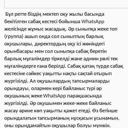
Бұл ретте біздің мектеп оқу жылы басында
бекітілген сабақ кестесі бойынша
WhatsApp
желісінде жұмыс жасадық. Әр сыныпқа жеке топ
(группа) ашып онда сол сыныптың барлық
оқушылары, директордың оқу ісі жөніндегі
орынбасары мен сол сыныпқа сабақ беретін
барлық мұғалімдер тіркелді және админ рөлі тек
мұғалімдерге ғана берілді. Сабақ қатаң түрде сабақ
кестесіне сәйкес уақытты нақты сақтай отырып
жүргізілді. Ал оқушылардың тапсырмаларды
орындауы, олармен кері байланыс түрі әр
оқушының жеке
WhatsApp
парақшасында
жүргізілді. Әр оқушымен жеке-жеке байланыс
жасау әрине көп уақытты қажет етеді.
Өз бетінше
орындалатын тапсырманың нұсқасын ұсынамын,
оны орындамайтын оқушылар болуы мүмкін.