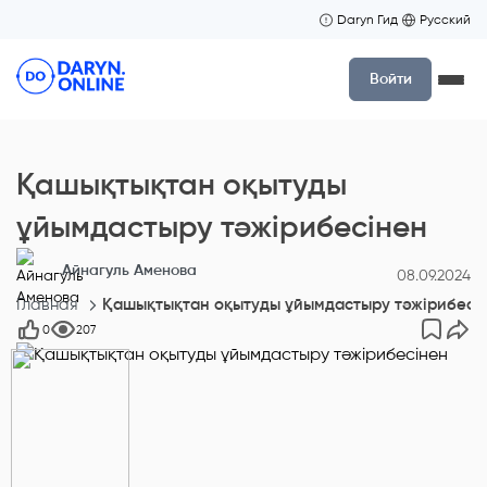
Daryn Гид
Русский
Войти
Қашықтықтан оқытуды
ұйымдастыру тәжірибесінен
Айнагуль Аменова
08.09.2024
Главная
Қашықтықтан оқытуды ұйымдастыру тәжірибесі
0
207