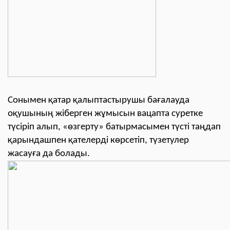
Сонымен қатар қалыптастырушы бағалауда
оқушының жіберген жұмысын вацапта суретке
түсіріп алып, «өзгерту» батырмасымен түсті таңдап
қарындашпен қателерді көрсетіп, түзетулер
жасауға да болады.