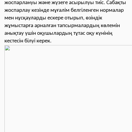
жоспарлануы және жүзеге асырылуы тиіс. Сабақты
жоспарлау кезінде мұғалім белгіленген нормалар
мен нұсқауларды ескере отырып, өзіндік
жұмыстарға арналған тапсырмалардың көлемін
анықтау үшін оқушылардың тұтас оқу күнінің
кестесін білуі керек.