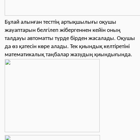
Бұлай алынған тесттің артықшылығы оқушы
жауаптарын белгілеп жібергеннен кейін оның
талдауы автоматты түрде бірден жасалады. Оқушы
да өз қатесін көре алады. Тек қиындық келтіретіні
математикалық таңбалар жазудың қиындығында.