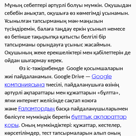
Мұның себептері әртүрлі болуы мүмкін. Оқушыдан
себебін анықтап, оқушыға өз көмегімді ұсынамын.
Ұсынылған тапсырманың мән-маңызын
түсіндіремін, балаға таңдау еркін ұсынып немесе
өз бетінше тақырыпқа қатысты белгілі бір
тапсырманы орындауға ұсыныс жасаймын.
Оқушының жеке ерекшеліктері мен қабілеттерін де
ойдан шығармау керек.
Өз іс-тәжірибемде Google қосымшаларын
Google
жиі пайдаланамын. Google Drive —
компаниясына
тиесілі, пайдаланушыға өзінің
әртүрлі ақпараттары мен құжаттарын «бұлтта»,
яғни интернет желісінде сақтап коюға
Ғаламтордың
және
басқа пайдаланушыларымен
бұлттық ақпараттар
бөлісуге мүмкіндік беретін
қоры
. Оның мүмкіндіктері: құжаттар, кестелер,
көрсетілімдер, тест тапсырмаларын алып оның