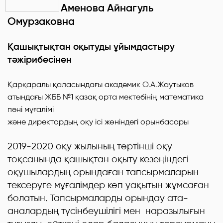
Аменова Айнагуль
Омурзаковна
Қашықтықтан оқытуды ұйымдастыру
тәжірибесінен
Қарқаралы қаласындағы академик О.А.Жаутыков
атындағы ЖББ №1 қазақ орта мектебінің математика
пәні мұғалімі
және директордың оқу ісі жөніндегі орынбасары
2019-2020 оқу жылының төртінші оқу
тоқсанында қашықтан оқыту кезеңіндегі
оқушылардың орындаған тапсырмаларын
тексеруге мұғалімдер көп уақытын жұмсаған
болатын. Тапсырмаларды орындау ата-
аналардың түсінбеушілігі мен наразылығын