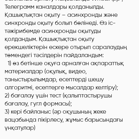
Телеграмм каналдары қолданылды.
Қашықтықтан оқыту – асинхронды және
синхронды оқыту болып бөлінеді. Өз іс-
тәжірибемде асинхронды оқытуды
қолдандым. Қашықтықтан оқыту
ерекшеліктерін ескере отырып саралаудың
төмендегі тәсілдерін пайдаландым:
1) өз бетінше оқуға арналған ақпараттық
материалдар (оқулық, видео,
таныстырылымдар, есептерді шешу
алгоритмі, есептерге мысалдар келтіру);
2) бағалау үшін тест (қалыптастырушы
бағалау, гугл формасы);
3) кері байланыс (әр оқушының жеке
вацабында пікірлесу, жұмыс барысындағы
үнқатулар)