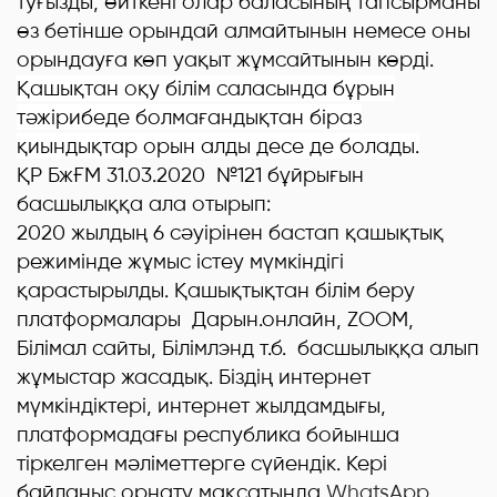
туғызды, өйткені олар баласының тапсырманы
өз бетінше орындай алмайтынын немесе оны
орындауға көп уақыт жұмсайтынын көрді.
Қашықтан оқу білім саласында бұрын
тәжірибеде болмағандықтан біраз
қиындықтар орын алды десе де болады.
ҚР БжҒМ 31.03.2020 №121 бұйрығын
басшылыққа ала отырып:
2020 жылдың 6 сәуірінен бастап қашықтық
режимінде жұмыс істеу мүмкіндігі
қарастырылды. Қашықтықтан білім беру
платформалары Дарын.онлайн, ZOOM,
Білімал сайты, Білімлэнд т.б. басшылыққа алып
жұмыстар жасадық. Біздің интернет
мүмкіндіктері, интернет жылдамдығы,
платформадағы республика бойынша
тіркелген мәліметтерге сүйендік. Кері
байланыс орнату мақсатында
WhatsApp
,