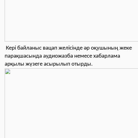
Кері байланыс вацап желісінде әр оқушының жеке
парақшасында аудиожазба немесе хабарлама
арқылы жүзеге асырылып отырды.