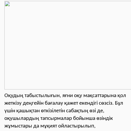
Оқудың табыстылығын, яғни оқу мақсаттарына қол
жеткізу деңгейін бағалау қажет екендігі сөзсіз. Бұл
үшін қашықтан өткізілетін сабақтың өзі де,
оқушылардың тапсырмалар бойынша өзіндік
жұмыстары да мұқият ойластырылып,