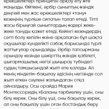
ерекшеліктері принципін арқау ету өте
маңызды. Өйткені, әрбір сыныптың өзіндік
деңгейі мен жас ерекшеліктері «тану»
кезеңінің түрліше сипатын талап етеді. Тіпті
жасы бірыңғай сыныптардың өздері жеке-
жеке тануды қажет етеді. Кейінгі кезеңдердің
сәтті болу кепілін өзіне арқалаған бұл шақта
оқушылар күнделікті сабақ барысында түрлі
жаттығулар орындайды. Әрбір тапсырманы
орындау кезінде шәкірттің өзіндік қабілеті,
шығармашылық негізі шыңырау түбіндегі
судың тамшысындай жылт ете қалады. Ал
менің міндетім-бақылау әдісінің негізінде сол
жылт еткен сәулені жалындаған отқа
айналдыру. Осы орайда Мария
Монтессоридің «Баланы тәрбиелеу үшін, оны
білу керек. Оны білу үші, оны бақылау керек,
ал оны бақылау үшін оған бостандық беру