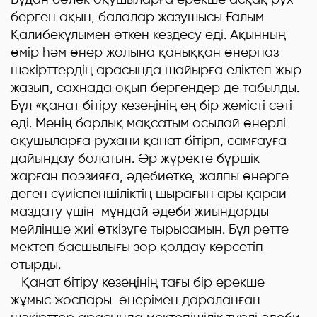
берген ақын, балалар жазушысы Ғалым
Қалибекұлымен өткен кездесу еді. Ақынның
өмір һәм өнер жолына қаныққан өнерпаз
шәкірттердің арасында шайырға еліктеп жыр
жазып, сахнада оқып бергендер де табылды.
Бұл «қанат бітіру кезеңінің ең бір жемісті сәті
еді. Менің барлық мақсатым осылай өнерлі
оқушыларға рухани қанат бітірп, самғауға
дайындау болатын. Әр жүректе бүршік
жарған поэзияға, әдебиетке, жалпы өнерге
деген сүйіспеншіліктің шырағын ары қарай
маздату үшін мұндай әдеби жиындарды
мейлінше жиі өткізуге тырысамын. Бұл ретте
мектеп басшылығы зор қолдау көрсетіп
отырды.
Қанат бітіру кезеңінің тағы бір ерекше
жұмыс жоспары өнерімен дараланған