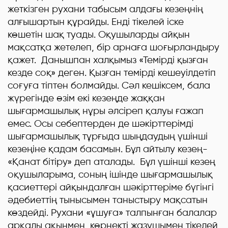
жеткізген рухани табысым алдағы кезеңнің
алғышартын құрайды. Енді тікелей іске
көшетін шақ туады. Оқушыларды айқын
мақсатқа жетелеп, бір арнаға шоғырландыру
қажет. Данышпан халқымыз «Темірді қызған
кезде соқ» деген. Қызған темірді кешеуілдетіп
соғуға тіптен болмайды. Сәл кешіксем, бала
жүрегінде өзім екі кезеңде жаққан
шығармашылық нұры әлсіреп қалуы ғажап
емес. Осы себептерден де шәкірттерімді
шығармашылық тұрғыда шыңдаудың үшінші
кезеңіне қадам басамын. Бұл айтылу кезең-
«Қанат бітіру» деп аталады. Бұл үшінші кезең
оқушыларыма, соның ішінде шығармашылық
қасиеттері айқындалған шәкірттеріме бүгінгі
әдебиеттің тынысымен таныстыру мақсатын
көздейді. Рухани «ұшуға» талпынған балалар
арқалы ақынмен, көрнекті жазушымен тікелей