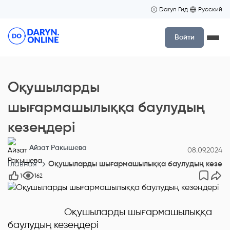
Daryn Гид
Русский
Войти
Оқушыларды
шығармашылыққа баулудың
кезеңдері
Айзат Ракышева
08.09.2024
Главная
Оқушыларды шығармашылыққа баулудың кезеңд
1
162
Оқушыларды шығармашылыққа
баулудың кезеңдері