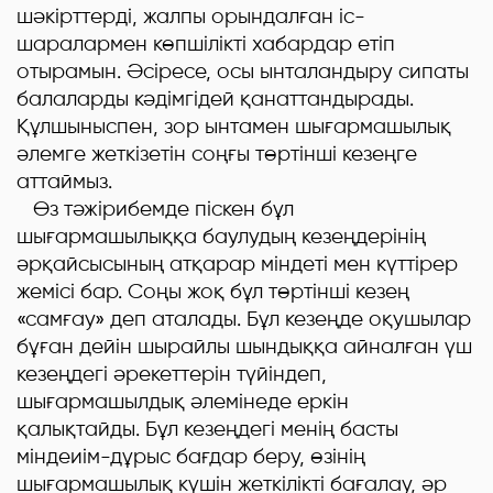
шәкірттерді, жалпы орындалған іс-
шаралармен көпшілікті хабардар етіп
отырамын. Әсіресе, осы ынталандыру сипаты
балаларды кәдімгідей қанаттандырады.
Құлшыныспен, зор ынтамен шығармашылық
әлемге жеткізетін соңғы төртінші кезеңге
аттаймыз.
Өз тәжірибемде піскен бұл
шығармашылыққа баулудың кезеңдерінің
әрқайсысының атқарар міндеті мен күттірер
жемісі бар. Соңы жоқ бұл төртінші кезең
«самғау» деп аталады. Бұл кезеңде оқушылар
бұған дейін шырайлы шындыққа айналған үш
кезеңдегі әрекеттерін түйіндеп,
шығармашылдық әлемінеде еркін
қалықтайды. Бұл кезеңдегі менің басты
міндеиім-дұрыс бағдар беру, өзінің
шығармашылық күшін жеткілікті бағалау, әр