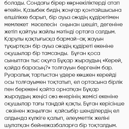
болады. Сондағы бірер көрнекіліктерді атап
өтейін. Қазыбек бидің жоңғар қонтайшысына
елшілікке барып, бір ауыз сөздің құдіретімен
мемлекет мәселесін оңынан шешіп, дегеніне
жетіп қайтуы жайлы мәтінді ортаға салдым.
Қарулы қақтығысқа бармай-ақ жауын
тұқыртқан бір ауыз сөздің құдіреті екеніне
оқушылар бір тамсанды. Бұған қоса
сыныптан тыс оқуға Бұқар жыраудың «Керей,
қайда барасың?» толғауын бергенім бар.
Руаралық тартыстан үдере көшкен керейді
осы толғауымен тоқтатып, ел ортасына бірлік
пен берекені қайта орнатқан Бұқар
жыраудың жеңісі сөз өнерінің жемісі екеніне
оқушылар тағы таңдай қақты. Бұған керісінше
сөзінен жаңылған қайсыбір шенділердің ел
алдында күлкіге қалып, әлеуметтік желіні
шулатқан бейнежазбаларға бір тоқталдым.