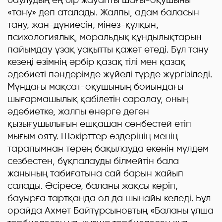
«тану» деп аталады. Жалпы, адам баласын
тану, жан-дүниесін, мінез-құлқын,
психологиялық, моральдық құндылықтарын
пайымдау ұзақ уақытты қажет етеді. Бұл тану
кезеңі өзімнің әрбір қазақ тілі мен қазақ
әдебиеті пәндерімде жүйелі түрде жүргізіледі.
Мұндағы мақсат-оқушының бойындағы
шығармашылық қабілетін саралау, оның
әдебиетке, жалпы өнерге деген
қызығушылығын ешқашан сөнбестей етіп
мығым ояту. Шәкірттер өздерінің менің
тарапымнан терең бақылауда екенін мүлдем
сезбестен, бұқпалауды білмейтін бала
жанының табиғатына сай барын жайып
салады. Әсіресе, баланы жақсы көріп,
бауырға тартқанда ол да шынайы келеді. Бұл
орайда Ахмет Байтұрсыновтың «Баланы ұлша