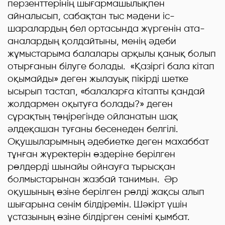
перзенттерінің шығармашылықпен
айналысып, сабақтан тыс мәдени іс-
шаралардың бел ортасында жүргенін ата-
аналардың қолдайтыны, менің әдеби
жұмыстарыма балалары арқылы қанық болып
отырғанын білуге болады. «Қазіргі бала кітап
оқымайды» деген жылауық пікірді шетке
ысырып тастап, «балаларға кітапты қандай
жолдармен оқытуға болады?» деген
сұрақтың төңірегінде ойланатын шақ
әлдеқашан туғаны бесенеден белгілі.
Оқушыларымның әдебиетке деген махаббат
тұнған жүректерін өздеріне берілген
рөлдерді шынайы ойнауға тырысқан
болмыстарынан жазбай танимын. Әр
оқушының өзіне берілген рөлді жақсы алып
шығарына сенім білдіремін. Шәкірт үшін
ұстазының өзіне білдірген сенімі қымбат.