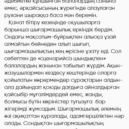
әдебиетке құлшынған балалардың санына
емес, әрқайсысының жүрегінде алаулаған
рухани шыраққа баса мән беремін.
Қанат бітіру кезеңінде оқушыларға
барынша шығармашылық еркіндік бердім.
Ондағы мақсатым-бұйрықпен алысқа ұзай
алмайтын бейнеден алып шығып,
шығармашылықтың кең өрісіне ұзату еді. Сол
себептен де «сценарийсіз шындықпен»
балалардың жанынан табылып жүрдім. Ақын-
жазушылармен кездесу кештерінде оларға
қойылатын көрермендер сұрақтарын алдын-
ала дайындап қоюды дағдыға айналдырған
қайсыбір мұғалімдердей емес, жанды,
болмысы бүтін көріністер туғызуға бар
жігерімді жұмсадым. Шығармашылық әлемнің
өзі ақиқаттан құралады, адамгершіліктен нәр
алады. Сондықтан шығармашылықтың