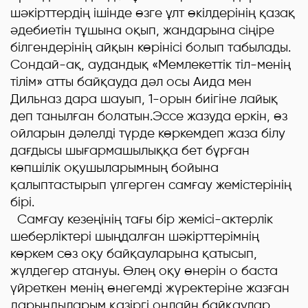
шәкірттердің ішінде өзге ұлт өкілдерінің қазақ
әдебиетін тұшына оқып, жандарына сіңіре
білгендерінің айқын көрінісі болып табылады.
Сондай-ақ, аудандық «Мемлекеттік тіл-менің
тілім» атты байқауда дәл осы Аида мен
Дильназ дара шауып, 1-орын биігіне лайық
деп танылған болатын.Эссе жазуда еркін, өз
ойларын дәлелді түрде көркемдеп жаза білу
дағдысы шығармашылыққа бет бұрған
көпшілік оқушыларымның бойына
қалыптастырып үлгерген самғау жемістерінің
бірі.
Самғау кезеңінің тағы бір жемісі-актерлік
шеберліктері шыңдалған шәкірттерімнің
көркем сөз оқу байқауларына қатысып,
жүлдегер атануы. Өлең оқу өнерін о баста
үйреткен менің өнегемді жүректеріне жазған
дарындыларым қазіргі онлайн байқаулар