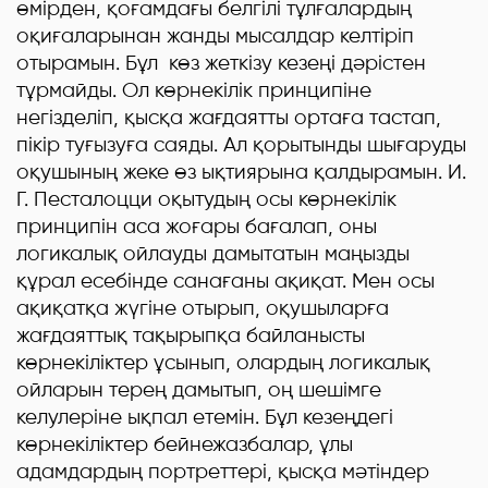
өмірден, қоғамдағы белгілі тұлғалардың
оқиғаларынан жанды мысалдар келтіріп
отырамын. Бұл көз жеткізу кезеңі дәрістен
тұрмайды. Ол көрнекілік принципіне
негізделіп, қысқа жағдаятты ортаға тастап,
пікір туғызуға саяды. Ал қорытынды шығаруды
оқушының жеке өз ықтиярына қалдырамын. И.
Г. Песталоцци оқытудың осы көрнекілік
принципін аса жоғары бағалап, оны
логикалық ойлауды дамытатын маңызды
құрал есебінде санағаны ақиқат. Мен осы
ақиқатқа жүгіне отырып, оқушыларға
жағдаяттық тақырыпқа байланысты
көрнекіліктер ұсынып, олардың логикалық
ойларын терең дамытып, оң шешімге
келулеріне ықпал етемін. Бұл кезеңдегі
көрнекіліктер бейнежазбалар, ұлы
адамдардың портреттері, қысқа мәтіндер