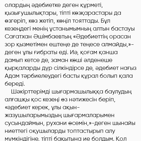
олардың әдебиетке деген құрметі,
қызығушылықтары, тіпті көзқарастары да
өзгеріп, көз жетіп, көңіл тояттады. Бұл
кезеңдегі менің ұстанымымның алтын бастауы
Сағатхан Әшімбаевтың «Әдебиеттің орасан
зор қызметімен ештеңе де теңесе алмайды,»-
деген ұлы ғибраты еді. Иә, қоғам қанша
дамып кетсе де, заман көші әлденеше
қырқаларды дүр сілкіндірсе де, әдебиет нағыз
Адам тәрбиелеудегі басты құрал болып қала
береді.
Шәкірттерімді шығармашылыққа баулудың
алғашқы қос кезеңі өз нәтижесін беріп,
«әдебиет керек, ұлы ақын-
жазушыларымыздың шығармаларымен
сусындаймын, рухани өсемін,»-деген шынайы
ниеттегі оқушыларды топтастырып алу
мүмкіндігіне, тіпті бақытына ие болдым. Қол