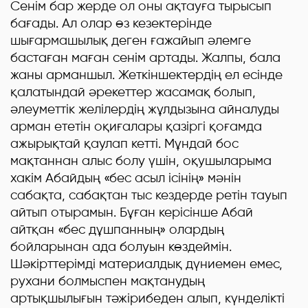
Сенім бар жерде ол оны ақтауға тырысып
бағады. Ал олар өз кезектерінде
шығармашылық деген ғажайып әлемге
бастаған маған сенім артады. Жалпы, бала
жаны арманшыл. Жеткіншектердің ел есінде
қалатындай әрекеттер жасамақ болып,
әлеуметтік желілердің жұлдызына айналуды
арман ететін оқиғалары қазіргі қоғамда
ажырықтай қаулап кетті. Мұндай бос
мақтаннан алыс болу үшін, оқушыларыма
хакім Абайдың «бес асыл ісінің» мәнін
сабақта, сабақтан тыс кездерде ретін тауып
айтып отырамын. Бұған керісінше Абай
айтқан «бес дұшпанның» олардың
бойларынан ада болуын көздеймін.
Шәкірттерімді материалдық дүниемен емес,
рухани болмыспен мақтанудың
артықшылығын тәжірибеден алып, күнделікті