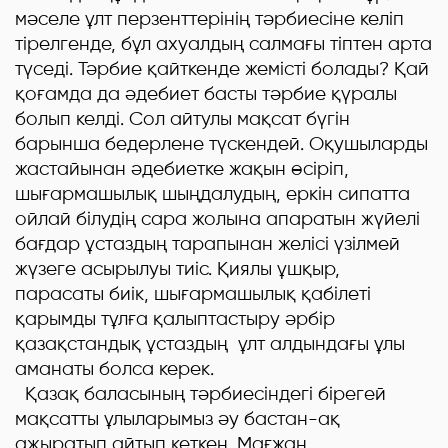
мәселе ұлт перзенттерінің тәрбиесіне келіп
тірелгенде, бұл ахуалдың салмағы тіптен арта
түседі. Тәрбие қайткенде жемісті болады? Қай
қоғамда да әдебиет басты тәрбие қүралы
болып келді. Сол айтулы мақсат бүгін
барынша бедерлене түскендей. Оқушыларды
жастайынан әдебиетке жақын өсіріп,
шығармашылық шыңдалудың, еркін сипатта
ойлай білудің сара жолына апаратын жүйелі
бағдар ұстаздың тарапынан желісі үзілмей
жүзеге асырылуы тиіс. Қиялы ұшқыр,
парасаты биік, шығармашылық қабілеті
қарымды тұлға қалыптастыру әрбір
қазақстандық ұстаздың ұлт алдындағы ұлы
аманаты болса керек.
Қазақ баласының тәрбиесіндегі бірегей
мақсатты ұлыларымыз әу бастан-ақ
ажыратып айтып кеткен. Мағжан