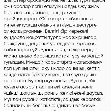
шәкірттер арасында мектепішілік түрлі әдеби
іс-шаралар легін өткізуім болды. Оқу жылы
бастала салысымен, Тілдер күніне
орайластырып «ХХІ ғасыр көшбасшысы»
интелектуалды ойынын өткізудің дәстүрге
айналдырғанмын. Белгілі бір мерекелі
күндерде мақсатты түрде жас жыршылар
байқауын, дөңгелек үстелдер, пікірталас
сайыстарын ұйымдастырып, шәкірттердің
«қанатының» барынша қатая түсуіне жағдай
туғыздым. Мұндай жарыстарға «қатысамын»
деп құлшынатын оқушылар санының көптігі
кейде маған іріктеу кезеңін өткізуге дейін
апаратын. Бұл зор құлшыныс бұған дейін
жүзеге асырып келген екі кезеңнің және
үшінші шақтың шырайлы жемісі екені даусыз.
Мұндай рухани жетістіктің сандық көрсеткіші
болмайтыны белгілі. Сондықтан өз басым