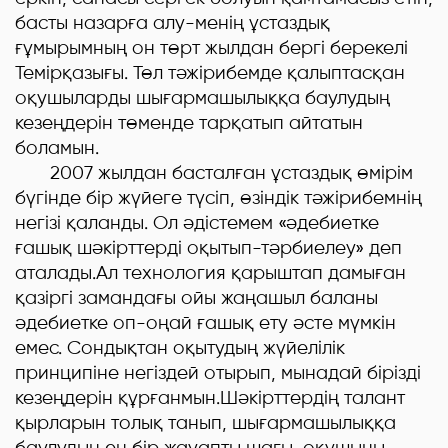
басты назарға алу-менің ұстаздық
ғұмырымның он төрт жылдан бергі берекелі
Темірқазығы. Төл тәжірибемде қалыптасқан
оқушыларды шығармашылыққа баулудың
кезеңдерін төменде тарқатып айтатын
боламын.
2007 жылдан басталған ұстаздық өмірім
бүгінде бір жүйеге түсіп, өзіндік тәжірибемнің
негізі қаланды. Ол әдістемем «әдебиетке
ғашық шәкірттерді оқытып-тәрбиелеу» деп
аталады.Ал технология қарыштап дамыған
қазіргі замандағы ойы жаңашыл баланы
әдебиетке оп-оңай ғашық ету әсте мүмкін
емес. Сондықтан оқытудың жүйелілік
принципіне негіздей отырып, мынадай бірізді
кезеңдерін құрғанмын.Шәкірттердің талант
қырларын толық танып, шығармашылыққа
баулудың ең бір жауапты шағы-оқушыны