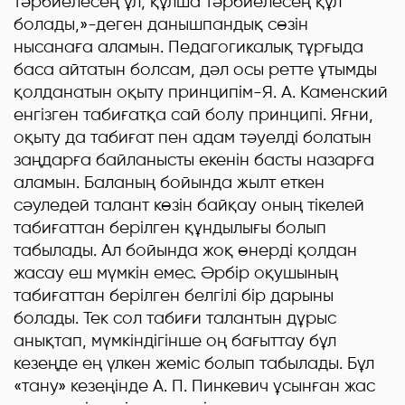
тәрбиелесең ұл, құлша тәрбиелесең құл
болады,»-деген данышпандық сөзін
нысанаға аламын. Педагогикалық тұрғыда
баса айтатын болсам, дәл осы ретте ұтымды
қолданатын оқыту принципім-Я. А. Каменский
енгізген табиғатқа сай болу принципі. Яғни,
оқыту да табиғат пен адам тәуелді болатын
заңдарға байланысты екенін басты назарға
аламын. Баланың бойында жылт еткен
сәуледей талант көзін байқау оның тікелей
табиғаттан берілген құндылығы болып
табылады. Ал бойында жоқ өнерді қолдан
жасау еш мүмкін емес. Әрбір оқушының
табиғаттан берілген белгілі бір дарыны
болады. Тек сол табиғи талантын дұрыс
анықтап, мүмкіндігінше оң бағыттау бұл
кезеңде ең үлкен жеміс болып табылады. Бұл
«тану» кезеңінде А. П. Пинкевич ұсынған жас