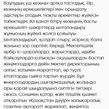
баулудың үш кезеңін артқа тастадық. Әр
кезеңнің ерекшеліктері мен орындалу
әдістерін атадым. Нақты әрекеттер жүйесін
тізбектедім. Ал қанат бітіру кезеңінің басты
ерекшелігі-шәкірттерді ынталандыру
жұмысның жүйелі жолға қойылуы.
Ынталандырып, қолдап отыру, әсіресе, бала
жанына зор серпіліс береді. Мектепішілік
әрбір іс-шараларда, жарыстарда, әдеби
байқауларда қатысқан оқушылардан бастап
жеңімпаздарға дейін мектеп директорының
алғыс хатымен марапттап, әр түрлі
кітаптарды сыйға тартып жүрдім. Бұл
өнерпаздардың шығармашылық жолында
ары қарай шыңдалуына септігін тигізері
сөзсіз. Сонымен қатар, өзім тілшілік қызмет
атқаратын «Қазақстан дәуірі» халықаралық
газетіне ақпаратт жариялап, жеңімпаз