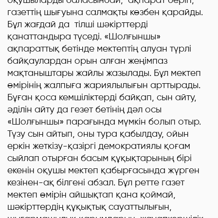
газеттің шығуына салмақты көзбен қарайды.
Бұл жағдай да тілші шәкірттерді
қанаттандыра түседі. «Шолғыншы»
ақпараттық бетінде мектептің алуан түрлі
байқаулардан орын алған жеңімпаз
мақтаныштары жайлы жазылады. Бұл мектеп
өмірінің жалпыға жариялылығын арттырады.
Бұған қоса кемшіліктерді байқап, сын айту,
әділін айту да гезет бетінің дәл осы
«Шолғыншы» парағында мүмкін болып отыр.
Түзу сын айтып, оны тура қабылдау, ойын
еркін жеткізу-қазіргі демократиялы қоғам
сыйлап отырған басым құқықтарының бірі
екенін оқушы мектеп қабырғасында жүрген
кезінен-ақ білгені абзал. Бұл ретте газет
мектеп өмірін айшықтап қана қоймай,
шәкірттердің құқықтық сауаттылығын,