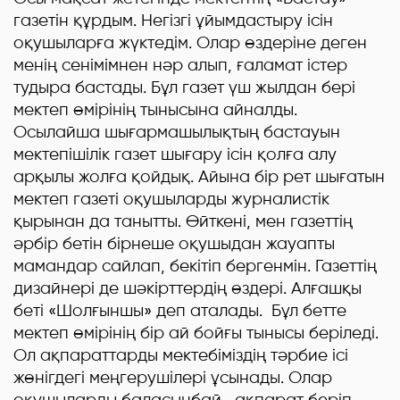
газетін құрдым. Негізгі ұйымдастыру ісін
оқушыларға жүктедім. Олар өздеріне деген
менің сенімімнен нәр алып, ғаламат істер
тудыра бастады. Бұл газет үш жылдан бері
мектеп өмірінің тынысына айналды.
Осылайша шығармашылықтың бастауын
мектепішілік газет шығару ісін қолға алу
арқылы жолға қойдық. Айына бір рет шығатын
мектеп газеті оқушыларды журналистік
қырынан да танытты. Өйткені, мен газеттің
әрбір бетін бірнеше оқушыдан жауапты
мамандар сайлап, бекітіп бергенмін. Газеттің
дизайнері де шәкірттердің өздері. Алғашқы
беті «Шолғыншы» деп аталады. Бұл бетте
мектеп өмірінің бір ай бойғы тынысы беріледі.
Ол ақпараттарды мектебіміздің тәрбие ісі
жөнігдегі меңгерушілері ұсынады. Олар
оқушыларды баласынбай, ақпарат беріп,