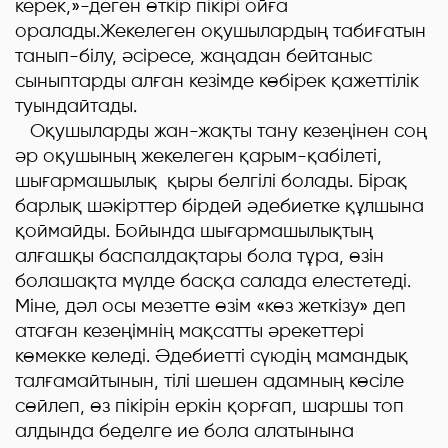
керек,»-деген өткір пікірі ойға
оралады.Жекелеген оқушылардың табиғатын
танып-білу, әсіресе, жаңадан бейтаныс
сыныптарды алған кезімде көбірек қажеттілік
туындайтады.
Оқушыларды жан-жақты тану кезеңінен соң
әр оқушының жекелеген қарым-қабілеті,
шығармашылық қыры белгілі болады. Бірақ
барлық шәкірттер бірдей әдебиетке құлшына
қоймайды. Бойында шығармашылықтың
алғашқы баспалдақтары бола тұра, өзін
болашақта мүлде басқа салада елестетеді.
Міне, дәл осы мезетте өзім «көз жеткізу» деп
атаған кезеңімнің мақсатты әрекеттері
көмекке келеді. Әдебиетті сүюдің мамандық
талғамайтынын, тілі шешен адамның көсіле
сөйлеп, өз пікірін еркін қорғап, шаршы топ
алдында беделге ие бола алатынына