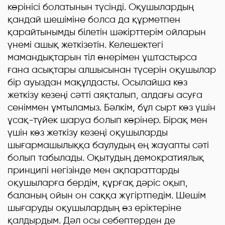
көрінісі болатынын түсінді. Оқушылардың
қандай шешіміне болса да құрметпен
қарайтынымды білетін шәкірттерім ойларын
үнемі ашық жеткізетін. Келешектегі
мамандықтарын тіл өнерімен ұштастырса
ғана асықтары алшысынан түсерін оқушылар
бір ауыздан мақұлдасты. Осылайша көз
жеткізу кезеңі сәтті аяқталып, алдағы асуға
сеніммен ұмтыламыз. Бәлкім, бұл сырт көз үшін
ұсақ-түйек шаруа болып көрінер. Бірақ мен
үшін көз жеткізу кезеңі оқушыларды
шығармашылыққа баулудың ең жауапты сәті
болып табылады. Оқытудың демократиялық
принципі негізінде мен ақпараттарды
оқушыларға бердім, құрғақ дәріс оқып,
баланың ойын он саққа жүгіртпедім. Шешім
шығаруды оқушылардың өз еріктеріне
қалдырдым. Дәл осы себептерден де