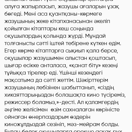
алуға жапырласып, жазушы ағаларын ұзақ
бөгеді. Мені аса қуантқаны-көрмеге
жазушының жеке кітапханасынан әкеліп
қойылған кітаптары кеш соңында
оқушылардың қолында жүрді. Мұндай
толғанысты сәтті іштей тебірене күткен едім.
Егер көрме кітаптарға сықиып қала берсе,
оқушылар жазушымен алыстан қоштасып,
шығар есікке анталаса, «қанат біту» кезеңі
тұйыққа тірелер еді. Үшінші кезеңдегі
мақсатыма да сәтті жеттім. Шәкірттерім
жазушының лебізінен шабыттанып, «сіздің
хикаяттарыңыздан болашақта кино түсіреміз,
режиссер боламыз,»-десті. Ал қаламгердің
әңгіме желісімен өзім сахналаған көріністе
ойнаған өнерпаздарым өздерін
киножұлдыздай сезініп, мәз-мейрам болды.
Бұдан бөлек оқушыларға ерекше асқақ рух