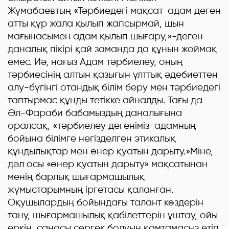
Жұмабаевтың «Тәрбиедегі мақсат-адам деген
атты құр жала қылып жапсырмай, шын
мағынасымен адам қылып шығару,»-деген
даналық пікірі қай заманда да құнын жоймақ
емес. Иә, нағыз Адам тәрбиелеу, оның
тәрбиесінің алтын қазығын ұлттық әдебиеттен
алу-бүгінгі отандық білім беру мен тәрбиедегі
таптырмас құнды тетікке айналды. Тағы да
Әл-Фараби бабамыздың даналығына
оралсақ, «тәрбиелеу дегеніміз-адамның
бойына білімге негізделген этикалық
құндылықтар мен өнер қуатын дарыту.»Міне,
дәл осы «өнер қуатын дарыту» мақсатынан
менің барлық шығармашылық
жұмыстарымның іргетасы қаланған.
Оқушылардың бойындағы талант көздерін
тану, шығармашылық қабілеттерін ұштау, ойы
еркін, санасы сергек болуын қамтамасыз етіп,