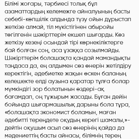
Білімі жоғары, тәрбиесі толық бұл
азаматтардың келемежге айналуының басты
себебі-көпшілік алдында түзу ойын дұрыстап
жеткізе алмай, тіл мүкістігінен абыройы
төгілгенін шәкірттерім екшеп шығарды. Көз
жеткізу кезеңі осындай тірі көрнекіліктерге
бай болған соң, аса ұзаққа созылмайды.
Шәкірттерім болашақта қандай мамандықты
таңдаса да, ең алдымен сөз өнерін жетілдіру
керектігін, әдебиетке жақын өскен баланың
келешекте елді аузына қаратар тұлға болар
мүмкіндігі зор болатынын өздері-ақ
бағамдап, оң тұжырым жасады. Бұған дейін
бойында шығармашылық дарыны бола тұра,
«болашақта экономист боламын, маған
әдебитті тереңдете оқудың керегі шамалы,»-
дейтін оқушым асыл сөз өнерінің қайда да
мәдениеттің басты айнасы, білімнің терең