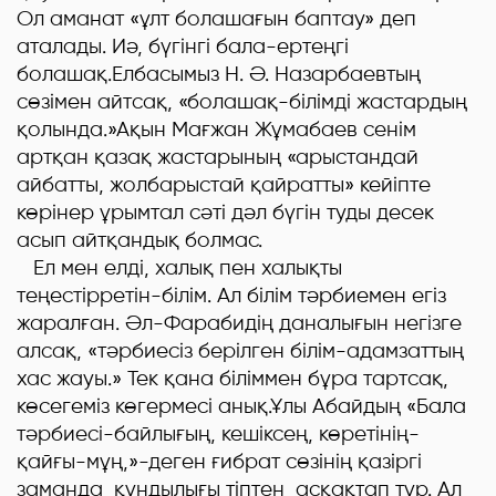
Ол аманат «ұлт болашағын баптау» деп
аталады. Иә, бүгінгі бала-ертеңгі
болашақ.Елбасымыз Н. Ә. Назарбаевтың
сөзімен айтсақ, «болашақ-білімді жастардың
қолында.»Ақын Мағжан Жұмабаев сенім
артқан қазақ жастарының «арыстандай
айбатты, жолбарыстай қайратты» кейіпте
көрінер ұрымтал сәті дәл бүгін туды десек
асып айтқандық болмас.
Ел мен елді, халық пен халықты
теңестірретін-білім. Ал білім тәрбиемен егіз
жаралған. Әл-Фарабидің даналығын негізге
алсақ, «тәрбиесіз берілген білім-адамзаттың
хас жауы.» Тек қана біліммен бұра тартсақ,
көсегеміз көгермесі анық.Ұлы Абайдың «Бала
тәрбиесі-байлығың, кешіксең, көретінің-
қайғы-мұң,»-деген ғибрат сөзінің қазіргі
заманда құндылығы тіптен асқақтап тұр. Ал