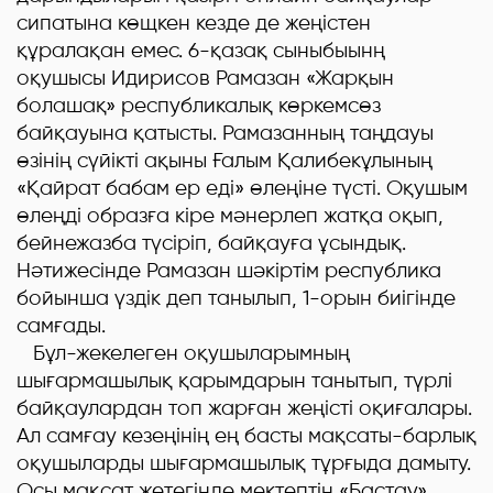
сипатына көщкен кезде де жеңістен
құралақан емес. 6-қазақ сыныбыынң
оқушысы Идирисов Рамазан «Жарқын
болашақ» республикалық көркемсөз
байқауына қатысты. Рамазанның таңдауы
өзінің сүйікті ақыны Ғалым Қалибекұлының
«Қайрат бабам ер еді» өлеңіне түсті. Оқушым
өлеңді образға кіре мәнерлеп жатқа оқып,
бейнежазба түсіріп, байқауға ұсындық.
Нәтижесінде Рамазан шәкіртім республика
бойынша үздік деп танылып, 1-орын биігінде
самғады.
Бұл-жекелеген оқушыларымның
шығармашылық қарымдарын танытып, түрлі
байқаулардан топ жарған жеңісті оқиғалары.
Ал самғау кезеңінің ең басты мақсаты-барлық
оқушыларды шығармашылық тұрғыда дамыту.
Осы мақсат жетегінде мектептің «Бастау»