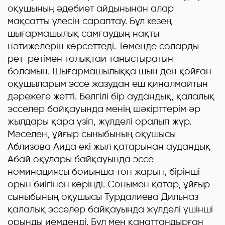
оқушының әдебиет айдынынан алар
мақсатты үлесін сараптау. Бұл кезең
шығармашылық самғаудың нақты
нәтижелерін көрсеттеді. Төменде соларды
рет-ретімен толықтай таныстыратын
боламын. Шығармашылыққа шын ден қойған
оқушыларым эссе жазудан еш қиналмайтын
дәрежеге жетті. Белгілі бір аудандық, қалалық
эсселер байқауында менің шәкірттерім әр
жылдары қара үзіп, жүлделі оралып жүр.
Мәселен, ұйғыр сыныбының оқушысы
Аблизова Аида екі жыл қатарынан аудандық
Абай оқулары байқауында эссе
номинациясы бойынша топ жарып, бірінші
орын биігінен көрінді. Сонымен қатар, ұйғыр
сыныбының оқушысы Турдалиева Дильназ
қалалық эсселер байқауында жүлделі үшінші
орынды иемденді. Бұл мен қанаттандырған