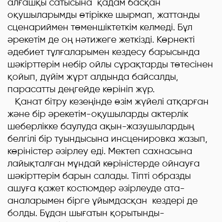
алғашқы сатысына қадам басқан
оқушыларымды өтірікке шырмап, жаттанды
сценариймен төменшіктеткім келмеді. Бұл
әрекетім де оң нәтижеге жеткізді. Көрнекті
әдебиет тұлғаларымен кездесу барысында
шәкірттерім небір ойлы сұрақтарды төтесінен
қойып, дүйім жұрт алдында байсалды,
парасатты деңгейде көрініп жүр.
Қанат бітру кезеңінде өзім жүйелі атқарған
және бір әрекетім-оқушыларды актерлік
шеберлікке баулуда ақын-жазушылардың
белгілі бір туындысына инсценировка жазып,
көріністер әзірлеу еді. Мектеп сахнасына
лайықталған мұндай көріністерде ойнауға
шәкірттерім барын салады. Тіпті образды
ашуға қажет костюмдер әзірлеуде ата-
аналарымен бірге ұйымдасқан кездері де
болды. Бұдан шығатын қорытынды-