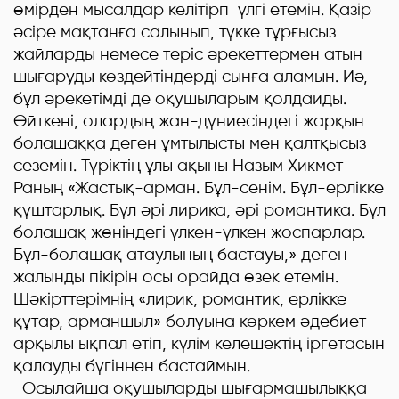
өмірден мысалдар келітірп үлгі етемін. Қазір
әсіре мақтанға салынып, түкке тұрғысыз
жайларды немесе теріс әрекеттермен атын
шығаруды көздейтіндерді сынға аламын. Иә,
бұл әрекетімді де оқушыларым қолдайды.
Өйткені, олардың жан-дүниесіндегі жарқын
болашаққа деген ұмтылысты мен қалтқысыз
сеземін. Түріктің ұлы ақыны Назым Хикмет
Раның «Жастық-арман. Бұл-сенім. Бұл-ерлікке
құштарлық. Бұл әрі лирика, әрі романтика. Бұл
болашақ жөніндегі үлкен-үлкен жоспарлар.
Бұл-болашақ атаулының бастауы,» деген
жалынды пікірін осы орайда өзек етемін.
Шәкірттерімнің «лирик, романтик, ерлікке
құтар, арманшыл» болуына көркем әдебиет
арқылы ықпал етіп, күлім келешектің іргетасын
қалауды бүгіннен бастаймын.
Осылайша оқушыларды шығармашылыққа