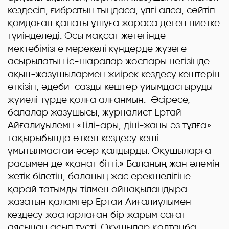
кездесіп, ғибратын тыңдаса, үлгі алса, сөйтіп
қомдаған қанаты ұшуға жараса деген ниетке
түйінделеді. Осы мақсат жетегінде
мектебімізге мерекелі күндерде жүзеге
асырылатын іс-шаралар жоспары негізінде
ақын-жазушылармен жиірек кездесу кештерін
өткізіп, әдеби-сазды кештер ұйымдастыруды
жүйелі түрде қолға алғанмын. Әсіресе,
балалар жазушысы, журналист Ертай
Айғалиұылемн «Тілі-ары, діні-жаны әз тұлға»
тақырыбында өткен кездесу кеші
ұмытылмастай әсер қалдырды. Оқушыларға
расымен де «қанат бітті.» Баланың жан әлемін
жетік білетін, баланың жас ерекшелігіне
қарай татымды тілмен ойнақыландыра
жазатын қаламгер Ертай Айғалиұлымен
кездесу жоспарлаған бір жарым сағат
аясынан асып түсті. Оқушылар қолтаңба