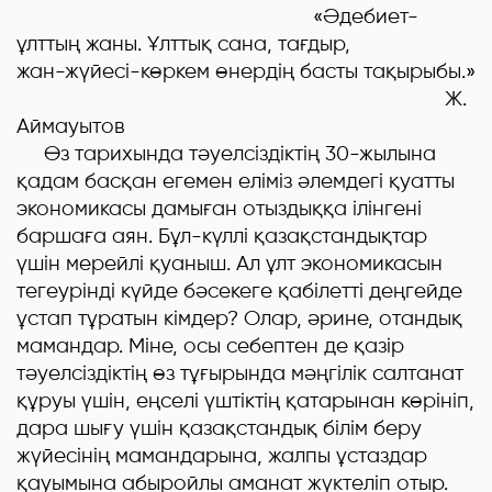
«Әдебиет-
ұлттың жаны. Ұлттық сана, тағдыр,
жан-жүйесі-көркем өнердің басты тақырыбы.»
Ж.
Аймауытов
Өз тарихында тәуелсіздіктің 30-жылына
қадам басқан егемен еліміз әлемдегі қуатты
экономикасы дамыған отыздыққа ілінгені
баршаға аян. Бұл-күллі қазақстандықтар
үшін мерейлі қуаныш. Ал ұлт экономикасын
тегеурінді күйде бәсекеге қабілетті деңгейде
ұстап тұратын кімдер? Олар, әрине, отандық
мамандар. Міне, осы себептен де қазір
тәуелсіздіктің өз тұғырында мәңгілік салтанат
құруы үшін, еңселі үштіктің қатарынан көрініп,
дара шығу үшін қазақстандық білім беру
жүйесінің мамандарына, жалпы ұстаздар
қауымына абыройлы аманат жүктеліп отыр.